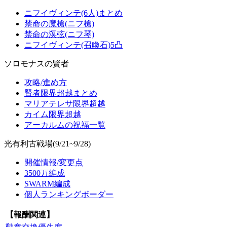
ニフイヴィンテ(6人)まとめ
禁命の魔槍(ニフ槍)
禁命の溟弦(ニフ琴)
ニフイヴィンテ(召喚石)5凸
ソロモナスの賢者
攻略/進め方
賢者限界超越まとめ
マリアテレサ限界超越
カイム限界超越
アーカルムの祝福一覧
光有利古戦場(9/21~9/28)
開催情報/変更点
3500万編成
SWARM編成
個人ランキングボーダー
【報酬関連】