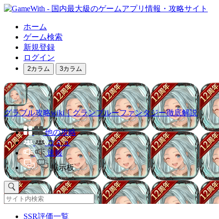
ホーム
ゲーム検索
新規登録
ログイン
2カラム
3カラム
グラブル攻略wiki｜グランブルーファンタジー徹底解説
他の攻略
コミュ
速報
掲示板
SSR評価一覧