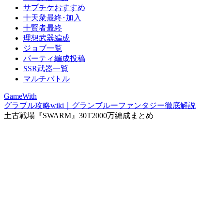
サプチケおすすめ
十天衆最終･加入
十賢者最終
理想武器編成
ジョブ一覧
パーティ編成投稿
SSR武器一覧
マルチバトル
GameWith
グラブル攻略wiki｜グランブルーファンタジー徹底解説
土古戦場『SWARM』30T2000万編成まとめ