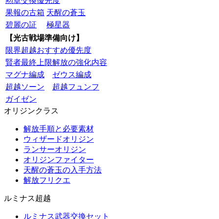
勲章交換優先度
果報の古箱
天醒の蒼玉
碧麗の証
極星器
【光古戦場準備向け】
限界超越おすすめ優先度
賢者最終上限解放の強化内容
マグナ編成
ゼウス編成
超越ソーン
超越フュンフ
ガイゼン
オリジンクラス
解放手順と必要素材
ウィザードオリジン
ランサーオリジン
オリジンファイター
天醒の蒼玉の入手方法
解放フリクエ
ルミナス超越
ルミナス武器交換セット