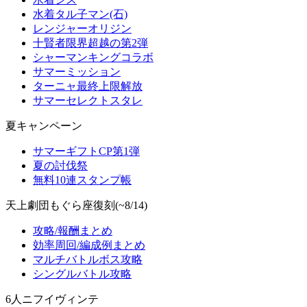
水着タル子マン(石)
レンジャーオリジン
十賢者限界超越の第2弾
シャーマンキングコラボ
サマーミッション
ターニャ最終上限解放
サマーセレクトスタレ
夏キャンペーン
サマーギフトCP第1弾
夏の討伐祭
無料10連スタンプ帳
天上劇団もぐら座復刻(~8/14)
攻略/報酬まとめ
効率周回/編成例まとめ
マルチバトルボス攻略
シングルバトル攻略
6人ニフイヴィンテ