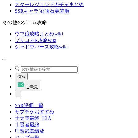
スターレジェンドガチャまとめ
SSRキャラ/召喚石実装順
その他のゲーム攻略
ウマ娘攻略まとめwiki
プリコネR攻略wiki
シャドウバース攻略wiki
検索
ご意見
SSR評価一覧
サプチケおすすめ
十天衆最終･加入
十賢者最終
理想武器編成
ジョブ一覧