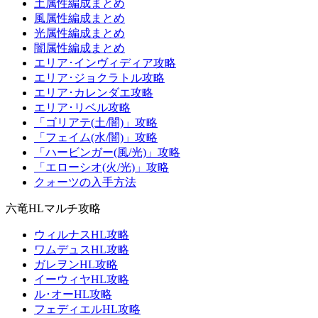
土属性編成まとめ
風属性編成まとめ
光属性編成まとめ
闇属性編成まとめ
エリア･インヴィディア攻略
エリア･ジョクラトル攻略
エリア･カレンダエ攻略
エリア･リベル攻略
「ゴリアテ(土/闇)」攻略
「フェイム(水/闇)」攻略
「ハービンガー(風/光)」攻略
「エローシオ(火/光)」攻略
クォーツの入手方法
六竜HLマルチ攻略
ウィルナスHL攻略
ワムデュスHL攻略
ガレヲンHL攻略
イーウィヤHL攻略
ル･オーHL攻略
フェディエルHL攻略