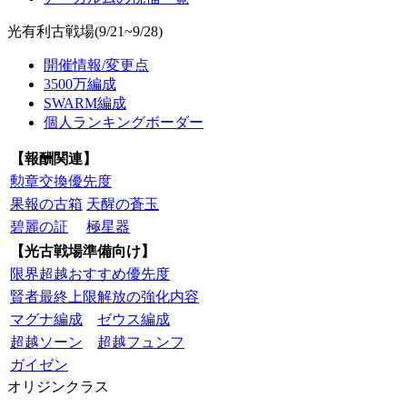
光有利古戦場(9/21~9/28)
開催情報/変更点
3500万編成
SWARM編成
個人ランキングボーダー
【報酬関連】
勲章交換優先度
果報の古箱
天醒の蒼玉
碧麗の証
極星器
【光古戦場準備向け】
限界超越おすすめ優先度
賢者最終上限解放の強化内容
マグナ編成
ゼウス編成
超越ソーン
超越フュンフ
ガイゼン
オリジンクラス