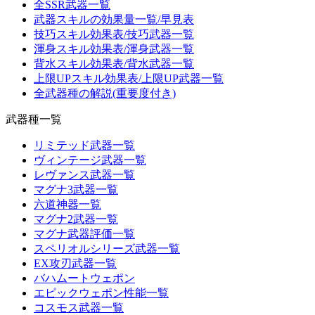
全SSR武器一覧
武器スキルの効果量一覧/早見表
技巧スキル効果表/技巧武器一覧
渾身スキル効果表/渾身武器一覧
背水スキル効果表/背水武器一覧
上限UPスキル効果表/上限UP武器一覧
全武器種の解説(重要度付き)
武器種一覧
リミテッド武器一覧
ヴィンテージ武器一覧
レヴァンス武器一覧
マグナ3武器一覧
六道神器一覧
マグナ2武器一覧
マグナ武器評価一覧
スペリオルシリーズ武器一覧
EX攻刃武器一覧
バハムートウェポン
エピックウェポン性能一覧
コスモス武器一覧