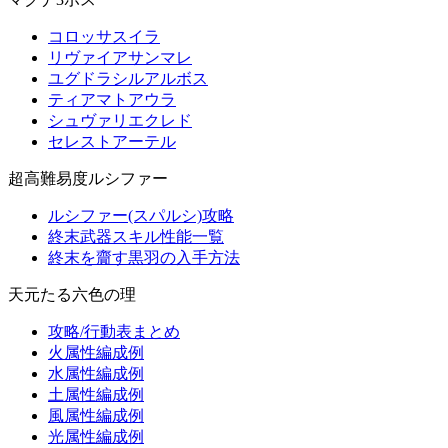
コロッサスイラ
リヴァイアサンマレ
ユグドラシルアルボス
ティアマトアウラ
シュヴァリエクレド
セレストアーテル
超高難易度ルシファー
ルシファー(スパルシ)攻略
終末武器スキル性能一覧
終末を齎す黒羽の入手方法
天元たる六色の理
攻略/行動表まとめ
火属性編成例
水属性編成例
土属性編成例
風属性編成例
光属性編成例