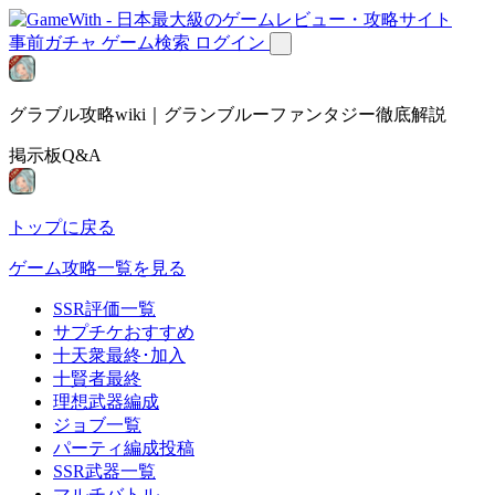
事前ガチャ
ゲーム検索
ログイン
グラブル攻略wiki｜グランブルーファンタジー徹底解説
掲示板Q&A
トップに戻る
ゲーム攻略一覧を見る
SSR評価一覧
サプチケおすすめ
十天衆最終･加入
十賢者最終
理想武器編成
ジョブ一覧
パーティ編成投稿
SSR武器一覧
マルチバトル