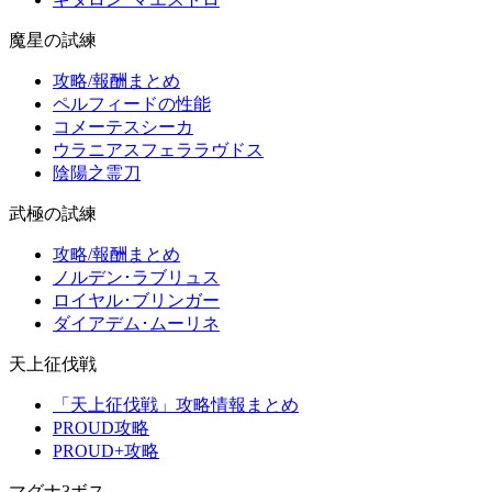
魔星の試練
攻略/報酬まとめ
ペルフィードの性能
コメーテスシーカ
ウラニアスフェララヴドス
陰陽之霊刀
武極の試練
攻略/報酬まとめ
ノルデン･ラブリュス
ロイヤル･ブリンガー
ダイアデム･ムーリネ
天上征伐戦
「天上征伐戦」攻略情報まとめ
PROUD攻略
PROUD+攻略
マグナ3ボス