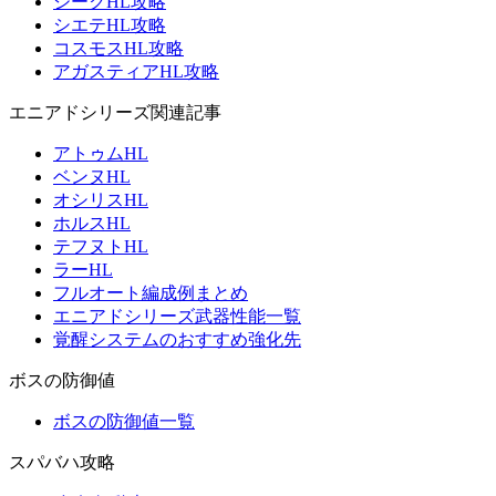
ジークHL攻略
シエテHL攻略
コスモスHL攻略
アガスティアHL攻略
エニアドシリーズ関連記事
アトゥムHL
ベンヌHL
オシリスHL
ホルスHL
テフヌトHL
ラーHL
フルオート編成例まとめ
エニアドシリーズ武器性能一覧
覚醒システムのおすすめ強化先
ボスの防御値
ボスの防御値一覧
スパバハ攻略