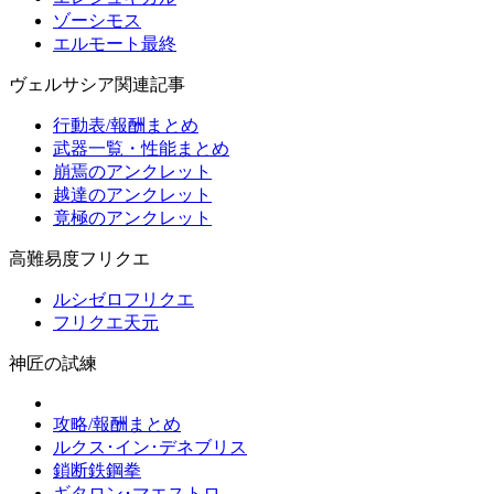
ゾーシモス
エルモート最終
ヴェルサシア関連記事
行動表/報酬まとめ
武器一覧・性能まとめ
崩焉のアンクレット
越達のアンクレット
竟極のアンクレット
高難易度フリクエ
ルシゼロフリクエ
フリクエ天元
神匠の試練
攻略/報酬まとめ
ルクス･イン･デネブリス
鎖断鉄鋼拳
ギタロン･マエストロ