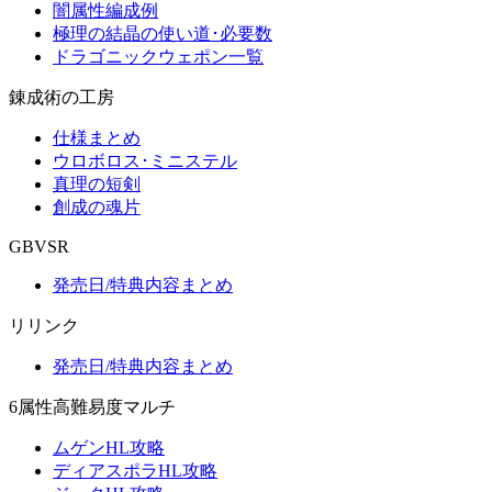
闇属性編成例
極理の結晶の使い道･必要数
ドラゴニックウェポン一覧
錬成術の工房
仕様まとめ
ウロボロス･ミニステル
真理の短剣
創成の魂片
GBVSR
発売日/特典内容まとめ
リリンク
発売日/特典内容まとめ
6属性高難易度マルチ
ムゲンHL攻略
ディアスポラHL攻略