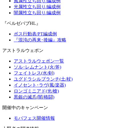
風属性立ち回り/編成例
光属性立ち回り/編成例
闇属性立ち回り/編成例
『ベルゼバブHL』
ボス行動表/PT編成例
『混沌の再来･後編』攻略
アストラルウェポン
アストラルウェポン一覧
ソル･レムナント(火/斧)
フェイトレス(水/剣)
ユグドラシルブランチ(土/杖)
イノセント･ラヴ(風/楽器)
ロンゴミニアド(光/槍)
黒銀の滅爪(闇/格闘)
開催中のキャンペーン
モバフェス開催情報