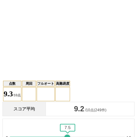
点数
周回
フルオート
高難易度
9.3
/10点