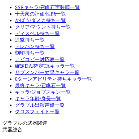
SSRキャラ/召喚石実装順一覧
十天衆の評価/性能一覧
かばう/ダメカ持ち一覧
クリア/マウント持ち一覧
ディスペル持ち一覧
追撃持ち一覧
トレハン持ち一覧
刻印持ち一覧
アビコピー対応表一覧
確定DA/確定TAキャラ一覧
サブメンバー効果キャラ一覧
0ターンアビリティ持ちキャラ一覧
最終キャラ/召喚石一覧
キャラ/ジョブスキン一覧
キャラ年齢/身長一覧
グラブル出演声優一覧
クロスフェイト一覧
グラブルの武器関連
武器総合