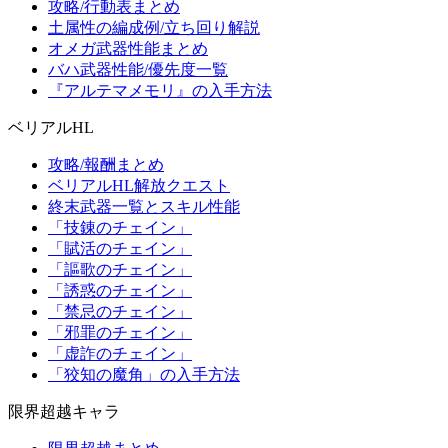
攻略/行動表まとめ
土属性の編成例/立ち回り解説
オメガ武器性能まとめ
バハ武器性能/優先度一覧
『アルテマメモリ』の入手方法
ベリアルHL
攻略/報酬まとめ
ベリアルHL解放クエスト
終末武器一覧とスキル性能
「技錬のチェイン」
「賦活のチェイン」
「謳歌のチェイン」
「誘惑のチェイン」
「禁忌のチェイン」
「邪罪のチェイン」
「虚詐のチェイン」
「狡知の魔角」の入手方法
限界超越キャラ