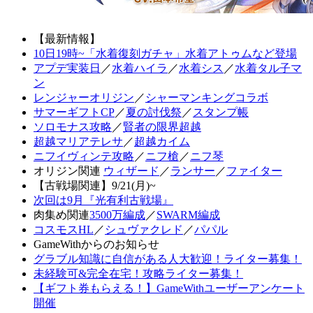
【最新情報】
10日19時~「水着復刻ガチャ」水着アトゥムなど登場
アプデ実装日
／
水着ハイラ
／
水着シス
／
水着タル子マ
ン
レンジャーオリジン
／
シャーマンキングコラボ
サマーギフトCP
／
夏の討伐祭
／
スタンプ帳
ソロモナス攻略
／
賢者の限界超越
超越マリアテレサ
／
超越カイム
ニフイヴィンテ攻略
／
ニフ槍
／
ニフ琴
オリジン関連
ウィザード
／
ランサー
／
ファイター
【古戦場関連】9/21(月)~
次回は9月『光有利古戦場』
肉集め関連
3500万編成
／
SWARM編成
コスモスHL
／
シュヴァクレド
／
パパル
GameWithからのお知らせ
グラブル知識に自信がある人大歓迎！ライター募集！
未経験可&完全在宅！攻略ライター募集！
【ギフト券もらえる！】GameWithユーザーアンケート
開催