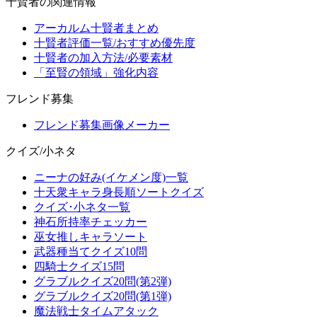
十賢者の関連情報
アーカルム十賢者まとめ
十賢者評価一覧/おすすめ優先度
十賢者の加入方法/必要素材
「至賢の領域」強化内容
フレンド募集
フレンド募集画像メーカー
クイズ/小ネタ
ニーナの好み(イケメン度)一覧
十天衆キャラ身長順ソートクイズ
クイズ･小ネタ一覧
神石所持率チェッカー
巫女推しキャラソート
武器種当てクイズ10問
四騎士クイズ15問
グラブルクイズ20問(第2弾)
グラブルクイズ20問(第1弾)
魔法戦士タイムアタック