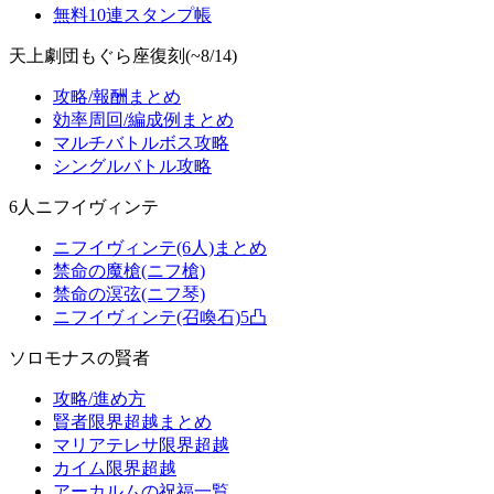
無料10連スタンプ帳
天上劇団もぐら座復刻(~8/14)
攻略/報酬まとめ
効率周回/編成例まとめ
マルチバトルボス攻略
シングルバトル攻略
6人ニフイヴィンテ
ニフイヴィンテ(6人)まとめ
禁命の魔槍(ニフ槍)
禁命の溟弦(ニフ琴)
ニフイヴィンテ(召喚石)5凸
ソロモナスの賢者
攻略/進め方
賢者限界超越まとめ
マリアテレサ限界超越
カイム限界超越
アーカルムの祝福一覧