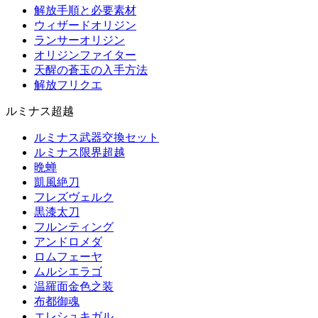
解放手順と必要素材
ウィザードオリジン
ランサーオリジン
オリジンファイター
天醒の蒼玉の入手方法
解放フリクエ
ルミナス超越
ルミナス武器交換セット
ルミナス限界超越
晩蝉
凱風絶刀
フレズヴェルク
黒漆太刀
フルンティング
アンドロメダ
ロムフェーヤ
ムルシエラゴ
温羅面金色之装
布都御魂
エレシュキガル