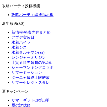
攻略パーティ投稿機能
攻略パーティ編成掲示板
夏生放送(8/8)
新情報/発表内容まとめ
アプデ実装日
水着ハイラ
水着シス
水着タル子マン(石)
レンジャーオリジン
十賢者限界超越の第2弾
シャーマンキングコラボ
サマーミッション
ターニャ最終上限解放
サマーセレクトスタレ
夏キャンペーン
サマーギフトCP第1弾
夏の討伐祭