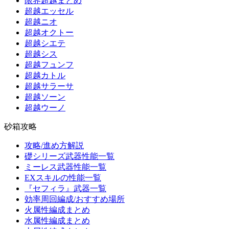
限界超越まとめ
超越エッセル
超越ニオ
超越オクトー
超越シエテ
超越シス
超越フュンフ
超越カトル
超越サラーサ
超越ソーン
超越ウーノ
砂箱攻略
攻略/進め方解説
礎シリーズ武器性能一覧
ミーレス武器性能一覧
EXスキルの性能一覧
『セフィラ』武器一覧
効率周回編成/おすすめ場所
火属性編成まとめ
水属性編成まとめ