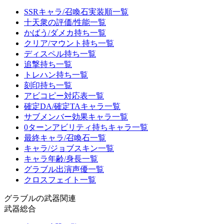
SSRキャラ/召喚石実装順一覧
十天衆の評価/性能一覧
かばう/ダメカ持ち一覧
クリア/マウント持ち一覧
ディスペル持ち一覧
追撃持ち一覧
トレハン持ち一覧
刻印持ち一覧
アビコピー対応表一覧
確定DA/確定TAキャラ一覧
サブメンバー効果キャラ一覧
0ターンアビリティ持ちキャラ一覧
最終キャラ/召喚石一覧
キャラ/ジョブスキン一覧
キャラ年齢/身長一覧
グラブル出演声優一覧
クロスフェイト一覧
グラブルの武器関連
武器総合