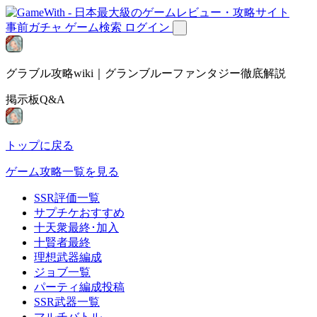
事前ガチャ
ゲーム検索
ログイン
グラブル攻略wiki｜グランブルーファンタジー徹底解説
掲示板Q&A
トップに戻る
ゲーム攻略一覧を見る
SSR評価一覧
サプチケおすすめ
十天衆最終･加入
十賢者最終
理想武器編成
ジョブ一覧
パーティ編成投稿
SSR武器一覧
マルチバトル