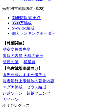
光有利古戦場(9/21~9/28)
開催情報/変更点
3500万編成
SWARM編成
個人ランキングボーダー
【報酬関連】
勲章交換優先度
果報の古箱
天醒の蒼玉
碧麗の証
極星器
【光古戦場準備向け】
限界超越おすすめ優先度
賢者最終上限解放の強化内容
マグナ編成
ゼウス編成
超越ソーン
超越フュンフ
ガイゼン
オリジンクラス