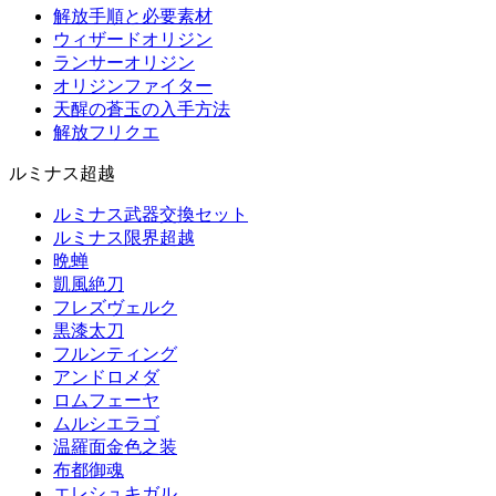
解放手順と必要素材
ウィザードオリジン
ランサーオリジン
オリジンファイター
天醒の蒼玉の入手方法
解放フリクエ
ルミナス超越
ルミナス武器交換セット
ルミナス限界超越
晩蝉
凱風絶刀
フレズヴェルク
黒漆太刀
フルンティング
アンドロメダ
ロムフェーヤ
ムルシエラゴ
温羅面金色之装
布都御魂
エレシュキガル