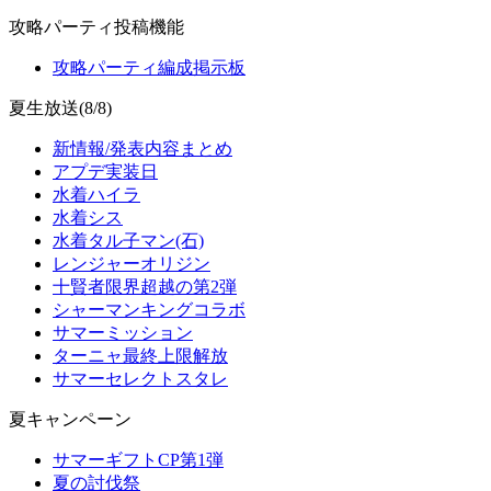
攻略パーティ投稿機能
攻略パーティ編成掲示板
夏生放送(8/8)
新情報/発表内容まとめ
アプデ実装日
水着ハイラ
水着シス
水着タル子マン(石)
レンジャーオリジン
十賢者限界超越の第2弾
シャーマンキングコラボ
サマーミッション
ターニャ最終上限解放
サマーセレクトスタレ
夏キャンペーン
サマーギフトCP第1弾
夏の討伐祭