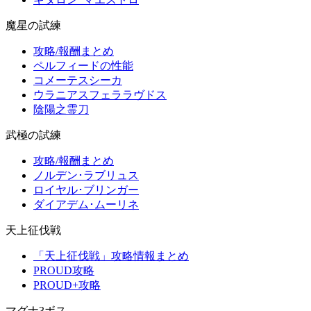
魔星の試練
攻略/報酬まとめ
ペルフィードの性能
コメーテスシーカ
ウラニアスフェララヴドス
陰陽之霊刀
武極の試練
攻略/報酬まとめ
ノルデン･ラブリュス
ロイヤル･ブリンガー
ダイアデム･ムーリネ
天上征伐戦
「天上征伐戦」攻略情報まとめ
PROUD攻略
PROUD+攻略
マグナ3ボス