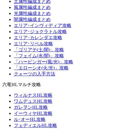
土属性編成まとめ
風属性編成まとめ
光属性編成まとめ
闇属性編成まとめ
エリア･インヴィディア攻略
エリア･ジョクラトル攻略
エリア･カレンダエ攻略
エリア･リベル攻略
「ゴリアテ(土/闇)」攻略
「フェイム(水/闇)」攻略
「ハービンガー(風/光)」攻略
「エローシオ(火/光)」攻略
クォーツの入手方法
六竜HLマルチ攻略
ウィルナスHL攻略
ワムデュスHL攻略
ガレヲンHL攻略
イーウィヤHL攻略
ル･オーHL攻略
フェディエルHL攻略