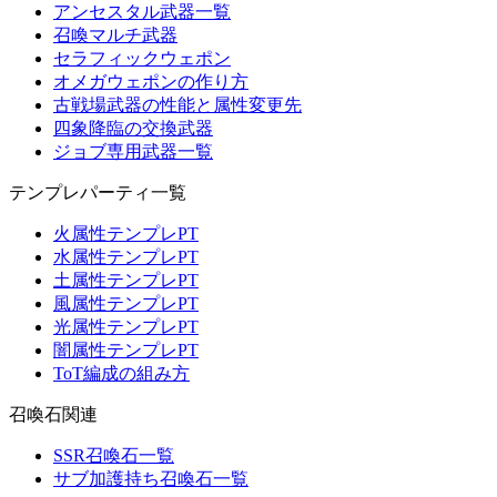
アンセスタル武器一覧
召喚マルチ武器
セラフィックウェポン
オメガウェポンの作り方
古戦場武器の性能と属性変更先
四象降臨の交換武器
ジョブ専用武器一覧
テンプレパーティ一覧
火属性テンプレPT
水属性テンプレPT
土属性テンプレPT
風属性テンプレPT
光属性テンプレPT
闇属性テンプレPT
ToT編成の組み方
召喚石関連
SSR召喚石一覧
サブ加護持ち召喚石一覧