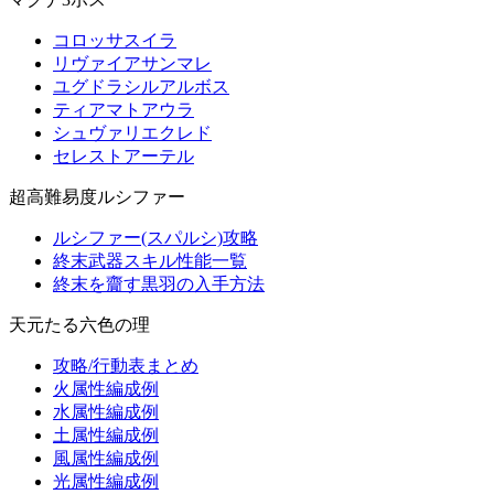
コロッサスイラ
リヴァイアサンマレ
ユグドラシルアルボス
ティアマトアウラ
シュヴァリエクレド
セレストアーテル
超高難易度ルシファー
ルシファー(スパルシ)攻略
終末武器スキル性能一覧
終末を齎す黒羽の入手方法
天元たる六色の理
攻略/行動表まとめ
火属性編成例
水属性編成例
土属性編成例
風属性編成例
光属性編成例