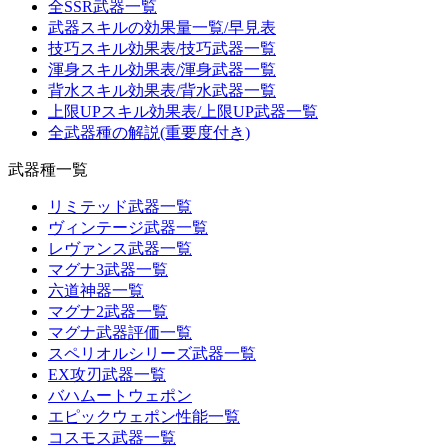
全SSR武器一覧
武器スキルの効果量一覧/早見表
技巧スキル効果表/技巧武器一覧
渾身スキル効果表/渾身武器一覧
背水スキル効果表/背水武器一覧
上限UPスキル効果表/上限UP武器一覧
全武器種の解説(重要度付き)
武器種一覧
リミテッド武器一覧
ヴィンテージ武器一覧
レヴァンス武器一覧
マグナ3武器一覧
六道神器一覧
マグナ2武器一覧
マグナ武器評価一覧
スペリオルシリーズ武器一覧
EX攻刃武器一覧
バハムートウェポン
エピックウェポン性能一覧
コスモス武器一覧