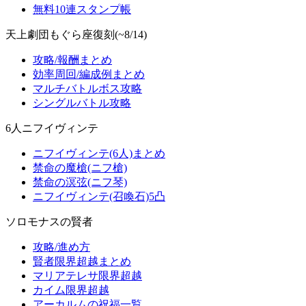
無料10連スタンプ帳
天上劇団もぐら座復刻(~8/14)
攻略/報酬まとめ
効率周回/編成例まとめ
マルチバトルボス攻略
シングルバトル攻略
6人ニフイヴィンテ
ニフイヴィンテ(6人)まとめ
禁命の魔槍(ニフ槍)
禁命の溟弦(ニフ琴)
ニフイヴィンテ(召喚石)5凸
ソロモナスの賢者
攻略/進め方
賢者限界超越まとめ
マリアテレサ限界超越
カイム限界超越
アーカルムの祝福一覧