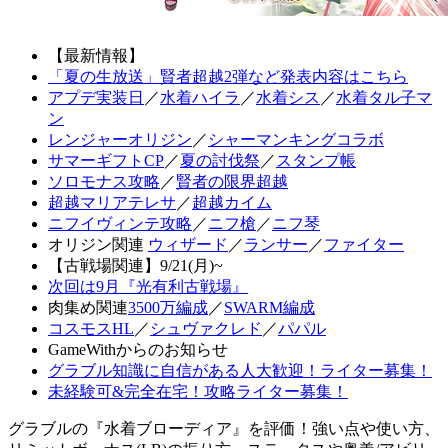
【最新情報】
「夏の生放送」賢者超越2弾など発表内容はこちら
アプデ実装日
／
水着ハイラ
／
水着シス
／
水着タル子マ
ン
レンジャーオリジン
／
シャーマンキングコラボ
サマーギフトCP
／
夏の討伐祭
／
スタンプ帳
ソロモナス攻略
／
賢者の限界超越
超越マリアテレサ
／
超越カイム
ニフイヴィンテ攻略
／
ニフ槍
／
ニフ琴
オリジン関連
ウィザード
／
ランサー
／
ファイター
【古戦場関連】9/21(月)~
次回は9月『光有利古戦場』
肉集め関連
3500万編成
／
SWARM編成
コスモスHL
／
シュヴァクレド
／
パパル
GameWithからのお知らせ
グラブル知識に自信がある人大歓迎！ライター募集！
未経験可&完全在宅！攻略ライター募集！
グラブルの『水着ブローディア』を評価！強い点や使い方、