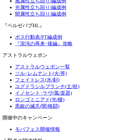
風属性立ち回り/編成例
光属性立ち回り/編成例
闇属性立ち回り/編成例
『ベルゼバブHL』
ボス行動表/PT編成例
『混沌の再来･後編』攻略
アストラルウェポン
アストラルウェポン一覧
ソル･レムナント(火/斧)
フェイトレス(水/剣)
ユグドラシルブランチ(土/杖)
イノセント･ラヴ(風/楽器)
ロンゴミニアド(光/槍)
黒銀の滅爪(闇/格闘)
開催中のキャンペーン
モバフェス開催情報