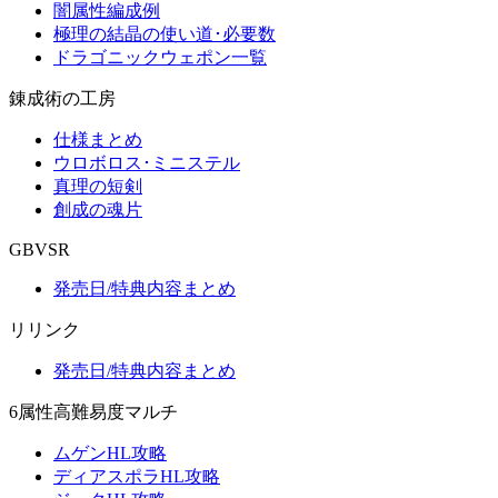
闇属性編成例
極理の結晶の使い道･必要数
ドラゴニックウェポン一覧
錬成術の工房
仕様まとめ
ウロボロス･ミニステル
真理の短剣
創成の魂片
GBVSR
発売日/特典内容まとめ
リリンク
発売日/特典内容まとめ
6属性高難易度マルチ
ムゲンHL攻略
ディアスポラHL攻略