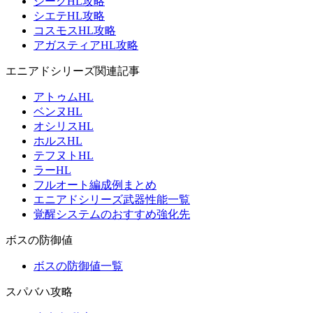
ジークHL攻略
シエテHL攻略
コスモスHL攻略
アガスティアHL攻略
エニアドシリーズ関連記事
アトゥムHL
ベンヌHL
オシリスHL
ホルスHL
テフヌトHL
ラーHL
フルオート編成例まとめ
エニアドシリーズ武器性能一覧
覚醒システムのおすすめ強化先
ボスの防御値
ボスの防御値一覧
スパバハ攻略