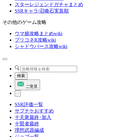
スターレジェンドガチャまとめ
SSRキャラ/召喚石実装順
その他のゲーム攻略
ウマ娘攻略まとめwiki
プリコネR攻略wiki
シャドウバース攻略wiki
検索
ご意見
SSR評価一覧
サプチケおすすめ
十天衆最終･加入
十賢者最終
理想武器編成
ジョブ一覧