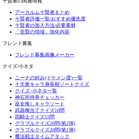
十賢者の関連情報
アーカルム十賢者まとめ
十賢者評価一覧/おすすめ優先度
十賢者の加入方法/必要素材
「至賢の領域」強化内容
フレンド募集
フレンド募集画像メーカー
クイズ/小ネタ
ニーナの好み(イケメン度)一覧
十天衆キャラ身長順ソートクイズ
クイズ･小ネタ一覧
神石所持率チェッカー
巫女推しキャラソート
武器種当てクイズ10問
四騎士クイズ15問
グラブルクイズ20問(第2弾)
グラブルクイズ20問(第1弾)
魔法戦士タイムアタック