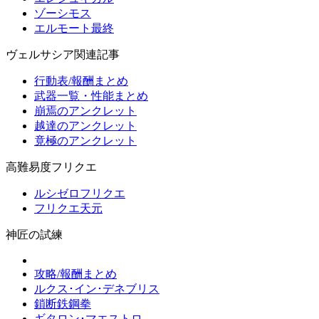
ゾーシモス
エルモート最終
ヴェルサシア関連記事
行動表/報酬まとめ
武器一覧・性能まとめ
崩焉のアンクレット
越達のアンクレット
竟極のアンクレット
高難易度フリクエ
ルシゼロフリクエ
フリクエ天元
神匠の試練
攻略/報酬まとめ
ルクス･イン･デネブリス
鎖断鉄鋼拳
ギタロン･マエストロ