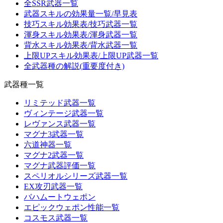
全SSR武器一覧
武器スキルの効果量一覧/早見表
技巧スキル効果表/技巧武器一覧
渾身スキル効果表/渾身武器一覧
背水スキル効果表/背水武器一覧
上限UPスキル効果表/上限UP武器一覧
全武器種の解説(重要度付き)
武器種一覧
リミテッド武器一覧
ヴィンテージ武器一覧
レヴァンス武器一覧
マグナ3武器一覧
六道神器一覧
マグナ2武器一覧
マグナ武器評価一覧
スペリオルシリーズ武器一覧
EX攻刃武器一覧
バハムートウェポン
エピックウェポン性能一覧
コスモス武器一覧