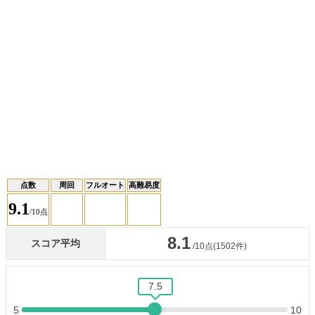
点数
周回
フルオート
高難易度
9.1
/10点