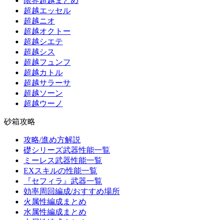
限界超越まとめ
超越エッセル
超越ニオ
超越オクトー
超越シエテ
超越シス
超越フュンフ
超越カトル
超越サラーサ
超越ソーン
超越ウーノ
砂箱攻略
攻略/進め方解説
礎シリーズ武器性能一覧
ミーレス武器性能一覧
EXスキルの性能一覧
『セフィラ』武器一覧
効率周回編成/おすすめ場所
火属性編成まとめ
水属性編成まとめ