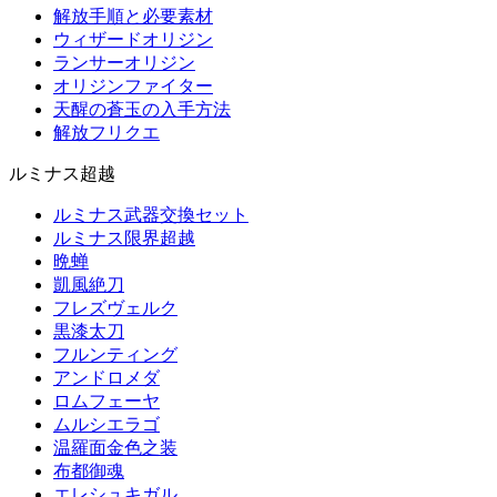
解放手順と必要素材
ウィザードオリジン
ランサーオリジン
オリジンファイター
天醒の蒼玉の入手方法
解放フリクエ
ルミナス超越
ルミナス武器交換セット
ルミナス限界超越
晩蝉
凱風絶刀
フレズヴェルク
黒漆太刀
フルンティング
アンドロメダ
ロムフェーヤ
ムルシエラゴ
温羅面金色之装
布都御魂
エレシュキガル