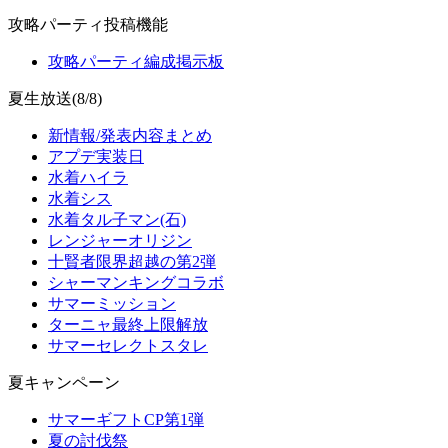
攻略パーティ投稿機能
攻略パーティ編成掲示板
夏生放送(8/8)
新情報/発表内容まとめ
アプデ実装日
水着ハイラ
水着シス
水着タル子マン(石)
レンジャーオリジン
十賢者限界超越の第2弾
シャーマンキングコラボ
サマーミッション
ターニャ最終上限解放
サマーセレクトスタレ
夏キャンペーン
サマーギフトCP第1弾
夏の討伐祭