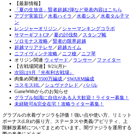
【最新情報】
「夏の生放送」賢者超越2弾など発表内容はこちら
アプデ実装日
／
水着ハイラ
／
水着シス
／
水着タル子マ
ン
レンジャーオリジン
／
シャーマンキングコラボ
サマーギフトCP
／
夏の討伐祭
／
スタンプ帳
ソロモナス攻略
／
賢者の限界超越
超越マリアテレサ
／
超越カイム
ニフイヴィンテ攻略
／
ニフ槍
／
ニフ琴
オリジン関連
ウィザード
／
ランサー
／
ファイター
【古戦場関連】9/21(月)~
次回は9月『光有利古戦場』
肉集め関連
3500万編成
／
SWARM編成
コスモスHL
／
シュヴァクレド
／
パパル
GameWithからのお知らせ
グラブル知識に自信がある人大歓迎！ライター募集！
未経験可&完全在宅！攻略ライター募集！
グラブルの水着ヴァジラを評価！強い点や使い方、リミット
ボーナス(LB)の振り方、ステータスや奥義/アビリティ、上
限解放素材についてまとめています。闇ヴァジラを運用する
際の参考にどうぞ。