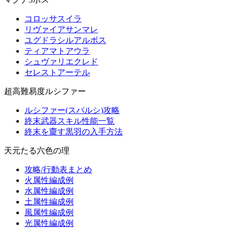
コロッサスイラ
リヴァイアサンマレ
ユグドラシルアルボス
ティアマトアウラ
シュヴァリエクレド
セレストアーテル
超高難易度ルシファー
ルシファー(スパルシ)攻略
終末武器スキル性能一覧
終末を齎す黒羽の入手方法
天元たる六色の理
攻略/行動表まとめ
火属性編成例
水属性編成例
土属性編成例
風属性編成例
光属性編成例