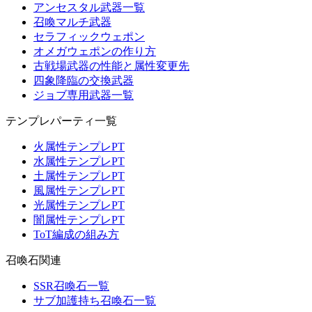
アンセスタル武器一覧
召喚マルチ武器
セラフィックウェポン
オメガウェポンの作り方
古戦場武器の性能と属性変更先
四象降臨の交換武器
ジョブ専用武器一覧
テンプレパーティ一覧
火属性テンプレPT
水属性テンプレPT
土属性テンプレPT
風属性テンプレPT
光属性テンプレPT
闇属性テンプレPT
ToT編成の組み方
召喚石関連
SSR召喚石一覧
サブ加護持ち召喚石一覧