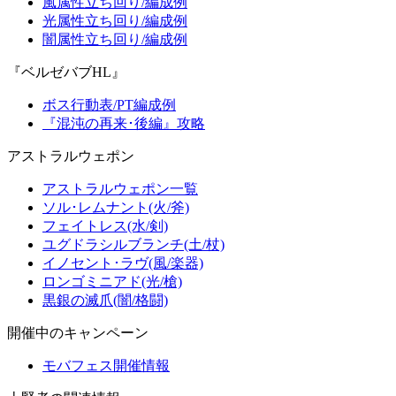
風属性立ち回り/編成例
光属性立ち回り/編成例
闇属性立ち回り/編成例
『ベルゼバブHL』
ボス行動表/PT編成例
『混沌の再来･後編』攻略
アストラルウェポン
アストラルウェポン一覧
ソル･レムナント(火/斧)
フェイトレス(水/剣)
ユグドラシルブランチ(土/杖)
イノセント･ラヴ(風/楽器)
ロンゴミニアド(光/槍)
黒銀の滅爪(闇/格闘)
開催中のキャンペーン
モバフェス開催情報