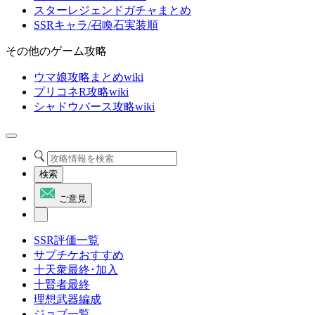
スターレジェンドガチャまとめ
SSRキャラ/召喚石実装順
その他のゲーム攻略
ウマ娘攻略まとめwiki
プリコネR攻略wiki
シャドウバース攻略wiki
検索
ご意見
SSR評価一覧
サプチケおすすめ
十天衆最終･加入
十賢者最終
理想武器編成
ジョブ一覧