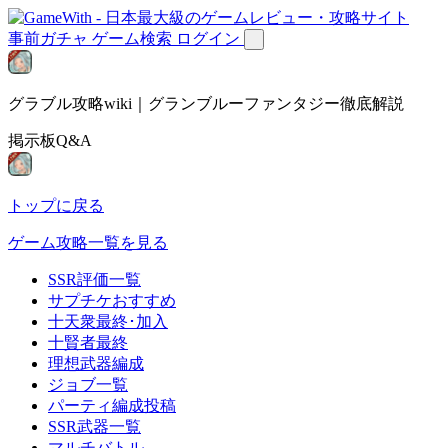
事前ガチャ
ゲーム検索
ログイン
グラブル攻略wiki｜グランブルーファンタジー徹底解説
掲示板Q&A
トップに戻る
ゲーム攻略一覧を見る
SSR評価一覧
サプチケおすすめ
十天衆最終･加入
十賢者最終
理想武器編成
ジョブ一覧
パーティ編成投稿
SSR武器一覧
マルチバトル