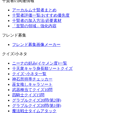
十賢者の関連情報
アーカルム十賢者まとめ
十賢者評価一覧/おすすめ優先度
十賢者の加入方法/必要素材
「至賢の領域」強化内容
フレンド募集
フレンド募集画像メーカー
クイズ/小ネタ
ニーナの好み(イケメン度)一覧
十天衆キャラ身長順ソートクイズ
クイズ･小ネタ一覧
神石所持率チェッカー
巫女推しキャラソート
武器種当てクイズ10問
四騎士クイズ15問
グラブルクイズ20問(第2弾)
グラブルクイズ20問(第1弾)
魔法戦士タイムアタック