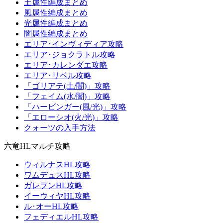
土属性編成まとめ
風属性編成まとめ
光属性編成まとめ
闇属性編成まとめ
エリア･インヴィディア攻略
エリア･ジョクラトル攻略
エリア･カレンダエ攻略
エリア･リベル攻略
「ゴリアテ(土/闇)」攻略
「フェイム(水/闇)」攻略
「ハービンガー(風/光)」攻略
「エローシオ(火/光)」攻略
クォーツの入手方法
六竜HLマルチ攻略
ウィルナスHL攻略
ワムデュスHL攻略
ガレヲンHL攻略
イーウィヤHL攻略
ル･オーHL攻略
フェディエルHL攻略