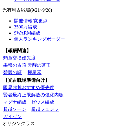
光有利古戦場(9/21~9/28)
開催情報/変更点
3500万編成
SWARM編成
個人ランキングボーダー
【報酬関連】
勲章交換優先度
果報の古箱
天醒の蒼玉
碧麗の証
極星器
【光古戦場準備向け】
限界超越おすすめ優先度
賢者最終上限解放の強化内容
マグナ編成
ゼウス編成
超越ソーン
超越フュンフ
ガイゼン
オリジンクラス