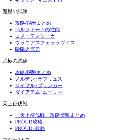
魔星の試練
攻略/報酬まとめ
ペルフィードの性能
コメーテスシーカ
ウラニアスフェララヴドス
陰陽之霊刀
武極の試練
攻略/報酬まとめ
ノルデン･ラブリュス
ロイヤル･ブリンガー
ダイアデム･ムーリネ
天上征伐戦
「天上征伐戦」攻略情報まとめ
PROUD攻略
PROUD+攻略
マグナ3ボス