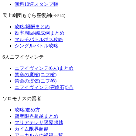
無料10連スタンプ帳
天上劇団もぐら座復刻(~8/14)
攻略/報酬まとめ
効率周回/編成例まとめ
マルチバトルボス攻略
シングルバトル攻略
6人ニフイヴィンテ
ニフイヴィンテ(6人)まとめ
禁命の魔槍(ニフ槍)
禁命の溟弦(ニフ琴)
ニフイヴィンテ(召喚石)5凸
ソロモナスの賢者
攻略/進め方
賢者限界超越まとめ
マリアテレサ限界超越
カイム限界超越
アーカルムの祝福一覧