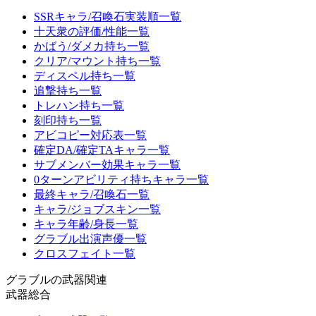
SSRキャラ/召喚石実装順一覧
十天衆の評価/性能一覧
かばう/ダメカ持ち一覧
クリア/マウント持ち一覧
ディスペル持ち一覧
追撃持ち一覧
トレハン持ち一覧
刻印持ち一覧
アビコピー対応表一覧
確定DA/確定TAキャラ一覧
サブメンバー効果キャラ一覧
0ターンアビリティ持ちキャラ一覧
最終キャラ/召喚石一覧
キャラ/ジョブスキン一覧
キャラ年齢/身長一覧
グラブル出演声優一覧
クロスフェイト一覧
グラブルの武器関連
武器総合