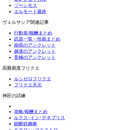
ゾーシモス
エルモート最終
ヴェルサシア関連記事
行動表/報酬まとめ
武器一覧・性能まとめ
崩焉のアンクレット
越達のアンクレット
竟極のアンクレット
高難易度フリクエ
ルシゼロフリクエ
フリクエ天元
神匠の試練
攻略/報酬まとめ
ルクス･イン･デネブリス
鎖断鉄鋼拳
ギタロン･マエストロ