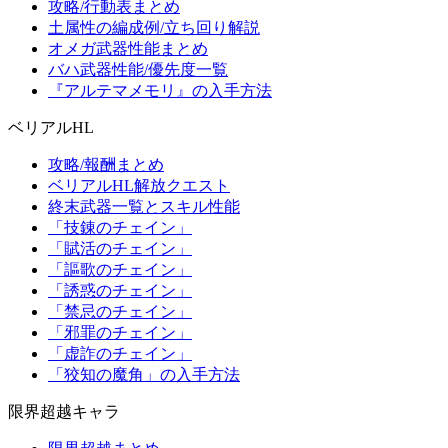
攻略/行動表まとめ
土属性の編成例/立ち回り解説
オメガ武器性能まとめ
バハ武器性能/優先度一覧
『アルテマメモリ』の入手方法
ベリアルHL
攻略/報酬まとめ
ベリアルHL解放クエスト
終末武器一覧とスキル性能
「技錬のチェイン」
「賦活のチェイン」
「謳歌のチェイン」
「誘惑のチェイン」
「禁忌のチェイン」
「邪罪のチェイン」
「虚詐のチェイン」
「狡知の魔角」の入手方法
限界超越キャラ