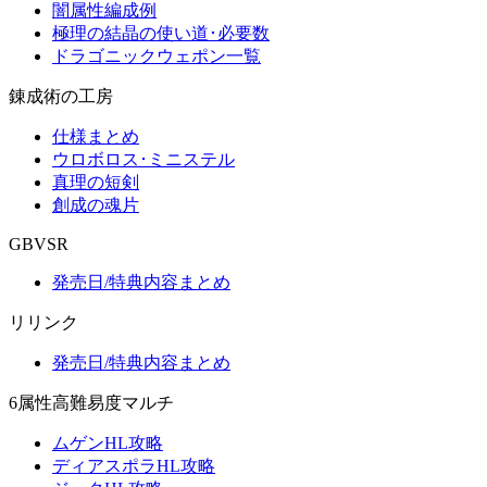
闇属性編成例
極理の結晶の使い道･必要数
ドラゴニックウェポン一覧
錬成術の工房
仕様まとめ
ウロボロス･ミニステル
真理の短剣
創成の魂片
GBVSR
発売日/特典内容まとめ
リリンク
発売日/特典内容まとめ
6属性高難易度マルチ
ムゲンHL攻略
ディアスポラHL攻略