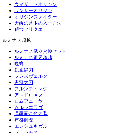
ウィザードオリジン
ランサーオリジン
オリジンファイター
天醒の蒼玉の入手方法
解放フリクエ
ルミナス超越
ルミナス武器交換セット
ルミナス限界超越
晩蝉
凱風絶刀
フレズヴェルク
黒漆太刀
フルンティング
アンドロメダ
ロムフェーヤ
ムルシエラゴ
温羅面金色之装
布都御魂
エレシュキガル
ゾーシモス