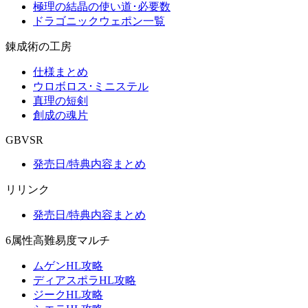
極理の結晶の使い道･必要数
ドラゴニックウェポン一覧
錬成術の工房
仕様まとめ
ウロボロス･ミニステル
真理の短剣
創成の魂片
GBVSR
発売日/特典内容まとめ
リリンク
発売日/特典内容まとめ
6属性高難易度マルチ
ムゲンHL攻略
ディアスポラHL攻略
ジークHL攻略