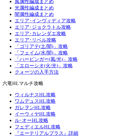
風属性編成まとめ
光属性編成まとめ
闇属性編成まとめ
エリア･インヴィディア攻略
エリア･ジョクラトル攻略
エリア･カレンダエ攻略
エリア･リベル攻略
「ゴリアテ(土/闇)」攻略
「フェイム(水/闇)」攻略
「ハービンガー(風/光)」攻略
「エローシオ(火/光)」攻略
クォーツの入手方法
六竜HLマルチ攻略
ウィルナスHL攻略
ワムデュスHL攻略
ガレヲンHL攻略
イーウィヤHL攻略
ル･オーHL攻略
フェディエルHL攻略
『エーテリアルプラス』詳細