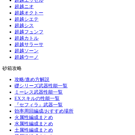
超越エッセル
超越ニオ
超越オクトー
超越シエテ
超越シス
超越フュンフ
超越カトル
超越サラーサ
超越ソーン
超越ウーノ
砂箱攻略
攻略/進め方解説
礎シリーズ武器性能一覧
ミーレス武器性能一覧
EXスキルの性能一覧
『セフィラ』武器一覧
効率周回編成/おすすめ場所
火属性編成まとめ
水属性編成まとめ
土属性編成まとめ