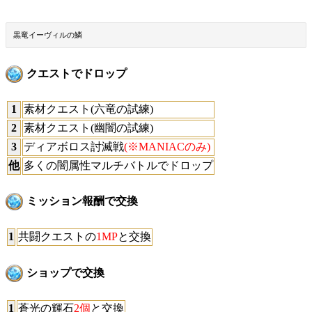
黒竜イーヴィルの鱗
クエストでドロップ
1
素材クエスト(六竜の試練)
2
素材クエスト(幽闇の試練)
3
ディアボロス討滅戦
(※MANIACのみ)
他
多くの闇属性マルチバトルでドロップ
ミッション報酬で交換
1
共闘クエストの
1MP
と交換
ショップで交換
1
蒼光の輝石
2個
と交換