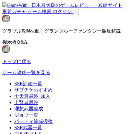
事前ガチャ
ゲーム検索
ログイン
グラブル攻略wiki｜グランブルーファンタジー徹底解説
掲示板Q&A
トップに戻る
ゲーム攻略一覧を見る
SSR評価一覧
サプチケおすすめ
十天衆最終･加入
十賢者最終
理想武器編成
ジョブ一覧
パーティ編成投稿
SSR武器一覧
マルチバトル