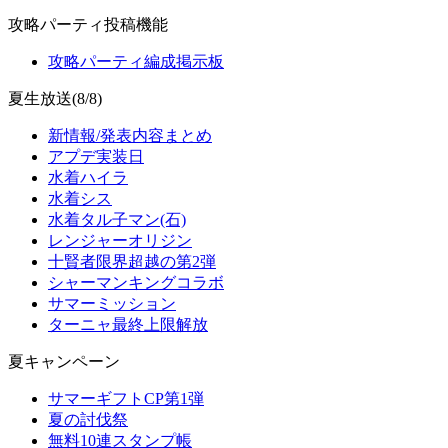
攻略パーティ投稿機能
攻略パーティ編成掲示板
夏生放送(8/8)
新情報/発表内容まとめ
アプデ実装日
水着ハイラ
水着シス
水着タル子マン(石)
レンジャーオリジン
十賢者限界超越の第2弾
シャーマンキングコラボ
サマーミッション
ターニャ最終上限解放
夏キャンペーン
サマーギフトCP第1弾
夏の討伐祭
無料10連スタンプ帳