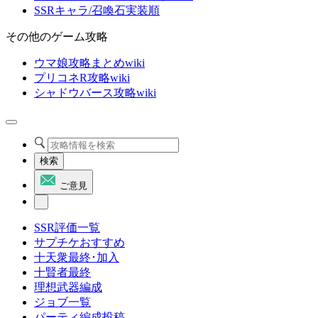
SSRキャラ/召喚石実装順
その他のゲーム攻略
ウマ娘攻略まとめwiki
プリコネR攻略wiki
シャドウバース攻略wiki
検索
ご意見
SSR評価一覧
サプチケおすすめ
十天衆最終･加入
十賢者最終
理想武器編成
ジョブ一覧
パーティ編成投稿