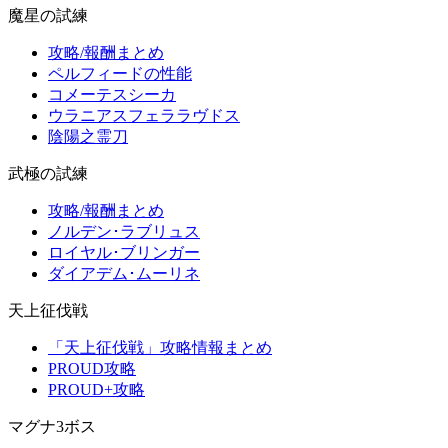
魔星の試練
攻略/報酬まとめ
ペルフィードの性能
コメーテスシーカ
ウラニアスフェララヴドス
陰陽之霊刀
武極の試練
攻略/報酬まとめ
ノルデン･ラブリュス
ロイヤル･ブリンガー
ダイアデム･ムーリネ
天上征伐戦
「天上征伐戦」攻略情報まとめ
PROUD攻略
PROUD+攻略
マグナ3ボス