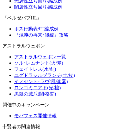
光属性立ち回り/編成例
闇属性立ち回り/編成例
『ベルゼバブHL』
ボス行動表/PT編成例
『混沌の再来･後編』攻略
アストラルウェポン
アストラルウェポン一覧
ソル･レムナント(火/斧)
フェイトレス(水/剣)
ユグドラシルブランチ(土/杖)
イノセント･ラヴ(風/楽器)
ロンゴミニアド(光/槍)
黒銀の滅爪(闇/格闘)
開催中のキャンペーン
モバフェス開催情報
十賢者の関連情報