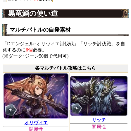
黒竜鱗の使い道
マルチバトルの自発素材
「Dエンジェル･オリヴィエ討伐戦」「リッチ討伐戦」を自
発するのに
6個
必要。
(※ダーク･ジーン50個で代用可)
各マルチバトル攻略はこちら
リッチ
オリヴィエ
闇属性
闇属性