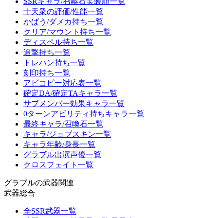
SSRキャラ/召喚石実装順一覧
十天衆の評価/性能一覧
かばう/ダメカ持ち一覧
クリア/マウント持ち一覧
ディスペル持ち一覧
追撃持ち一覧
トレハン持ち一覧
刻印持ち一覧
アビコピー対応表一覧
確定DA/確定TAキャラ一覧
サブメンバー効果キャラ一覧
0ターンアビリティ持ちキャラ一覧
最終キャラ/召喚石一覧
キャラ/ジョブスキン一覧
キャラ年齢/身長一覧
グラブル出演声優一覧
クロスフェイト一覧
グラブルの武器関連
武器総合
全SSR武器一覧