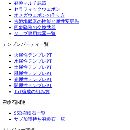
召喚マルチ武器
セラフィックウェポン
オメガウェポンの作り方
古戦場武器の性能と属性変更先
四象降臨の交換武器
ジョブ専用武器一覧
テンプレパーティ一覧
火属性テンプレPT
水属性テンプレPT
土属性テンプレPT
風属性テンプレPT
光属性テンプレPT
闇属性テンプレPT
ToT編成の組み方
召喚石関連
SSR召喚石一覧
サブ加護持ち召喚石一覧
トレジャー関連