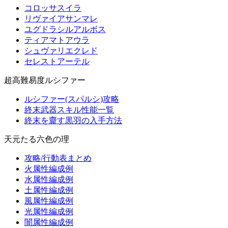
コロッサスイラ
リヴァイアサンマレ
ユグドラシルアルボス
ティアマトアウラ
シュヴァリエクレド
セレストアーテル
超高難易度ルシファー
ルシファー(スパルシ)攻略
終末武器スキル性能一覧
終末を齎す黒羽の入手方法
天元たる六色の理
攻略/行動表まとめ
火属性編成例
水属性編成例
土属性編成例
風属性編成例
光属性編成例
闇属性編成例