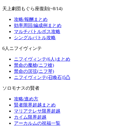
天上劇団もぐら座復刻(~8/14)
攻略/報酬まとめ
効率周回/編成例まとめ
マルチバトルボス攻略
シングルバトル攻略
6人ニフイヴィンテ
ニフイヴィンテ(6人)まとめ
禁命の魔槍(ニフ槍)
禁命の溟弦(ニフ琴)
ニフイヴィンテ(召喚石)5凸
ソロモナスの賢者
攻略/進め方
賢者限界超越まとめ
マリアテレサ限界超越
カイム限界超越
アーカルムの祝福一覧