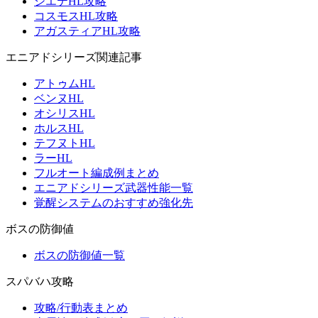
シエテHL攻略
コスモスHL攻略
アガスティアHL攻略
エニアドシリーズ関連記事
アトゥムHL
ベンヌHL
オシリスHL
ホルスHL
テフヌトHL
ラーHL
フルオート編成例まとめ
エニアドシリーズ武器性能一覧
覚醒システムのおすすめ強化先
ボスの防御値
ボスの防御値一覧
スパバハ攻略
攻略/行動表まとめ