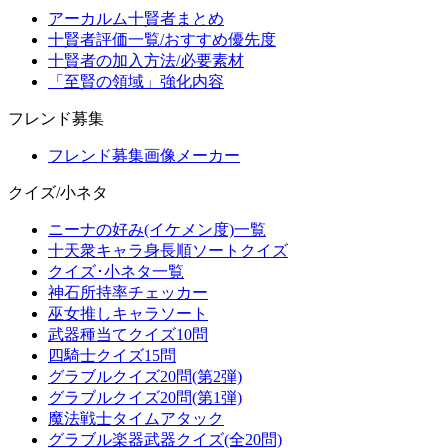
アーカルム十賢者まとめ
十賢者評価一覧/おすすめ優先度
十賢者の加入方法/必要素材
「至賢の領域」強化内容
フレンド募集
フレンド募集画像メーカー
クイズ/小ネタ
ニーナの好み(イケメン度)一覧
十天衆キャラ身長順ソートクイズ
クイズ･小ネタ一覧
神石所持率チェッカー
巫女推しキャラソート
武器種当てクイズ10問
四騎士クイズ15問
グラブルクイズ20問(第2弾)
グラブルクイズ20問(第1弾)
魔法戦士タイムアタック
グラブル楽器武器クイズ(全20問)