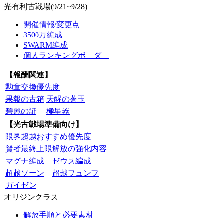
光有利古戦場(9/21~9/28)
開催情報/変更点
3500万編成
SWARM編成
個人ランキングボーダー
【報酬関連】
勲章交換優先度
果報の古箱
天醒の蒼玉
碧麗の証
極星器
【光古戦場準備向け】
限界超越おすすめ優先度
賢者最終上限解放の強化内容
マグナ編成
ゼウス編成
超越ソーン
超越フュンフ
ガイゼン
オリジンクラス
解放手順と必要素材