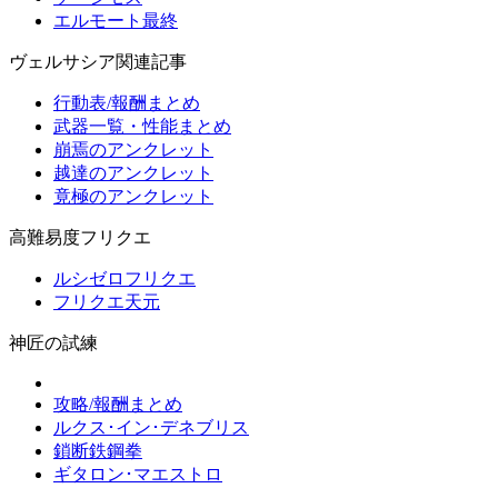
エルモート最終
ヴェルサシア関連記事
行動表/報酬まとめ
武器一覧・性能まとめ
崩焉のアンクレット
越達のアンクレット
竟極のアンクレット
高難易度フリクエ
ルシゼロフリクエ
フリクエ天元
神匠の試練
攻略/報酬まとめ
ルクス･イン･デネブリス
鎖断鉄鋼拳
ギタロン･マエストロ