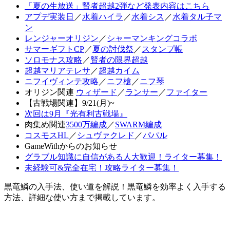
「夏の生放送」賢者超越2弾など発表内容はこちら
アプデ実装日
／
水着ハイラ
／
水着シス
／
水着タル子マ
ン
レンジャーオリジン
／
シャーマンキングコラボ
サマーギフトCP
／
夏の討伐祭
／
スタンプ帳
ソロモナス攻略
／
賢者の限界超越
超越マリアテレサ
／
超越カイム
ニフイヴィンテ攻略
／
ニフ槍
／
ニフ琴
オリジン関連
ウィザード
／
ランサー
／
ファイター
【古戦場関連】9/21(月)~
次回は9月『光有利古戦場』
肉集め関連
3500万編成
／
SWARM編成
コスモスHL
／
シュヴァクレド
／
パパル
GameWithからのお知らせ
グラブル知識に自信がある人大歓迎！ライター募集！
未経験可&完全在宅！攻略ライター募集！
黒竜鱗の入手法、使い道を解説！黒竜鱗を効率よく入手する
方法、詳細な使い方まで掲載しています。