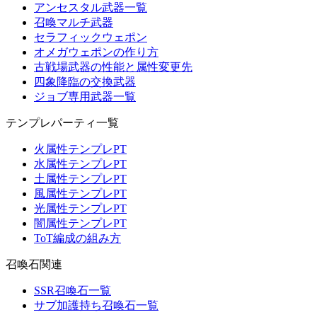
アンセスタル武器一覧
召喚マルチ武器
セラフィックウェポン
オメガウェポンの作り方
古戦場武器の性能と属性変更先
四象降臨の交換武器
ジョブ専用武器一覧
テンプレパーティ一覧
火属性テンプレPT
水属性テンプレPT
土属性テンプレPT
風属性テンプレPT
光属性テンプレPT
闇属性テンプレPT
ToT編成の組み方
召喚石関連
SSR召喚石一覧
サブ加護持ち召喚石一覧