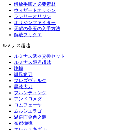
解放手順と必要素材
ウィザードオリジン
ランサーオリジン
オリジンファイター
天醒の蒼玉の入手方法
解放フリクエ
ルミナス超越
ルミナス武器交換セット
ルミナス限界超越
晩蝉
凱風絶刀
フレズヴェルク
黒漆太刀
フルンティング
アンドロメダ
ロムフェーヤ
ムルシエラゴ
温羅面金色之装
布都御魂
エレシュキガル