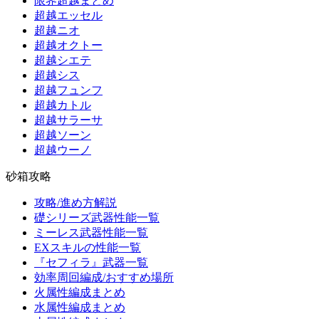
限界超越まとめ
超越エッセル
超越ニオ
超越オクトー
超越シエテ
超越シス
超越フュンフ
超越カトル
超越サラーサ
超越ソーン
超越ウーノ
砂箱攻略
攻略/進め方解説
礎シリーズ武器性能一覧
ミーレス武器性能一覧
EXスキルの性能一覧
『セフィラ』武器一覧
効率周回編成/おすすめ場所
火属性編成まとめ
水属性編成まとめ