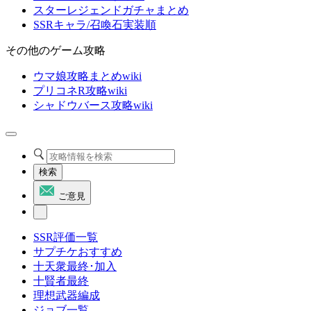
スターレジェンドガチャまとめ
SSRキャラ/召喚石実装順
その他のゲーム攻略
ウマ娘攻略まとめwiki
プリコネR攻略wiki
シャドウバース攻略wiki
検索
ご意見
SSR評価一覧
サプチケおすすめ
十天衆最終･加入
十賢者最終
理想武器編成
ジョブ一覧