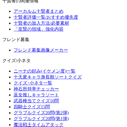
十賢者の関連情報
アーカルム十賢者まとめ
十賢者評価一覧/おすすめ優先度
十賢者の加入方法/必要素材
「至賢の領域」強化内容
フレンド募集
フレンド募集画像メーカー
クイズ/小ネタ
ニーナの好み(イケメン度)一覧
十天衆キャラ身長順ソートクイズ
クイズ･小ネタ一覧
神石所持率チェッカー
巫女推しキャラソート
武器種当てクイズ10問
四騎士クイズ15問
グラブルクイズ20問(第2弾)
グラブルクイズ20問(第1弾)
魔法戦士タイムアタック