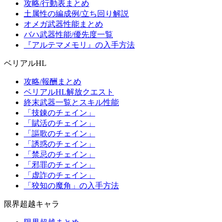
攻略/行動表まとめ
土属性の編成例/立ち回り解説
オメガ武器性能まとめ
バハ武器性能/優先度一覧
『アルテマメモリ』の入手方法
ベリアルHL
攻略/報酬まとめ
ベリアルHL解放クエスト
終末武器一覧とスキル性能
「技錬のチェイン」
「賦活のチェイン」
「謳歌のチェイン」
「誘惑のチェイン」
「禁忌のチェイン」
「邪罪のチェイン」
「虚詐のチェイン」
「狡知の魔角」の入手方法
限界超越キャラ