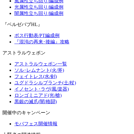
風属性立ち回り/編成例
光属性立ち回り/編成例
闇属性立ち回り/編成例
『ベルゼバブHL』
ボス行動表/PT編成例
『混沌の再来･後編』攻略
アストラルウェポン
アストラルウェポン一覧
ソル･レムナント(火/斧)
フェイトレス(水/剣)
ユグドラシルブランチ(土/杖)
イノセント･ラヴ(風/楽器)
ロンゴミニアド(光/槍)
黒銀の滅爪(闇/格闘)
開催中のキャンペーン
モバフェス開催情報