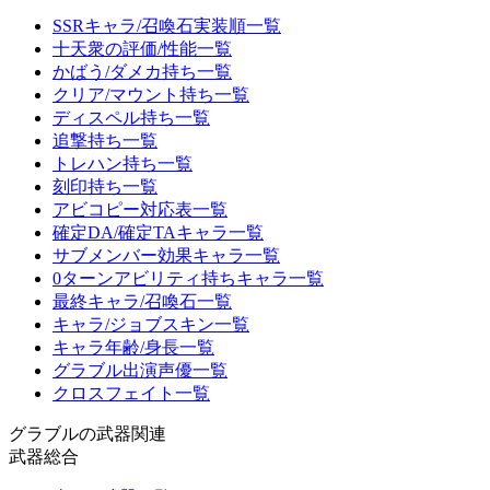
SSRキャラ/召喚石実装順一覧
十天衆の評価/性能一覧
かばう/ダメカ持ち一覧
クリア/マウント持ち一覧
ディスペル持ち一覧
追撃持ち一覧
トレハン持ち一覧
刻印持ち一覧
アビコピー対応表一覧
確定DA/確定TAキャラ一覧
サブメンバー効果キャラ一覧
0ターンアビリティ持ちキャラ一覧
最終キャラ/召喚石一覧
キャラ/ジョブスキン一覧
キャラ年齢/身長一覧
グラブル出演声優一覧
クロスフェイト一覧
グラブルの武器関連
武器総合