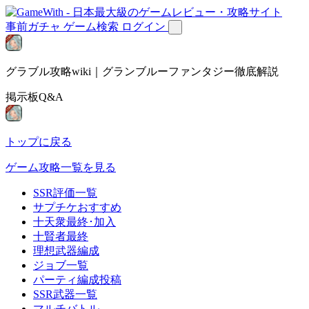
事前ガチャ
ゲーム検索
ログイン
グラブル攻略wiki｜グランブルーファンタジー徹底解説
掲示板Q&A
トップに戻る
ゲーム攻略一覧を見る
SSR評価一覧
サプチケおすすめ
十天衆最終･加入
十賢者最終
理想武器編成
ジョブ一覧
パーティ編成投稿
SSR武器一覧
マルチバトル