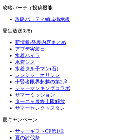
攻略パーティ投稿機能
攻略パーティ編成掲示板
夏生放送(8/8)
新情報/発表内容まとめ
アプデ実装日
水着ハイラ
水着シス
水着タル子マン(石)
レンジャーオリジン
十賢者限界超越の第2弾
シャーマンキングコラボ
サマーミッション
ターニャ最終上限解放
サマーセレクトスタレ
夏キャンペーン
サマーギフトCP第1弾
夏の討伐祭