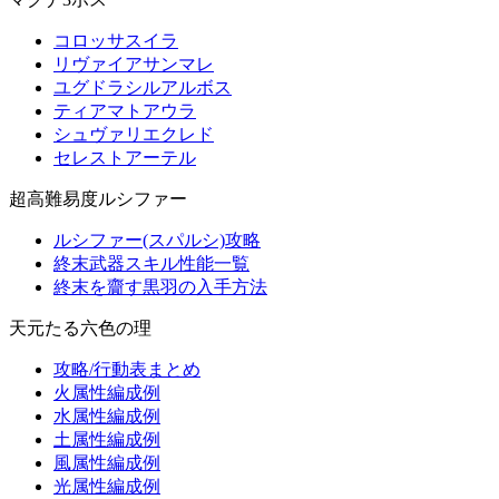
コロッサスイラ
リヴァイアサンマレ
ユグドラシルアルボス
ティアマトアウラ
シュヴァリエクレド
セレストアーテル
超高難易度ルシファー
ルシファー(スパルシ)攻略
終末武器スキル性能一覧
終末を齎す黒羽の入手方法
天元たる六色の理
攻略/行動表まとめ
火属性編成例
水属性編成例
土属性編成例
風属性編成例
光属性編成例