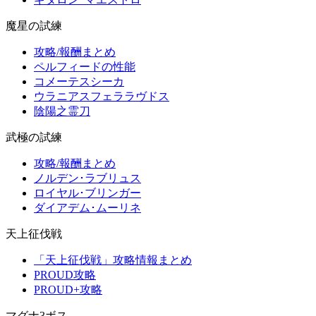
魔星の試練
攻略/報酬まとめ
ペルフィードの性能
コメーテスシーカ
ウラニアスフェララヴドス
陰陽之霊刀
武極の試練
攻略/報酬まとめ
ノルデン･ラブリュス
ロイヤル･ブリンガー
ダイアデム･ムーリネ
天上征伐戦
「天上征伐戦」攻略情報まとめ
PROUD攻略
PROUD+攻略
マグナ3ボス