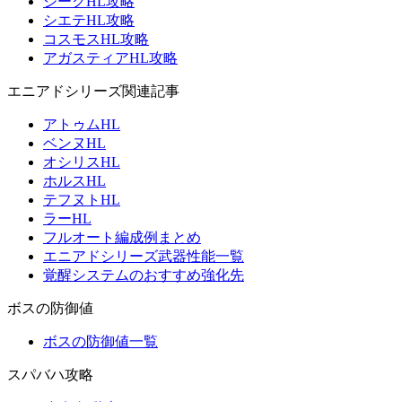
ジークHL攻略
シエテHL攻略
コスモスHL攻略
アガスティアHL攻略
エニアドシリーズ関連記事
アトゥムHL
ベンヌHL
オシリスHL
ホルスHL
テフヌトHL
ラーHL
フルオート編成例まとめ
エニアドシリーズ武器性能一覧
覚醒システムのおすすめ強化先
ボスの防御値
ボスの防御値一覧
スパバハ攻略