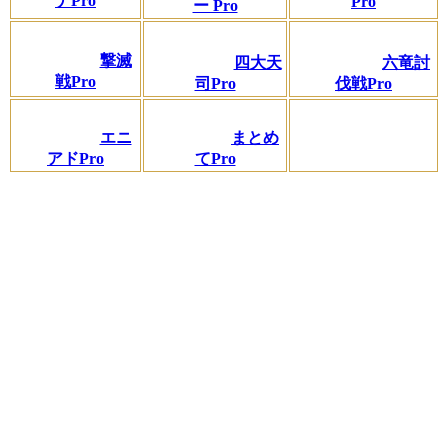
ナPro
Pro
ー Pro
撃滅
四大天
六竜討
戦Pro
司Pro
伐戦Pro
エニ
まとめ
アドPro
てPro