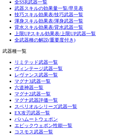
全SSR武器一覧
武器スキルの効果量一覧/早見表
技巧スキル効果表/技巧武器一覧
渾身スキル効果表/渾身武器一覧
背水スキル効果表/背水武器一覧
上限UPスキル効果表/上限UP武器一覧
全武器種の解説(重要度付き)
武器種一覧
リミテッド武器一覧
ヴィンテージ武器一覧
レヴァンス武器一覧
マグナ3武器一覧
六道神器一覧
マグナ2武器一覧
マグナ武器評価一覧
スペリオルシリーズ武器一覧
EX攻刃武器一覧
バハムートウェポン
エピックウェポン性能一覧
コスモス武器一覧