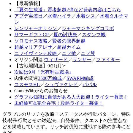
【最新情報】
「夏の生放送」賢者超越2弾など発表内容はこちら
アプデ実装日
／
水着ハイラ
／
水着シス
／
水着タル子マ
ン
レンジャーオリジン
／
シャーマンキングコラボ
サマーギフトCP
／
夏の討伐祭
／
スタンプ帳
ソロモナス攻略
／
賢者の限界超越
超越マリアテレサ
／
超越カイム
ニフイヴィンテ攻略
／
ニフ槍
／
ニフ琴
オリジン関連
ウィザード
／
ランサー
／
ファイター
【古戦場関連】9/21(月)~
次回は9月『光有利古戦場』
肉集め関連
3500万編成
／
SWARM編成
コスモスHL
／
シュヴァクレド
／
パパル
GameWithからのお知らせ
グラブル知識に自信がある人大歓迎！ライター募集！
未経験可&完全在宅！攻略ライター募集！
グラブルのリッチを攻略！ステータスや行動パターン、特殊
技/特殊行動とその対処法、自発条件、クエストの注意点な
どを掲載しています。リッチ討伐戦に挑戦する際の参考にど
うぞ。