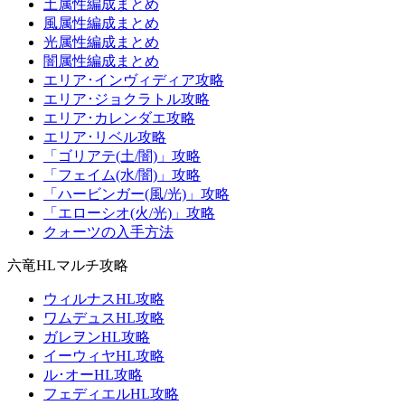
土属性編成まとめ
風属性編成まとめ
光属性編成まとめ
闇属性編成まとめ
エリア･インヴィディア攻略
エリア･ジョクラトル攻略
エリア･カレンダエ攻略
エリア･リベル攻略
「ゴリアテ(土/闇)」攻略
「フェイム(水/闇)」攻略
「ハービンガー(風/光)」攻略
「エローシオ(火/光)」攻略
クォーツの入手方法
六竜HLマルチ攻略
ウィルナスHL攻略
ワムデュスHL攻略
ガレヲンHL攻略
イーウィヤHL攻略
ル･オーHL攻略
フェディエルHL攻略