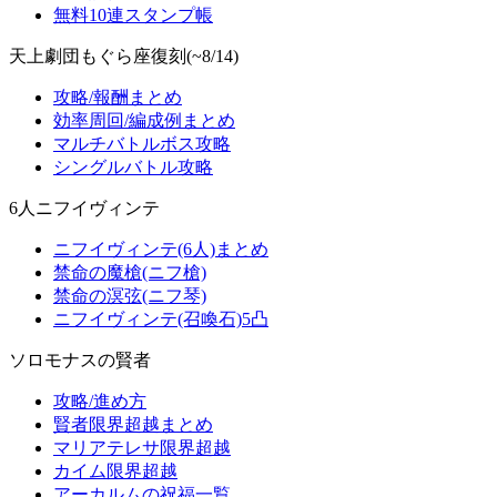
無料10連スタンプ帳
天上劇団もぐら座復刻(~8/14)
攻略/報酬まとめ
効率周回/編成例まとめ
マルチバトルボス攻略
シングルバトル攻略
6人ニフイヴィンテ
ニフイヴィンテ(6人)まとめ
禁命の魔槍(ニフ槍)
禁命の溟弦(ニフ琴)
ニフイヴィンテ(召喚石)5凸
ソロモナスの賢者
攻略/進め方
賢者限界超越まとめ
マリアテレサ限界超越
カイム限界超越
アーカルムの祝福一覧