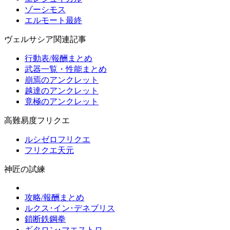
ゾーシモス
エルモート最終
ヴェルサシア関連記事
行動表/報酬まとめ
武器一覧・性能まとめ
崩焉のアンクレット
越達のアンクレット
竟極のアンクレット
高難易度フリクエ
ルシゼロフリクエ
フリクエ天元
神匠の試練
攻略/報酬まとめ
ルクス･イン･デネブリス
鎖断鉄鋼拳
ギタロン･マエストロ