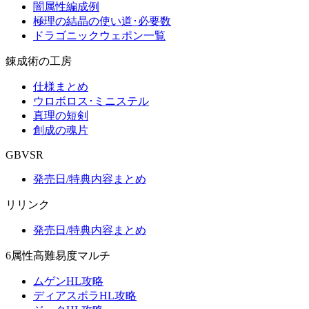
闇属性編成例
極理の結晶の使い道･必要数
ドラゴニックウェポン一覧
錬成術の工房
仕様まとめ
ウロボロス･ミニステル
真理の短剣
創成の魂片
GBVSR
発売日/特典内容まとめ
リリンク
発売日/特典内容まとめ
6属性高難易度マルチ
ムゲンHL攻略
ディアスポラHL攻略