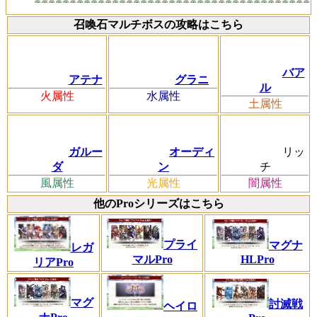
召喚石マルチボスの攻略はこちら
バア
アテナ
グラニ
ル
火属性
水属性
土属性
ガルー
オーディ
リッ
ダ
ン
チ
風属性
光属性
闇属性
他のProシリーズはこちら
プライ
マグナ
レガ
マルPro
HLPro
リアPro
マグ
討滅戦
ヘイロ