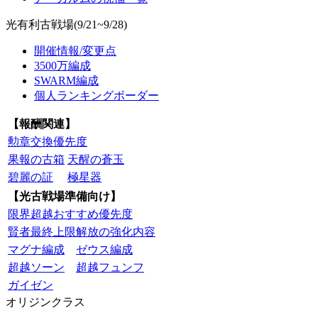
光有利古戦場(9/21~9/28)
開催情報/変更点
3500万編成
SWARM編成
個人ランキングボーダー
【報酬関連】
勲章交換優先度
果報の古箱
天醒の蒼玉
碧麗の証
極星器
【光古戦場準備向け】
限界超越おすすめ優先度
賢者最終上限解放の強化内容
マグナ編成
ゼウス編成
超越ソーン
超越フュンフ
ガイゼン
オリジンクラス