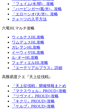
「フェイム(水/闇)」攻略
「ハービンガー(風/光)」攻略
「エローシオ(火/光)」攻略
クォーツの入手方法
六竜HLマルチ攻略
ウィルナスHL攻略
ワムデュスHL攻略
ガレヲンHL攻略
イーウィヤHL攻略
ル･オーHL攻略
フェディエルHL攻略
『エーテリアルプラス』詳細
高難易度クエ『天上征伐戦』
「天上征伐戦」開催情報まとめ
『マクスウェル』PROUD+攻略
『ツヴァイ』PROUD+攻略
『キクリ』PROUD+攻略
『ケルブ』PROUD+攻略