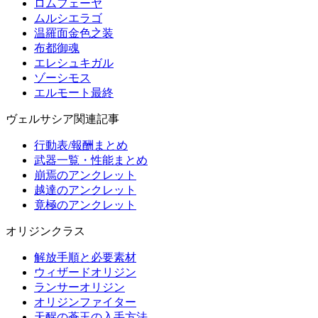
ロムフェーヤ
ムルシエラゴ
温羅面金色之装
布都御魂
エレシュキガル
ゾーシモス
エルモート最終
ヴェルサシア関連記事
行動表/報酬まとめ
武器一覧・性能まとめ
崩焉のアンクレット
越達のアンクレット
竟極のアンクレット
オリジンクラス
解放手順と必要素材
ウィザードオリジン
ランサーオリジン
オリジンファイター
天醒の蒼玉の入手方法