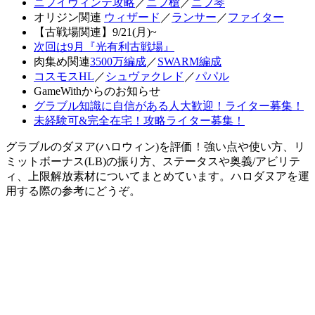
ニフイヴィンテ攻略
／
ニフ槍
／
ニフ琴
オリジン関連
ウィザード
／
ランサー
／
ファイター
【古戦場関連】9/21(月)~
次回は9月『光有利古戦場』
肉集め関連
3500万編成
／
SWARM編成
コスモスHL
／
シュヴァクレド
／
パパル
GameWithからのお知らせ
グラブル知識に自信がある人大歓迎！ライター募集！
未経験可&完全在宅！攻略ライター募集！
グラブルのダヌア(ハロウィン)を評価！強い点や使い方、リ
ミットボーナス(LB)の振り方、ステータスや奥義/アビリテ
ィ、上限解放素材についてまとめています。ハロダヌアを運
用する際の参考にどうぞ。