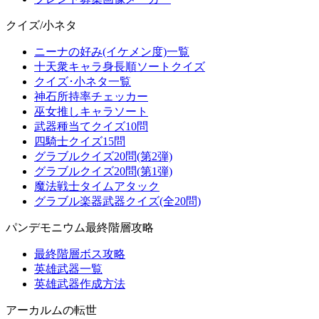
クイズ/小ネタ
ニーナの好み(イケメン度)一覧
十天衆キャラ身長順ソートクイズ
クイズ･小ネタ一覧
神石所持率チェッカー
巫女推しキャラソート
武器種当てクイズ10問
四騎士クイズ15問
グラブルクイズ20問(第2弾)
グラブルクイズ20問(第1弾)
魔法戦士タイムアタック
グラブル楽器武器クイズ(全20問)
パンデモニウム最終階層攻略
最終階層ボス攻略
英雄武器一覧
英雄武器作成方法
アーカルムの転世