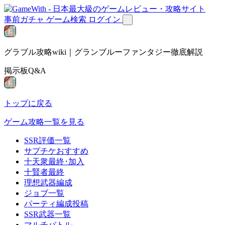
事前ガチャ
ゲーム検索
ログイン
グラブル攻略wiki｜グランブルーファンタジー徹底解説
掲示板Q&A
トップに戻る
ゲーム攻略一覧を見る
SSR評価一覧
サプチケおすすめ
十天衆最終･加入
十賢者最終
理想武器編成
ジョブ一覧
パーティ編成投稿
SSR武器一覧
マルチバトル