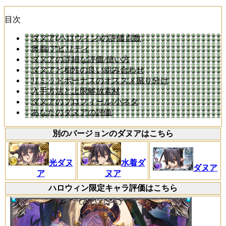
目次
ダヌア(ハロウィン)の評価点数
奥義/アビリティ
ダヌアの詳細な評価/使い方
ダヌアと相性の良い組み合わせ
リミットボーナスのオススメ振り分け
入手方法と上限解放素材
ダヌアのプロフィール/小ネタ
あなたのダヌアの評価
別のバージョンのダヌアはこちら
光ダヌ
水着ダ
ダヌア
ア
ヌア
ハロウィン限定キャラ評価はこちら