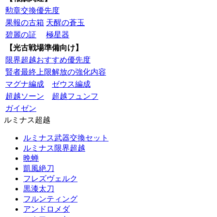
勲章交換優先度
果報の古箱
天醒の蒼玉
碧麗の証
極星器
【光古戦場準備向け】
限界超越おすすめ優先度
賢者最終上限解放の強化内容
マグナ編成
ゼウス編成
超越ソーン
超越フュンフ
ガイゼン
ルミナス超越
ルミナス武器交換セット
ルミナス限界超越
晩蝉
凱風絶刀
フレズヴェルク
黒漆太刀
フルンティング
アンドロメダ