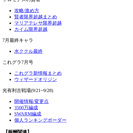
攻略/進め方
賢者限界超越まとめ
マリアテレサ限界超越
カイム限界超越
7月最終キャラ
水ククル最終
これグラ7月号
これグラ新情報まとめ
ウィザードオリジン
光有利古戦場(9/21~9/28)
開催情報/変更点
3500万編成
SWARM編成
個人ランキングボーダー
【報酬関連】