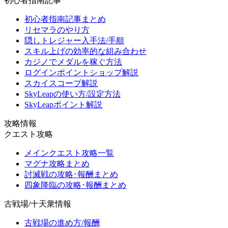
初心者指南記事
初心者指南記事まとめ
リセマラのやり方
隠しトレジャー入手法/手順
スキル上げの効率的な組み合わせ
カジノでメダルを稼ぐ方法
ログインポイントショップ解説
スカイスコープ解説
SkyLeapの使い方/設定方法
SkyLeapポイント解説
攻略情報
クエスト攻略
メインクエスト攻略一覧
マグナ攻略まとめ
討滅戦の攻略･報酬まとめ
四象降臨の攻略･報酬まとめ
古戦場/十天衆情報
古戦場の進め方/報酬