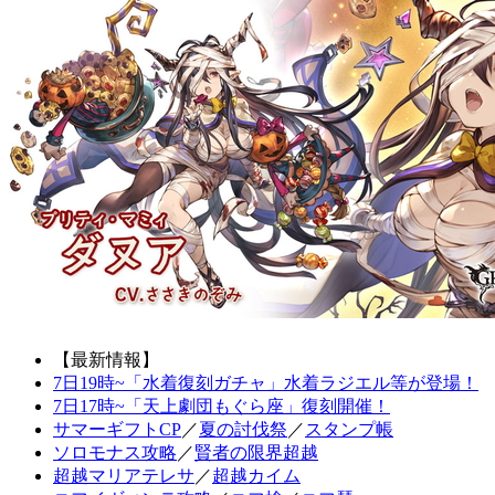
【最新情報】
7日19時~「水着復刻ガチャ」水着ラジエル等が登場！
7日17時~「天上劇団もぐら座」復刻開催！
サマーギフトCP
／
夏の討伐祭
／
スタンプ帳
ソロモナス攻略
／
賢者の限界超越
超越マリアテレサ
／
超越カイム