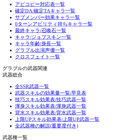
アビコピー対応表一覧
確定DA/確定TAキャラ一覧
サブメンバー効果キャラ一覧
0ターンアビリティ持ちキャラ一覧
最終キャラ/召喚石一覧
キャラ/ジョブスキン一覧
キャラ年齢/身長一覧
グラブル出演声優一覧
クロスフェイト一覧
グラブルの武器関連
武器総合
全SSR武器一覧
武器スキルの効果量一覧/早見表
技巧スキル効果表/技巧武器一覧
渾身スキル効果表/渾身武器一覧
背水スキル効果表/背水武器一覧
上限UPスキル効果表/上限UP武器一覧
全武器種の解説(重要度付き)
武器種一覧