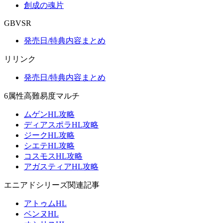
創成の魂片
GBVSR
発売日/特典内容まとめ
リリンク
発売日/特典内容まとめ
6属性高難易度マルチ
ムゲンHL攻略
ディアスポラHL攻略
ジークHL攻略
シエテHL攻略
コスモスHL攻略
アガスティアHL攻略
エニアドシリーズ関連記事
アトゥムHL
ベンヌHL