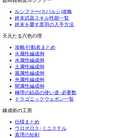
超高難易度ルシファー
ルシファー(スパルシ)攻略
終末武器スキル性能一覧
終末を齎す黒羽の入手方法
天元たる六色の理
攻略/行動表まとめ
火属性編成例
水属性編成例
土属性編成例
風属性編成例
光属性編成例
闇属性編成例
極理の結晶の使い道･必要数
ドラゴニックウェポン一覧
錬成術の工房
仕様まとめ
ウロボロス･ミニステル
真理の短剣