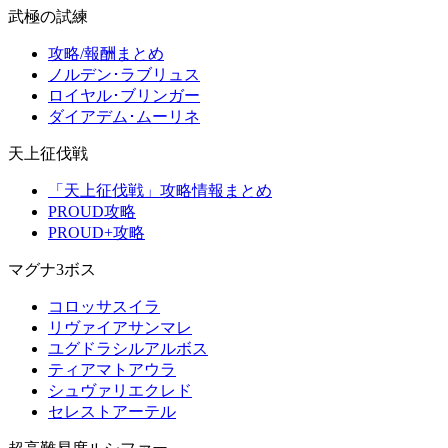
武極の試練
攻略/報酬まとめ
ノルデン･ラブリュス
ロイヤル･ブリンガー
ダイアデム･ムーリネ
天上征伐戦
「天上征伐戦」攻略情報まとめ
PROUD攻略
PROUD+攻略
マグナ3ボス
コロッサスイラ
リヴァイアサンマレ
ユグドラシルアルボス
ティアマトアウラ
シュヴァリエクレド
セレストアーテル