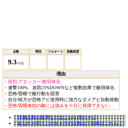
点数
周回
フルオート
高難易度
9.3
/10点
理由
・役割:アタッカー/敵弱体化
・連撃100%、攻防25%DOWNなど複数効果で敵弱体化
・恐怖/昏睡で敵行動を阻害
・自分/味方が恐怖アビ使用時に強力なダメアビ自動発動
・恐怖/昏睡無効の敵には強みを十分に発揮できない
評価点数の基準などはこちら(別ページ)
あなたが思うこのキャラの点数は？投稿はこちら！