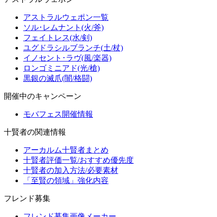
アストラルウェポン一覧
ソル･レムナント(火/斧)
フェイトレス(水/剣)
ユグドラシルブランチ(土/杖)
イノセント･ラヴ(風/楽器)
ロンゴミニアド(光/槍)
黒銀の滅爪(闇/格闘)
開催中のキャンペーン
モバフェス開催情報
十賢者の関連情報
アーカルム十賢者まとめ
十賢者評価一覧/おすすめ優先度
十賢者の加入方法/必要素材
「至賢の領域」強化内容
フレンド募集
フレンド募集画像メーカー