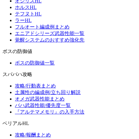
オシリスHL
ホルスHL
テフヌトHL
ラーHL
フルオート編成例まとめ
エニアドシリーズ武器性能一覧
覚醒システムのおすすめ強化先
ボスの防御値
ボスの防御値一覧
スパバハ攻略
攻略/行動表まとめ
土属性の編成例/立ち回り解説
オメガ武器性能まとめ
バハ武器性能/優先度一覧
『アルテマメモリ』の入手方法
ベリアルHL
攻略/報酬まとめ