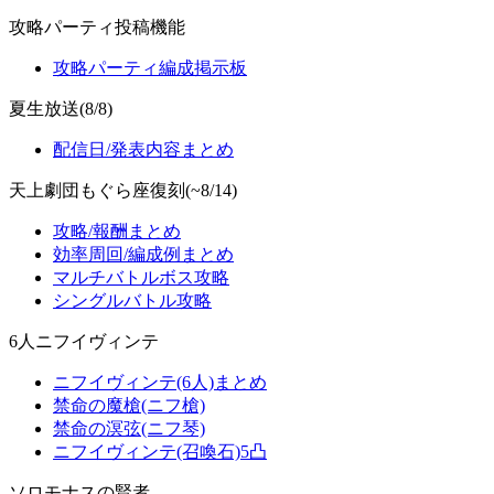
攻略パーティ投稿機能
攻略パーティ編成掲示板
夏生放送(8/8)
配信日/発表内容まとめ
天上劇団もぐら座復刻(~8/14)
攻略/報酬まとめ
効率周回/編成例まとめ
マルチバトルボス攻略
シングルバトル攻略
6人ニフイヴィンテ
ニフイヴィンテ(6人)まとめ
禁命の魔槍(ニフ槍)
禁命の溟弦(ニフ琴)
ニフイヴィンテ(召喚石)5凸
ソロモナスの賢者