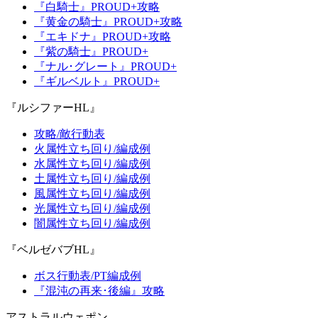
『白騎士』PROUD+攻略
『黄金の騎士』PROUD+攻略
『エキドナ』PROUD+攻略
『紫の騎士』PROUD+
『ナル･グレート』PROUD+
『ギルベルト』PROUD+
『ルシファーHL』
攻略/敵行動表
火属性立ち回り/編成例
水属性立ち回り/編成例
土属性立ち回り/編成例
風属性立ち回り/編成例
光属性立ち回り/編成例
闇属性立ち回り/編成例
『ベルゼバブHL』
ボス行動表/PT編成例
『混沌の再来･後編』攻略
アストラルウェポン