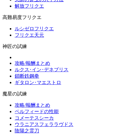
解放フリクエ
高難易度フリクエ
ルシゼロフリクエ
フリクエ天元
神匠の試練
攻略/報酬まとめ
ルクス･イン･デネブリス
鎖断鉄鋼拳
ギタロン･マエストロ
魔星の試練
攻略/報酬まとめ
ペルフィードの性能
コメーテスシーカ
ウラニアスフェララヴドス
陰陽之霊刀