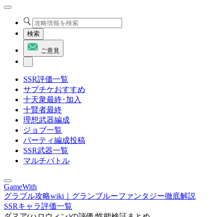
検索
ご意見
SSR評価一覧
サプチケおすすめ
十天衆最終･加入
十賢者最終
理想武器編成
ジョブ一覧
パーティ編成投稿
SSR武器一覧
マルチバトル
GameWith
グラブル攻略wiki｜グランブルーファンタジー徹底解説
SSRキャラ評価一覧
ダヌア(ハロウィン)の評価/性能検証まとめ