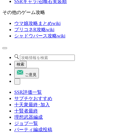
SSRキャラ/召喚石実装順
その他のゲーム攻略
ウマ娘攻略まとめwiki
プリコネR攻略wiki
シャドウバース攻略wiki
検索
ご意見
SSR評価一覧
サプチケおすすめ
十天衆最終･加入
十賢者最終
理想武器編成
ジョブ一覧
パーティ編成投稿