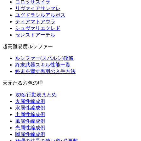
コロッサスイラ
リヴァイアサンマレ
ユグドラシルアルボス
ティアマトアウラ
シュヴァリエクレド
セレストアーテル
超高難易度ルシファー
ルシファー(スパルシ)攻略
終末武器スキル性能一覧
終末を齎す黒羽の入手方法
天元たる六色の理
攻略/行動表まとめ
火属性編成例
水属性編成例
土属性編成例
風属性編成例
光属性編成例
闇属性編成例
極理の結晶の使い道･必要数