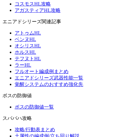
コスモスHL攻略
アガスティアHL攻略
エニアドシリーズ関連記事
アトゥムHL
ベンヌHL
オシリスHL
ホルスHL
テフヌトHL
ラーHL
フルオート編成例まとめ
エニアドシリーズ武器性能一覧
覚醒システムのおすすめ強化先
ボスの防御値
ボスの防御値一覧
スパバハ攻略
攻略/行動表まとめ
土属性の編成例/立ち回り解説