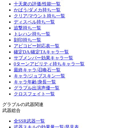
十天衆の評価/性能一覧
かばう/ダメカ持ち一覧
クリア/マウント持ち一覧
ディスペル持ち一覧
追撃持ち一覧
トレハン持ち一覧
刻印持ち一覧
アビコピー対応表一覧
確定DA/確定TAキャラ一覧
サブメンバー効果キャラ一覧
0ターンアビリティ持ちキャラ一覧
最終キャラ/召喚石一覧
キャラ/ジョブスキン一覧
キャラ年齢/身長一覧
グラブル出演声優一覧
クロスフェイト一覧
グラブルの武器関連
武器総合
全SSR武器一覧
武器スキルの効果量一覧/早見表