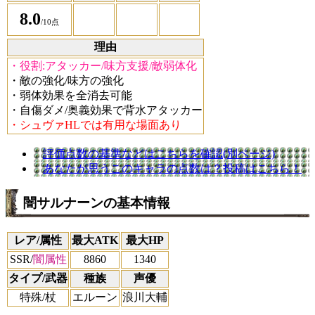
8.0
/10点
理由
・役割:アタッカー/味方支援/敵弱体化
・敵の強化/味方の強化
・弱体効果を全消去可能
・自傷ダメ/奥義効果で背水アタッカー
・シュヴァHLでは有用な場面あり
評価点数の基準などはこちらを確認(別ページ)
あなたが思うこのキャラの点数は？投稿はこちら！
闇サルナーンの基本情報
レア/属性
最大ATK
最大HP
SSR/
闇属性
8860
1340
タイプ/武器
種族
声優
特殊/杖
エルーン
浪川大輔