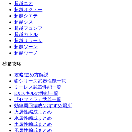
超越ニオ
超越オクトー
超越シエテ
超越シス
超越フュンフ
超越カトル
超越サラーサ
超越ソーン
超越ウーノ
砂箱攻略
攻略/進め方解説
礎シリーズ武器性能一覧
ミーレス武器性能一覧
EXスキルの性能一覧
『セフィラ』武器一覧
効率周回編成/おすすめ場所
火属性編成まとめ
水属性編成まとめ
土属性編成まとめ
風属性編成まとめ