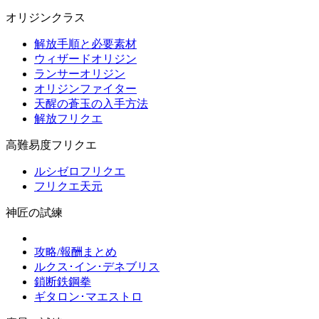
オリジンクラス
解放手順と必要素材
ウィザードオリジン
ランサーオリジン
オリジンファイター
天醒の蒼玉の入手方法
解放フリクエ
高難易度フリクエ
ルシゼロフリクエ
フリクエ天元
神匠の試練
攻略/報酬まとめ
ルクス･イン･デネブリス
鎖断鉄鋼拳
ギタロン･マエストロ