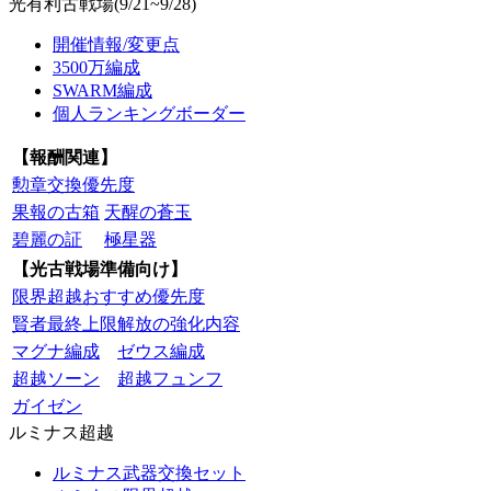
光有利古戦場(9/21~9/28)
開催情報/変更点
3500万編成
SWARM編成
個人ランキングボーダー
【報酬関連】
勲章交換優先度
果報の古箱
天醒の蒼玉
碧麗の証
極星器
【光古戦場準備向け】
限界超越おすすめ優先度
賢者最終上限解放の強化内容
マグナ編成
ゼウス編成
超越ソーン
超越フュンフ
ガイゼン
ルミナス超越
ルミナス武器交換セット