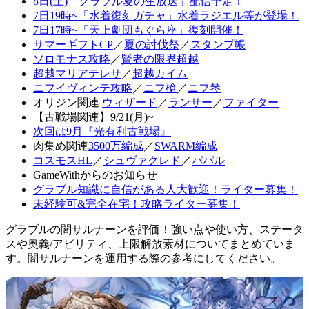
8日(土)「グラブル夏の生放送」配信予定！
7日19時~「水着復刻ガチャ」水着ラジエル等が登場！
7日17時~「天上劇団もぐら座」復刻開催！
サマーギフトCP
／
夏の討伐祭
／
スタンプ帳
ソロモナス攻略
／
賢者の限界超越
超越マリアテレサ
／
超越カイム
ニフイヴィンテ攻略
／
ニフ槍
／
ニフ琴
オリジン関連
ウィザード
／
ランサー
／
ファイター
【古戦場関連】9/21(月)~
次回は9月『光有利古戦場』
肉集め関連
3500万編成
／
SWARM編成
コスモスHL
／
シュヴァクレド
／
パパル
GameWithからのお知らせ
グラブル知識に自信がある人大歓迎！ライター募集！
未経験可&完全在宅！攻略ライター募集！
グラブルの闇サルナーンを評価！強い点や使い方、ステータ
スや奥義/アビリティ、上限解放素材についてまとめていま
す。闇サルナーンを運用する際の参考にしてください。