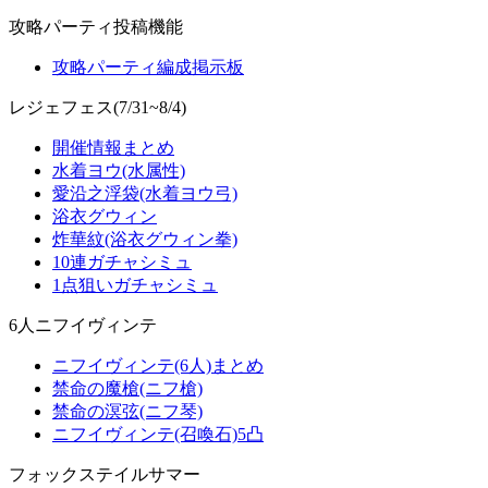
攻略パーティ投稿機能
攻略パーティ編成掲示板
レジェフェス(7/31~8/4)
開催情報まとめ
水着ヨウ(水属性)
愛沿之浮袋(水着ヨウ弓)
浴衣グウィン
炸華紋(浴衣グウィン拳)
10連ガチャシミュ
1点狙いガチャシミュ
6人ニフイヴィンテ
ニフイヴィンテ(6人)まとめ
禁命の魔槍(ニフ槍)
禁命の溟弦(ニフ琴)
ニフイヴィンテ(召喚石)5凸
フォックステイルサマー