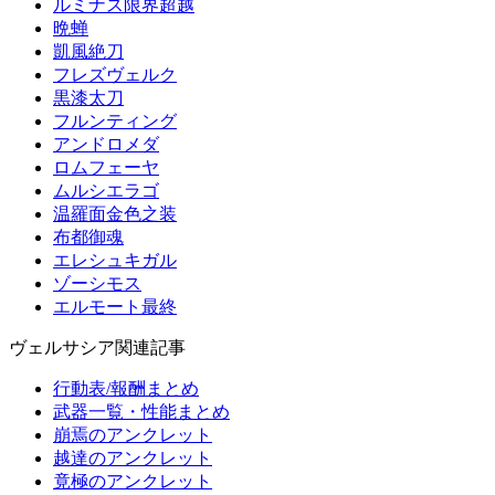
ルミナス限界超越
晩蝉
凱風絶刀
フレズヴェルク
黒漆太刀
フルンティング
アンドロメダ
ロムフェーヤ
ムルシエラゴ
温羅面金色之装
布都御魂
エレシュキガル
ゾーシモス
エルモート最終
ヴェルサシア関連記事
行動表/報酬まとめ
武器一覧・性能まとめ
崩焉のアンクレット
越達のアンクレット
竟極のアンクレット