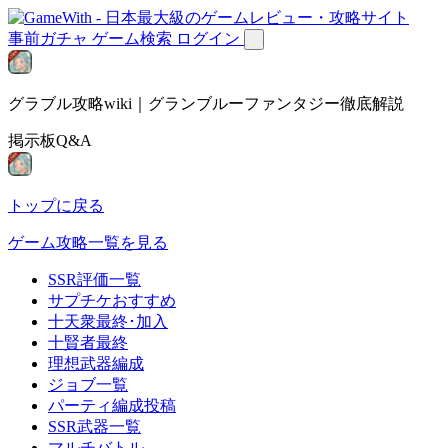
事前ガチャ
ゲーム検索
ログイン
グラブル攻略wiki｜グランブルーファンタジー徹底解説
掲示板Q&A
トップに戻る
ゲーム攻略一覧を見る
SSR評価一覧
サプチケおすすめ
十天衆最終･加入
十賢者最終
理想武器編成
ジョブ一覧
パーティ編成投稿
SSR武器一覧
マルチバトル