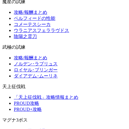
魔星の試練
攻略/報酬まとめ
ペルフィードの性能
コメーテスシーカ
ウラニアスフェララヴドス
陰陽之霊刀
武極の試練
攻略/報酬まとめ
ノルデン･ラブリュス
ロイヤル･ブリンガー
ダイアデム･ムーリネ
天上征伐戦
「天上征伐戦」攻略情報まとめ
PROUD攻略
PROUD+攻略
マグナ3ボス