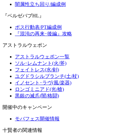
闇属性立ち回り/編成例
『ベルゼバブHL』
ボス行動表/PT編成例
『混沌の再来･後編』攻略
アストラルウェポン
アストラルウェポン一覧
ソル･レムナント(火/斧)
フェイトレス(水/剣)
ユグドラシルブランチ(土/杖)
イノセント･ラヴ(風/楽器)
ロンゴミニアド(光/槍)
黒銀の滅爪(闇/格闘)
開催中のキャンペーン
モバフェス開催情報
十賢者の関連情報