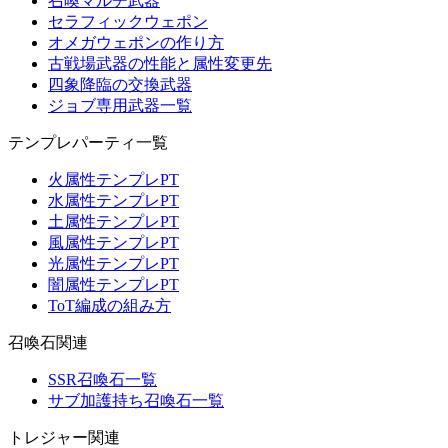
召喚マルチ武器
セラフィックウェポン
オメガウェポンの作り方
古戦場武器の性能と属性変更先
四象降臨の交換武器
ジョブ専用武器一覧
テンプレパーティ一覧
火属性テンプレPT
水属性テンプレPT
土属性テンプレPT
風属性テンプレPT
光属性テンプレPT
闇属性テンプレPT
ToT編成の組み方
召喚石関連
SSR召喚石一覧
サブ加護持ち召喚石一覧
トレジャー関連