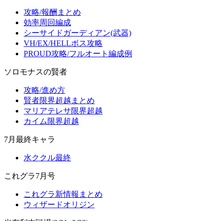
攻略/報酬まとめ
効率周回編成
シーサイドガーディアン(武器)
VH/EX/HELLボス攻略
PROUD攻略/フルオート編成例
ソロモナスの賢者
攻略/進め方
賢者限界超越まとめ
マリアテレサ限界超越
カイム限界超越
7月最終キャラ
水ククル最終
これグラ7月号
これグラ新情報まとめ
ウィザードオリジン