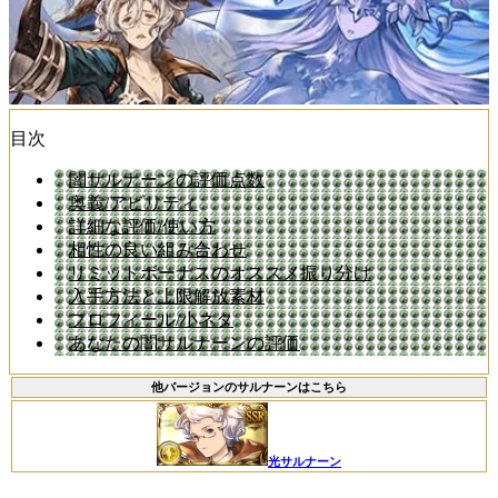
目次
闇サルナーンの評価点数
奥義/アビリティ
詳細な評価/使い方
相性の良い組み合わせ
リミットボーナスのオススメ振り分け
入手方法と上限解放素材
プロフィール/小ネタ
あなたの闇サルナーンの評価
他バージョンのサルナーンはこちら
光サルナーン