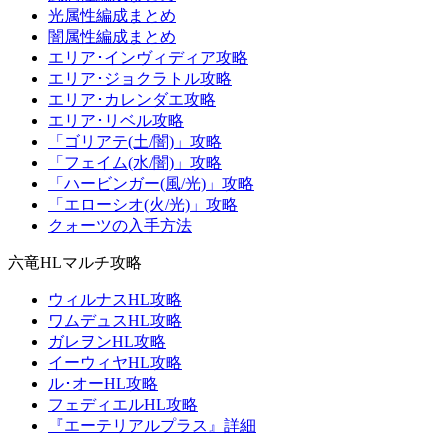
光属性編成まとめ
闇属性編成まとめ
エリア･インヴィディア攻略
エリア･ジョクラトル攻略
エリア･カレンダエ攻略
エリア･リベル攻略
「ゴリアテ(土/闇)」攻略
「フェイム(水/闇)」攻略
「ハービンガー(風/光)」攻略
「エローシオ(火/光)」攻略
クォーツの入手方法
六竜HLマルチ攻略
ウィルナスHL攻略
ワムデュスHL攻略
ガレヲンHL攻略
イーウィヤHL攻略
ル･オーHL攻略
フェディエルHL攻略
『エーテリアルプラス』詳細