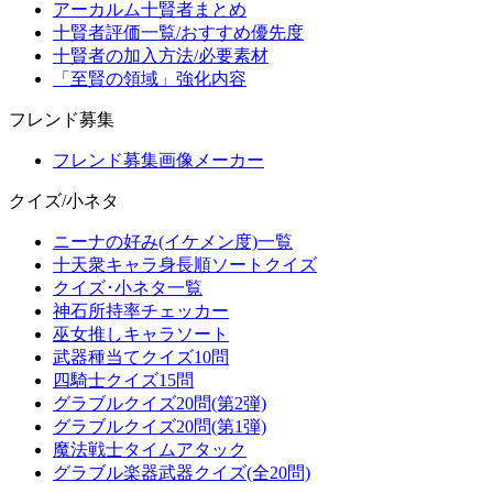
アーカルム十賢者まとめ
十賢者評価一覧/おすすめ優先度
十賢者の加入方法/必要素材
「至賢の領域」強化内容
フレンド募集
フレンド募集画像メーカー
クイズ/小ネタ
ニーナの好み(イケメン度)一覧
十天衆キャラ身長順ソートクイズ
クイズ･小ネタ一覧
神石所持率チェッカー
巫女推しキャラソート
武器種当てクイズ10問
四騎士クイズ15問
グラブルクイズ20問(第2弾)
グラブルクイズ20問(第1弾)
魔法戦士タイムアタック
グラブル楽器武器クイズ(全20問)