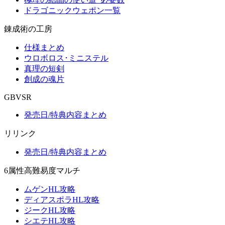
ドラゴニックウェポン一覧
錬成術の工房
仕様まとめ
ウロボロス･ミニステル
真理の短剣
創成の魂片
GBVSR
発売日/特典内容まとめ
リリンク
発売日/特典内容まとめ
6属性高難易度マルチ
ムゲンHL攻略
ディアスポラHL攻略
ジークHL攻略
シエテHL攻略