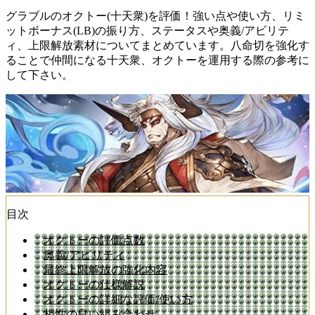
グラブルのオクトー(十天衆)を評価！強い点や使い方、リミ
ットボーナス(LB)の振り方、ステータスや奥義/アビリテ
ィ、上限解放素材についてまとめています。八命切を強化す
ることで仲間になる十天衆、オクトーを運用する際の参考に
して下さい。
目次
オクトーの評価点数
奥義/アビリティ
最終上限解放の強化内容
オクトーの仕様解説
オクトーの詳細な評価/使い方
相性の良い組み合わせ