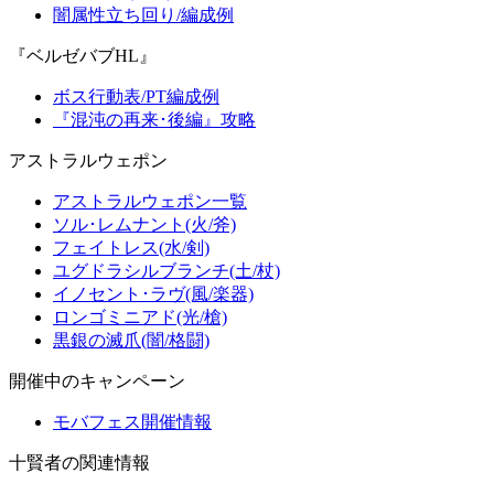
闇属性立ち回り/編成例
『ベルゼバブHL』
ボス行動表/PT編成例
『混沌の再来･後編』攻略
アストラルウェポン
アストラルウェポン一覧
ソル･レムナント(火/斧)
フェイトレス(水/剣)
ユグドラシルブランチ(土/杖)
イノセント･ラヴ(風/楽器)
ロンゴミニアド(光/槍)
黒銀の滅爪(闇/格闘)
開催中のキャンペーン
モバフェス開催情報
十賢者の関連情報