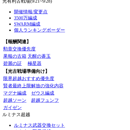
光有利古戦場(9/21~9/28)
開催情報/変更点
3500万編成
SWARM編成
個人ランキングボーダー
【報酬関連】
勲章交換優先度
果報の古箱
天醒の蒼玉
碧麗の証
極星器
【光古戦場準備向け】
限界超越おすすめ優先度
賢者最終上限解放の強化内容
マグナ編成
ゼウス編成
超越ソーン
超越フュンフ
ガイゼン
ルミナス超越
ルミナス武器交換セット