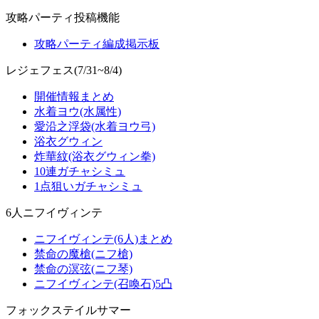
攻略パーティ投稿機能
攻略パーティ編成掲示板
レジェフェス(7/31~8/4)
開催情報まとめ
水着ヨウ(水属性)
愛沿之浮袋(水着ヨウ弓)
浴衣グウィン
炸華紋(浴衣グウィン拳)
10連ガチャシミュ
1点狙いガチャシミュ
6人ニフイヴィンテ
ニフイヴィンテ(6人)まとめ
禁命の魔槍(ニフ槍)
禁命の溟弦(ニフ琴)
ニフイヴィンテ(召喚石)5凸
フォックステイルサマー