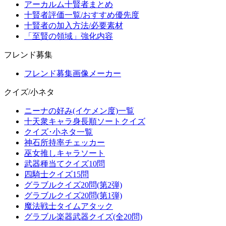
アーカルム十賢者まとめ
十賢者評価一覧/おすすめ優先度
十賢者の加入方法/必要素材
「至賢の領域」強化内容
フレンド募集
フレンド募集画像メーカー
クイズ/小ネタ
ニーナの好み(イケメン度)一覧
十天衆キャラ身長順ソートクイズ
クイズ･小ネタ一覧
神石所持率チェッカー
巫女推しキャラソート
武器種当てクイズ10問
四騎士クイズ15問
グラブルクイズ20問(第2弾)
グラブルクイズ20問(第1弾)
魔法戦士タイムアタック
グラブル楽器武器クイズ(全20問)