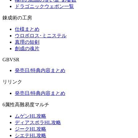
ドラゴニックウェポン一覧
錬成術の工房
仕様まとめ
ウロボロス･ミニステル
真理の短剣
創成の魂片
GBVSR
発売日/特典内容まとめ
リリンク
発売日/特典内容まとめ
6属性高難易度マルチ
ムゲンHL攻略
ディアスポラHL攻略
ジークHL攻略
シエテHL攻略