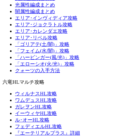
光属性編成まとめ
闇属性編成まとめ
エリア･インヴィディア攻略
エリア･ジョクラトル攻略
エリア･カレンダエ攻略
エリア･リベル攻略
「ゴリアテ(土/闇)」攻略
「フェイム(水/闇)」攻略
「ハービンガー(風/光)」攻略
「エローシオ(火/光)」攻略
クォーツの入手方法
六竜HLマルチ攻略
ウィルナスHL攻略
ワムデュスHL攻略
ガレヲンHL攻略
イーウィヤHL攻略
ル･オーHL攻略
フェディエルHL攻略
『エーテリアルプラス』詳細