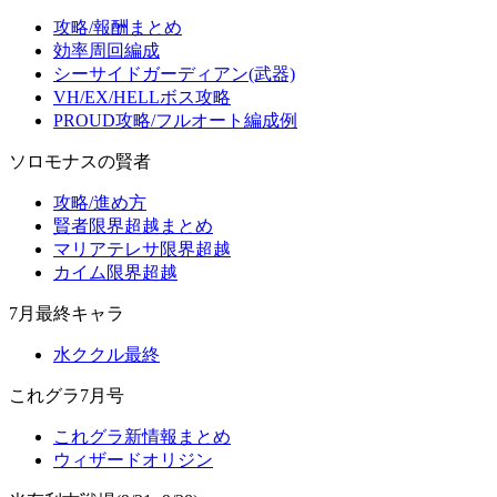
攻略/報酬まとめ
効率周回編成
シーサイドガーディアン(武器)
VH/EX/HELLボス攻略
PROUD攻略/フルオート編成例
ソロモナスの賢者
攻略/進め方
賢者限界超越まとめ
マリアテレサ限界超越
カイム限界超越
7月最終キャラ
水ククル最終
これグラ7月号
これグラ新情報まとめ
ウィザードオリジン