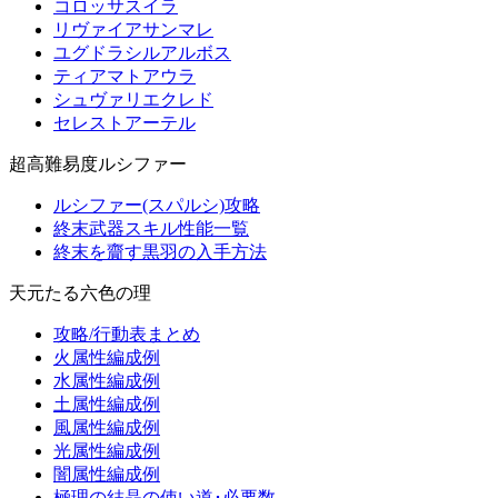
コロッサスイラ
リヴァイアサンマレ
ユグドラシルアルボス
ティアマトアウラ
シュヴァリエクレド
セレストアーテル
超高難易度ルシファー
ルシファー(スパルシ)攻略
終末武器スキル性能一覧
終末を齎す黒羽の入手方法
天元たる六色の理
攻略/行動表まとめ
火属性編成例
水属性編成例
土属性編成例
風属性編成例
光属性編成例
闇属性編成例
極理の結晶の使い道･必要数