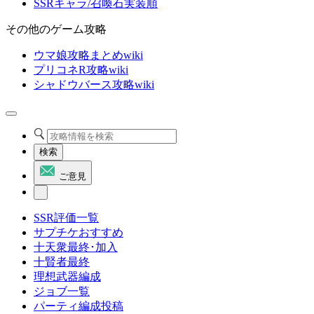
SSRキャラ/召喚石実装順
その他のゲーム攻略
ウマ娘攻略まとめwiki
プリコネR攻略wiki
シャドウバース攻略wiki
検索
ご意見
SSR評価一覧
サプチケおすすめ
十天衆最終･加入
十賢者最終
理想武器編成
ジョブ一覧
パーティ編成投稿