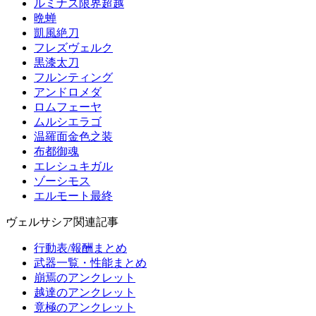
ルミナス限界超越
晩蝉
凱風絶刀
フレズヴェルク
黒漆太刀
フルンティング
アンドロメダ
ロムフェーヤ
ムルシエラゴ
温羅面金色之装
布都御魂
エレシュキガル
ゾーシモス
エルモート最終
ヴェルサシア関連記事
行動表/報酬まとめ
武器一覧・性能まとめ
崩焉のアンクレット
越達のアンクレット
竟極のアンクレット