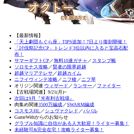
【最新情報】
「天上劇団もぐら座」TIPS追加！7日より復刻開催！
「討伐祭記念CP」トレンド3位以内に入ると宝晶石配
布！
サマーギフトCP
／
無料10連ガチャ
／
スタンプ帳
ソロモナス攻略
／
賢者の限界超越
超越マリアテレサ
／
超越カイム
ニフイヴィンテ攻略
／
ニフ槍
／
ニフ琴
オリジン関連
ウィザード
／
ランサー
／
ファイター
【古戦場関連】9/21(月)~
次回は9月『光有利古戦場』
肉集め関連
3500万編成
／
SWARM編成
コスモスHL
／
シュヴァクレド
／
パパル
GameWithからのお知らせ
グラブル知識に自信がある人大歓迎！ライター募集！
未経験可&完全在宅！攻略ライター募集！