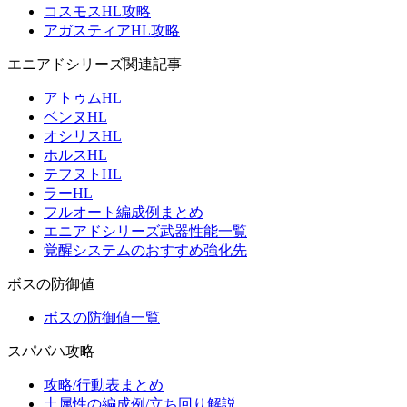
コスモスHL攻略
アガスティアHL攻略
エニアドシリーズ関連記事
アトゥムHL
ベンヌHL
オシリスHL
ホルスHL
テフヌトHL
ラーHL
フルオート編成例まとめ
エニアドシリーズ武器性能一覧
覚醒システムのおすすめ強化先
ボスの防御値
ボスの防御値一覧
スパバハ攻略
攻略/行動表まとめ
土属性の編成例/立ち回り解説