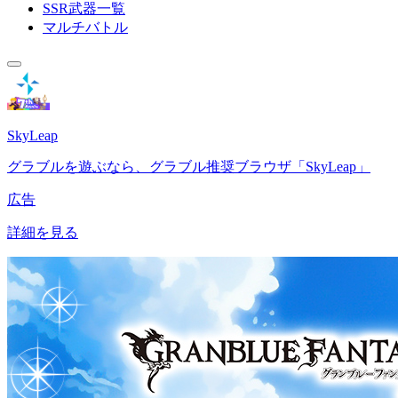
SSR武器一覧
マルチバトル
SkyLeap
グラブルを遊ぶなら、グラブル推奨ブラウザ「SkyLeap」
広告
詳細を見る