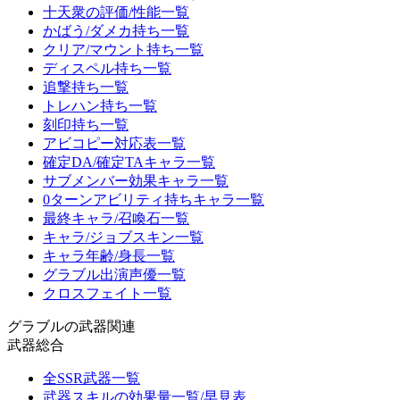
十天衆の評価/性能一覧
かばう/ダメカ持ち一覧
クリア/マウント持ち一覧
ディスペル持ち一覧
追撃持ち一覧
トレハン持ち一覧
刻印持ち一覧
アビコピー対応表一覧
確定DA/確定TAキャラ一覧
サブメンバー効果キャラ一覧
0ターンアビリティ持ちキャラ一覧
最終キャラ/召喚石一覧
キャラ/ジョブスキン一覧
キャラ年齢/身長一覧
グラブル出演声優一覧
クロスフェイト一覧
グラブルの武器関連
武器総合
全SSR武器一覧
武器スキルの効果量一覧/早見表