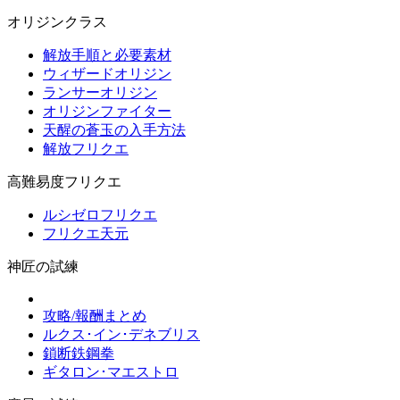
オリジンクラス
解放手順と必要素材
ウィザードオリジン
ランサーオリジン
オリジンファイター
天醒の蒼玉の入手方法
解放フリクエ
高難易度フリクエ
ルシゼロフリクエ
フリクエ天元
神匠の試練
攻略/報酬まとめ
ルクス･イン･デネブリス
鎖断鉄鋼拳
ギタロン･マエストロ