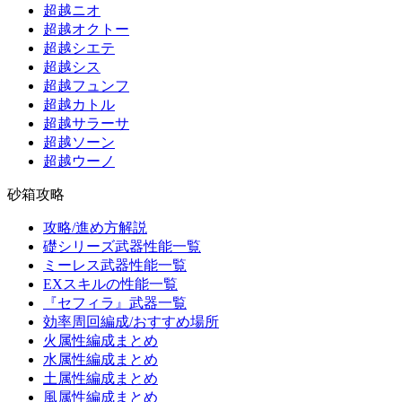
超越ニオ
超越オクトー
超越シエテ
超越シス
超越フュンフ
超越カトル
超越サラーサ
超越ソーン
超越ウーノ
砂箱攻略
攻略/進め方解説
礎シリーズ武器性能一覧
ミーレス武器性能一覧
EXスキルの性能一覧
『セフィラ』武器一覧
効率周回編成/おすすめ場所
火属性編成まとめ
水属性編成まとめ
土属性編成まとめ
風属性編成まとめ