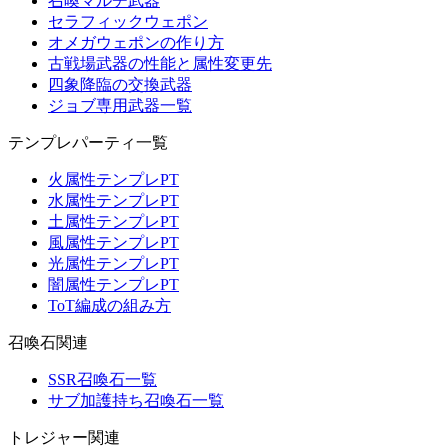
召喚マルチ武器
セラフィックウェポン
オメガウェポンの作り方
古戦場武器の性能と属性変更先
四象降臨の交換武器
ジョブ専用武器一覧
テンプレパーティ一覧
火属性テンプレPT
水属性テンプレPT
土属性テンプレPT
風属性テンプレPT
光属性テンプレPT
闇属性テンプレPT
ToT編成の組み方
召喚石関連
SSR召喚石一覧
サブ加護持ち召喚石一覧
トレジャー関連