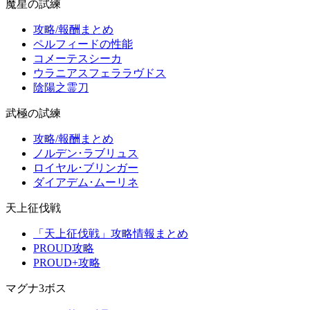
魔星の試練
攻略/報酬まとめ
ペルフィードの性能
コメーテスシーカ
ウラニアスフェララヴドス
陰陽之霊刀
武極の試練
攻略/報酬まとめ
ノルデン･ラブリュス
ロイヤル･ブリンガー
ダイアデム･ムーリネ
天上征伐戦
「天上征伐戦」攻略情報まとめ
PROUD攻略
PROUD+攻略
マグナ3ボス