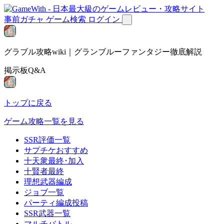
事前ガチャ
ゲーム検索
ログイン
グラブル攻略wiki｜グランブルーファンタジー徹底解説
掲示板Q&A
トップに戻る
ゲーム攻略一覧を見る
SSR評価一覧
サプチケおすすめ
十天衆最終･加入
十賢者最終
理想武器編成
ジョブ一覧
パーティ編成投稿
SSR武器一覧
マルチバトル