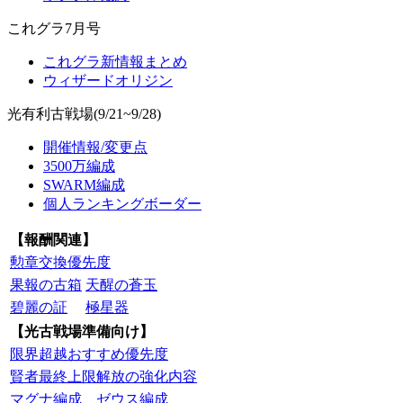
これグラ7月号
これグラ新情報まとめ
ウィザードオリジン
光有利古戦場(9/21~9/28)
開催情報/変更点
3500万編成
SWARM編成
個人ランキングボーダー
【報酬関連】
勲章交換優先度
果報の古箱
天醒の蒼玉
碧麗の証
極星器
【光古戦場準備向け】
限界超越おすすめ優先度
賢者最終上限解放の強化内容
マグナ編成
ゼウス編成