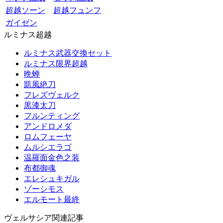
超越ソーン
超越フュンフ
ガイゼン
ルミナス超越
ルミナス武器交換セット
ルミナス限界超越
晩蝉
凱風絶刀
フレズヴェルク
黒漆太刀
フルンティング
アンドロメダ
ロムフェーヤ
ムルシエラゴ
温羅面金色之装
布都御魂
エレシュキガル
ゾーシモス
エルモート最終
ヴェルサシア関連記事