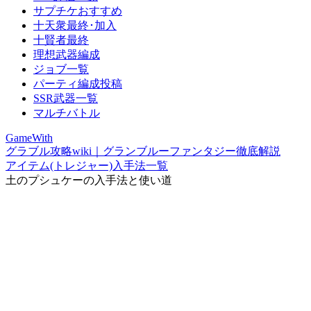
サプチケおすすめ
十天衆最終･加入
十賢者最終
理想武器編成
ジョブ一覧
パーティ編成投稿
SSR武器一覧
マルチバトル
GameWith
グラブル攻略wiki｜グランブルーファンタジー徹底解説
アイテム(トレジャー)入手法一覧
土のプシュケーの入手法と使い道