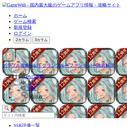
ホーム
ゲーム検索
新規登録
ログイン
2カラム
3カラム
グラブル攻略wiki｜グランブルーファンタジー徹底解説
他の攻略
コミュ
速報
掲示板
SSR評価一覧