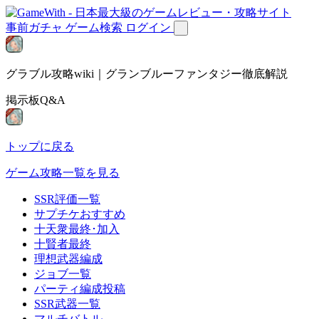
事前ガチャ
ゲーム検索
ログイン
グラブル攻略wiki｜グランブルーファンタジー徹底解説
掲示板Q&A
トップに戻る
ゲーム攻略一覧を見る
SSR評価一覧
サプチケおすすめ
十天衆最終･加入
十賢者最終
理想武器編成
ジョブ一覧
パーティ編成投稿
SSR武器一覧
マルチバトル