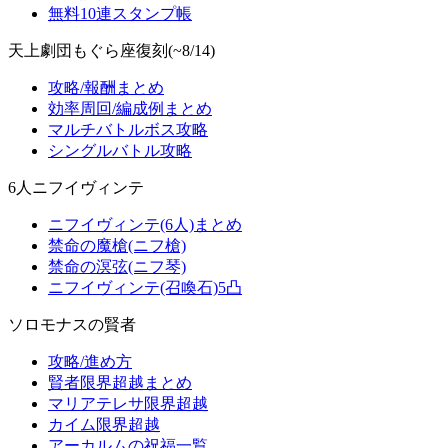
無料10連スタンプ帳
天上劇団もぐら座復刻(~8/14)
攻略/報酬まとめ
効率周回/編成例まとめ
マルチバトルボス攻略
シングルバトル攻略
6人ニフイヴィンテ
ニフイヴィンテ(6人)まとめ
禁命の魔槍(ニフ槍)
禁命の溟弦(ニフ琴)
ニフイヴィンテ(召喚石)5凸
ソロモナスの賢者
攻略/進め方
賢者限界超越まとめ
マリアテレサ限界超越
カイム限界超越
アーカルムの祝福一覧