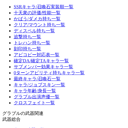
SSRキャラ/召喚石実装順一覧
十天衆の評価/性能一覧
かばう/ダメカ持ち一覧
クリア/マウント持ち一覧
ディスペル持ち一覧
追撃持ち一覧
トレハン持ち一覧
刻印持ち一覧
アビコピー対応表一覧
確定DA/確定TAキャラ一覧
サブメンバー効果キャラ一覧
0ターンアビリティ持ちキャラ一覧
最終キャラ/召喚石一覧
キャラ/ジョブスキン一覧
キャラ年齢/身長一覧
グラブル出演声優一覧
クロスフェイト一覧
グラブルの武器関連
武器総合