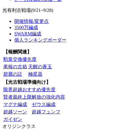
光有利古戦場(9/21~9/28)
開催情報/変更点
3500万編成
SWARM編成
個人ランキングボーダー
【報酬関連】
勲章交換優先度
果報の古箱
天醒の蒼玉
碧麗の証
極星器
【光古戦場準備向け】
限界超越おすすめ優先度
賢者最終上限解放の強化内容
マグナ編成
ゼウス編成
超越ソーン
超越フュンフ
ガイゼン
オリジンクラス