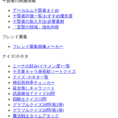
十賢者の関連情報
アーカルム十賢者まとめ
十賢者評価一覧/おすすめ優先度
十賢者の加入方法/必要素材
「至賢の領域」強化内容
フレンド募集
フレンド募集画像メーカー
クイズ/小ネタ
ニーナの好み(イケメン度)一覧
十天衆キャラ身長順ソートクイズ
クイズ･小ネタ一覧
神石所持率チェッカー
巫女推しキャラソート
武器種当てクイズ10問
四騎士クイズ15問
グラブルクイズ20問(第2弾)
グラブルクイズ20問(第1弾)
魔法戦士タイムアタック