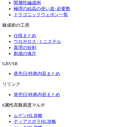
闇属性編成例
極理の結晶の使い道･必要数
ドラゴニックウェポン一覧
錬成術の工房
仕様まとめ
ウロボロス･ミニステル
真理の短剣
創成の魂片
GBVSR
発売日/特典内容まとめ
リリンク
発売日/特典内容まとめ
6属性高難易度マルチ
ムゲンHL攻略
ディアスポラHL攻略