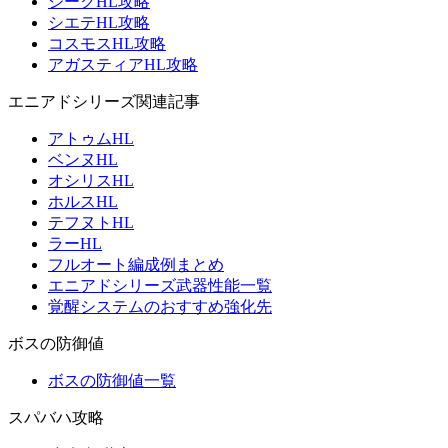
ジークHL攻略
シエテHL攻略
コスモスHL攻略
アガスティアHL攻略
エニアドシリーズ関連記事
アトゥムHL
ベンヌHL
オシリスHL
ホルスHL
テフヌトHL
ラーHL
フルオート編成例まとめ
エニアドシリーズ武器性能一覧
覚醒システムのおすすめ強化先
ボスの防御値
ボスの防御値一覧
スパバハ攻略