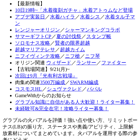
【最新情報】
10日19時~「水着復刻ガチャ」水着アトゥムなど登場
アプデ実装日
／
水着ハイラ
／
水着シス
／
水着タル子マ
ン
レンジャーオリジン
／
シャーマンキングコラボ
サマーギフトCP
／
夏の討伐祭
／
スタンプ帳
ソロモナス攻略
／
賢者の限界超越
超越マリアテレサ
／
超越カイム
ニフイヴィンテ攻略
／
ニフ槍
／
ニフ琴
オリジン関連
ウィザード
／
ランサー
／
ファイター
【古戦場関連】9/21(月)~
次回は9月『光有利古戦場』
肉集め関連
3500万編成
／
SWARM編成
コスモスHL
／
シュヴァクレド
／
パパル
GameWithからのお知らせ
グラブル知識に自信がある人大歓迎！ライター募集！
未経験可&完全在宅！攻略ライター募集！
グラブルの火バアルを評価！強い点や使い方、リミットボー
ナス(LB)の振り方、ステータスや奥義/アビリティ、上限解
放素材についてまとめています。火バアルを運用する際の参
考にどうぞ。