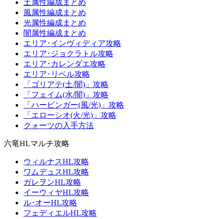
土属性編成まとめ
風属性編成まとめ
光属性編成まとめ
闇属性編成まとめ
エリア･インヴィディア攻略
エリア･ジョクラトル攻略
エリア･カレンダエ攻略
エリア･リベル攻略
「ゴリアテ(土/闇)」攻略
「フェイム(水/闇)」攻略
「ハービンガー(風/光)」攻略
「エローシオ(火/光)」攻略
クォーツの入手方法
六竜HLマルチ攻略
ウィルナスHL攻略
ワムデュスHL攻略
ガレヲンHL攻略
イーウィヤHL攻略
ル･オーHL攻略
フェディエルHL攻略