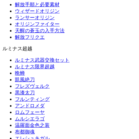
解放手順と必要素材
ウィザードオリジン
ランサーオリジン
オリジンファイター
天醒の蒼玉の入手方法
解放フリクエ
ルミナス超越
ルミナス武器交換セット
ルミナス限界超越
晩蝉
凱風絶刀
フレズヴェルク
黒漆太刀
フルンティング
アンドロメダ
ロムフェーヤ
ムルシエラゴ
温羅面金色之装
布都御魂
エレシュキガル