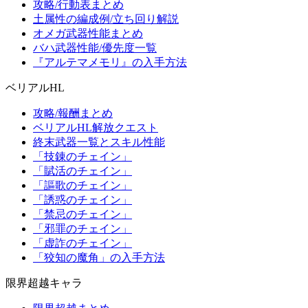
攻略/行動表まとめ
土属性の編成例/立ち回り解説
オメガ武器性能まとめ
バハ武器性能/優先度一覧
『アルテマメモリ』の入手方法
ベリアルHL
攻略/報酬まとめ
ベリアルHL解放クエスト
終末武器一覧とスキル性能
「技錬のチェイン」
「賦活のチェイン」
「謳歌のチェイン」
「誘惑のチェイン」
「禁忌のチェイン」
「邪罪のチェイン」
「虚詐のチェイン」
「狡知の魔角」の入手方法
限界超越キャラ