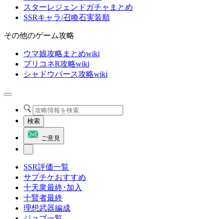
スターレジェンドガチャまとめ
SSRキャラ/召喚石実装順
その他のゲーム攻略
ウマ娘攻略まとめwiki
プリコネR攻略wiki
シャドウバース攻略wiki
検索
ご意見
SSR評価一覧
サプチケおすすめ
十天衆最終･加入
十賢者最終
理想武器編成
ジョブ一覧