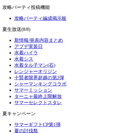
攻略パーティ投稿機能
攻略パーティ編成掲示板
夏生放送(8/8)
新情報/発表内容まとめ
アプデ実装日
水着ハイラ
水着シス
水着タル子マン(石)
レンジャーオリジン
十賢者限界超越の第2弾
シャーマンキングコラボ
サマーミッション
ターニャ最終上限解放
サマーセレクトスタレ
夏キャンペーン
サマーギフトCP第1弾
夏の討伐祭