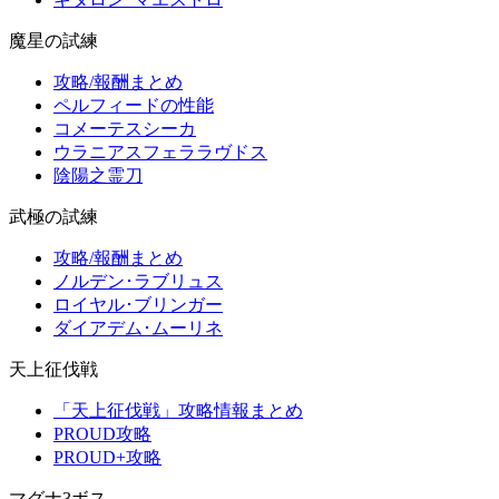
魔星の試練
攻略/報酬まとめ
ペルフィードの性能
コメーテスシーカ
ウラニアスフェララヴドス
陰陽之霊刀
武極の試練
攻略/報酬まとめ
ノルデン･ラブリュス
ロイヤル･ブリンガー
ダイアデム･ムーリネ
天上征伐戦
「天上征伐戦」攻略情報まとめ
PROUD攻略
PROUD+攻略
マグナ3ボス