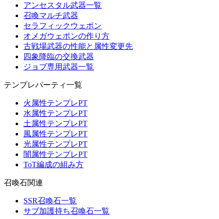
アンセスタル武器一覧
召喚マルチ武器
セラフィックウェポン
オメガウェポンの作り方
古戦場武器の性能と属性変更先
四象降臨の交換武器
ジョブ専用武器一覧
テンプレパーティ一覧
火属性テンプレPT
水属性テンプレPT
土属性テンプレPT
風属性テンプレPT
光属性テンプレPT
闇属性テンプレPT
ToT編成の組み方
召喚石関連
SSR召喚石一覧
サブ加護持ち召喚石一覧