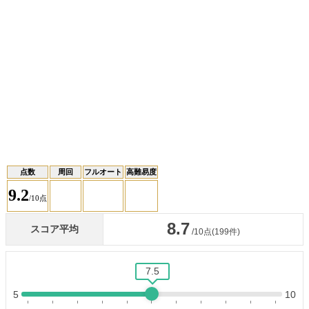
点数
周回
フルオート
高難易度
9.2
/10点