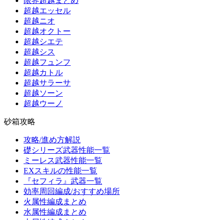
限界超越まとめ
超越エッセル
超越ニオ
超越オクトー
超越シエテ
超越シス
超越フュンフ
超越カトル
超越サラーサ
超越ソーン
超越ウーノ
砂箱攻略
攻略/進め方解説
礎シリーズ武器性能一覧
ミーレス武器性能一覧
EXスキルの性能一覧
『セフィラ』武器一覧
効率周回編成/おすすめ場所
火属性編成まとめ
水属性編成まとめ