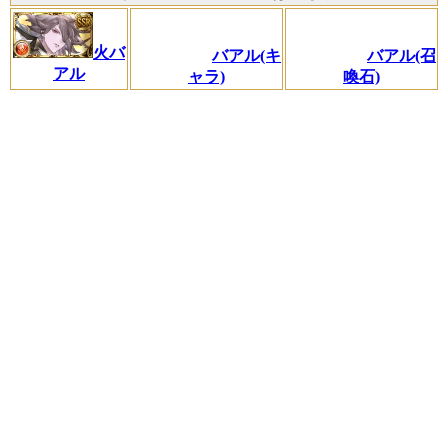
火バ
バアル(キ
バアル(召
アル
ャラ)
喚石)