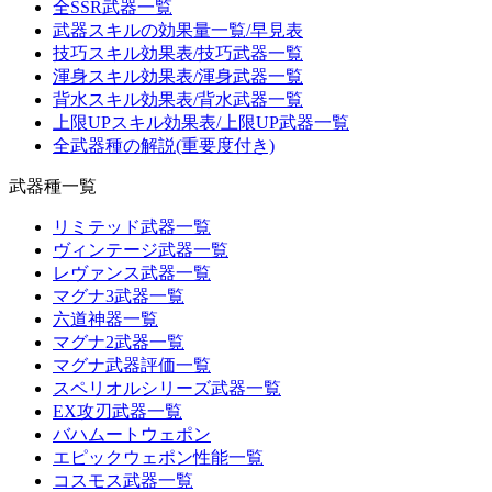
全SSR武器一覧
武器スキルの効果量一覧/早見表
技巧スキル効果表/技巧武器一覧
渾身スキル効果表/渾身武器一覧
背水スキル効果表/背水武器一覧
上限UPスキル効果表/上限UP武器一覧
全武器種の解説(重要度付き)
武器種一覧
リミテッド武器一覧
ヴィンテージ武器一覧
レヴァンス武器一覧
マグナ3武器一覧
六道神器一覧
マグナ2武器一覧
マグナ武器評価一覧
スペリオルシリーズ武器一覧
EX攻刃武器一覧
バハムートウェポン
エピックウェポン性能一覧
コスモス武器一覧