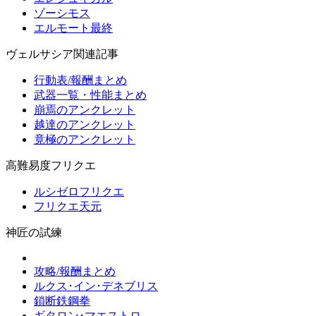
ゾーシモス
エルモート最終
ヴェルサシア関連記事
行動表/報酬まとめ
武器一覧・性能まとめ
崩焉のアンクレット
越達のアンクレット
竟極のアンクレット
高難易度フリクエ
ルシゼロフリクエ
フリクエ天元
神匠の試練
攻略/報酬まとめ
ルクス･イン･デネブリス
鎖断鉄鋼拳
ギタロン･マエストロ