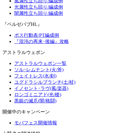
風属性立ち回り/編成例
光属性立ち回り/編成例
闇属性立ち回り/編成例
『ベルゼバブHL』
ボス行動表/PT編成例
『混沌の再来･後編』攻略
アストラルウェポン
アストラルウェポン一覧
ソル･レムナント(火/斧)
フェイトレス(水/剣)
ユグドラシルブランチ(土/杖)
イノセント･ラヴ(風/楽器)
ロンゴミニアド(光/槍)
黒銀の滅爪(闇/格闘)
開催中のキャンペーン
モバフェス開催情報