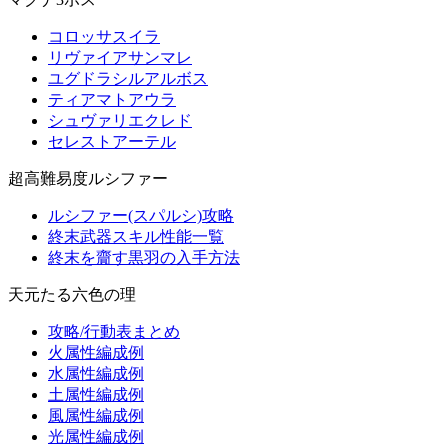
コロッサスイラ
リヴァイアサンマレ
ユグドラシルアルボス
ティアマトアウラ
シュヴァリエクレド
セレストアーテル
超高難易度ルシファー
ルシファー(スパルシ)攻略
終末武器スキル性能一覧
終末を齎す黒羽の入手方法
天元たる六色の理
攻略/行動表まとめ
火属性編成例
水属性編成例
土属性編成例
風属性編成例
光属性編成例