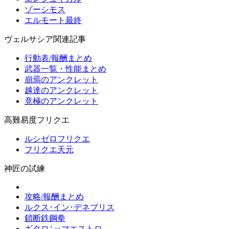
ゾーシモス
エルモート最終
ヴェルサシア関連記事
行動表/報酬まとめ
武器一覧・性能まとめ
崩焉のアンクレット
越達のアンクレット
竟極のアンクレット
高難易度フリクエ
ルシゼロフリクエ
フリクエ天元
神匠の試練
攻略/報酬まとめ
ルクス･イン･デネブリス
鎖断鉄鋼拳
ギタロン･マエストロ