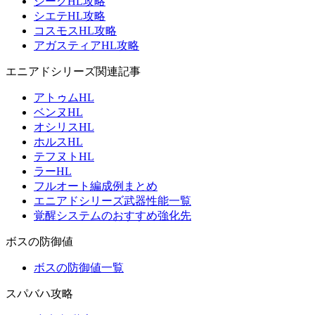
ジークHL攻略
シエテHL攻略
コスモスHL攻略
アガスティアHL攻略
エニアドシリーズ関連記事
アトゥムHL
ベンヌHL
オシリスHL
ホルスHL
テフヌトHL
ラーHL
フルオート編成例まとめ
エニアドシリーズ武器性能一覧
覚醒システムのおすすめ強化先
ボスの防御値
ボスの防御値一覧
スパバハ攻略