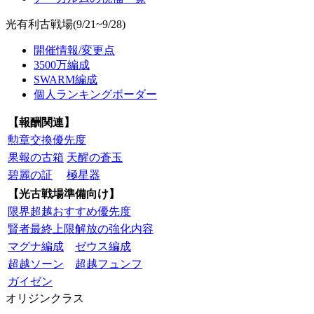
光有利古戦場(9/21~9/28)
開催情報/変更点
3500万編成
SWARM編成
個人ランキングボーダー
【報酬関連】
勲章交換優先度
果報の古箱
天醒の蒼玉
碧麗の証
極星器
【光古戦場準備向け】
限界超越おすすめ優先度
賢者最終上限解放の強化内容
マグナ編成
ゼウス編成
超越ソーン
超越フュンフ
ガイゼン
オリジンクラス