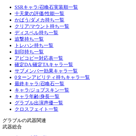
SSRキャラ/召喚石実装順一覧
十天衆の評価/性能一覧
かばう/ダメカ持ち一覧
クリア/マウント持ち一覧
ディスペル持ち一覧
追撃持ち一覧
トレハン持ち一覧
刻印持ち一覧
アビコピー対応表一覧
確定DA/確定TAキャラ一覧
サブメンバー効果キャラ一覧
0ターンアビリティ持ちキャラ一覧
最終キャラ/召喚石一覧
キャラ/ジョブスキン一覧
キャラ年齢/身長一覧
グラブル出演声優一覧
クロスフェイト一覧
グラブルの武器関連
武器総合