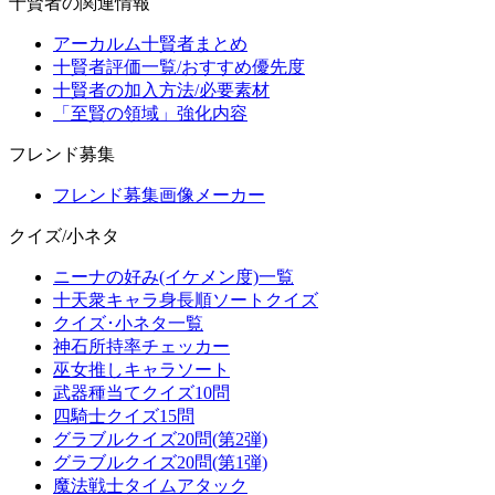
十賢者の関連情報
アーカルム十賢者まとめ
十賢者評価一覧/おすすめ優先度
十賢者の加入方法/必要素材
「至賢の領域」強化内容
フレンド募集
フレンド募集画像メーカー
クイズ/小ネタ
ニーナの好み(イケメン度)一覧
十天衆キャラ身長順ソートクイズ
クイズ･小ネタ一覧
神石所持率チェッカー
巫女推しキャラソート
武器種当てクイズ10問
四騎士クイズ15問
グラブルクイズ20問(第2弾)
グラブルクイズ20問(第1弾)
魔法戦士タイムアタック