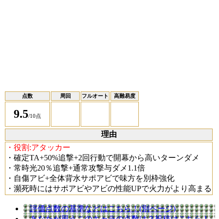
点数
周回
フルオート
高難易度
9.5
/10点
理由
・役割:アタッカー
・確定TA+50%追撃+2回行動で開幕から高いターンダメ
・常時光20％追撃+通常攻撃与ダメ1.1倍
・自傷アビ+全体背水サポアビで味方を別枠強化
・瀕死時にはサポアビやアビの性能UPで火力がより高まる
評価点数の基準などはこちら！(別ページ)
あなたが思うこのキャラの点数は？投稿はこちら！