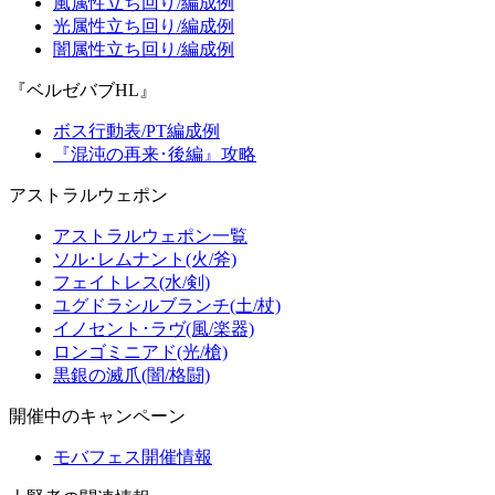
風属性立ち回り/編成例
光属性立ち回り/編成例
闇属性立ち回り/編成例
『ベルゼバブHL』
ボス行動表/PT編成例
『混沌の再来･後編』攻略
アストラルウェポン
アストラルウェポン一覧
ソル･レムナント(火/斧)
フェイトレス(水/剣)
ユグドラシルブランチ(土/杖)
イノセント･ラヴ(風/楽器)
ロンゴミニアド(光/槍)
黒銀の滅爪(闇/格闘)
開催中のキャンペーン
モバフェス開催情報