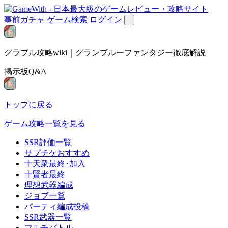
事前ガチャ
ゲーム検索
ログイン
グラブル攻略wiki｜グランブルーファンタジー徹底解説
掲示板Q&A
トップに戻る
ゲーム攻略一覧を見る
SSR評価一覧
サプチケおすすめ
十天衆最終･加入
十賢者最終
理想武器編成
ジョブ一覧
パーティ編成投稿
SSR武器一覧
マルチバトル