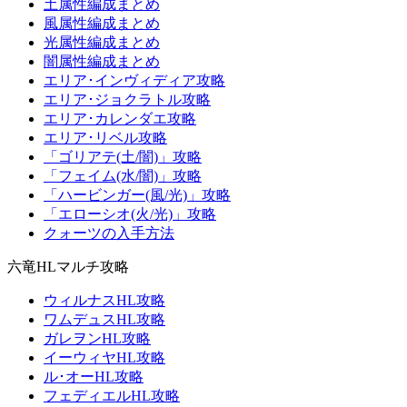
土属性編成まとめ
風属性編成まとめ
光属性編成まとめ
闇属性編成まとめ
エリア･インヴィディア攻略
エリア･ジョクラトル攻略
エリア･カレンダエ攻略
エリア･リベル攻略
「ゴリアテ(土/闇)」攻略
「フェイム(水/闇)」攻略
「ハービンガー(風/光)」攻略
「エローシオ(火/光)」攻略
クォーツの入手方法
六竜HLマルチ攻略
ウィルナスHL攻略
ワムデュスHL攻略
ガレヲンHL攻略
イーウィヤHL攻略
ル･オーHL攻略
フェディエルHL攻略