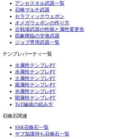
アンセスタル武器一覧
召喚マルチ武器
セラフィックウェポン
オメガウェポンの作り方
古戦場武器の性能と属性変更先
四象降臨の交換武器
ジョブ専用武器一覧
テンプレパーティ一覧
火属性テンプレPT
水属性テンプレPT
土属性テンプレPT
風属性テンプレPT
光属性テンプレPT
闇属性テンプレPT
ToT編成の組み方
召喚石関連
SSR召喚石一覧
サブ加護持ち召喚石一覧