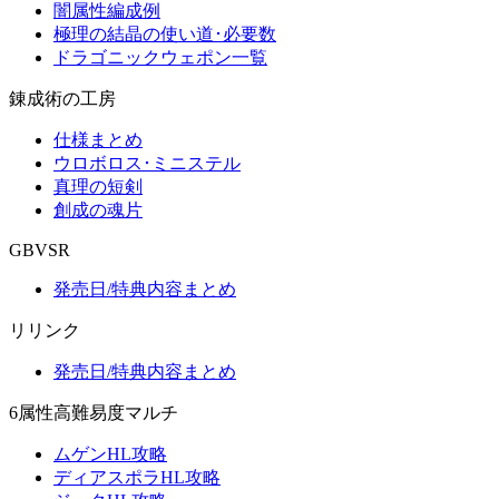
闇属性編成例
極理の結晶の使い道･必要数
ドラゴニックウェポン一覧
錬成術の工房
仕様まとめ
ウロボロス･ミニステル
真理の短剣
創成の魂片
GBVSR
発売日/特典内容まとめ
リリンク
発売日/特典内容まとめ
6属性高難易度マルチ
ムゲンHL攻略
ディアスポラHL攻略