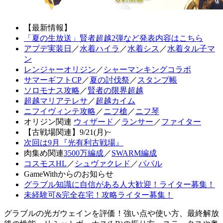
【最新情報】
「夏の生放送」賢者超越2弾など発表内容はこちら
アプデ実装日
／
水着ハイラ
／
水着シス
／
水着タル子マ
ン
レンジャーオリジン
／
シャーマンキングコラボ
サマーギフトCP
／
夏の討伐祭
／
スタンプ帳
ソロモナス攻略
／
賢者の限界超越
超越マリアテレサ
／
超越カイム
ニフイヴィンテ攻略
／
ニフ槍
／
ニフ琴
オリジン関連
ウィザード
／
ランサー
／
ファイター
【古戦場関連】9/21(月)~
次回は9月『光有利古戦場』
肉集め関連
3500万編成
／
SWARM編成
コスモスHL
／
シュヴァクレド
／
パパル
GameWithからのお知らせ
グラブル知識に自信がある人大歓迎！ライター募集！
未経験可&完全在宅！攻略ライター募集！
グラブルの光ガウェインを評価！強い点や使い方、最終解放