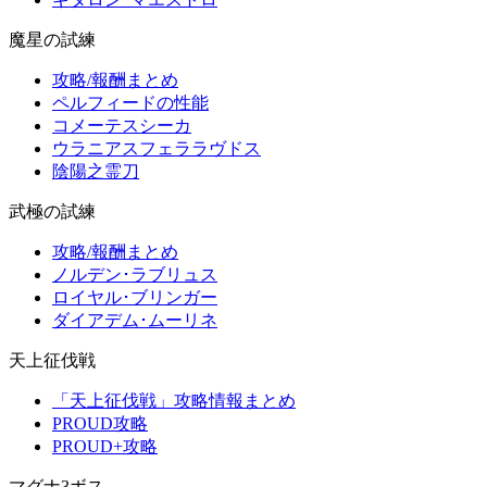
魔星の試練
攻略/報酬まとめ
ペルフィードの性能
コメーテスシーカ
ウラニアスフェララヴドス
陰陽之霊刀
武極の試練
攻略/報酬まとめ
ノルデン･ラブリュス
ロイヤル･ブリンガー
ダイアデム･ムーリネ
天上征伐戦
「天上征伐戦」攻略情報まとめ
PROUD攻略
PROUD+攻略
マグナ3ボス