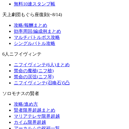
無料10連スタンプ帳
天上劇団もぐら座復刻(~8/14)
攻略/報酬まとめ
効率周回/編成例まとめ
マルチバトルボス攻略
シングルバトル攻略
6人ニフイヴィンテ
ニフイヴィンテ(6人)まとめ
禁命の魔槍(ニフ槍)
禁命の溟弦(ニフ琴)
ニフイヴィンテ(召喚石)5凸
ソロモナスの賢者
攻略/進め方
賢者限界超越まとめ
マリアテレサ限界超越
カイム限界超越
アーカルムの祝福一覧