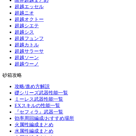
限界超越まとめ
超越エッセル
超越ニオ
超越オクトー
超越シエテ
超越シス
超越フュンフ
超越カトル
超越サラーサ
超越ソーン
超越ウーノ
砂箱攻略
攻略/進め方解説
礎シリーズ武器性能一覧
ミーレス武器性能一覧
EXスキルの性能一覧
『セフィラ』武器一覧
効率周回編成/おすすめ場所
火属性編成まとめ
水属性編成まとめ