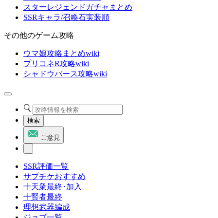
スターレジェンドガチャまとめ
SSRキャラ/召喚石実装順
その他のゲーム攻略
ウマ娘攻略まとめwiki
プリコネR攻略wiki
シャドウバース攻略wiki
検索
ご意見
SSR評価一覧
サプチケおすすめ
十天衆最終･加入
十賢者最終
理想武器編成
ジョブ一覧