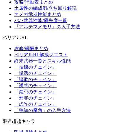
攻略/行動表まとめ
土属性の編成例/立ち回り解説
オメガ武器性能まとめ
バハ武器性能/優先度一覧
『アルテマメモリ』の入手方法
ベリアルHL
攻略/報酬まとめ
ベリアルHL解放クエスト
終末武器一覧とスキル性能
「技錬のチェイン」
「賦活のチェイン」
「謳歌のチェイン」
「誘惑のチェイン」
「禁忌のチェイン」
「邪罪のチェイン」
「虚詐のチェイン」
「狡知の魔角」の入手方法
限界超越キャラ