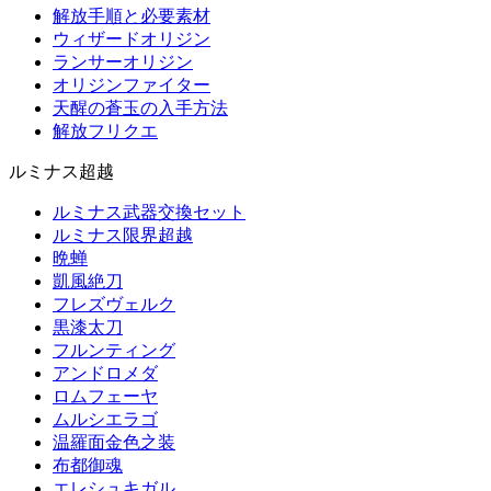
解放手順と必要素材
ウィザードオリジン
ランサーオリジン
オリジンファイター
天醒の蒼玉の入手方法
解放フリクエ
ルミナス超越
ルミナス武器交換セット
ルミナス限界超越
晩蝉
凱風絶刀
フレズヴェルク
黒漆太刀
フルンティング
アンドロメダ
ロムフェーヤ
ムルシエラゴ
温羅面金色之装
布都御魂
エレシュキガル