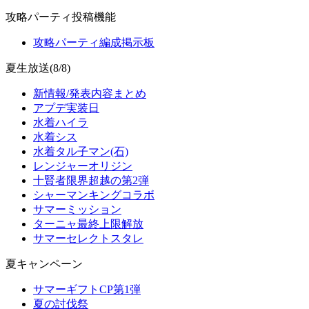
攻略パーティ投稿機能
攻略パーティ編成掲示板
夏生放送(8/8)
新情報/発表内容まとめ
アプデ実装日
水着ハイラ
水着シス
水着タル子マン(石)
レンジャーオリジン
十賢者限界超越の第2弾
シャーマンキングコラボ
サマーミッション
ターニャ最終上限解放
サマーセレクトスタレ
夏キャンペーン
サマーギフトCP第1弾
夏の討伐祭