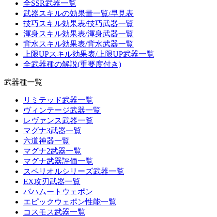
全SSR武器一覧
武器スキルの効果量一覧/早見表
技巧スキル効果表/技巧武器一覧
渾身スキル効果表/渾身武器一覧
背水スキル効果表/背水武器一覧
上限UPスキル効果表/上限UP武器一覧
全武器種の解説(重要度付き)
武器種一覧
リミテッド武器一覧
ヴィンテージ武器一覧
レヴァンス武器一覧
マグナ3武器一覧
六道神器一覧
マグナ2武器一覧
マグナ武器評価一覧
スペリオルシリーズ武器一覧
EX攻刃武器一覧
バハムートウェポン
エピックウェポン性能一覧
コスモス武器一覧