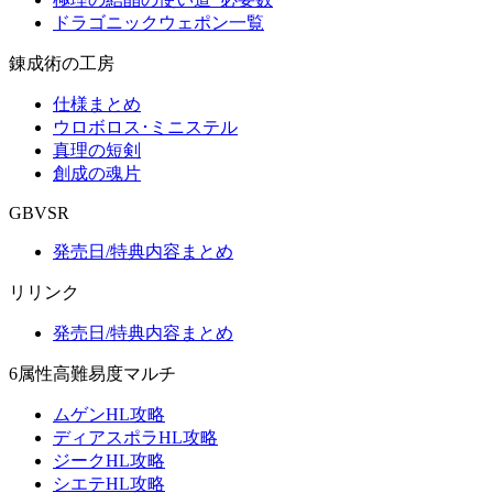
ドラゴニックウェポン一覧
錬成術の工房
仕様まとめ
ウロボロス･ミニステル
真理の短剣
創成の魂片
GBVSR
発売日/特典内容まとめ
リリンク
発売日/特典内容まとめ
6属性高難易度マルチ
ムゲンHL攻略
ディアスポラHL攻略
ジークHL攻略
シエテHL攻略