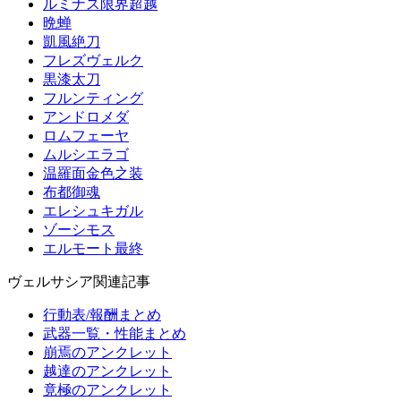
ルミナス限界超越
晩蝉
凱風絶刀
フレズヴェルク
黒漆太刀
フルンティング
アンドロメダ
ロムフェーヤ
ムルシエラゴ
温羅面金色之装
布都御魂
エレシュキガル
ゾーシモス
エルモート最終
ヴェルサシア関連記事
行動表/報酬まとめ
武器一覧・性能まとめ
崩焉のアンクレット
越達のアンクレット
竟極のアンクレット