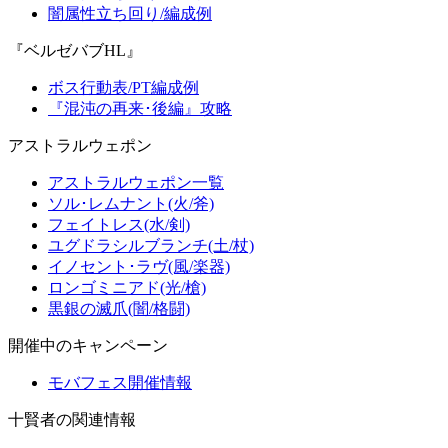
闇属性立ち回り/編成例
『ベルゼバブHL』
ボス行動表/PT編成例
『混沌の再来･後編』攻略
アストラルウェポン
アストラルウェポン一覧
ソル･レムナント(火/斧)
フェイトレス(水/剣)
ユグドラシルブランチ(土/杖)
イノセント･ラヴ(風/楽器)
ロンゴミニアド(光/槍)
黒銀の滅爪(闇/格闘)
開催中のキャンペーン
モバフェス開催情報
十賢者の関連情報