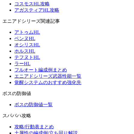
コスモスHL攻略
アガスティアHL攻略
エニアドシリーズ関連記事
アトゥムHL
ベンヌHL
オシリスHL
ホルスHL
テフヌトHL
ラーHL
フルオート編成例まとめ
エニアドシリーズ武器性能一覧
覚醒システムのおすすめ強化先
ボスの防御値
ボスの防御値一覧
スパバハ攻略
攻略/行動表まとめ
土属性の編成例/立ち回り解説