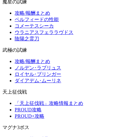
魔星の試練
攻略/報酬まとめ
ペルフィードの性能
コメーテスシーカ
ウラニアスフェララヴドス
陰陽之霊刀
武極の試練
攻略/報酬まとめ
ノルデン･ラブリュス
ロイヤル･ブリンガー
ダイアデム･ムーリネ
天上征伐戦
「天上征伐戦」攻略情報まとめ
PROUD攻略
PROUD+攻略
マグナ3ボス