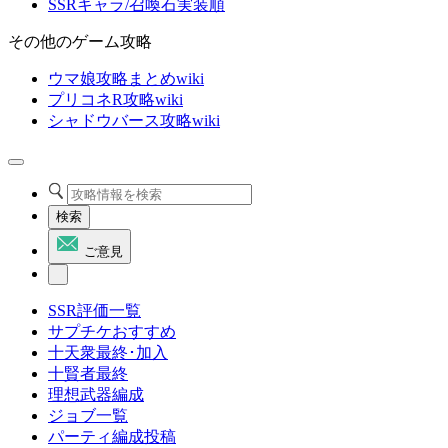
SSRキャラ/召喚石実装順
その他のゲーム攻略
ウマ娘攻略まとめwiki
プリコネR攻略wiki
シャドウバース攻略wiki
検索
ご意見
SSR評価一覧
サプチケおすすめ
十天衆最終･加入
十賢者最終
理想武器編成
ジョブ一覧
パーティ編成投稿