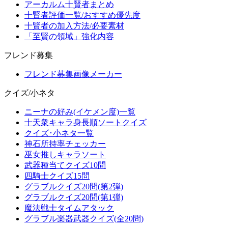
アーカルム十賢者まとめ
十賢者評価一覧/おすすめ優先度
十賢者の加入方法/必要素材
「至賢の領域」強化内容
フレンド募集
フレンド募集画像メーカー
クイズ/小ネタ
ニーナの好み(イケメン度)一覧
十天衆キャラ身長順ソートクイズ
クイズ･小ネタ一覧
神石所持率チェッカー
巫女推しキャラソート
武器種当てクイズ10問
四騎士クイズ15問
グラブルクイズ20問(第2弾)
グラブルクイズ20問(第1弾)
魔法戦士タイムアタック
グラブル楽器武器クイズ(全20問)