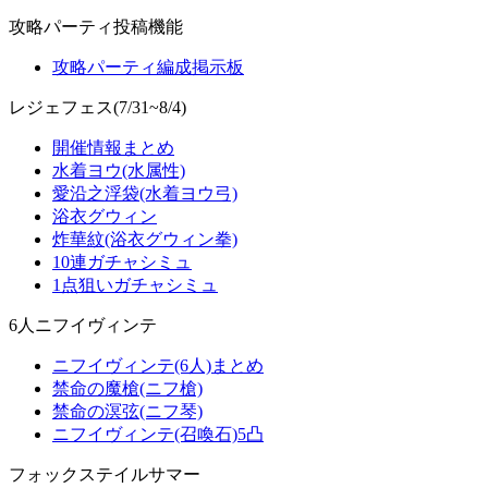
攻略パーティ投稿機能
攻略パーティ編成掲示板
レジェフェス(7/31~8/4)
開催情報まとめ
水着ヨウ(水属性)
愛沿之浮袋(水着ヨウ弓)
浴衣グウィン
炸華紋(浴衣グウィン拳)
10連ガチャシミュ
1点狙いガチャシミュ
6人ニフイヴィンテ
ニフイヴィンテ(6人)まとめ
禁命の魔槍(ニフ槍)
禁命の溟弦(ニフ琴)
ニフイヴィンテ(召喚石)5凸
フォックステイルサマー