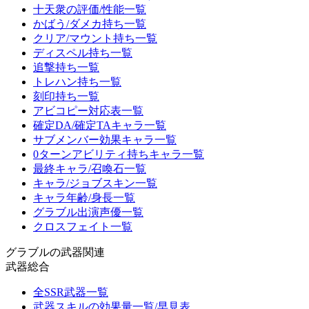
十天衆の評価/性能一覧
かばう/ダメカ持ち一覧
クリア/マウント持ち一覧
ディスペル持ち一覧
追撃持ち一覧
トレハン持ち一覧
刻印持ち一覧
アビコピー対応表一覧
確定DA/確定TAキャラ一覧
サブメンバー効果キャラ一覧
0ターンアビリティ持ちキャラ一覧
最終キャラ/召喚石一覧
キャラ/ジョブスキン一覧
キャラ年齢/身長一覧
グラブル出演声優一覧
クロスフェイト一覧
グラブルの武器関連
武器総合
全SSR武器一覧
武器スキルの効果量一覧/早見表