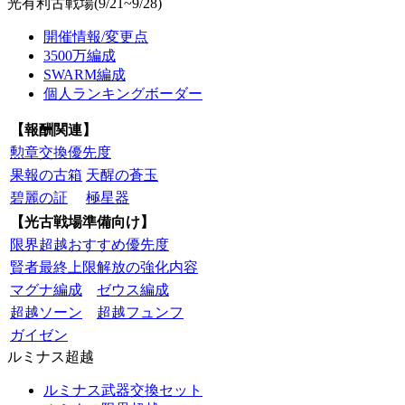
光有利古戦場(9/21~9/28)
開催情報/変更点
3500万編成
SWARM編成
個人ランキングボーダー
【報酬関連】
勲章交換優先度
果報の古箱
天醒の蒼玉
碧麗の証
極星器
【光古戦場準備向け】
限界超越おすすめ優先度
賢者最終上限解放の強化内容
マグナ編成
ゼウス編成
超越ソーン
超越フュンフ
ガイゼン
ルミナス超越
ルミナス武器交換セット