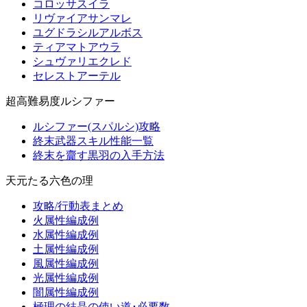
コロッサスイラ
リヴァイアサンマレ
ユグドラシルアルボス
ティアマトアウラ
シュヴァリエクレド
セレストアーテル
超高難易度ルシファー
ルシファー(スパルシ)攻略
終末武器スキル性能一覧
終末を齎す黒羽の入手方法
天元たる六色の理
攻略/行動表まとめ
火属性編成例
水属性編成例
土属性編成例
風属性編成例
光属性編成例
闇属性編成例
極理の結晶の使い道･必要数