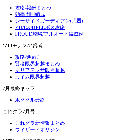
攻略/報酬まとめ
効率周回編成
シーサイドガーディアン(武器)
VH/EX/HELLボス攻略
PROUD攻略/フルオート編成例
ソロモナスの賢者
攻略/進め方
賢者限界超越まとめ
マリアテレサ限界超越
カイム限界超越
7月最終キャラ
水ククル最終
これグラ7月号
これグラ新情報まとめ
ウィザードオリジン