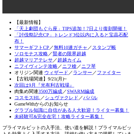
【最新情報】
「天上劇団もぐら座」TIPS追加！7日より復刻開催！
「討伐祭記念CP」トレンド3位以内に入ると宝晶石配
布！
サマーギフトCP
／
無料10連ガチャ
／
スタンプ帳
ソロモナス攻略
／
賢者の限界超越
超越マリアテレサ
／
超越カイム
ニフイヴィンテ攻略
／
ニフ槍
／
ニフ琴
オリジン関連
ウィザード
／
ランサー
／
ファイター
【古戦場関連】9/21(月)~
次回は9月『光有利古戦場』
肉集め関連
3500万編成
／
SWARM編成
コスモスHL
／
シュヴァクレド
／
パパル
GameWithからのお知らせ
グラブル知識に自信がある人大歓迎！ライター募集！
未経験可&完全在宅！攻略ライター募集！
プライマルビットの入手法、使い道を解説！プライマルビッ
トを効率よく入手する方法、詳細な使い方まで掲載していま