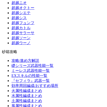
超越ニオ
超越オクトー
超越シエテ
超越シス
超越フュンフ
超越カトル
超越サラーサ
超越ソーン
超越ウーノ
砂箱攻略
攻略/進め方解説
礎シリーズ武器性能一覧
ミーレス武器性能一覧
EXスキルの性能一覧
『セフィラ』武器一覧
効率周回編成/おすすめ場所
火属性編成まとめ
水属性編成まとめ
土属性編成まとめ
風属性編成まとめ