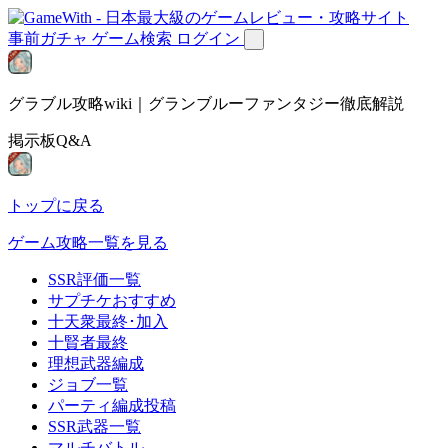
事前ガチャ
ゲーム検索
ログイン
グラブル攻略wiki｜グランブルーファンタジー徹底解説
掲示板Q&A
トップに戻る
ゲーム攻略一覧を見る
SSR評価一覧
サプチケおすすめ
十天衆最終･加入
十賢者最終
理想武器編成
ジョブ一覧
パーティ編成投稿
SSR武器一覧
マルチバトル