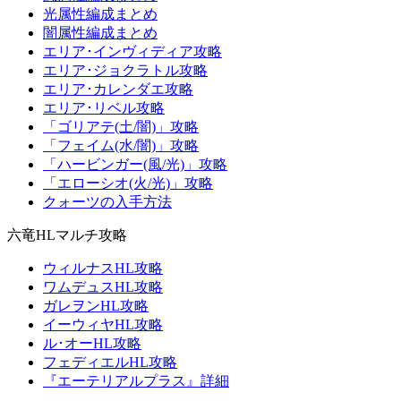
光属性編成まとめ
闇属性編成まとめ
エリア･インヴィディア攻略
エリア･ジョクラトル攻略
エリア･カレンダエ攻略
エリア･リベル攻略
「ゴリアテ(土/闇)」攻略
「フェイム(水/闇)」攻略
「ハービンガー(風/光)」攻略
「エローシオ(火/光)」攻略
クォーツの入手方法
六竜HLマルチ攻略
ウィルナスHL攻略
ワムデュスHL攻略
ガレヲンHL攻略
イーウィヤHL攻略
ル･オーHL攻略
フェディエルHL攻略
『エーテリアルプラス』詳細