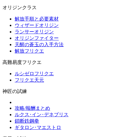
オリジンクラス
解放手順と必要素材
ウィザードオリジン
ランサーオリジン
オリジンファイター
天醒の蒼玉の入手方法
解放フリクエ
高難易度フリクエ
ルシゼロフリクエ
フリクエ天元
神匠の試練
攻略/報酬まとめ
ルクス･イン･デネブリス
鎖断鉄鋼拳
ギタロン･マエストロ