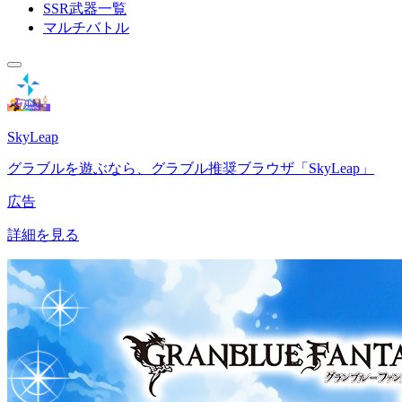
SSR武器一覧
マルチバトル
SkyLeap
グラブルを遊ぶなら、グラブル推奨ブラウザ「SkyLeap」
広告
詳細を見る