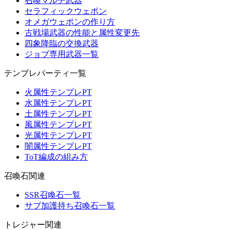
召喚マルチ武器
セラフィックウェポン
オメガウェポンの作り方
古戦場武器の性能と属性変更先
四象降臨の交換武器
ジョブ専用武器一覧
テンプレパーティ一覧
火属性テンプレPT
水属性テンプレPT
土属性テンプレPT
風属性テンプレPT
光属性テンプレPT
闇属性テンプレPT
ToT編成の組み方
召喚石関連
SSR召喚石一覧
サブ加護持ち召喚石一覧
トレジャー関連