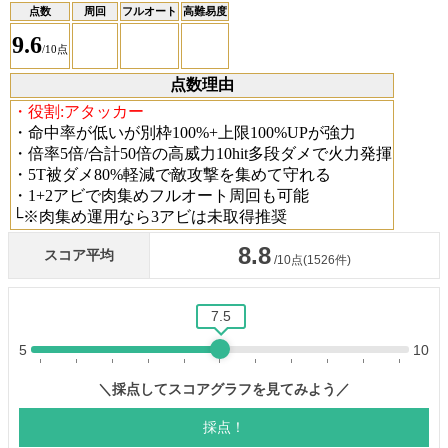
点数
周回
フルオート
高難易度
9.6
/10点
点数理由
・役割:アタッカー
・命中率が低いが別枠100%+上限100%UPが強力
・倍率5倍/合計50倍の高威力10hit多段ダメで火力発揮
・5T被ダメ80%軽減で敵攻撃を集めて守れる
・1+2アビで肉集めフルオート周回も可能
└※肉集め運用なら3アビは未取得推奨