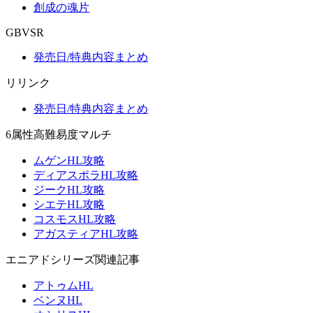
創成の魂片
GBVSR
発売日/特典内容まとめ
リリンク
発売日/特典内容まとめ
6属性高難易度マルチ
ムゲンHL攻略
ディアスポラHL攻略
ジークHL攻略
シエテHL攻略
コスモスHL攻略
アガスティアHL攻略
エニアドシリーズ関連記事
アトゥムHL
ベンヌHL