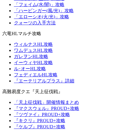
「フェイム(水/闇)」攻略
「ハービンガー(風/光)」攻略
「エローシオ(火/光)」攻略
クォーツの入手方法
六竜HLマルチ攻略
ウィルナスHL攻略
ワムデュスHL攻略
ガレヲンHL攻略
イーウィヤHL攻略
ル･オーHL攻略
フェディエルHL攻略
『エーテリアルプラス』詳細
高難易度クエ『天上征伐戦』
「天上征伐戦」開催情報まとめ
『マクスウェル』PROUD+攻略
『ツヴァイ』PROUD+攻略
『キクリ』PROUD+攻略
『ケルブ』PROUD+攻略