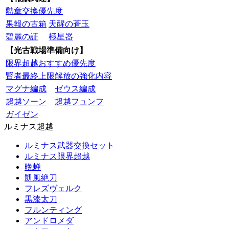
勲章交換優先度
果報の古箱
天醒の蒼玉
碧麗の証
極星器
【光古戦場準備向け】
限界超越おすすめ優先度
賢者最終上限解放の強化内容
マグナ編成
ゼウス編成
超越ソーン
超越フュンフ
ガイゼン
ルミナス超越
ルミナス武器交換セット
ルミナス限界超越
晩蝉
凱風絶刀
フレズヴェルク
黒漆太刀
フルンティング
アンドロメダ