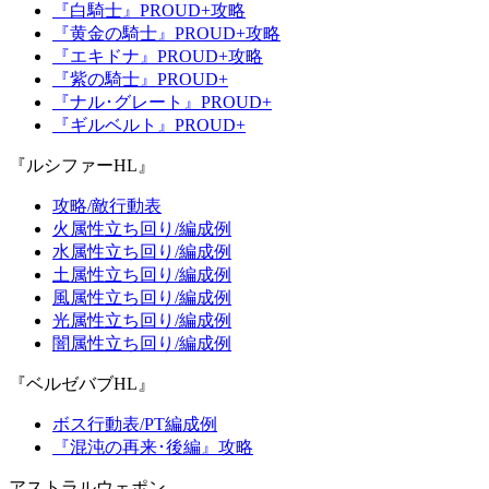
『白騎士』PROUD+攻略
『黄金の騎士』PROUD+攻略
『エキドナ』PROUD+攻略
『紫の騎士』PROUD+
『ナル･グレート』PROUD+
『ギルベルト』PROUD+
『ルシファーHL』
攻略/敵行動表
火属性立ち回り/編成例
水属性立ち回り/編成例
土属性立ち回り/編成例
風属性立ち回り/編成例
光属性立ち回り/編成例
闇属性立ち回り/編成例
『ベルゼバブHL』
ボス行動表/PT編成例
『混沌の再来･後編』攻略
アストラルウェポン