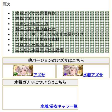
目次
水着アズサの評価点数
奥義/アビリティ
詳細な評価/使い方
相性の良い組み合わせ
リミットボーナスのおすすめ振り分け
入手方法と上限解放素材
プロフィール/小ネタ
あなたの水着アズサの評価
他バージョンのアズサはこちら
アズサ
水着アズサ
水着ガチャについてはこちら
水着/浴衣キャラ一覧