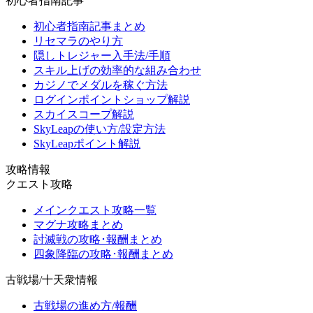
初心者指南記事
初心者指南記事まとめ
リセマラのやり方
隠しトレジャー入手法/手順
スキル上げの効率的な組み合わせ
カジノでメダルを稼ぐ方法
ログインポイントショップ解説
スカイスコープ解説
SkyLeapの使い方/設定方法
SkyLeapポイント解説
攻略情報
クエスト攻略
メインクエスト攻略一覧
マグナ攻略まとめ
討滅戦の攻略･報酬まとめ
四象降臨の攻略･報酬まとめ
古戦場/十天衆情報
古戦場の進め方/報酬