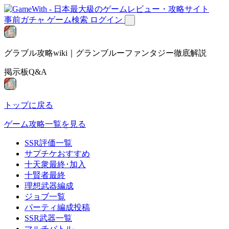
事前ガチャ
ゲーム検索
ログイン
グラブル攻略wiki｜グランブルーファンタジー徹底解説
掲示板Q&A
トップに戻る
ゲーム攻略一覧を見る
SSR評価一覧
サプチケおすすめ
十天衆最終･加入
十賢者最終
理想武器編成
ジョブ一覧
パーティ編成投稿
SSR武器一覧
マルチバトル