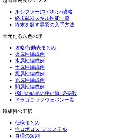
超高難易度ルシファー
ルシファー(スパルシ)攻略
終末武器スキル性能一覧
終末を齎す黒羽の入手方法
天元たる六色の理
攻略/行動表まとめ
火属性編成例
水属性編成例
土属性編成例
風属性編成例
光属性編成例
闇属性編成例
極理の結晶の使い道･必要数
ドラゴニックウェポン一覧
錬成術の工房
仕様まとめ
ウロボロス･ミニステル
真理の短剣