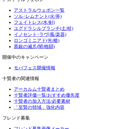
アストラルウェポン一覧
ソル･レムナント(火/斧)
フェイトレス(水/剣)
ユグドラシルブランチ(土/杖)
イノセント･ラヴ(風/楽器)
ロンゴミニアド(光/槍)
黒銀の滅爪(闇/格闘)
開催中のキャンペーン
モバフェス開催情報
十賢者の関連情報
アーカルム十賢者まとめ
十賢者評価一覧/おすすめ優先度
十賢者の加入方法/必要素材
「至賢の領域」強化内容
フレンド募集
フレンド募集画像メーカー