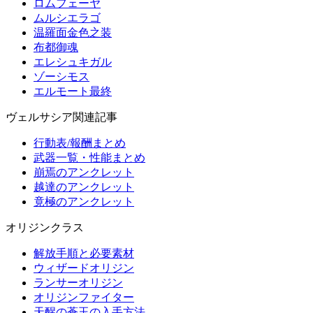
ロムフェーヤ
ムルシエラゴ
温羅面金色之装
布都御魂
エレシュキガル
ゾーシモス
エルモート最終
ヴェルサシア関連記事
行動表/報酬まとめ
武器一覧・性能まとめ
崩焉のアンクレット
越達のアンクレット
竟極のアンクレット
オリジンクラス
解放手順と必要素材
ウィザードオリジン
ランサーオリジン
オリジンファイター
天醒の蒼玉の入手方法