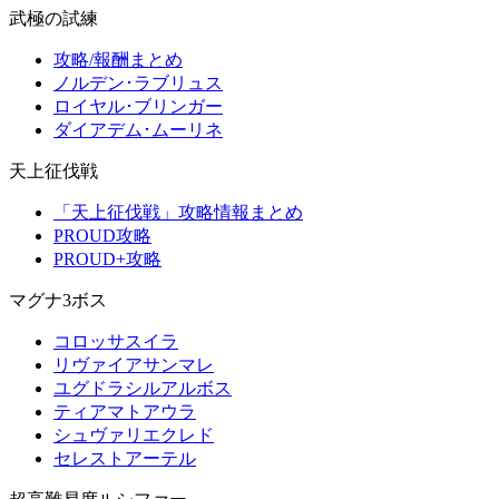
武極の試練
攻略/報酬まとめ
ノルデン･ラブリュス
ロイヤル･ブリンガー
ダイアデム･ムーリネ
天上征伐戦
「天上征伐戦」攻略情報まとめ
PROUD攻略
PROUD+攻略
マグナ3ボス
コロッサスイラ
リヴァイアサンマレ
ユグドラシルアルボス
ティアマトアウラ
シュヴァリエクレド
セレストアーテル