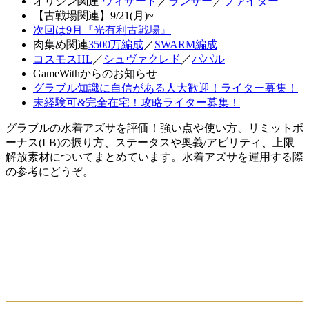
オリジン関連
ウィザード
／
ランサー
／
ファイター
【古戦場関連】9/21(月)~
次回は9月『光有利古戦場』
肉集め関連
3500万編成
／
SWARM編成
コスモスHL
／
シュヴァクレド
／
パパル
GameWithからのお知らせ
グラブル知識に自信がある人大歓迎！ライター募集！
未経験可&完全在宅！攻略ライター募集！
グラブルの水着アズサを評価！強い点や使い方、リミットボ
ーナス(LB)の振り方、ステータスや奥義/アビリティ、上限
解放素材についてまとめています。水着アズサを運用する際
の参考にどうぞ。