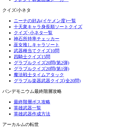
クイズ/小ネタ
ニーナの好み(イケメン度)一覧
十天衆キャラ身長順ソートクイズ
クイズ･小ネタ一覧
神石所持率チェッカー
巫女推しキャラソート
武器種当てクイズ10問
四騎士クイズ15問
グラブルクイズ20問(第2弾)
グラブルクイズ20問(第1弾)
魔法戦士タイムアタック
グラブル楽器武器クイズ(全20問)
パンデモニウム最終階層攻略
最終階層ボス攻略
英雄武器一覧
英雄武器作成方法
アーカルムの転世