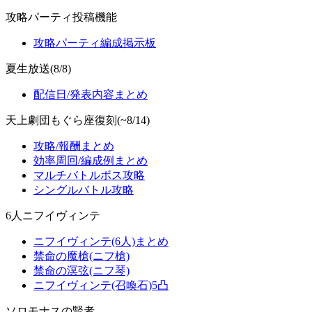
攻略パーティ投稿機能
攻略パーティ編成掲示板
夏生放送(8/8)
配信日/発表内容まとめ
天上劇団もぐら座復刻(~8/14)
攻略/報酬まとめ
効率周回/編成例まとめ
マルチバトルボス攻略
シングルバトル攻略
6人ニフイヴィンテ
ニフイヴィンテ(6人)まとめ
禁命の魔槍(ニフ槍)
禁命の溟弦(ニフ琴)
ニフイヴィンテ(召喚石)5凸
ソロモナスの賢者