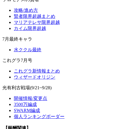
攻略/進め方
賢者限界超越まとめ
マリアテレサ限界超越
カイム限界超越
7月最終キャラ
水ククル最終
これグラ7月号
これグラ新情報まとめ
ウィザードオリジン
光有利古戦場(9/21~9/28)
開催情報/変更点
3500万編成
SWARM編成
個人ランキングボーダー
【報酬関連】