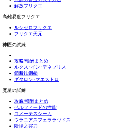
解放フリクエ
高難易度フリクエ
ルシゼロフリクエ
フリクエ天元
神匠の試練
攻略/報酬まとめ
ルクス･イン･デネブリス
鎖断鉄鋼拳
ギタロン･マエストロ
魔星の試練
攻略/報酬まとめ
ペルフィードの性能
コメーテスシーカ
ウラニアスフェララヴドス
陰陽之霊刀