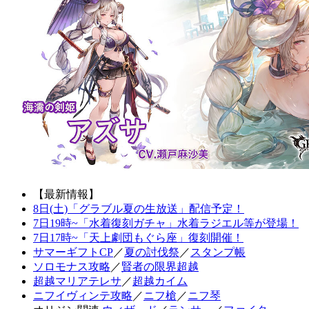
【最新情報】
8日(土)「グラブル夏の生放送」配信予定！
7日19時~「水着復刻ガチャ」水着ラジエル等が登場！
7日17時~「天上劇団もぐら座」復刻開催！
サマーギフトCP
／
夏の討伐祭
／
スタンプ帳
ソロモナス攻略
／
賢者の限界超越
超越マリアテレサ
／
超越カイム
ニフイヴィンテ攻略
／
ニフ槍
／
ニフ琴