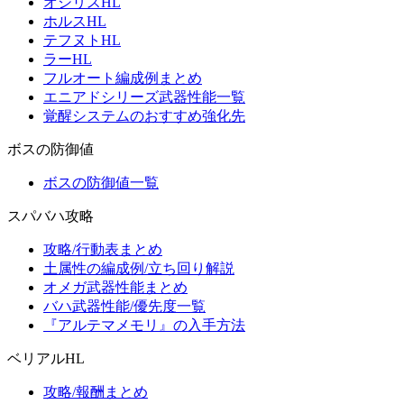
オシリスHL
ホルスHL
テフヌトHL
ラーHL
フルオート編成例まとめ
エニアドシリーズ武器性能一覧
覚醒システムのおすすめ強化先
ボスの防御値
ボスの防御値一覧
スパバハ攻略
攻略/行動表まとめ
土属性の編成例/立ち回り解説
オメガ武器性能まとめ
バハ武器性能/優先度一覧
『アルテマメモリ』の入手方法
ベリアルHL
攻略/報酬まとめ