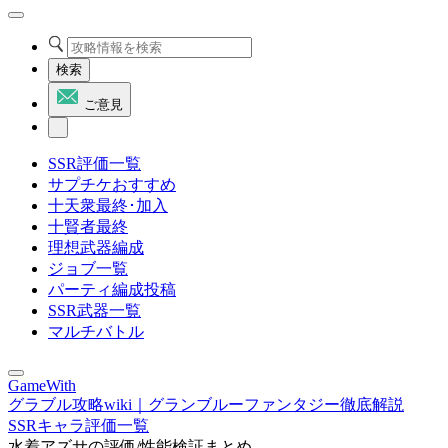
検索
ご意見
SSR評価一覧
サプチケおすすめ
十天衆最終･加入
十賢者最終
理想武器編成
ジョブ一覧
パーティ編成投稿
SSR武器一覧
マルチバトル
GameWith
グラブル攻略wiki｜グランブルーファンタジー徹底解説
SSRキャラ評価一覧
水着アズサの評価/性能検証まとめ