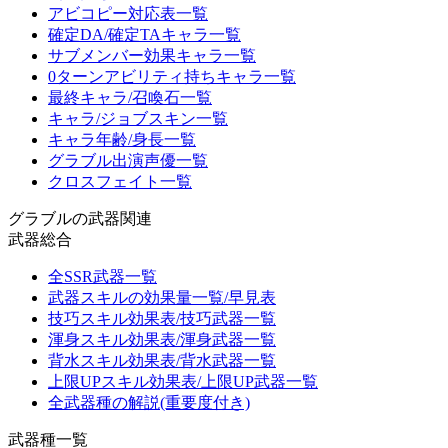
アビコピー対応表一覧
確定DA/確定TAキャラ一覧
サブメンバー効果キャラ一覧
0ターンアビリティ持ちキャラ一覧
最終キャラ/召喚石一覧
キャラ/ジョブスキン一覧
キャラ年齢/身長一覧
グラブル出演声優一覧
クロスフェイト一覧
グラブルの武器関連
武器総合
全SSR武器一覧
武器スキルの効果量一覧/早見表
技巧スキル効果表/技巧武器一覧
渾身スキル効果表/渾身武器一覧
背水スキル効果表/背水武器一覧
上限UPスキル効果表/上限UP武器一覧
全武器種の解説(重要度付き)
武器種一覧