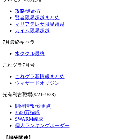
攻略/進め方
賢者限界超越まとめ
マリアテレサ限界超越
カイム限界超越
7月最終キャラ
水ククル最終
これグラ7月号
これグラ新情報まとめ
ウィザードオリジン
光有利古戦場(9/21~9/28)
開催情報/変更点
3500万編成
SWARM編成
個人ランキングボーダー
【報酬関連】