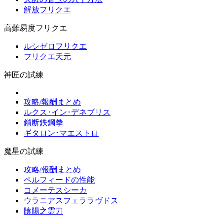
解放フリクエ
高難易度フリクエ
ルシゼロフリクエ
フリクエ天元
神匠の試練
攻略/報酬まとめ
ルクス･イン･デネブリス
鎖断鉄鋼拳
ギタロン･マエストロ
魔星の試練
攻略/報酬まとめ
ペルフィードの性能
コメーテスシーカ
ウラニアスフェララヴドス
陰陽之霊刀