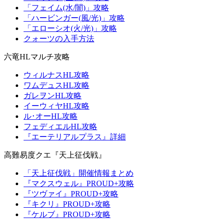
「フェイム(水/闇)」攻略
「ハービンガー(風/光)」攻略
「エローシオ(火/光)」攻略
クォーツの入手方法
六竜HLマルチ攻略
ウィルナスHL攻略
ワムデュスHL攻略
ガレヲンHL攻略
イーウィヤHL攻略
ル･オーHL攻略
フェディエルHL攻略
『エーテリアルプラス』詳細
高難易度クエ『天上征伐戦』
「天上征伐戦」開催情報まとめ
『マクスウェル』PROUD+攻略
『ツヴァイ』PROUD+攻略
『キクリ』PROUD+攻略
『ケルブ』PROUD+攻略