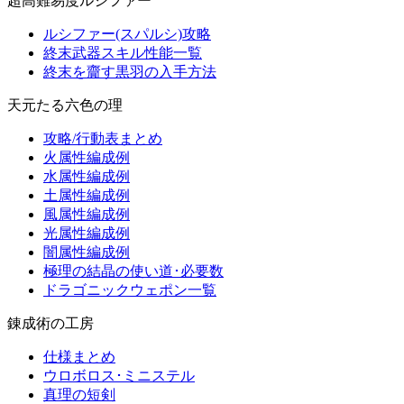
超高難易度ルシファー
ルシファー(スパルシ)攻略
終末武器スキル性能一覧
終末を齎す黒羽の入手方法
天元たる六色の理
攻略/行動表まとめ
火属性編成例
水属性編成例
土属性編成例
風属性編成例
光属性編成例
闇属性編成例
極理の結晶の使い道･必要数
ドラゴニックウェポン一覧
錬成術の工房
仕様まとめ
ウロボロス･ミニステル
真理の短剣