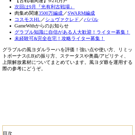
【古戦場関連】9/21(月)~
次回は9月『光有利古戦場』
肉集め関連
3500万編成
／
SWARM編成
コスモスHL
／
シュヴァクレド
／
パパル
GameWithからのお知らせ
グラブル知識に自信がある人大歓迎！ライター募集！
未経験可&完全在宅！攻略ライター募集！
グラブルの風ヨダルラーハを評価！強い点や使い方、リミッ
トボーナス(LB)の振り方、ステータスや奥義/アビリティ、
上限解放素材についてまとめています。風ヨダ爺を運用する
際の参考にどうぞ。
目次