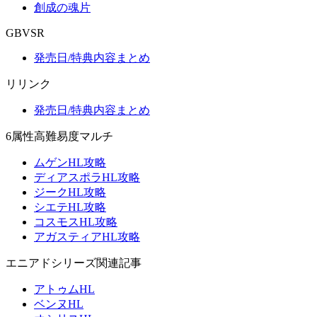
創成の魂片
GBVSR
発売日/特典内容まとめ
リリンク
発売日/特典内容まとめ
6属性高難易度マルチ
ムゲンHL攻略
ディアスポラHL攻略
ジークHL攻略
シエテHL攻略
コスモスHL攻略
アガスティアHL攻略
エニアドシリーズ関連記事
アトゥムHL
ベンヌHL