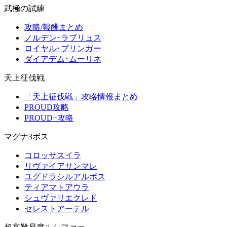
武極の試練
攻略/報酬まとめ
ノルデン･ラブリュス
ロイヤル･ブリンガー
ダイアデム･ムーリネ
天上征伐戦
「天上征伐戦」攻略情報まとめ
PROUD攻略
PROUD+攻略
マグナ3ボス
コロッサスイラ
リヴァイアサンマレ
ユグドラシルアルボス
ティアマトアウラ
シュヴァリエクレド
セレストアーテル