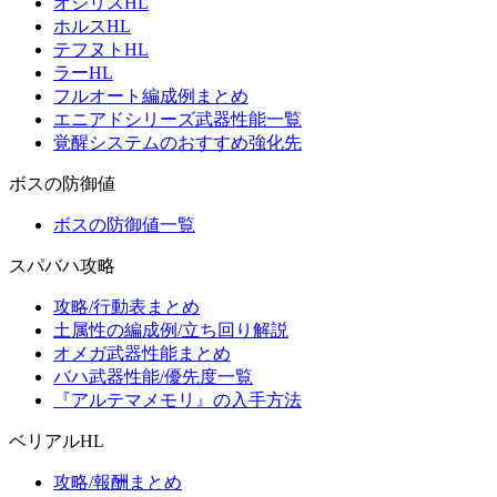
オシリスHL
ホルスHL
テフヌトHL
ラーHL
フルオート編成例まとめ
エニアドシリーズ武器性能一覧
覚醒システムのおすすめ強化先
ボスの防御値
ボスの防御値一覧
スパバハ攻略
攻略/行動表まとめ
土属性の編成例/立ち回り解説
オメガ武器性能まとめ
バハ武器性能/優先度一覧
『アルテマメモリ』の入手方法
ベリアルHL
攻略/報酬まとめ