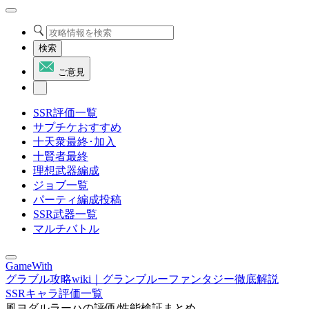
検索
ご意見
SSR評価一覧
サプチケおすすめ
十天衆最終･加入
十賢者最終
理想武器編成
ジョブ一覧
パーティ編成投稿
SSR武器一覧
マルチバトル
GameWith
グラブル攻略wiki｜グランブルーファンタジー徹底解説
SSRキャラ評価一覧
風ヨダルラーハの評価/性能検証まとめ