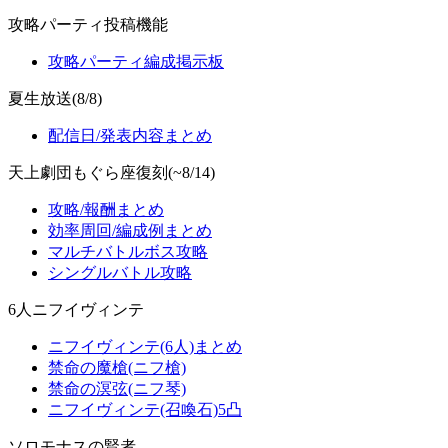
攻略パーティ投稿機能
攻略パーティ編成掲示板
夏生放送(8/8)
配信日/発表内容まとめ
天上劇団もぐら座復刻(~8/14)
攻略/報酬まとめ
効率周回/編成例まとめ
マルチバトルボス攻略
シングルバトル攻略
6人ニフイヴィンテ
ニフイヴィンテ(6人)まとめ
禁命の魔槍(ニフ槍)
禁命の溟弦(ニフ琴)
ニフイヴィンテ(召喚石)5凸
ソロモナスの賢者