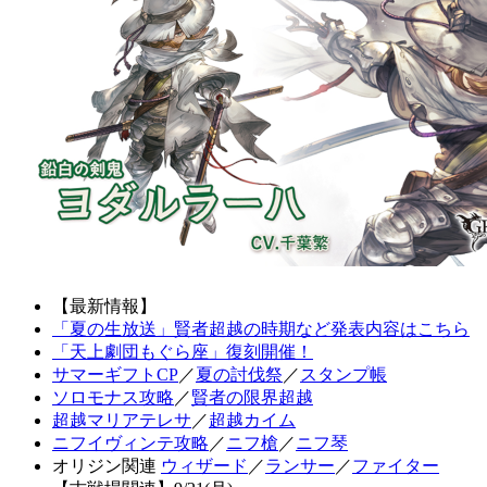
【最新情報】
「夏の生放送」賢者超越の時期など発表内容はこちら
「天上劇団もぐら座」復刻開催！
サマーギフトCP
／
夏の討伐祭
／
スタンプ帳
ソロモナス攻略
／
賢者の限界超越
超越マリアテレサ
／
超越カイム
ニフイヴィンテ攻略
／
ニフ槍
／
ニフ琴
オリジン関連
ウィザード
／
ランサー
／
ファイター