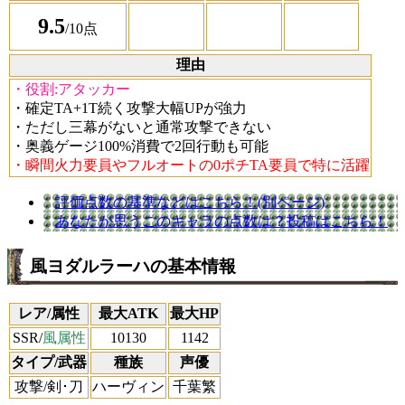
9.5
/10点
理由
・役割:アタッカー
・確定TA+1T続く攻撃大幅UPが強力
・ただし三幕がないと通常攻撃できない
・奥義ゲージ100%消費で2回行動も可能
・瞬間火力要員やフルオートの0ポチTA要員で特に活躍
評価点数の基準などはこちら！(別ページ)
あなたが思うこのキャラの点数は？投稿はこちら！
風ヨダルラーハの基本情報
レア/属性
最大ATK
最大HP
SSR/
風属性
10130
1142
タイプ/武器
種族
声優
攻撃/剣･刀
ハーヴィン
千葉繁