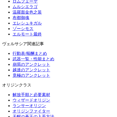
ロムフェーヤ
ムルシエラゴ
温羅面金色之装
布都御魂
エレシュキガル
ゾーシモス
エルモート最終
ヴェルサシア関連記事
行動表/報酬まとめ
武器一覧・性能まとめ
崩焉のアンクレット
越達のアンクレット
竟極のアンクレット
オリジンクラス
解放手順と必要素材
ウィザードオリジン
ランサーオリジン
オリジンファイター
天醒の蒼玉の入手方法