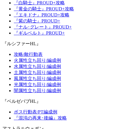
『白騎士』PROUD+攻略
『黄金の騎士』PROUD+攻略
『エキドナ』PROUD+攻略
『紫の騎士』PROUD+
『ナル･グレート』PROUD+
『ギルベルト』PROUD+
『ルシファーHL』
攻略/敵行動表
火属性立ち回り/編成例
水属性立ち回り/編成例
土属性立ち回り/編成例
風属性立ち回り/編成例
光属性立ち回り/編成例
闇属性立ち回り/編成例
『ベルゼバブHL』
ボス行動表/PT編成例
『混沌の再来･後編』攻略
アストラルウェポン