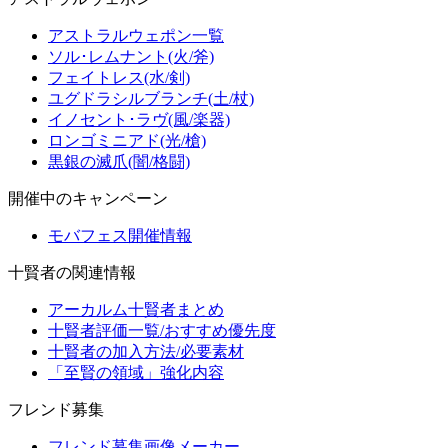
アストラルウェポン一覧
ソル･レムナント(火/斧)
フェイトレス(水/剣)
ユグドラシルブランチ(土/杖)
イノセント･ラヴ(風/楽器)
ロンゴミニアド(光/槍)
黒銀の滅爪(闇/格闘)
開催中のキャンペーン
モバフェス開催情報
十賢者の関連情報
アーカルム十賢者まとめ
十賢者評価一覧/おすすめ優先度
十賢者の加入方法/必要素材
「至賢の領域」強化内容
フレンド募集
フレンド募集画像メーカー