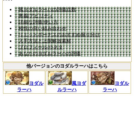
風ヨダルラーハの評価点数
奥義/アビリティ
詳細な評価/使い方
相性の良い組み合わせ
リミットボーナスのおすすめ振り分け
入手方法と上限解放素材
プロフィール/小ネタ
あなたのヨダルラーハの評価
他バージョンのヨダルラーハはこちら
ヨダル
風ヨダ
ヨダル
ラーハ
ルラーハ
ラーハ