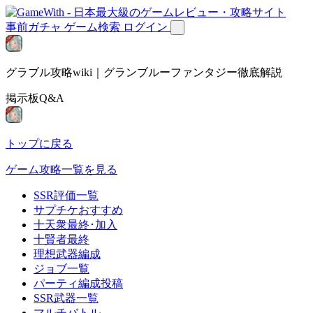
事前ガチャ
ゲーム検索
ログイン
グラブル攻略wiki｜グランブルーファンタジー徹底解説
掲示板Q&A
トップに戻る
ゲーム攻略一覧を見る
SSR評価一覧
サプチケおすすめ
十天衆最終･加入
十賢者最終
理想武器編成
ジョブ一覧
パーティ編成投稿
SSR武器一覧
マルチバトル