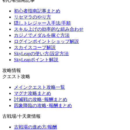
初心者指南記事
初心者指南記事まとめ
リセマラのやり方
隠しトレジャー入手法/手順
スキル上げの効率的な組み合わせ
カジノでメダルを稼ぐ方法
ログインポイントショップ解説
スカイスコープ解説
SkyLeapの使い方/設定方法
SkyLeapポイント解説
攻略情報
クエスト攻略
メインクエスト攻略一覧
マグナ攻略まとめ
討滅戦の攻略･報酬まとめ
四象降臨の攻略･報酬まとめ
古戦場/十天衆情報
古戦場の進め方/報酬