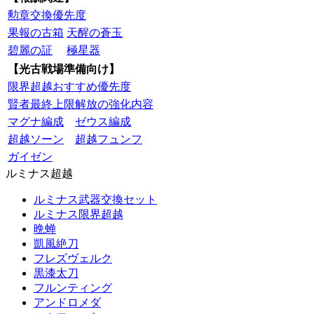
勲章交換優先度
果報の古箱
天醒の蒼玉
碧麗の証
極星器
【光古戦場準備向け】
限界超越おすすめ優先度
賢者最終上限解放の強化内容
マグナ編成
ゼウス編成
超越ソーン
超越フュンフ
ガイゼン
ルミナス超越
ルミナス武器交換セット
ルミナス限界超越
晩蝉
凱風絶刀
フレズヴェルク
黒漆太刀
フルンティング
アンドロメダ