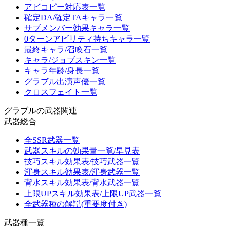
アビコピー対応表一覧
確定DA/確定TAキャラ一覧
サブメンバー効果キャラ一覧
0ターンアビリティ持ちキャラ一覧
最終キャラ/召喚石一覧
キャラ/ジョブスキン一覧
キャラ年齢/身長一覧
グラブル出演声優一覧
クロスフェイト一覧
グラブルの武器関連
武器総合
全SSR武器一覧
武器スキルの効果量一覧/早見表
技巧スキル効果表/技巧武器一覧
渾身スキル効果表/渾身武器一覧
背水スキル効果表/背水武器一覧
上限UPスキル効果表/上限UP武器一覧
全武器種の解説(重要度付き)
武器種一覧