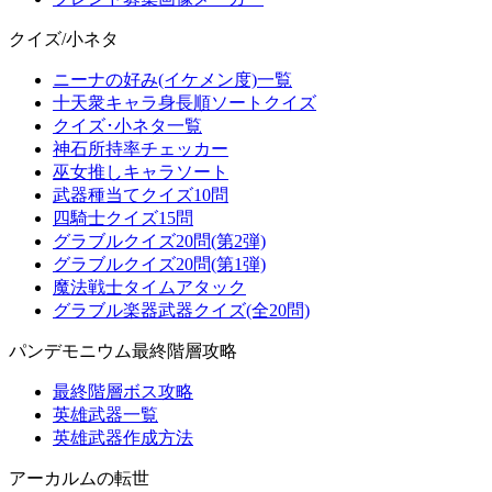
クイズ/小ネタ
ニーナの好み(イケメン度)一覧
十天衆キャラ身長順ソートクイズ
クイズ･小ネタ一覧
神石所持率チェッカー
巫女推しキャラソート
武器種当てクイズ10問
四騎士クイズ15問
グラブルクイズ20問(第2弾)
グラブルクイズ20問(第1弾)
魔法戦士タイムアタック
グラブル楽器武器クイズ(全20問)
パンデモニウム最終階層攻略
最終階層ボス攻略
英雄武器一覧
英雄武器作成方法
アーカルムの転世