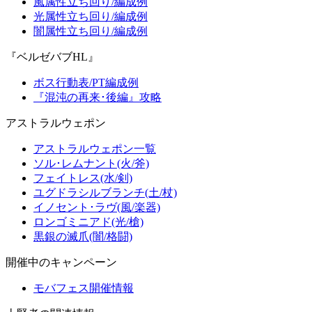
風属性立ち回り/編成例
光属性立ち回り/編成例
闇属性立ち回り/編成例
『ベルゼバブHL』
ボス行動表/PT編成例
『混沌の再来･後編』攻略
アストラルウェポン
アストラルウェポン一覧
ソル･レムナント(火/斧)
フェイトレス(水/剣)
ユグドラシルブランチ(土/杖)
イノセント･ラヴ(風/楽器)
ロンゴミニアド(光/槍)
黒銀の滅爪(闇/格闘)
開催中のキャンペーン
モバフェス開催情報