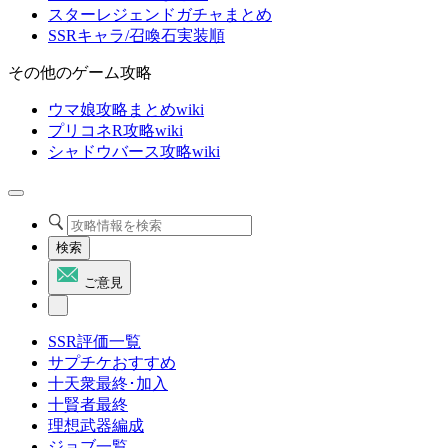
スターレジェンドガチャまとめ
SSRキャラ/召喚石実装順
その他のゲーム攻略
ウマ娘攻略まとめwiki
プリコネR攻略wiki
シャドウバース攻略wiki
検索
ご意見
SSR評価一覧
サプチケおすすめ
十天衆最終･加入
十賢者最終
理想武器編成
ジョブ一覧