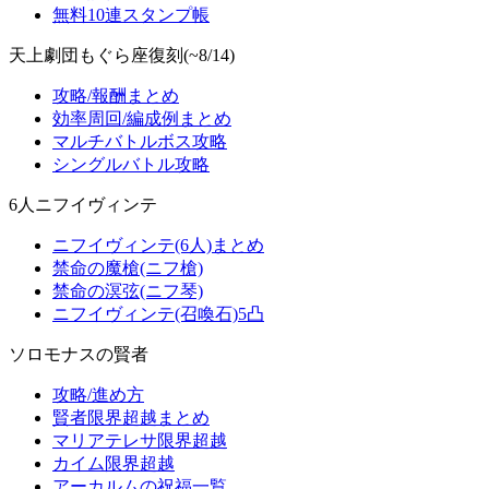
無料10連スタンプ帳
天上劇団もぐら座復刻(~8/14)
攻略/報酬まとめ
効率周回/編成例まとめ
マルチバトルボス攻略
シングルバトル攻略
6人ニフイヴィンテ
ニフイヴィンテ(6人)まとめ
禁命の魔槍(ニフ槍)
禁命の溟弦(ニフ琴)
ニフイヴィンテ(召喚石)5凸
ソロモナスの賢者
攻略/進め方
賢者限界超越まとめ
マリアテレサ限界超越
カイム限界超越
アーカルムの祝福一覧