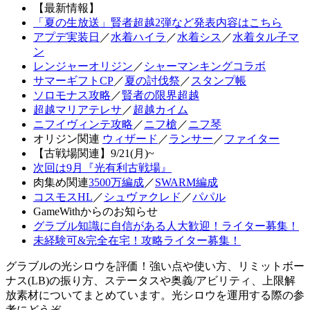
【最新情報】
「夏の生放送」賢者超越2弾など発表内容はこちら
アプデ実装日
／
水着ハイラ
／
水着シス
／
水着タル子マ
ン
レンジャーオリジン
／
シャーマンキングコラボ
サマーギフトCP
／
夏の討伐祭
／
スタンプ帳
ソロモナス攻略
／
賢者の限界超越
超越マリアテレサ
／
超越カイム
ニフイヴィンテ攻略
／
ニフ槍
／
ニフ琴
オリジン関連
ウィザード
／
ランサー
／
ファイター
【古戦場関連】9/21(月)~
次回は9月『光有利古戦場』
肉集め関連
3500万編成
／
SWARM編成
コスモスHL
／
シュヴァクレド
／
パパル
GameWithからのお知らせ
グラブル知識に自信がある人大歓迎！ライター募集！
未経験可&完全在宅！攻略ライター募集！
グラブルの光シロウを評価！強い点や使い方、リミットボー
ナス(LB)の振り方、ステータスや奥義/アビリティ、上限解
放素材についてまとめています。光シロウを運用する際の参
考にどうぞ。