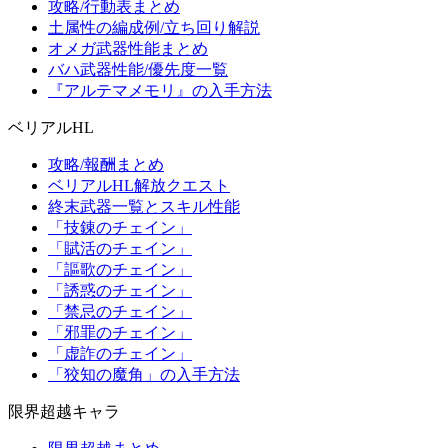
攻略/行動表まとめ
土属性の編成例/立ち回り解説
オメガ武器性能まとめ
バハ武器性能/優先度一覧
『アルテマメモリ』の入手方法
ベリアルHL
攻略/報酬まとめ
ベリアルHL解放クエスト
終末武器一覧とスキル性能
「技錬のチェイン」
「賦活のチェイン」
「謳歌のチェイン」
「誘惑のチェイン」
「禁忌のチェイン」
「邪罪のチェイン」
「虚詐のチェイン」
「狡知の魔角」の入手方法
限界超越キャラ