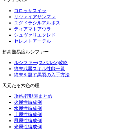
コロッサスイラ
リヴァイアサンマレ
ユグドラシルアルボス
ティアマトアウラ
シュヴァリエクレド
セレストアーテル
超高難易度ルシファー
ルシファー(スパルシ)攻略
終末武器スキル性能一覧
終末を齎す黒羽の入手方法
天元たる六色の理
攻略/行動表まとめ
火属性編成例
水属性編成例
土属性編成例
風属性編成例
光属性編成例