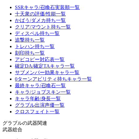
SSRキャラ/召喚石実装順一覧
十天衆の評価/性能一覧
かばう/ダメカ持ち一覧
クリア/マウント持ち一覧
ディスペル持ち一覧
追撃持ち一覧
トレハン持ち一覧
刻印持ち一覧
アビコピー対応表一覧
確定DA/確定TAキャラ一覧
サブメンバー効果キャラ一覧
0ターンアビリティ持ちキャラ一覧
最終キャラ/召喚石一覧
キャラ/ジョブスキン一覧
キャラ年齢/身長一覧
グラブル出演声優一覧
クロスフェイト一覧
グラブルの武器関連
武器総合