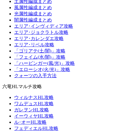
土属性編成まとめ
風属性編成まとめ
光属性編成まとめ
闇属性編成まとめ
エリア･インヴィディア攻略
エリア･ジョクラトル攻略
エリア･カレンダエ攻略
エリア･リベル攻略
「ゴリアテ(土/闇)」攻略
「フェイム(水/闇)」攻略
「ハービンガー(風/光)」攻略
「エローシオ(火/光)」攻略
クォーツの入手方法
六竜HLマルチ攻略
ウィルナスHL攻略
ワムデュスHL攻略
ガレヲンHL攻略
イーウィヤHL攻略
ル･オーHL攻略
フェディエルHL攻略