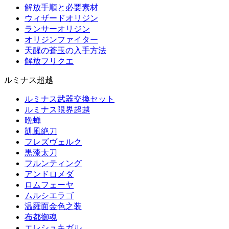
解放手順と必要素材
ウィザードオリジン
ランサーオリジン
オリジンファイター
天醒の蒼玉の入手方法
解放フリクエ
ルミナス超越
ルミナス武器交換セット
ルミナス限界超越
晩蝉
凱風絶刀
フレズヴェルク
黒漆太刀
フルンティング
アンドロメダ
ロムフェーヤ
ムルシエラゴ
温羅面金色之装
布都御魂
エレシュキガル