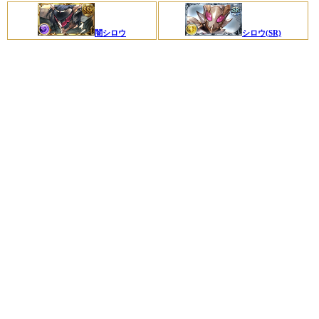
闇シロウ
シロウ(SR)