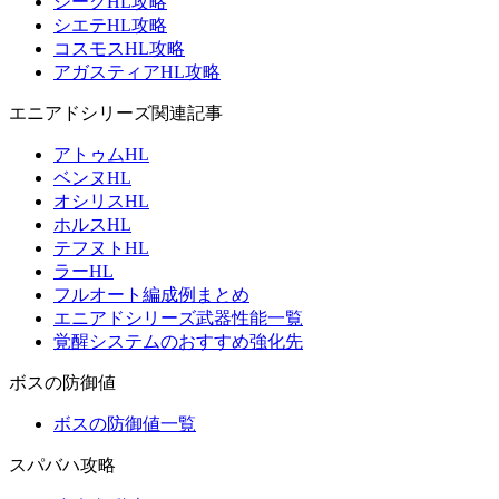
ジークHL攻略
シエテHL攻略
コスモスHL攻略
アガスティアHL攻略
エニアドシリーズ関連記事
アトゥムHL
ベンヌHL
オシリスHL
ホルスHL
テフヌトHL
ラーHL
フルオート編成例まとめ
エニアドシリーズ武器性能一覧
覚醒システムのおすすめ強化先
ボスの防御値
ボスの防御値一覧
スパバハ攻略