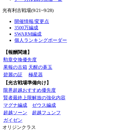
光有利古戦場(9/21~9/28)
開催情報/変更点
3500万編成
SWARM編成
個人ランキングボーダー
【報酬関連】
勲章交換優先度
果報の古箱
天醒の蒼玉
碧麗の証
極星器
【光古戦場準備向け】
限界超越おすすめ優先度
賢者最終上限解放の強化内容
マグナ編成
ゼウス編成
超越ソーン
超越フュンフ
ガイゼン
オリジンクラス