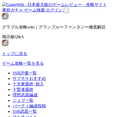
事前ガチャ
ゲーム検索
ログイン
グラブル攻略wiki｜グランブルーファンタジー徹底解説
掲示板Q&A
トップに戻る
ゲーム攻略一覧を見る
SSR評価一覧
サプチケおすすめ
十天衆最終･加入
十賢者最終
理想武器編成
ジョブ一覧
パーティ編成投稿
SSR武器一覧
マルチバトル