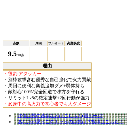
点数
周回
フルオート
高難易度
9.5
/10点
理由
・役割:アタッカー
・別枠攻撃含む優秀な自己強化で火力貢献
・周回に便利な奥義追加ダメ+弱体持ち
・敵対心100%/完全回避で味方を守れる
・リミットLv5の確定連撃+2回行動が強力
・変身中の高火力で初心者でも大ダメージ
評価点数の基準などはこちら！(別ページ)
あなたが思うこのキャラの点数は？投稿はこちら！