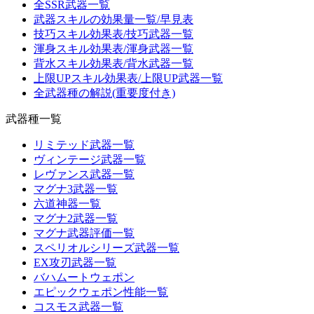
全SSR武器一覧
武器スキルの効果量一覧/早見表
技巧スキル効果表/技巧武器一覧
渾身スキル効果表/渾身武器一覧
背水スキル効果表/背水武器一覧
上限UPスキル効果表/上限UP武器一覧
全武器種の解説(重要度付き)
武器種一覧
リミテッド武器一覧
ヴィンテージ武器一覧
レヴァンス武器一覧
マグナ3武器一覧
六道神器一覧
マグナ2武器一覧
マグナ武器評価一覧
スペリオルシリーズ武器一覧
EX攻刃武器一覧
バハムートウェポン
エピックウェポン性能一覧
コスモス武器一覧