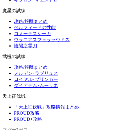
魔星の試練
攻略/報酬まとめ
ペルフィードの性能
コメーテスシーカ
ウラニアスフェララヴドス
陰陽之霊刀
武極の試練
攻略/報酬まとめ
ノルデン･ラブリュス
ロイヤル･ブリンガー
ダイアデム･ムーリネ
天上征伐戦
「天上征伐戦」攻略情報まとめ
PROUD攻略
PROUD+攻略
マグナ3ボス