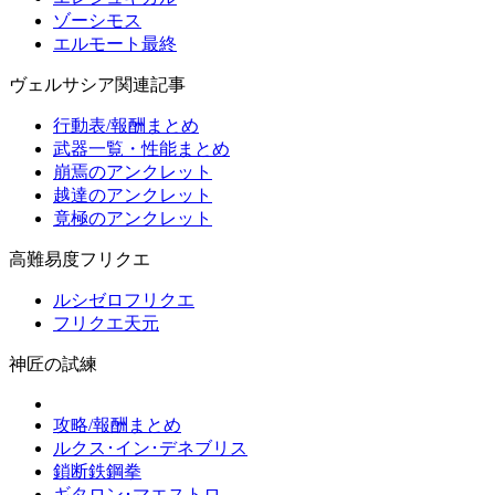
ゾーシモス
エルモート最終
ヴェルサシア関連記事
行動表/報酬まとめ
武器一覧・性能まとめ
崩焉のアンクレット
越達のアンクレット
竟極のアンクレット
高難易度フリクエ
ルシゼロフリクエ
フリクエ天元
神匠の試練
攻略/報酬まとめ
ルクス･イン･デネブリス
鎖断鉄鋼拳
ギタロン･マエストロ