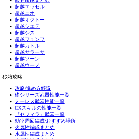
限界超越まとめ
超越エッセル
超越ニオ
超越オクトー
超越シエテ
超越シス
超越フュンフ
超越カトル
超越サラーサ
超越ソーン
超越ウーノ
砂箱攻略
攻略/進め方解説
礎シリーズ武器性能一覧
ミーレス武器性能一覧
EXスキルの性能一覧
『セフィラ』武器一覧
効率周回編成/おすすめ場所
火属性編成まとめ
水属性編成まとめ