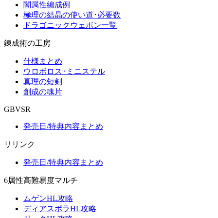
闇属性編成例
極理の結晶の使い道･必要数
ドラゴニックウェポン一覧
錬成術の工房
仕様まとめ
ウロボロス･ミニステル
真理の短剣
創成の魂片
GBVSR
発売日/特典内容まとめ
リリンク
発売日/特典内容まとめ
6属性高難易度マルチ
ムゲンHL攻略
ディアスポラHL攻略