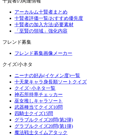
十賢者の関連情報
アーカルム十賢者まとめ
十賢者評価一覧/おすすめ優先度
十賢者の加入方法/必要素材
「至賢の領域」強化内容
フレンド募集
フレンド募集画像メーカー
クイズ/小ネタ
ニーナの好み(イケメン度)一覧
十天衆キャラ身長順ソートクイズ
クイズ･小ネタ一覧
神石所持率チェッカー
巫女推しキャラソート
武器種当てクイズ10問
四騎士クイズ15問
グラブルクイズ20問(第2弾)
グラブルクイズ20問(第1弾)
魔法戦士タイムアタック