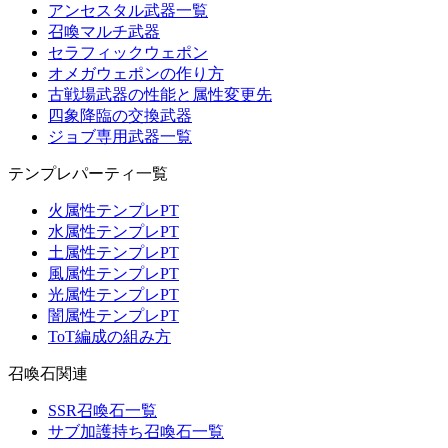
アンセスタル武器一覧
召喚マルチ武器
セラフィックウェポン
オメガウェポンの作り方
古戦場武器の性能と属性変更先
四象降臨の交換武器
ジョブ専用武器一覧
テンプレパーティ一覧
火属性テンプレPT
水属性テンプレPT
土属性テンプレPT
風属性テンプレPT
光属性テンプレPT
闇属性テンプレPT
ToT編成の組み方
召喚石関連
SSR召喚石一覧
サブ加護持ち召喚石一覧