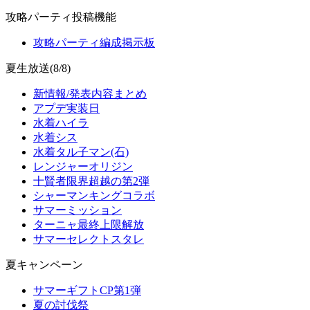
攻略パーティ投稿機能
攻略パーティ編成掲示板
夏生放送(8/8)
新情報/発表内容まとめ
アプデ実装日
水着ハイラ
水着シス
水着タル子マン(石)
レンジャーオリジン
十賢者限界超越の第2弾
シャーマンキングコラボ
サマーミッション
ターニャ最終上限解放
サマーセレクトスタレ
夏キャンペーン
サマーギフトCP第1弾
夏の討伐祭