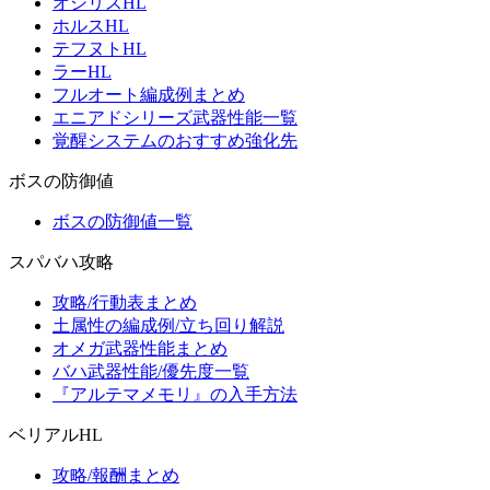
オシリスHL
ホルスHL
テフヌトHL
ラーHL
フルオート編成例まとめ
エニアドシリーズ武器性能一覧
覚醒システムのおすすめ強化先
ボスの防御値
ボスの防御値一覧
スパバハ攻略
攻略/行動表まとめ
土属性の編成例/立ち回り解説
オメガ武器性能まとめ
バハ武器性能/優先度一覧
『アルテマメモリ』の入手方法
ベリアルHL
攻略/報酬まとめ