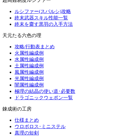
超高難易度ルシファー
ルシファー(スパルシ)攻略
終末武器スキル性能一覧
終末を齎す黒羽の入手方法
天元たる六色の理
攻略/行動表まとめ
火属性編成例
水属性編成例
土属性編成例
風属性編成例
光属性編成例
闇属性編成例
極理の結晶の使い道･必要数
ドラゴニックウェポン一覧
錬成術の工房
仕様まとめ
ウロボロス･ミニステル
真理の短剣