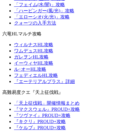
「フェイム(水/闇)」攻略
「ハービンガー(風/光)」攻略
「エローシオ(火/光)」攻略
クォーツの入手方法
六竜HLマルチ攻略
ウィルナスHL攻略
ワムデュスHL攻略
ガレヲンHL攻略
イーウィヤHL攻略
ル･オーHL攻略
フェディエルHL攻略
『エーテリアルプラス』詳細
高難易度クエ『天上征伐戦』
「天上征伐戦」開催情報まとめ
『マクスウェル』PROUD+攻略
『ツヴァイ』PROUD+攻略
『キクリ』PROUD+攻略
『ケルブ』PROUD+攻略