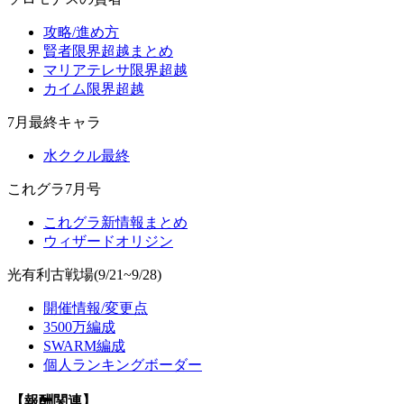
攻略/進め方
賢者限界超越まとめ
マリアテレサ限界超越
カイム限界超越
7月最終キャラ
水ククル最終
これグラ7月号
これグラ新情報まとめ
ウィザードオリジン
光有利古戦場(9/21~9/28)
開催情報/変更点
3500万編成
SWARM編成
個人ランキングボーダー
【報酬関連】