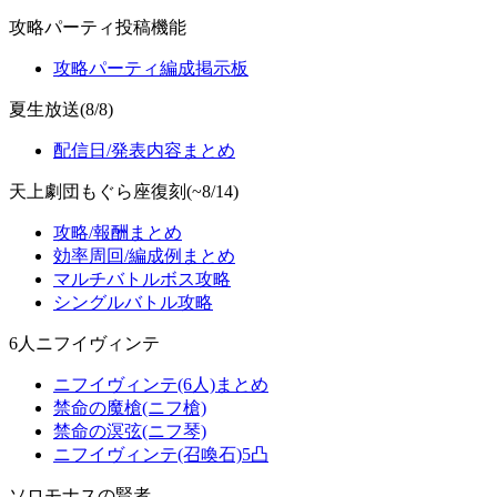
攻略パーティ投稿機能
攻略パーティ編成掲示板
夏生放送(8/8)
配信日/発表内容まとめ
天上劇団もぐら座復刻(~8/14)
攻略/報酬まとめ
効率周回/編成例まとめ
マルチバトルボス攻略
シングルバトル攻略
6人ニフイヴィンテ
ニフイヴィンテ(6人)まとめ
禁命の魔槍(ニフ槍)
禁命の溟弦(ニフ琴)
ニフイヴィンテ(召喚石)5凸
ソロモナスの賢者