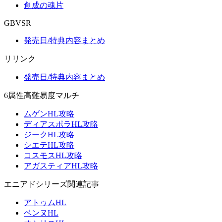
創成の魂片
GBVSR
発売日/特典内容まとめ
リリンク
発売日/特典内容まとめ
6属性高難易度マルチ
ムゲンHL攻略
ディアスポラHL攻略
ジークHL攻略
シエテHL攻略
コスモスHL攻略
アガスティアHL攻略
エニアドシリーズ関連記事
アトゥムHL
ベンヌHL