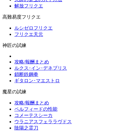
解放フリクエ
高難易度フリクエ
ルシゼロフリクエ
フリクエ天元
神匠の試練
攻略/報酬まとめ
ルクス･イン･デネブリス
鎖断鉄鋼拳
ギタロン･マエストロ
魔星の試練
攻略/報酬まとめ
ペルフィードの性能
コメーテスシーカ
ウラニアスフェララヴドス
陰陽之霊刀