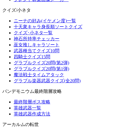
クイズ/小ネタ
ニーナの好み(イケメン度)一覧
十天衆キャラ身長順ソートクイズ
クイズ･小ネタ一覧
神石所持率チェッカー
巫女推しキャラソート
武器種当てクイズ10問
四騎士クイズ15問
グラブルクイズ20問(第2弾)
グラブルクイズ20問(第1弾)
魔法戦士タイムアタック
グラブル楽器武器クイズ(全20問)
パンデモニウム最終階層攻略
最終階層ボス攻略
英雄武器一覧
英雄武器作成方法
アーカルムの転世