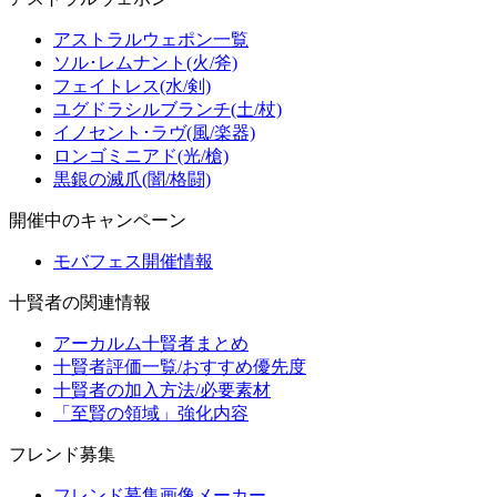
アストラルウェポン一覧
ソル･レムナント(火/斧)
フェイトレス(水/剣)
ユグドラシルブランチ(土/杖)
イノセント･ラヴ(風/楽器)
ロンゴミニアド(光/槍)
黒銀の滅爪(闇/格闘)
開催中のキャンペーン
モバフェス開催情報
十賢者の関連情報
アーカルム十賢者まとめ
十賢者評価一覧/おすすめ優先度
十賢者の加入方法/必要素材
「至賢の領域」強化内容
フレンド募集
フレンド募集画像メーカー