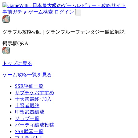
事前ガチャ
ゲーム検索
ログイン
グラブル攻略wiki｜グランブルーファンタジー徹底解説
掲示板Q&A
トップに戻る
ゲーム攻略一覧を見る
SSR評価一覧
サプチケおすすめ
十天衆最終･加入
十賢者最終
理想武器編成
ジョブ一覧
パーティ編成投稿
SSR武器一覧
マルチバトル