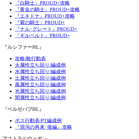
『白騎士』PROUD+攻略
『黄金の騎士』PROUD+攻略
『エキドナ』PROUD+攻略
『紫の騎士』PROUD+
『ナル･グレート』PROUD+
『ギルベルト』PROUD+
『ルシファーHL』
攻略/敵行動表
火属性立ち回り/編成例
水属性立ち回り/編成例
土属性立ち回り/編成例
風属性立ち回り/編成例
光属性立ち回り/編成例
闇属性立ち回り/編成例
『ベルゼバブHL』
ボス行動表/PT編成例
『混沌の再来･後編』攻略
アストラルウェポン