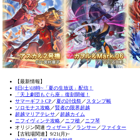
【最新情報】
8日(土)18時~「夏の生放送」配信！
「天上劇団もぐら座」復刻開催！
サマーギフトCP
／
夏の討伐祭
／
スタンプ帳
ソロモナス攻略
／
賢者の限界超越
超越マリアテレサ
／
超越カイム
ニフイヴィンテ攻略
／
ニフ槍
／
ニフ琴
オリジン関連
ウィザード
／
ランサー
／
ファイター
【古戦場関連】9/21(月)~