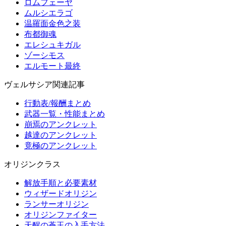
ロムフェーヤ
ムルシエラゴ
温羅面金色之装
布都御魂
エレシュキガル
ゾーシモス
エルモート最終
ヴェルサシア関連記事
行動表/報酬まとめ
武器一覧・性能まとめ
崩焉のアンクレット
越達のアンクレット
竟極のアンクレット
オリジンクラス
解放手順と必要素材
ウィザードオリジン
ランサーオリジン
オリジンファイター
天醒の蒼玉の入手方法