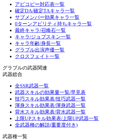
アビコピー対応表一覧
確定DA/確定TAキャラ一覧
サブメンバー効果キャラ一覧
0ターンアビリティ持ちキャラ一覧
最終キャラ/召喚石一覧
キャラ/ジョブスキン一覧
キャラ年齢/身長一覧
グラブル出演声優一覧
クロスフェイト一覧
グラブルの武器関連
武器総合
全SSR武器一覧
武器スキルの効果量一覧/早見表
技巧スキル効果表/技巧武器一覧
渾身スキル効果表/渾身武器一覧
背水スキル効果表/背水武器一覧
上限UPスキル効果表/上限UP武器一覧
全武器種の解説(重要度付き)
武器種一覧