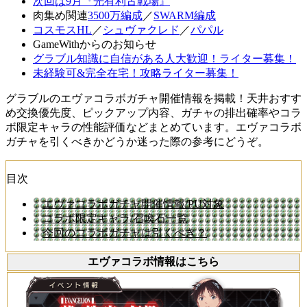
次回は9月『光有利古戦場』
肉集め関連
3500万編成
／
SWARM編成
コスモスHL
／
シュヴァクレド
／
パパル
GameWithからのお知らせ
グラブル知識に自信がある人大歓迎！ライター募集！
未経験可&完全在宅！攻略ライター募集！
グラブルのエヴァコラボガチャ開催情報を掲載！天井おすす
め交換優先度、ピックアップ内容、ガチャの排出確率やコラ
ボ限定キャラの性能評価などまとめています。エヴァコラボ
ガチャを引くべきかどうか迷った際の参考にどうぞ。
目次
エヴァコラボガチャ開催情報/PU対象
コラボ限定キャラ/召喚石一覧
今回のコラボガチャは引くべき？
エヴァコラボ情報はこちら