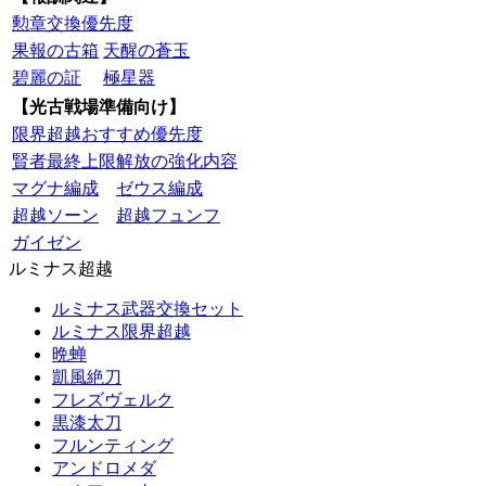
勲章交換優先度
果報の古箱
天醒の蒼玉
碧麗の証
極星器
【光古戦場準備向け】
限界超越おすすめ優先度
賢者最終上限解放の強化内容
マグナ編成
ゼウス編成
超越ソーン
超越フュンフ
ガイゼン
ルミナス超越
ルミナス武器交換セット
ルミナス限界超越
晩蝉
凱風絶刀
フレズヴェルク
黒漆太刀
フルンティング
アンドロメダ