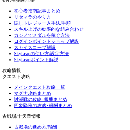
初心者指南記事
初心者指南記事まとめ
リセマラのやり方
隠しトレジャー入手法/手順
スキル上げの効率的な組み合わせ
カジノでメダルを稼ぐ方法
ログインポイントショップ解説
スカイスコープ解説
SkyLeapの使い方/設定方法
SkyLeapポイント解説
攻略情報
クエスト攻略
メインクエスト攻略一覧
マグナ攻略まとめ
討滅戦の攻略･報酬まとめ
四象降臨の攻略･報酬まとめ
古戦場/十天衆情報
古戦場の進め方/報酬