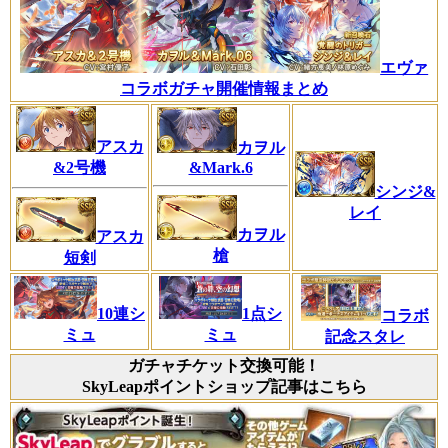
エヴァ
コラボガチャ開催情報まとめ
アスカ
カヲル
&2号機
&Mark.6
シンジ&
レイ
カヲル
アスカ
槍
短剣
10連シ
1点シ
コラボ
ミュ
ミュ
記念スタレ
ガチャチケット交換可能！
SkyLeapポイントショップ記事はこちら