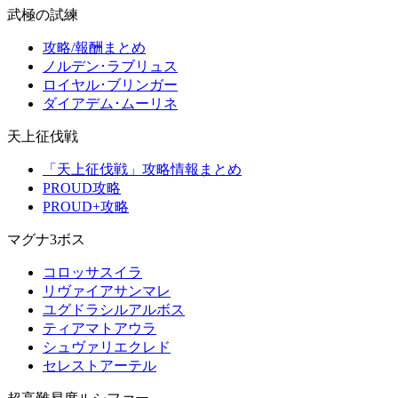
武極の試練
攻略/報酬まとめ
ノルデン･ラブリュス
ロイヤル･ブリンガー
ダイアデム･ムーリネ
天上征伐戦
「天上征伐戦」攻略情報まとめ
PROUD攻略
PROUD+攻略
マグナ3ボス
コロッサスイラ
リヴァイアサンマレ
ユグドラシルアルボス
ティアマトアウラ
シュヴァリエクレド
セレストアーテル