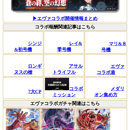
▶エヴァコラボ開催情報まとめ
コラボ報酬関連記事はこちら
シンジ
レイ&
マリ&８
&初号機
零号機
号機
ロンギ
アサル
エヴァ
ヌスの槍
トライフル
コラボ盾
メダリ
コラボ
7大CP
オン集め方
ミッション
エヴァコラボガチャ関連はこちら