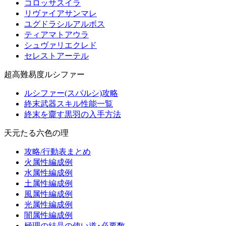
コロッサスイラ
リヴァイアサンマレ
ユグドラシルアルボス
ティアマトアウラ
シュヴァリエクレド
セレストアーテル
超高難易度ルシファー
ルシファー(スパルシ)攻略
終末武器スキル性能一覧
終末を齎す黒羽の入手方法
天元たる六色の理
攻略/行動表まとめ
火属性編成例
水属性編成例
土属性編成例
風属性編成例
光属性編成例
闇属性編成例
極理の結晶の使い道･必要数