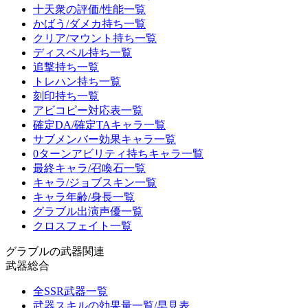
十天衆の評価/性能一覧
かばう/ダメカ持ち一覧
クリア/マウント持ち一覧
ディスペル持ち一覧
追撃持ち一覧
トレハン持ち一覧
刻印持ち一覧
アビコピー対応表一覧
確定DA/確定TAキャラ一覧
サブメンバー効果キャラ一覧
0ターンアビリティ持ちキャラ一覧
最終キャラ/召喚石一覧
キャラ/ジョブスキン一覧
キャラ年齢/身長一覧
グラブル出演声優一覧
クロスフェイト一覧
グラブルの武器関連
武器総合
全SSR武器一覧
武器スキルの効果量一覧/早見表