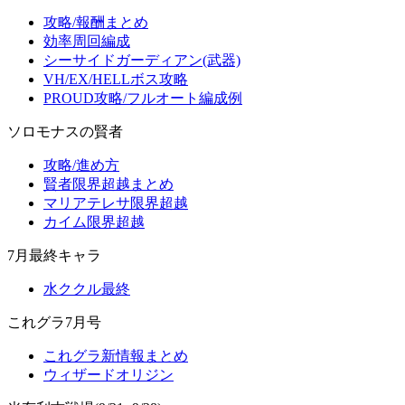
攻略/報酬まとめ
効率周回編成
シーサイドガーディアン(武器)
VH/EX/HELLボス攻略
PROUD攻略/フルオート編成例
ソロモナスの賢者
攻略/進め方
賢者限界超越まとめ
マリアテレサ限界超越
カイム限界超越
7月最終キャラ
水ククル最終
これグラ7月号
これグラ新情報まとめ
ウィザードオリジン