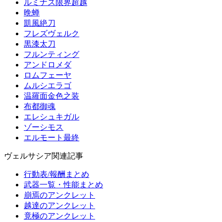
ルミナス限界超越
晩蝉
凱風絶刀
フレズヴェルク
黒漆太刀
フルンティング
アンドロメダ
ロムフェーヤ
ムルシエラゴ
温羅面金色之装
布都御魂
エレシュキガル
ゾーシモス
エルモート最終
ヴェルサシア関連記事
行動表/報酬まとめ
武器一覧・性能まとめ
崩焉のアンクレット
越達のアンクレット
竟極のアンクレット