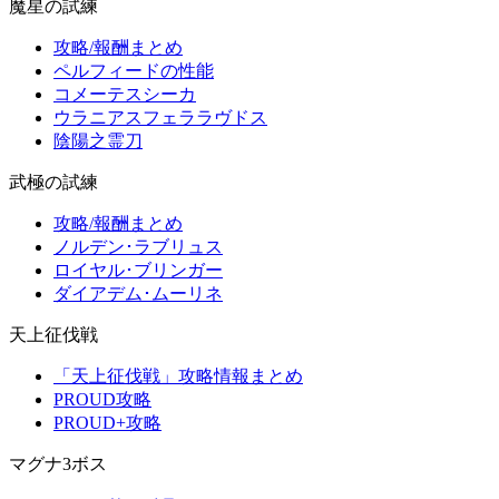
魔星の試練
攻略/報酬まとめ
ペルフィードの性能
コメーテスシーカ
ウラニアスフェララヴドス
陰陽之霊刀
武極の試練
攻略/報酬まとめ
ノルデン･ラブリュス
ロイヤル･ブリンガー
ダイアデム･ムーリネ
天上征伐戦
「天上征伐戦」攻略情報まとめ
PROUD攻略
PROUD+攻略
マグナ3ボス