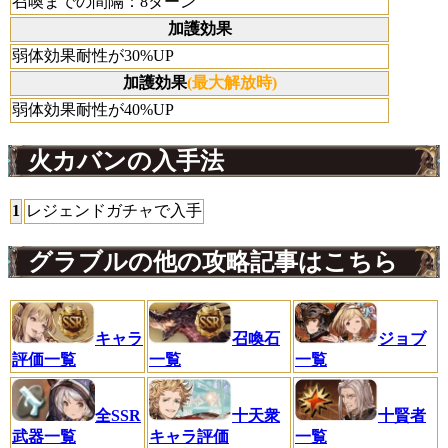
召喚までの間隔：8ターン
加護効果
弱体効果耐性が30%UP
加護効果
(最大解放時)
弱体効果耐性が40%UP
火カバンの入手法
1
レジェンドガチャで入手
グラブルの他の攻略記事はこちら
キャラ
召喚石
ジョブ
評価一覧
一覧
一覧
全SSR
十天衆
十賢者
武器一覧
キャラ評価
一覧