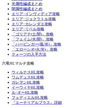
光属性編成まとめ
闇属性編成まとめ
エリア･インヴィディア攻略
エリア･ジョクラトル攻略
エリア･カレンダエ攻略
エリア･リベル攻略
「ゴリアテ(土/闇)」攻略
「フェイム(水/闇)」攻略
「ハービンガー(風/光)」攻略
「エローシオ(火/光)」攻略
クォーツの入手方法
六竜HLマルチ攻略
ウィルナスHL攻略
ワムデュスHL攻略
ガレヲンHL攻略
イーウィヤHL攻略
ル･オーHL攻略
フェディエルHL攻略
『エーテリアルプラス』詳細