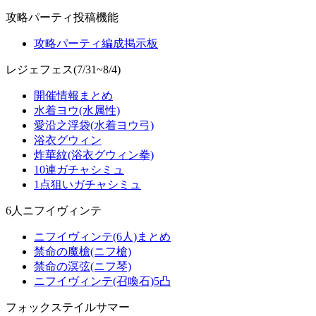
攻略パーティ投稿機能
攻略パーティ編成掲示板
レジェフェス(7/31~8/4)
開催情報まとめ
水着ヨウ(水属性)
愛沿之浮袋(水着ヨウ弓)
浴衣グウィン
炸華紋(浴衣グウィン拳)
10連ガチャシミュ
1点狙いガチャシミュ
6人ニフイヴィンテ
ニフイヴィンテ(6人)まとめ
禁命の魔槍(ニフ槍)
禁命の溟弦(ニフ琴)
ニフイヴィンテ(召喚石)5凸
フォックステイルサマー