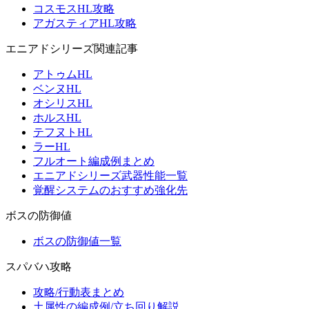
コスモスHL攻略
アガスティアHL攻略
エニアドシリーズ関連記事
アトゥムHL
ベンヌHL
オシリスHL
ホルスHL
テフヌトHL
ラーHL
フルオート編成例まとめ
エニアドシリーズ武器性能一覧
覚醒システムのおすすめ強化先
ボスの防御値
ボスの防御値一覧
スパバハ攻略
攻略/行動表まとめ
土属性の編成例/立ち回り解説