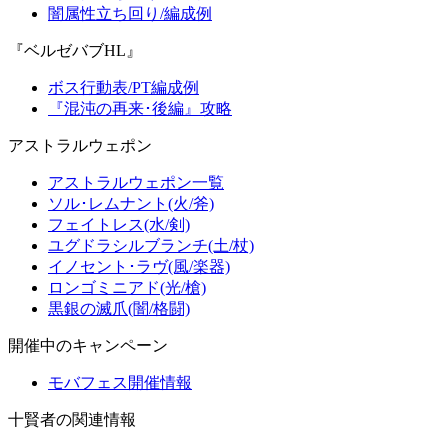
闇属性立ち回り/編成例
『ベルゼバブHL』
ボス行動表/PT編成例
『混沌の再来･後編』攻略
アストラルウェポン
アストラルウェポン一覧
ソル･レムナント(火/斧)
フェイトレス(水/剣)
ユグドラシルブランチ(土/杖)
イノセント･ラヴ(風/楽器)
ロンゴミニアド(光/槍)
黒銀の滅爪(闇/格闘)
開催中のキャンペーン
モバフェス開催情報
十賢者の関連情報