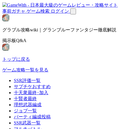
事前ガチャ
ゲーム検索
ログイン
グラブル攻略wiki｜グランブルーファンタジー徹底解説
掲示板Q&A
トップに戻る
ゲーム攻略一覧を見る
SSR評価一覧
サプチケおすすめ
十天衆最終･加入
十賢者最終
理想武器編成
ジョブ一覧
パーティ編成投稿
SSR武器一覧
マルチバトル