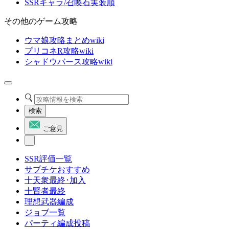
SSRキャラ/召喚石実装順
その他のゲーム攻略
ウマ娘攻略まとめwiki
プリコネR攻略wiki
シャドウバース攻略wiki
検索
ご意見
SSR評価一覧
サプチケおすすめ
十天衆最終･加入
十賢者最終
理想武器編成
ジョブ一覧
パーティ編成投稿