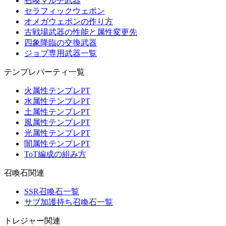
召喚マルチ武器
セラフィックウェポン
オメガウェポンの作り方
古戦場武器の性能と属性変更先
四象降臨の交換武器
ジョブ専用武器一覧
テンプレパーティ一覧
火属性テンプレPT
水属性テンプレPT
土属性テンプレPT
風属性テンプレPT
光属性テンプレPT
闇属性テンプレPT
ToT編成の組み方
召喚石関連
SSR召喚石一覧
サブ加護持ち召喚石一覧
トレジャー関連