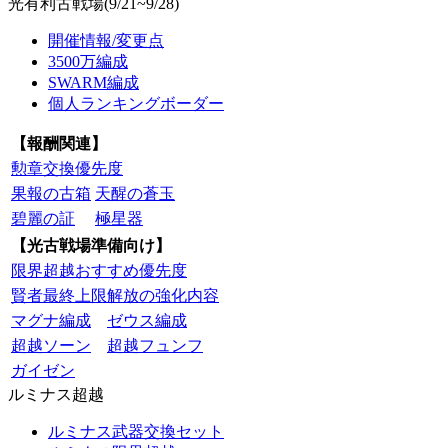
光有利古戦場(9/21~9/28)
開催情報/変更点
3500万編成
SWARM編成
個人ランキングボーダー
【報酬関連】
勲章交換優先度
果報の古箱
天醒の蒼玉
碧麗の証
極星器
【光古戦場準備向け】
限界超越おすすめ優先度
賢者最終上限解放の強化内容
マグナ編成
ゼウス編成
超越ソーン
超越フュンフ
ガイゼン
ルミナス超越
ルミナス武器交換セット