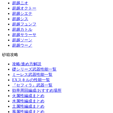
超越ニオ
超越オクトー
超越シエテ
超越シス
超越フュンフ
超越カトル
超越サラーサ
超越ソーン
超越ウーノ
砂箱攻略
攻略/進め方解説
礎シリーズ武器性能一覧
ミーレス武器性能一覧
EXスキルの性能一覧
『セフィラ』武器一覧
効率周回編成/おすすめ場所
火属性編成まとめ
水属性編成まとめ
土属性編成まとめ
風属性編成まとめ