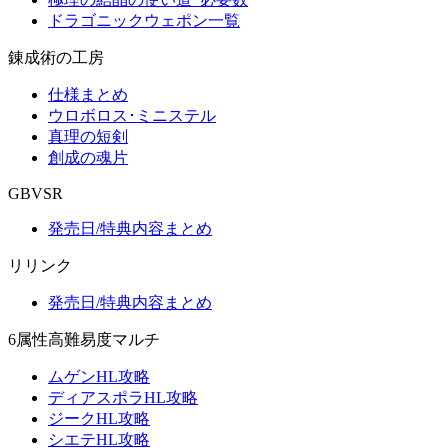
ドラゴニックウェポン一覧
錬成術の工房
仕様まとめ
ウロボロス･ミニステル
真理の短剣
創成の魂片
GBVSR
発売日/特典内容まとめ
リリンク
発売日/特典内容まとめ
6属性高難易度マルチ
ムゲンHL攻略
ディアスポラHL攻略
ジークHL攻略
シエテHL攻略