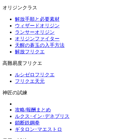
オリジンクラス
解放手順と必要素材
ウィザードオリジン
ランサーオリジン
オリジンファイター
天醒の蒼玉の入手方法
解放フリクエ
高難易度フリクエ
ルシゼロフリクエ
フリクエ天元
神匠の試練
攻略/報酬まとめ
ルクス･イン･デネブリス
鎖断鉄鋼拳
ギタロン･マエストロ