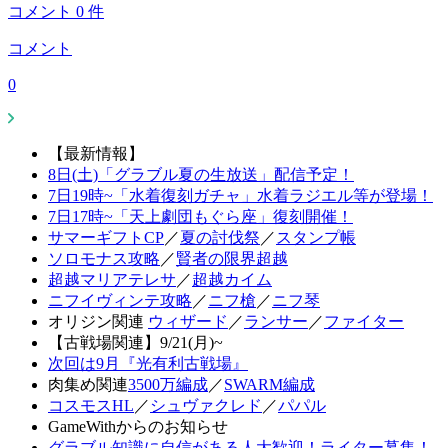
コメント
0
件
コメント
0
【最新情報】
8日(土)「グラブル夏の生放送」配信予定！
7日19時~「水着復刻ガチャ」水着ラジエル等が登場！
7日17時~「天上劇団もぐら座」復刻開催！
サマーギフトCP
／
夏の討伐祭
／
スタンプ帳
ソロモナス攻略
／
賢者の限界超越
超越マリアテレサ
／
超越カイム
ニフイヴィンテ攻略
／
ニフ槍
／
ニフ琴
オリジン関連
ウィザード
／
ランサー
／
ファイター
【古戦場関連】9/21(月)~
次回は9月『光有利古戦場』
肉集め関連
3500万編成
／
SWARM編成
コスモスHL
／
シュヴァクレド
／
パパル
GameWithからのお知らせ
グラブル知識に自信がある人大歓迎！ライター募集！