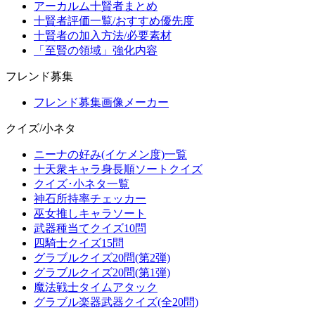
アーカルム十賢者まとめ
十賢者評価一覧/おすすめ優先度
十賢者の加入方法/必要素材
「至賢の領域」強化内容
フレンド募集
フレンド募集画像メーカー
クイズ/小ネタ
ニーナの好み(イケメン度)一覧
十天衆キャラ身長順ソートクイズ
クイズ･小ネタ一覧
神石所持率チェッカー
巫女推しキャラソート
武器種当てクイズ10問
四騎士クイズ15問
グラブルクイズ20問(第2弾)
グラブルクイズ20問(第1弾)
魔法戦士タイムアタック
グラブル楽器武器クイズ(全20問)