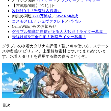
オリジン関連
ウィザード
／
ランサー
／
ファイター
【古戦場関連】9/21(月)~
次回は9月『光有利古戦場』
肉集め関連
3500万編成
／
SWARM編成
コスモスHL
／
シュヴァクレド
／
パパル
GameWithからのお知らせ
グラブル知識に自信がある人大歓迎！ライター募集！
未経験可&完全在宅！攻略ライター募集！
グラブルの水着カタリナを評価！強い点や使い方、ステータ
スや奥義/アビリティ、上限解放素材についてまとめていま
す。水着カタリナを運用する際の参考にどうぞ。
目次