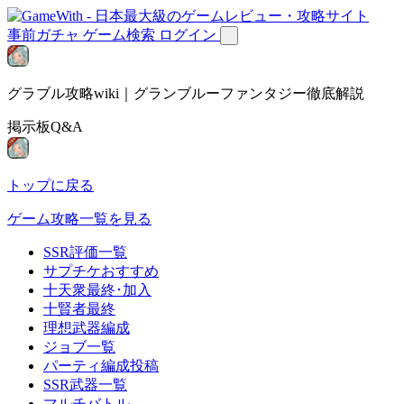
事前ガチャ
ゲーム検索
ログイン
グラブル攻略wiki｜グランブルーファンタジー徹底解説
掲示板Q&A
トップに戻る
ゲーム攻略一覧を見る
SSR評価一覧
サプチケおすすめ
十天衆最終･加入
十賢者最終
理想武器編成
ジョブ一覧
パーティ編成投稿
SSR武器一覧
マルチバトル