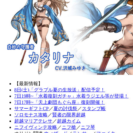
【最新情報】
8日(土)「グラブル夏の生放送」配信予定！
7日19時~「水着復刻ガチャ」水着ラジエル等が登場！
7日17時~「天上劇団もぐら座」復刻開催！
サマーギフトCP
／
夏の討伐祭
／
スタンプ帳
ソロモナス攻略
／
賢者の限界超越
超越マリアテレサ
／
超越カイム
ニフイヴィンテ攻略
／
ニフ槍
／
ニフ琴