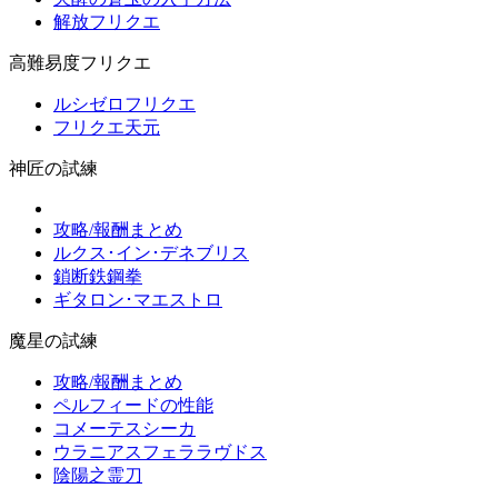
解放フリクエ
高難易度フリクエ
ルシゼロフリクエ
フリクエ天元
神匠の試練
攻略/報酬まとめ
ルクス･イン･デネブリス
鎖断鉄鋼拳
ギタロン･マエストロ
魔星の試練
攻略/報酬まとめ
ペルフィードの性能
コメーテスシーカ
ウラニアスフェララヴドス
陰陽之霊刀