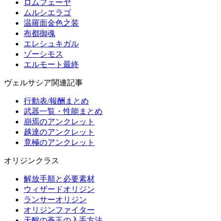
ロムフェーヤ
ムルシエラゴ
温羅面金色之装
布都御魂
エレシュキガル
ゾーシモス
エルモート最終
ヴェルサシア関連記事
行動表/報酬まとめ
武器一覧・性能まとめ
崩焉のアンクレット
越達のアンクレット
竟極のアンクレット
オリジンクラス
解放手順と必要素材
ウィザードオリジン
ランサーオリジン
オリジンファイター
天醒の蒼玉の入手方法