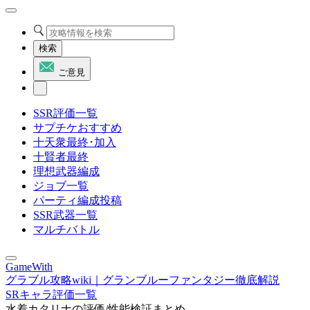
検索
ご意見
SSR評価一覧
サプチケおすすめ
十天衆最終･加入
十賢者最終
理想武器編成
ジョブ一覧
パーティ編成投稿
SSR武器一覧
マルチバトル
GameWith
グラブル攻略wiki｜グランブルーファンタジー徹底解説
SRキャラ評価一覧
水着カタリナの評価/性能検証まとめ