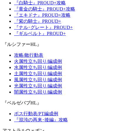
『白騎士』PROUD+攻略
『黄金の騎士』PROUD+攻略
『エキドナ』PROUD+攻略
『紫の騎士』PROUD+
『ナル･グレート』PROUD+
『ギルベルト』PROUD+
『ルシファーHL』
攻略/敵行動表
火属性立ち回り/編成例
水属性立ち回り/編成例
土属性立ち回り/編成例
風属性立ち回り/編成例
光属性立ち回り/編成例
闇属性立ち回り/編成例
『ベルゼバブHL』
ボス行動表/PT編成例
『混沌の再来･後編』攻略
アストラルウェポン