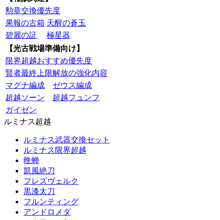
勲章交換優先度
果報の古箱
天醒の蒼玉
碧麗の証
極星器
【光古戦場準備向け】
限界超越おすすめ優先度
賢者最終上限解放の強化内容
マグナ編成
ゼウス編成
超越ソーン
超越フュンフ
ガイゼン
ルミナス超越
ルミナス武器交換セット
ルミナス限界超越
晩蝉
凱風絶刀
フレズヴェルク
黒漆太刀
フルンティング
アンドロメダ