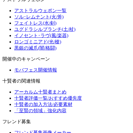
アストラルウェポン一覧
ソル･レムナント(火/斧)
フェイトレス(水/剣)
ユグドラシルブランチ(土/杖)
イノセント･ラヴ(風/楽器)
ロンゴミニアド(光/槍)
黒銀の滅爪(闇/格闘)
開催中のキャンペーン
モバフェス開催情報
十賢者の関連情報
アーカルム十賢者まとめ
十賢者評価一覧/おすすめ優先度
十賢者の加入方法/必要素材
「至賢の領域」強化内容
フレンド募集
フレンド募集画像メーカー