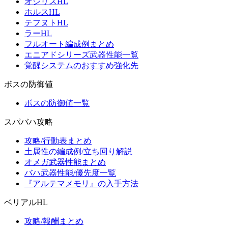
オシリスHL
ホルスHL
テフヌトHL
ラーHL
フルオート編成例まとめ
エニアドシリーズ武器性能一覧
覚醒システムのおすすめ強化先
ボスの防御値
ボスの防御値一覧
スパバハ攻略
攻略/行動表まとめ
土属性の編成例/立ち回り解説
オメガ武器性能まとめ
バハ武器性能/優先度一覧
『アルテマメモリ』の入手方法
ベリアルHL
攻略/報酬まとめ