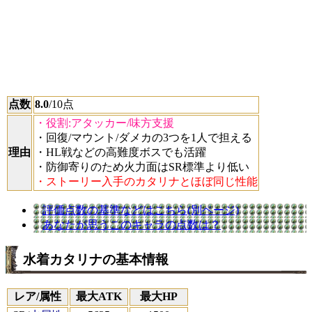
点数
8.0
/10点
・役割:アタッカー/味方支援
・回復/マウント/ダメカの3つを1人で担える
理由
・HL戦などの高難度ボスでも活躍
・防御寄りのため火力面はSR標準より低い
・ストーリー入手のカタリナとほぼ同じ性能
評価点数の基準などはこちら(別ページ)
あなたが思うこのキャラの点数は？
水着カタリナの基本情報
レア/属性
最大ATK
最大HP