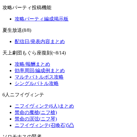
攻略パーティ投稿機能
攻略パーティ編成掲示板
夏生放送(8/8)
配信日/発表内容まとめ
天上劇団もぐら座復刻(~8/14)
攻略/報酬まとめ
効率周回/編成例まとめ
マルチバトルボス攻略
シングルバトル攻略
6人ニフイヴィンテ
ニフイヴィンテ(6人)まとめ
禁命の魔槍(ニフ槍)
禁命の溟弦(ニフ琴)
ニフイヴィンテ(召喚石)5凸
ソロモナスの賢者