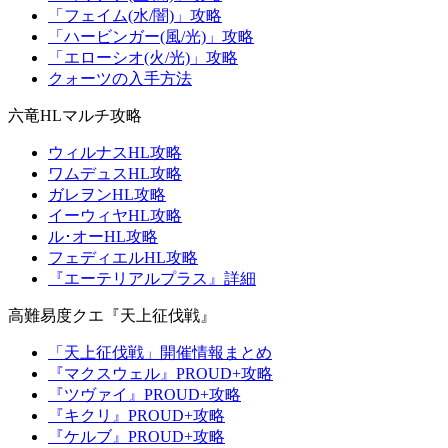
「フェイム(水/闇)」攻略
「ハービンガー(風/光)」攻略
「エローシオ(火/光)」攻略
クォーツの入手方法
六竜HLマルチ攻略
ウィルナスHL攻略
ワムデュスHL攻略
ガレヲンHL攻略
イーウィヤHL攻略
ル･オーHL攻略
フェディエルHL攻略
『エーテリアルプラス』詳細
高難易度クエ『天上征伐戦』
「天上征伐戦」開催情報まとめ
『マクスウェル』PROUD+攻略
『ツヴァイ』PROUD+攻略
『キクリ』PROUD+攻略
『ケルブ』PROUD+攻略