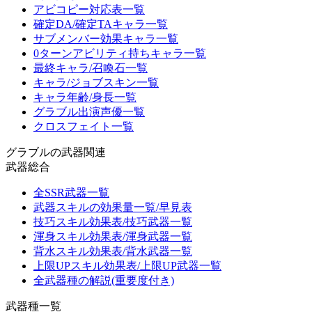
アビコピー対応表一覧
確定DA/確定TAキャラ一覧
サブメンバー効果キャラ一覧
0ターンアビリティ持ちキャラ一覧
最終キャラ/召喚石一覧
キャラ/ジョブスキン一覧
キャラ年齢/身長一覧
グラブル出演声優一覧
クロスフェイト一覧
グラブルの武器関連
武器総合
全SSR武器一覧
武器スキルの効果量一覧/早見表
技巧スキル効果表/技巧武器一覧
渾身スキル効果表/渾身武器一覧
背水スキル効果表/背水武器一覧
上限UPスキル効果表/上限UP武器一覧
全武器種の解説(重要度付き)
武器種一覧