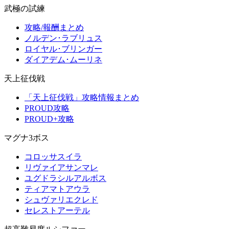
武極の試練
攻略/報酬まとめ
ノルデン･ラブリュス
ロイヤル･ブリンガー
ダイアデム･ムーリネ
天上征伐戦
「天上征伐戦」攻略情報まとめ
PROUD攻略
PROUD+攻略
マグナ3ボス
コロッサスイラ
リヴァイアサンマレ
ユグドラシルアルボス
ティアマトアウラ
シュヴァリエクレド
セレストアーテル