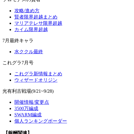
攻略/進め方
賢者限界超越まとめ
マリアテレサ限界超越
カイム限界超越
7月最終キャラ
水ククル最終
これグラ7月号
これグラ新情報まとめ
ウィザードオリジン
光有利古戦場(9/21~9/28)
開催情報/変更点
3500万編成
SWARM編成
個人ランキングボーダー
【報酬関連】