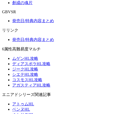
創成の魂片
GBVSR
発売日/特典内容まとめ
リリンク
発売日/特典内容まとめ
6属性高難易度マルチ
ムゲンHL攻略
ディアスポラHL攻略
ジークHL攻略
シエテHL攻略
コスモスHL攻略
アガスティアHL攻略
エニアドシリーズ関連記事
アトゥムHL
ベンヌHL