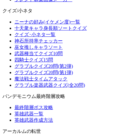
クイズ/小ネタ
ニーナの好み(イケメン度)一覧
十天衆キャラ身長順ソートクイズ
クイズ･小ネタ一覧
神石所持率チェッカー
巫女推しキャラソート
武器種当てクイズ10問
四騎士クイズ15問
グラブルクイズ20問(第2弾)
グラブルクイズ20問(第1弾)
魔法戦士タイムアタック
グラブル楽器武器クイズ(全20問)
パンデモニウム最終階層攻略
最終階層ボス攻略
英雄武器一覧
英雄武器作成方法
アーカルムの転世