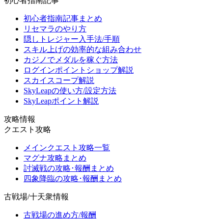
初心者指南記事
初心者指南記事まとめ
リセマラのやり方
隠しトレジャー入手法/手順
スキル上げの効率的な組み合わせ
カジノでメダルを稼ぐ方法
ログインポイントショップ解説
スカイスコープ解説
SkyLeapの使い方/設定方法
SkyLeapポイント解説
攻略情報
クエスト攻略
メインクエスト攻略一覧
マグナ攻略まとめ
討滅戦の攻略･報酬まとめ
四象降臨の攻略･報酬まとめ
古戦場/十天衆情報
古戦場の進め方/報酬