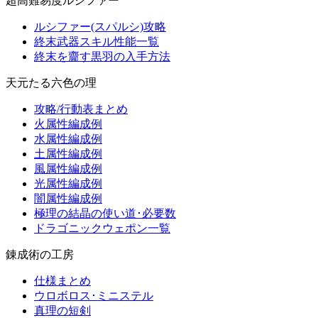
超高難易度ルシファー
ルシファー(スパルシ)攻略
終末武器スキル性能一覧
終末を齎す黒羽の入手方法
天元たる六色の理
攻略/行動表まとめ
火属性編成例
水属性編成例
土属性編成例
風属性編成例
光属性編成例
闇属性編成例
極理の結晶の使い道･必要数
ドラゴニックウェポン一覧
錬成術の工房
仕様まとめ
ウロボロス･ミニステル
真理の短剣