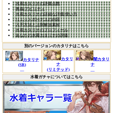
水着カタリナの評価点数
奥義/アビリティ
水着カタリナの詳細な評価/使い方
リミットボーナスの内容
入手方法と上限解放素材
水着カタリナのプロフィール
あなたの水着カタリナの評価
別のバージョンのカタリナはこちら
カタリ
闇カタリ
カタリナ
ナ
ナ
(SR)
(リミテッド)
水着ガチャについてはこちら