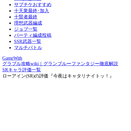
サプチケおすすめ
十天衆最終･加入
十賢者最終
理想武器編成
ジョブ一覧
パーティ編成投稿
SSR武器一覧
マルチバトル
GameWith
グラブル攻略wiki｜グランブルーファンタジー徹底解説
SRキャラ評価一覧
ローアイン(SR)の評価『今夜はキャタリナイトッ！』