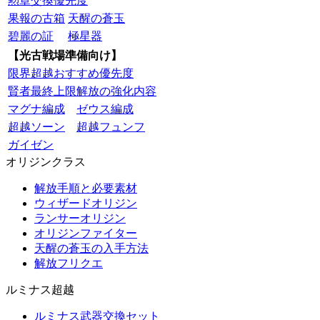
勲章交換優先度
果報の古箱
天醒の蒼玉
碧麗の証
極星器
【光古戦場準備向け】
限界超越おすすめ優先度
賢者最終上限解放の強化内容
マグナ編成
ゼウス編成
超越ソーン
超越フュンフ
ガイゼン
オリジンクラス
解放手順と必要素材
ウィザードオリジン
ランサーオリジン
オリジンファイター
天醒の蒼玉の入手方法
解放フリクエ
ルミナス超越
ルミナス武器交換セット