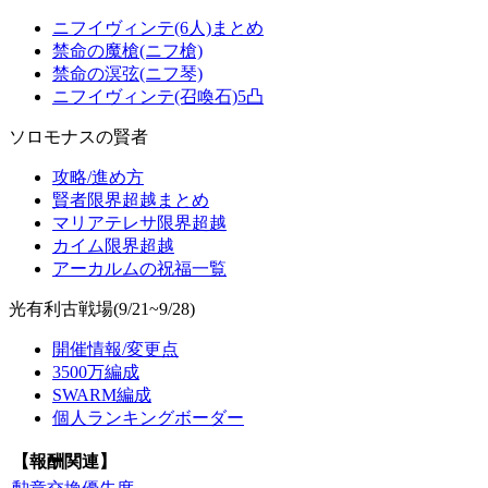
ニフイヴィンテ(6人)まとめ
禁命の魔槍(ニフ槍)
禁命の溟弦(ニフ琴)
ニフイヴィンテ(召喚石)5凸
ソロモナスの賢者
攻略/進め方
賢者限界超越まとめ
マリアテレサ限界超越
カイム限界超越
アーカルムの祝福一覧
光有利古戦場(9/21~9/28)
開催情報/変更点
3500万編成
SWARM編成
個人ランキングボーダー
【報酬関連】