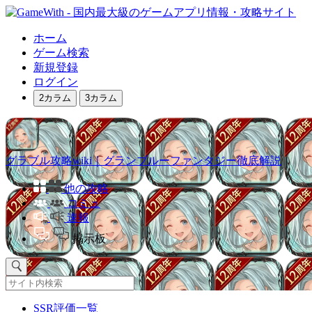
ホーム
ゲーム検索
新規登録
ログイン
2カラム
3カラム
グラブル攻略wiki｜グランブルーファンタジー徹底解説
他の攻略
コミュ
速報
掲示板
SSR評価一覧