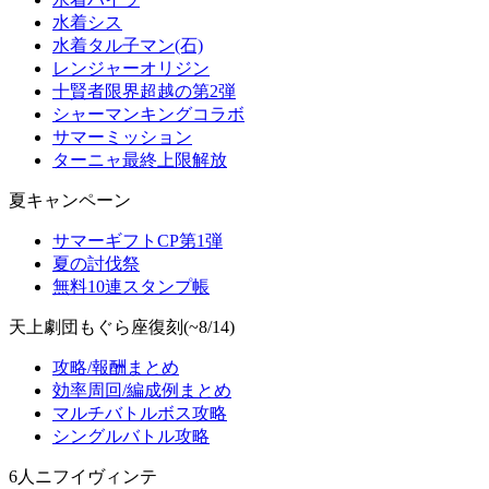
水着シス
水着タル子マン(石)
レンジャーオリジン
十賢者限界超越の第2弾
シャーマンキングコラボ
サマーミッション
ターニャ最終上限解放
夏キャンペーン
サマーギフトCP第1弾
夏の討伐祭
無料10連スタンプ帳
天上劇団もぐら座復刻(~8/14)
攻略/報酬まとめ
効率周回/編成例まとめ
マルチバトルボス攻略
シングルバトル攻略
6人ニフイヴィンテ