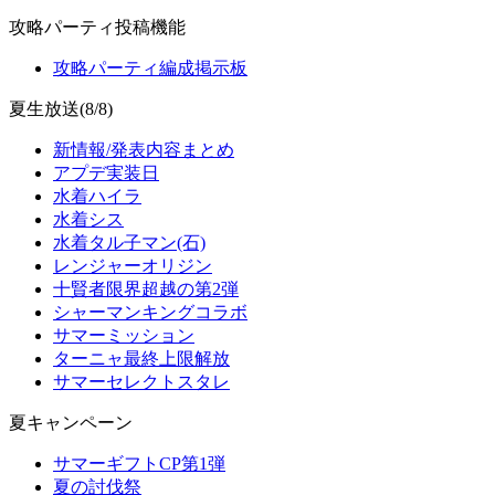
攻略パーティ投稿機能
攻略パーティ編成掲示板
夏生放送(8/8)
新情報/発表内容まとめ
アプデ実装日
水着ハイラ
水着シス
水着タル子マン(石)
レンジャーオリジン
十賢者限界超越の第2弾
シャーマンキングコラボ
サマーミッション
ターニャ最終上限解放
サマーセレクトスタレ
夏キャンペーン
サマーギフトCP第1弾
夏の討伐祭