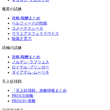
魔星の試練
攻略/報酬まとめ
ペルフィードの性能
コメーテスシーカ
ウラニアスフェララヴドス
陰陽之霊刀
武極の試練
攻略/報酬まとめ
ノルデン･ラブリュス
ロイヤル･ブリンガー
ダイアデム･ムーリネ
天上征伐戦
「天上征伐戦」攻略情報まとめ
PROUD攻略
PROUD+攻略
マグナ3ボス