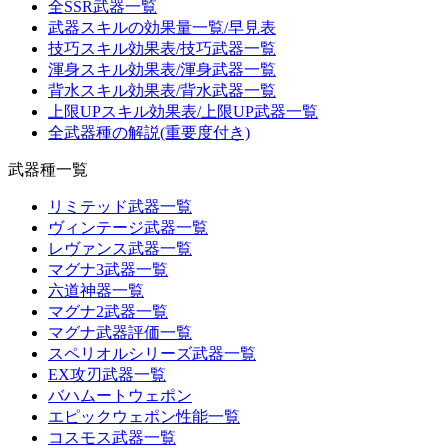
全SSR武器一覧
武器スキルの効果量一覧/早見表
技巧スキル効果表/技巧武器一覧
渾身スキル効果表/渾身武器一覧
背水スキル効果表/背水武器一覧
上限UPスキル効果表/上限UP武器一覧
全武器種の解説(重要度付き)
武器種一覧
リミテッド武器一覧
ヴィンテージ武器一覧
レヴァンス武器一覧
マグナ3武器一覧
六道神器一覧
マグナ2武器一覧
マグナ武器評価一覧
スペリオルシリーズ武器一覧
EX攻刃武器一覧
バハムートウェポン
エピックウェポン性能一覧
コスモス武器一覧