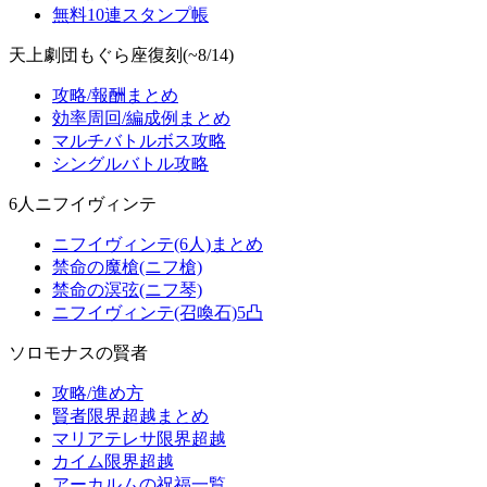
無料10連スタンプ帳
天上劇団もぐら座復刻(~8/14)
攻略/報酬まとめ
効率周回/編成例まとめ
マルチバトルボス攻略
シングルバトル攻略
6人ニフイヴィンテ
ニフイヴィンテ(6人)まとめ
禁命の魔槍(ニフ槍)
禁命の溟弦(ニフ琴)
ニフイヴィンテ(召喚石)5凸
ソロモナスの賢者
攻略/進め方
賢者限界超越まとめ
マリアテレサ限界超越
カイム限界超越
アーカルムの祝福一覧