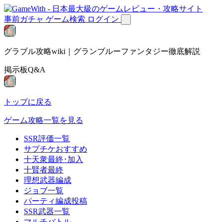
事前ガチャ
ゲーム検索
ログイン
グラブル攻略wiki｜グランブルーファンタジー徹底解説
掲示板Q&A
トップに戻る
ゲーム攻略一覧を見る
SSR評価一覧
サプチケおすすめ
十天衆最終･加入
十賢者最終
理想武器編成
ジョブ一覧
パーティ編成投稿
SSR武器一覧
マルチバトル