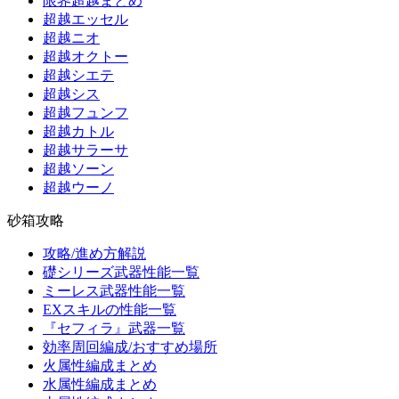
限界超越まとめ
超越エッセル
超越ニオ
超越オクトー
超越シエテ
超越シス
超越フュンフ
超越カトル
超越サラーサ
超越ソーン
超越ウーノ
砂箱攻略
攻略/進め方解説
礎シリーズ武器性能一覧
ミーレス武器性能一覧
EXスキルの性能一覧
『セフィラ』武器一覧
効率周回編成/おすすめ場所
火属性編成まとめ
水属性編成まとめ