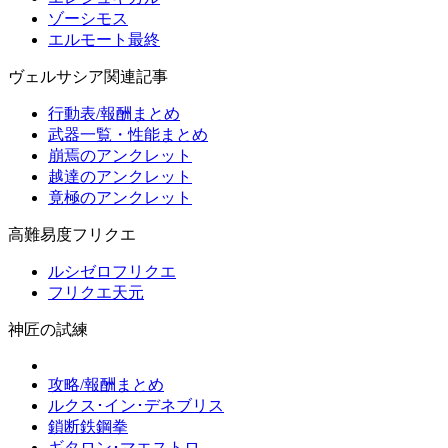
ゾーシモス
エルモート最終
ヴェルサシア関連記事
行動表/報酬まとめ
武器一覧・性能まとめ
崩焉のアンクレット
越達のアンクレット
竟極のアンクレット
高難易度フリクエ
ルシゼロフリクエ
フリクエ天元
神匠の試練
攻略/報酬まとめ
ルクス･イン･デネブリス
鎖断鉄鋼拳
ギタロン･マエストロ