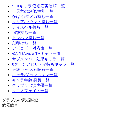
SSRキャラ/召喚石実装順一覧
十天衆の評価/性能一覧
かばう/ダメカ持ち一覧
クリア/マウント持ち一覧
ディスペル持ち一覧
追撃持ち一覧
トレハン持ち一覧
刻印持ち一覧
アビコピー対応表一覧
確定DA/確定TAキャラ一覧
サブメンバー効果キャラ一覧
0ターンアビリティ持ちキャラ一覧
最終キャラ/召喚石一覧
キャラ/ジョブスキン一覧
キャラ年齢/身長一覧
グラブル出演声優一覧
クロスフェイト一覧
グラブルの武器関連
武器総合