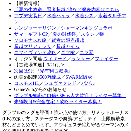
【最新情報】
「夏の生放送」賢者超越2弾など発表内容はこちら
アプデ実装日
／
水着ハイラ
／
水着シス
／
水着タル子マ
ン
レンジャーオリジン
／
シャーマンキングコラボ
サマーギフトCP
／
夏の討伐祭
／
スタンプ帳
ソロモナス攻略
／
賢者の限界超越
超越マリアテレサ
／
超越カイム
ニフイヴィンテ攻略
／
ニフ槍
／
ニフ琴
オリジン関連
ウィザード
／
ランサー
／
ファイター
【古戦場関連】9/21(月)~
次回は9月『光有利古戦場』
肉集め関連
3500万編成
／
SWARM編成
コスモスHL
／
シュヴァクレド
／
パパル
GameWithからのお知らせ
グラブル知識に自信がある人大歓迎！ライター募集！
未経験可&完全在宅！攻略ライター募集！
グラブルのメグを評価！強い点や使い方、リミットボーナス
(LB)の振り方、ステータスや奥義/アビリティ、上限解放素
材などまとめています。アウギュステ絶対守るウーマンのメ
グを運用する際の参考にどうぞ。