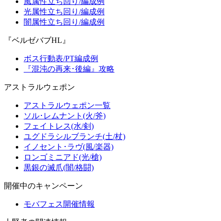
風属性立ち回り/編成例
光属性立ち回り/編成例
闇属性立ち回り/編成例
『ベルゼバブHL』
ボス行動表/PT編成例
『混沌の再来･後編』攻略
アストラルウェポン
アストラルウェポン一覧
ソル･レムナント(火/斧)
フェイトレス(水/剣)
ユグドラシルブランチ(土/杖)
イノセント･ラヴ(風/楽器)
ロンゴミニアド(光/槍)
黒銀の滅爪(闇/格闘)
開催中のキャンペーン
モバフェス開催情報