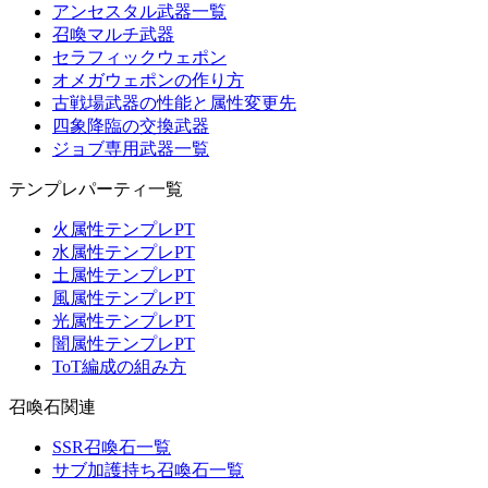
アンセスタル武器一覧
召喚マルチ武器
セラフィックウェポン
オメガウェポンの作り方
古戦場武器の性能と属性変更先
四象降臨の交換武器
ジョブ専用武器一覧
テンプレパーティ一覧
火属性テンプレPT
水属性テンプレPT
土属性テンプレPT
風属性テンプレPT
光属性テンプレPT
闇属性テンプレPT
ToT編成の組み方
召喚石関連
SSR召喚石一覧
サブ加護持ち召喚石一覧