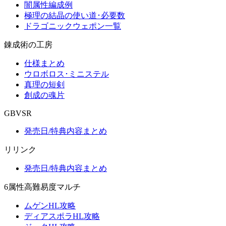
闇属性編成例
極理の結晶の使い道･必要数
ドラゴニックウェポン一覧
錬成術の工房
仕様まとめ
ウロボロス･ミニステル
真理の短剣
創成の魂片
GBVSR
発売日/特典内容まとめ
リリンク
発売日/特典内容まとめ
6属性高難易度マルチ
ムゲンHL攻略
ディアスポラHL攻略