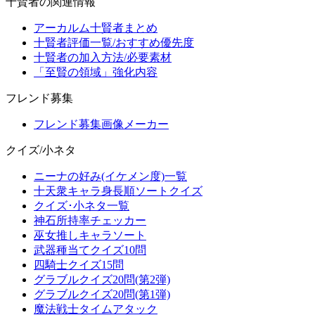
十賢者の関連情報
アーカルム十賢者まとめ
十賢者評価一覧/おすすめ優先度
十賢者の加入方法/必要素材
「至賢の領域」強化内容
フレンド募集
フレンド募集画像メーカー
クイズ/小ネタ
ニーナの好み(イケメン度)一覧
十天衆キャラ身長順ソートクイズ
クイズ･小ネタ一覧
神石所持率チェッカー
巫女推しキャラソート
武器種当てクイズ10問
四騎士クイズ15問
グラブルクイズ20問(第2弾)
グラブルクイズ20問(第1弾)
魔法戦士タイムアタック