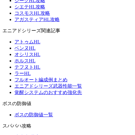
ジークHL攻略
シエテHL攻略
コスモスHL攻略
アガスティアHL攻略
エニアドシリーズ関連記事
アトゥムHL
ベンヌHL
オシリスHL
ホルスHL
テフヌトHL
ラーHL
フルオート編成例まとめ
エニアドシリーズ武器性能一覧
覚醒システムのおすすめ強化先
ボスの防御値
ボスの防御値一覧
スパバハ攻略