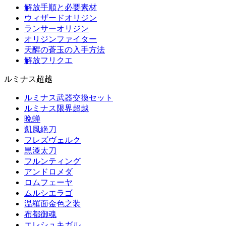
解放手順と必要素材
ウィザードオリジン
ランサーオリジン
オリジンファイター
天醒の蒼玉の入手方法
解放フリクエ
ルミナス超越
ルミナス武器交換セット
ルミナス限界超越
晩蝉
凱風絶刀
フレズヴェルク
黒漆太刀
フルンティング
アンドロメダ
ロムフェーヤ
ムルシエラゴ
温羅面金色之装
布都御魂
エレシュキガル