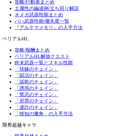
攻略/行動表まとめ
土属性の編成例/立ち回り解説
オメガ武器性能まとめ
バハ武器性能/優先度一覧
『アルテマメモリ』の入手方法
ベリアルHL
攻略/報酬まとめ
ベリアルHL解放クエスト
終末武器一覧とスキル性能
「技錬のチェイン」
「賦活のチェイン」
「謳歌のチェイン」
「誘惑のチェイン」
「禁忌のチェイン」
「邪罪のチェイン」
「虚詐のチェイン」
「狡知の魔角」の入手方法
限界超越キャラ