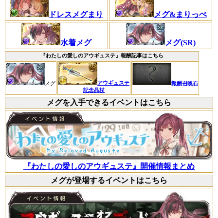
ドレスメグまり
メグ&まりっぺ
水着メグ
メグ(SR)
『わたしの愛しのアウギュステ』報酬記事はこちら
アウギュステ
メグ
報酬召喚石
記念晶杖
メグを入手できるイベントはこちら
『わたしの愛しのアウギュステ』開催情報まとめ
メグが登場するイベントはこちら