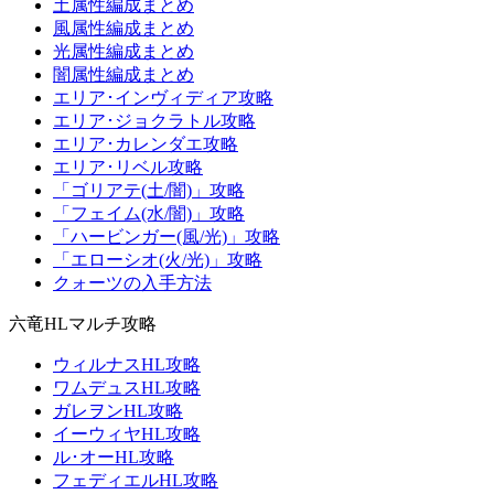
土属性編成まとめ
風属性編成まとめ
光属性編成まとめ
闇属性編成まとめ
エリア･インヴィディア攻略
エリア･ジョクラトル攻略
エリア･カレンダエ攻略
エリア･リベル攻略
「ゴリアテ(土/闇)」攻略
「フェイム(水/闇)」攻略
「ハービンガー(風/光)」攻略
「エローシオ(火/光)」攻略
クォーツの入手方法
六竜HLマルチ攻略
ウィルナスHL攻略
ワムデュスHL攻略
ガレヲンHL攻略
イーウィヤHL攻略
ル･オーHL攻略
フェディエルHL攻略