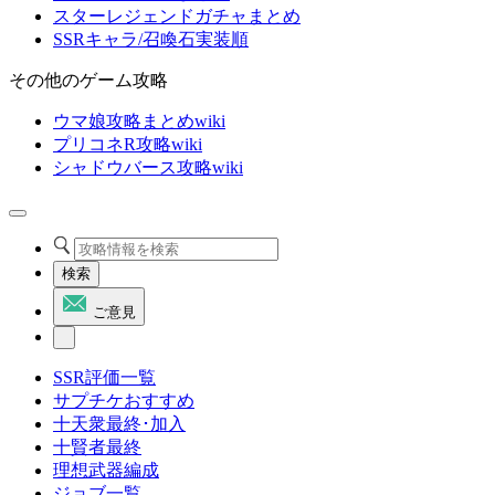
スターレジェンドガチャまとめ
SSRキャラ/召喚石実装順
その他のゲーム攻略
ウマ娘攻略まとめwiki
プリコネR攻略wiki
シャドウバース攻略wiki
検索
ご意見
SSR評価一覧
サプチケおすすめ
十天衆最終･加入
十賢者最終
理想武器編成
ジョブ一覧