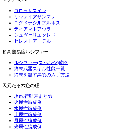
コロッサスイラ
リヴァイアサンマレ
ユグドラシルアルボス
ティアマトアウラ
シュヴァリエクレド
セレストアーテル
超高難易度ルシファー
ルシファー(スパルシ)攻略
終末武器スキル性能一覧
終末を齎す黒羽の入手方法
天元たる六色の理
攻略/行動表まとめ
火属性編成例
水属性編成例
土属性編成例
風属性編成例
光属性編成例