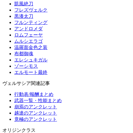
凱風絶刀
フレズヴェルク
黒漆太刀
フルンティング
アンドロメダ
ロムフェーヤ
ムルシエラゴ
温羅面金色之装
布都御魂
エレシュキガル
ゾーシモス
エルモート最終
ヴェルサシア関連記事
行動表/報酬まとめ
武器一覧・性能まとめ
崩焉のアンクレット
越達のアンクレット
竟極のアンクレット
オリジンクラス