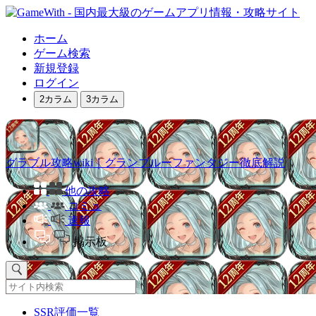
ホーム
ゲーム検索
新規登録
ログイン
2カラム
3カラム
グラブル攻略wiki｜グランブルーファンタジー徹底解説
他の攻略
コミュ
速報
掲示板
SSR評価一覧