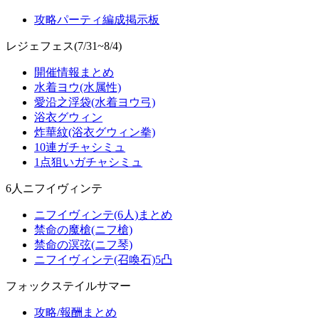
攻略パーティ編成掲示板
レジェフェス(7/31~8/4)
開催情報まとめ
水着ヨウ(水属性)
愛沿之浮袋(水着ヨウ弓)
浴衣グウィン
炸華紋(浴衣グウィン拳)
10連ガチャシミュ
1点狙いガチャシミュ
6人ニフイヴィンテ
ニフイヴィンテ(6人)まとめ
禁命の魔槍(ニフ槍)
禁命の溟弦(ニフ琴)
ニフイヴィンテ(召喚石)5凸
フォックステイルサマー
攻略/報酬まとめ