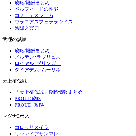
攻略/報酬まとめ
ペルフィードの性能
コメーテスシーカ
ウラニアスフェララヴドス
陰陽之霊刀
武極の試練
攻略/報酬まとめ
ノルデン･ラブリュス
ロイヤル･ブリンガー
ダイアデム･ムーリネ
天上征伐戦
「天上征伐戦」攻略情報まとめ
PROUD攻略
PROUD+攻略
マグナ3ボス
コロッサスイラ
リヴァイアサンマレ