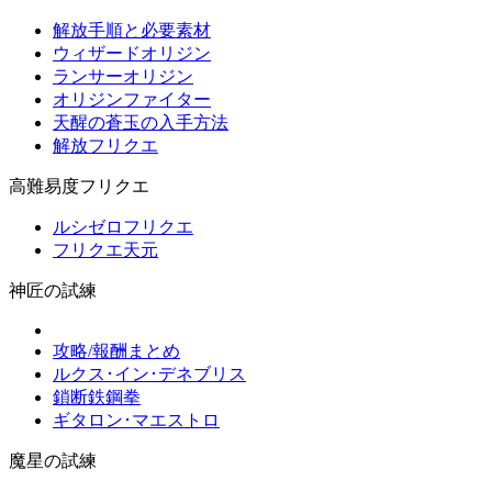
解放手順と必要素材
ウィザードオリジン
ランサーオリジン
オリジンファイター
天醒の蒼玉の入手方法
解放フリクエ
高難易度フリクエ
ルシゼロフリクエ
フリクエ天元
神匠の試練
攻略/報酬まとめ
ルクス･イン･デネブリス
鎖断鉄鋼拳
ギタロン･マエストロ
魔星の試練