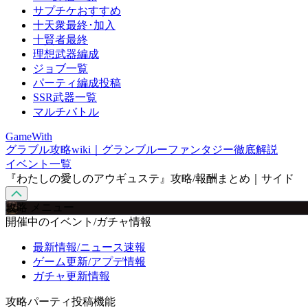
サプチケおすすめ
十天衆最終･加入
十賢者最終
理想武器編成
ジョブ一覧
パーティ編成投稿
SSR武器一覧
マルチバトル
GameWith
グラブル攻略wiki｜グランブルーファンタジー徹底解説
イベント一覧
『わたしの愛しのアウギュステ』攻略/報酬まとめ｜サイド
攻略 メニュー
開催中のイベント/ガチャ情報
最新情報/ニュース速報
ゲーム更新/アプデ情報
ガチャ更新情報
攻略パーティ投稿機能