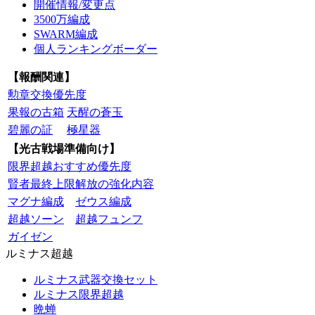
開催情報/変更点
3500万編成
SWARM編成
個人ランキングボーダー
【報酬関連】
勲章交換優先度
果報の古箱
天醒の蒼玉
碧麗の証
極星器
【光古戦場準備向け】
限界超越おすすめ優先度
賢者最終上限解放の強化内容
マグナ編成
ゼウス編成
超越ソーン
超越フュンフ
ガイゼン
ルミナス超越
ルミナス武器交換セット
ルミナス限界超越
晩蝉