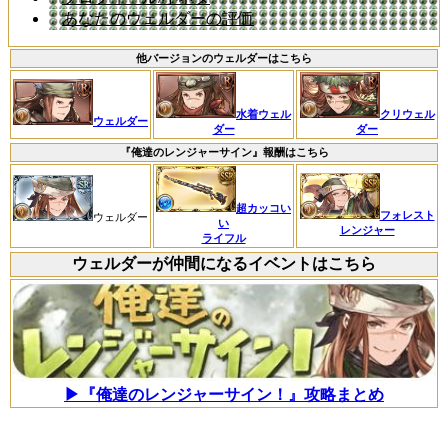
あなたのウェルダーの評価
他バージョンのウェルダーはこちら
水着ウェル
クリウェル
ウェルダー
ダー
ダー
『俺達のレンジャーサイン』報酬はこちら
超カッコい
フォレスト
ウェルダー
い
レンジャー
ライフル
ウェルダーが仲間になるイベントはこちら
▶『俺達のレンジャーサイン！』攻略まとめ