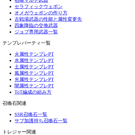
召喚マルチ武器
セラフィックウェポン
オメガウェポンの作り方
古戦場武器の性能と属性変更先
四象降臨の交換武器
ジョブ専用武器一覧
テンプレパーティ一覧
火属性テンプレPT
水属性テンプレPT
土属性テンプレPT
風属性テンプレPT
光属性テンプレPT
闇属性テンプレPT
ToT編成の組み方
召喚石関連
SSR召喚石一覧
サブ加護持ち召喚石一覧
トレジャー関連