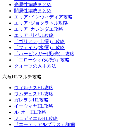
光属性編成まとめ
闇属性編成まとめ
エリア･インヴィディア攻略
エリア･ジョクラトル攻略
エリア･カレンダエ攻略
エリア･リベル攻略
「ゴリアテ(土/闇)」攻略
「フェイム(水/闇)」攻略
「ハービンガー(風/光)」攻略
「エローシオ(火/光)」攻略
クォーツの入手方法
六竜HLマルチ攻略
ウィルナスHL攻略
ワムデュスHL攻略
ガレヲンHL攻略
イーウィヤHL攻略
ル･オーHL攻略
フェディエルHL攻略
『エーテリアルプラス』詳細