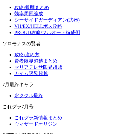
攻略/報酬まとめ
効率周回編成
シーサイドガーディアン(武器)
VH/EX/HELLボス攻略
PROUD攻略/フルオート編成例
ソロモナスの賢者
攻略/進め方
賢者限界超越まとめ
マリアテレサ限界超越
カイム限界超越
7月最終キャラ
水ククル最終
これグラ7月号
これグラ新情報まとめ
ウィザードオリジン