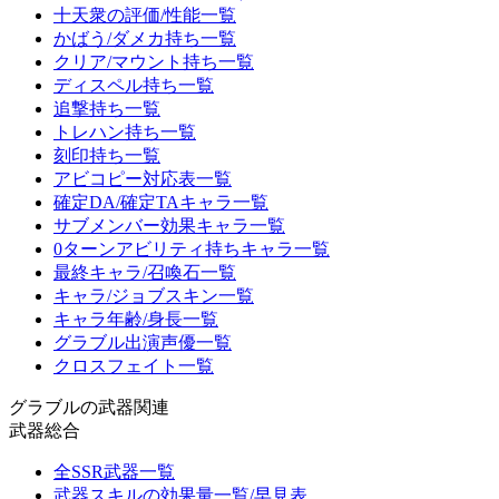
十天衆の評価/性能一覧
かばう/ダメカ持ち一覧
クリア/マウント持ち一覧
ディスペル持ち一覧
追撃持ち一覧
トレハン持ち一覧
刻印持ち一覧
アビコピー対応表一覧
確定DA/確定TAキャラ一覧
サブメンバー効果キャラ一覧
0ターンアビリティ持ちキャラ一覧
最終キャラ/召喚石一覧
キャラ/ジョブスキン一覧
キャラ年齢/身長一覧
グラブル出演声優一覧
クロスフェイト一覧
グラブルの武器関連
武器総合
全SSR武器一覧
武器スキルの効果量一覧/早見表