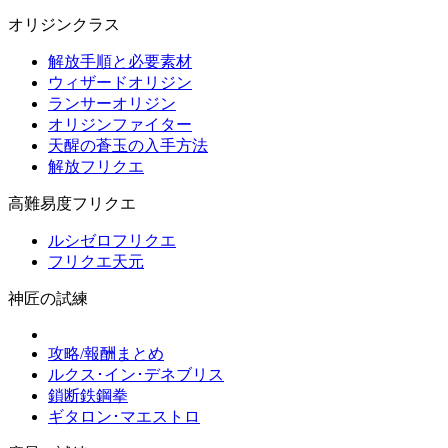
オリジンクラス
解放手順と必要素材
ウィザードオリジン
ランサーオリジン
オリジンファイター
天醒の蒼玉の入手方法
解放フリクエ
高難易度フリクエ
ルシゼロフリクエ
フリクエ天元
神匠の試練
攻略/報酬まとめ
ルクス･イン･デネブリス
鎖断鉄鋼拳
ギタロン･マエストロ