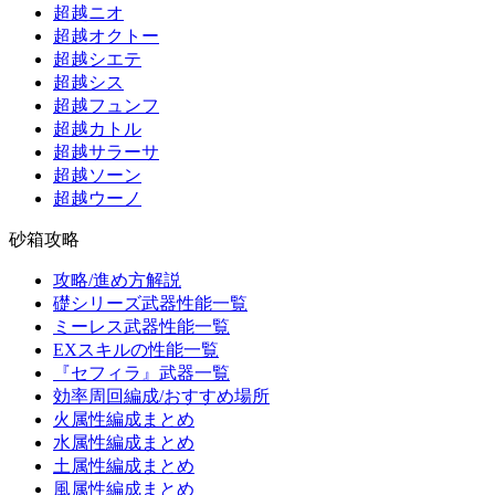
超越ニオ
超越オクトー
超越シエテ
超越シス
超越フュンフ
超越カトル
超越サラーサ
超越ソーン
超越ウーノ
砂箱攻略
攻略/進め方解説
礎シリーズ武器性能一覧
ミーレス武器性能一覧
EXスキルの性能一覧
『セフィラ』武器一覧
効率周回編成/おすすめ場所
火属性編成まとめ
水属性編成まとめ
土属性編成まとめ
風属性編成まとめ