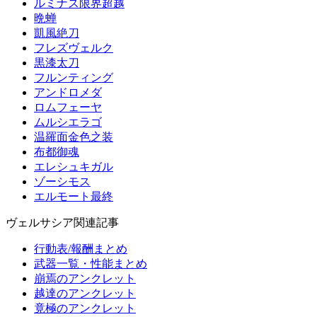
ルミナス限界超越
晩蝉
凱風絶刀
フレズヴェルク
黒漆太刀
フルンティング
アンドロメダ
ロムフェーヤ
ムルシエラゴ
温羅面金色之装
布都御魂
エレシュキガル
ゾーシモス
エルモート最終
ヴェルサシア関連記事
行動表/報酬まとめ
武器一覧・性能まとめ
崩焉のアンクレット
越達のアンクレット
竟極のアンクレット