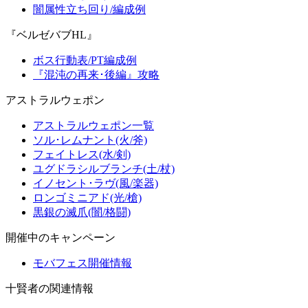
闇属性立ち回り/編成例
『ベルゼバブHL』
ボス行動表/PT編成例
『混沌の再来･後編』攻略
アストラルウェポン
アストラルウェポン一覧
ソル･レムナント(火/斧)
フェイトレス(水/剣)
ユグドラシルブランチ(土/杖)
イノセント･ラヴ(風/楽器)
ロンゴミニアド(光/槍)
黒銀の滅爪(闇/格闘)
開催中のキャンペーン
モバフェス開催情報
十賢者の関連情報