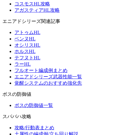
コスモスHL攻略
アガスティアHL攻略
エニアドシリーズ関連記事
アトゥムHL
ベンヌHL
オシリスHL
ホルスHL
テフヌトHL
ラーHL
フルオート編成例まとめ
エニアドシリーズ武器性能一覧
覚醒システムのおすすめ強化先
ボスの防御値
ボスの防御値一覧
スパバハ攻略
攻略/行動表まとめ
土属性の編成例/立ち回り解説