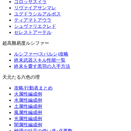
コロッサスイラ
リヴァイアサンマレ
ユグドラシルアルボス
ティアマトアウラ
シュヴァリエクレド
セレストアーテル
超高難易度ルシファー
ルシファー(スパルシ)攻略
終末武器スキル性能一覧
終末を齎す黒羽の入手方法
天元たる六色の理
攻略/行動表まとめ
火属性編成例
水属性編成例
土属性編成例
風属性編成例
光属性編成例
闇属性編成例
極理の結晶の使い道･必要数