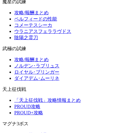
魔星の試練
攻略/報酬まとめ
ペルフィードの性能
コメーテスシーカ
ウラニアスフェララヴドス
陰陽之霊刀
武極の試練
攻略/報酬まとめ
ノルデン･ラブリュス
ロイヤル･ブリンガー
ダイアデム･ムーリネ
天上征伐戦
「天上征伐戦」攻略情報まとめ
PROUD攻略
PROUD+攻略
マグナ3ボス