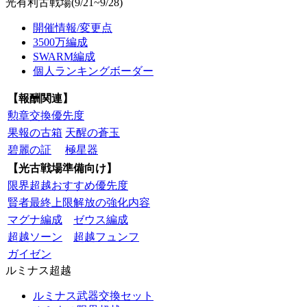
光有利古戦場(9/21~9/28)
開催情報/変更点
3500万編成
SWARM編成
個人ランキングボーダー
【報酬関連】
勲章交換優先度
果報の古箱
天醒の蒼玉
碧麗の証
極星器
【光古戦場準備向け】
限界超越おすすめ優先度
賢者最終上限解放の強化内容
マグナ編成
ゼウス編成
超越ソーン
超越フュンフ
ガイゼン
ルミナス超越
ルミナス武器交換セット