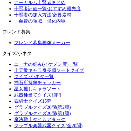
アーカルム十賢者まとめ
十賢者評価一覧/おすすめ優先度
十賢者の加入方法/必要素材
「至賢の領域」強化内容
フレンド募集
フレンド募集画像メーカー
クイズ/小ネタ
ニーナの好み(イケメン度)一覧
十天衆キャラ身長順ソートクイズ
クイズ･小ネタ一覧
神石所持率チェッカー
巫女推しキャラソート
武器種当てクイズ10問
四騎士クイズ15問
グラブルクイズ20問(第2弾)
グラブルクイズ20問(第1弾)
魔法戦士タイムアタック
グラブル楽器武器クイズ(全20問)