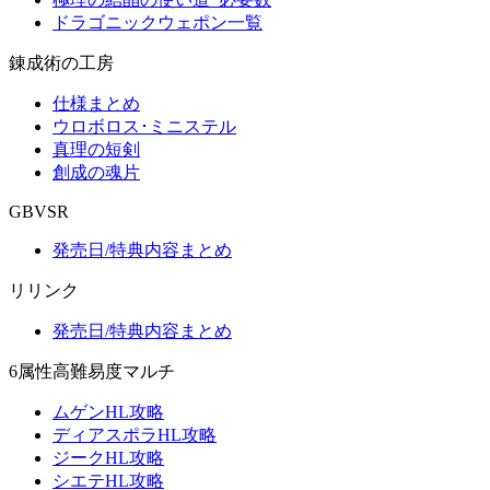
ドラゴニックウェポン一覧
錬成術の工房
仕様まとめ
ウロボロス･ミニステル
真理の短剣
創成の魂片
GBVSR
発売日/特典内容まとめ
リリンク
発売日/特典内容まとめ
6属性高難易度マルチ
ムゲンHL攻略
ディアスポラHL攻略
ジークHL攻略
シエテHL攻略