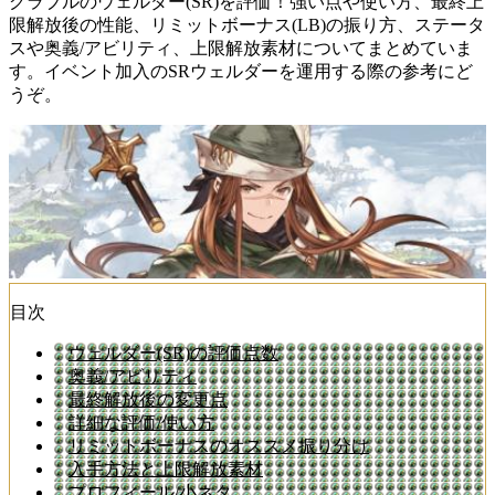
グラブルのウェルダー(SR)を評価！強い点や使い方、最終上
限解放後の性能、リミットボーナス(LB)の振り方、ステータ
スや奥義/アビリティ、上限解放素材についてまとめていま
す。イベント加入のSRウェルダーを運用する際の参考にど
うぞ。
目次
ウェルダー(SR)の評価点数
奥義/アビリティ
最終解放後の変更点
詳細な評価/使い方
リミットボーナスのオススメ振り分け
入手方法と上限解放素材
プロフィール/小ネタ