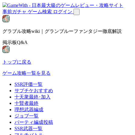
事前ガチャ
ゲーム検索
ログイン
グラブル攻略wiki｜グランブルーファンタジー徹底解説
掲示板Q&A
トップに戻る
ゲーム攻略一覧を見る
SSR評価一覧
サプチケおすすめ
十天衆最終･加入
十賢者最終
理想武器編成
ジョブ一覧
パーティ編成投稿
SSR武器一覧
マルチバトル