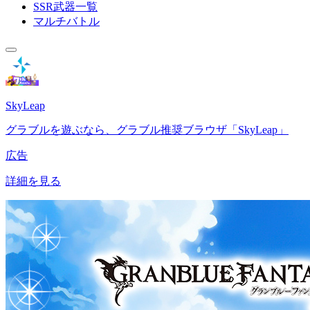
SSR武器一覧
マルチバトル
SkyLeap
グラブルを遊ぶなら、グラブル推奨ブラウザ「SkyLeap」
広告
詳細を見る