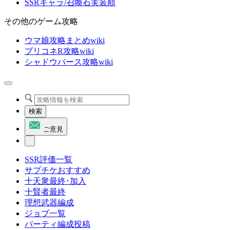
SSRキャラ/召喚石実装順
その他のゲーム攻略
ウマ娘攻略まとめwiki
プリコネR攻略wiki
シャドウバース攻略wiki
検索
ご意見
SSR評価一覧
サプチケおすすめ
十天衆最終･加入
十賢者最終
理想武器編成
ジョブ一覧
パーティ編成投稿