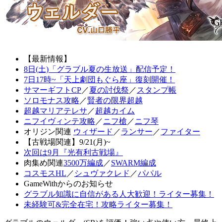
【最新情報】
8日(土)「グラブル夏の生放送」配信予定！
7日17時~「天上劇団もぐら座」復刻開催！
サマーギフトCP
／
夏の討伐祭
／
スタンプ帳
ソロモナス攻略
／
賢者の限界超越
超越マリアテレサ
／
超越カイム
ニフイヴィンテ攻略
／
ニフ槍
／
ニフ琴
オリジン関連
ウィザード
／
ランサー
／
ファイター
【古戦場関連】9/21(月)~
次回は9月『光有利古戦場』
肉集め関連
3500万編成
／
SWARM編成
コスモスHL
／
シュヴァクレド
／
パパル
GameWithからのお知らせ
グラブル知識に自信がある人大歓迎！ライター募集！
未経験可&完全在宅！攻略ライター募集！