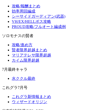
攻略/報酬まとめ
効率周回編成
シーサイドガーディアン(武器)
VH/EX/HELLボス攻略
PROUD攻略/フルオート編成例
ソロモナスの賢者
攻略/進め方
賢者限界超越まとめ
マリアテレサ限界超越
カイム限界超越
7月最終キャラ
水ククル最終
これグラ7月号
これグラ新情報まとめ
ウィザードオリジン