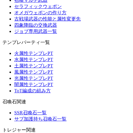
召喚マルチ武器
セラフィックウェポン
オメガウェポンの作り方
古戦場武器の性能と属性変更先
四象降臨の交換武器
ジョブ専用武器一覧
テンプレパーティ一覧
火属性テンプレPT
水属性テンプレPT
土属性テンプレPT
風属性テンプレPT
光属性テンプレPT
闇属性テンプレPT
ToT編成の組み方
召喚石関連
SSR召喚石一覧
サブ加護持ち召喚石一覧
トレジャー関連