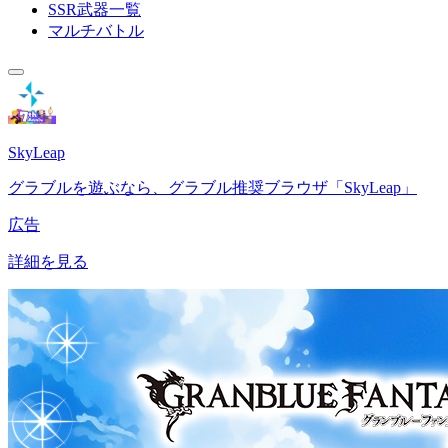
SSR武器一覧
マルチバトル
SkyLeap
グラブルを遊ぶなら、グラブル推奨ブラウザ「SkyLeap」
広告
詳細を見る