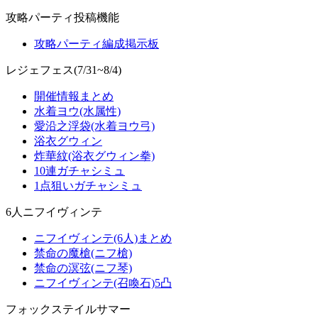
攻略パーティ投稿機能
攻略パーティ編成掲示板
レジェフェス(7/31~8/4)
開催情報まとめ
水着ヨウ(水属性)
愛沿之浮袋(水着ヨウ弓)
浴衣グウィン
炸華紋(浴衣グウィン拳)
10連ガチャシミュ
1点狙いガチャシミュ
6人ニフイヴィンテ
ニフイヴィンテ(6人)まとめ
禁命の魔槍(ニフ槍)
禁命の溟弦(ニフ琴)
ニフイヴィンテ(召喚石)5凸
フォックステイルサマー