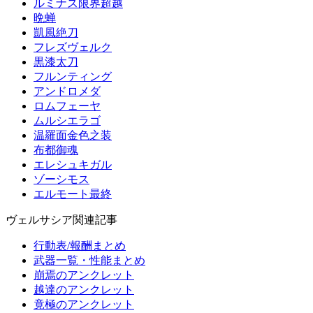
ルミナス限界超越
晩蝉
凱風絶刀
フレズヴェルク
黒漆太刀
フルンティング
アンドロメダ
ロムフェーヤ
ムルシエラゴ
温羅面金色之装
布都御魂
エレシュキガル
ゾーシモス
エルモート最終
ヴェルサシア関連記事
行動表/報酬まとめ
武器一覧・性能まとめ
崩焉のアンクレット
越達のアンクレット
竟極のアンクレット