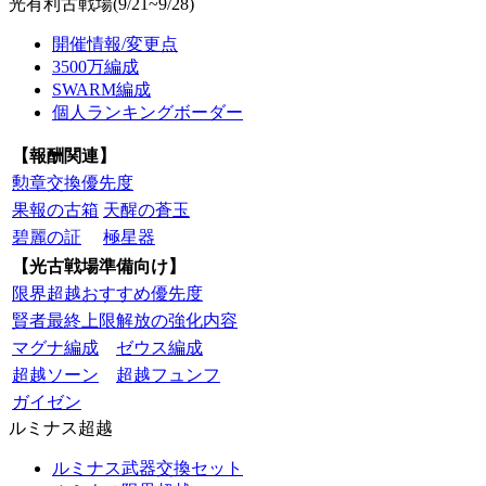
光有利古戦場(9/21~9/28)
開催情報/変更点
3500万編成
SWARM編成
個人ランキングボーダー
【報酬関連】
勲章交換優先度
果報の古箱
天醒の蒼玉
碧麗の証
極星器
【光古戦場準備向け】
限界超越おすすめ優先度
賢者最終上限解放の強化内容
マグナ編成
ゼウス編成
超越ソーン
超越フュンフ
ガイゼン
ルミナス超越
ルミナス武器交換セット