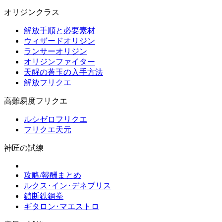
オリジンクラス
解放手順と必要素材
ウィザードオリジン
ランサーオリジン
オリジンファイター
天醒の蒼玉の入手方法
解放フリクエ
高難易度フリクエ
ルシゼロフリクエ
フリクエ天元
神匠の試練
攻略/報酬まとめ
ルクス･イン･デネブリス
鎖断鉄鋼拳
ギタロン･マエストロ