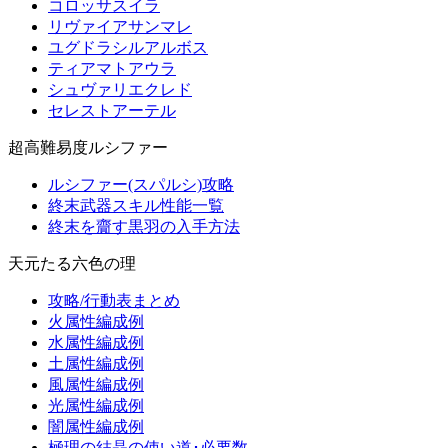
コロッサスイラ
リヴァイアサンマレ
ユグドラシルアルボス
ティアマトアウラ
シュヴァリエクレド
セレストアーテル
超高難易度ルシファー
ルシファー(スパルシ)攻略
終末武器スキル性能一覧
終末を齎す黒羽の入手方法
天元たる六色の理
攻略/行動表まとめ
火属性編成例
水属性編成例
土属性編成例
風属性編成例
光属性編成例
闇属性編成例
極理の結晶の使い道･必要数