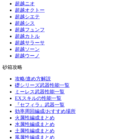
超越ニオ
超越オクトー
超越シエテ
超越シス
超越フュンフ
超越カトル
超越サラーサ
超越ソーン
超越ウーノ
砂箱攻略
攻略/進め方解説
礎シリーズ武器性能一覧
ミーレス武器性能一覧
EXスキルの性能一覧
『セフィラ』武器一覧
効率周回編成/おすすめ場所
火属性編成まとめ
水属性編成まとめ
土属性編成まとめ
風属性編成まとめ