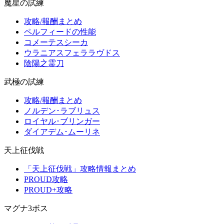
魔星の試練
攻略/報酬まとめ
ペルフィードの性能
コメーテスシーカ
ウラニアスフェララヴドス
陰陽之霊刀
武極の試練
攻略/報酬まとめ
ノルデン･ラブリュス
ロイヤル･ブリンガー
ダイアデム･ムーリネ
天上征伐戦
「天上征伐戦」攻略情報まとめ
PROUD攻略
PROUD+攻略
マグナ3ボス