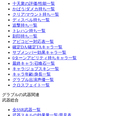
十天衆の評価/性能一覧
かばう/ダメカ持ち一覧
クリア/マウント持ち一覧
ディスペル持ち一覧
追撃持ち一覧
トレハン持ち一覧
刻印持ち一覧
アビコピー対応表一覧
確定DA/確定TAキャラ一覧
サブメンバー効果キャラ一覧
0ターンアビリティ持ちキャラ一覧
最終キャラ/召喚石一覧
キャラ/ジョブスキン一覧
キャラ年齢/身長一覧
グラブル出演声優一覧
クロスフェイト一覧
グラブルの武器関連
武器総合
全SSR武器一覧
武器スキルの効果量一覧/早見表