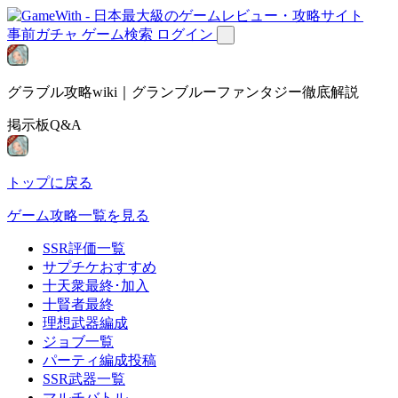
事前ガチャ
ゲーム検索
ログイン
グラブル攻略wiki｜グランブルーファンタジー徹底解説
掲示板Q&A
トップに戻る
ゲーム攻略一覧を見る
SSR評価一覧
サプチケおすすめ
十天衆最終･加入
十賢者最終
理想武器編成
ジョブ一覧
パーティ編成投稿
SSR武器一覧
マルチバトル