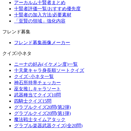
アーカルム十賢者まとめ
十賢者評価一覧/おすすめ優先度
十賢者の加入方法/必要素材
「至賢の領域」強化内容
フレンド募集
フレンド募集画像メーカー
クイズ/小ネタ
ニーナの好み(イケメン度)一覧
十天衆キャラ身長順ソートクイズ
クイズ･小ネタ一覧
神石所持率チェッカー
巫女推しキャラソート
武器種当てクイズ10問
四騎士クイズ15問
グラブルクイズ20問(第2弾)
グラブルクイズ20問(第1弾)
魔法戦士タイムアタック
グラブル楽器武器クイズ(全20問)