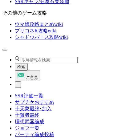
SSRキャラ/召喚石実装順
その他のゲーム攻略
ウマ娘攻略まとめwiki
プリコネR攻略wiki
シャドウバース攻略wiki
検索
ご意見
SSR評価一覧
サプチケおすすめ
十天衆最終･加入
十賢者最終
理想武器編成
ジョブ一覧
パーティ編成投稿