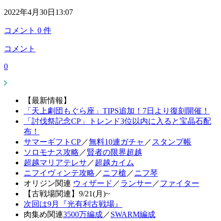
2022年4月30日13:07
コメント
0
件
コメント
0
【最新情報】
「天上劇団もぐら座」TIPS追加！7日より復刻開催！
「討伐祭記念CP」トレンド3位以内に入ると宝晶石配
布！
サマーギフトCP
／
無料10連ガチャ
／
スタンプ帳
ソロモナス攻略
／
賢者の限界超越
超越マリアテレサ
／
超越カイム
ニフイヴィンテ攻略
／
ニフ槍
／
ニフ琴
オリジン関連
ウィザード
／
ランサー
／
ファイター
【古戦場関連】9/21(月)~
次回は9月『光有利古戦場』
肉集め関連
3500万編成
／
SWARM編成