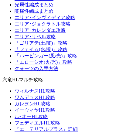
光属性編成まとめ
闇属性編成まとめ
エリア･インヴィディア攻略
エリア･ジョクラトル攻略
エリア･カレンダエ攻略
エリア･リベル攻略
「ゴリアテ(土/闇)」攻略
「フェイム(水/闇)」攻略
「ハービンガー(風/光)」攻略
「エローシオ(火/光)」攻略
クォーツの入手方法
六竜HLマルチ攻略
ウィルナスHL攻略
ワムデュスHL攻略
ガレヲンHL攻略
イーウィヤHL攻略
ル･オーHL攻略
フェディエルHL攻略
『エーテリアルプラス』詳細