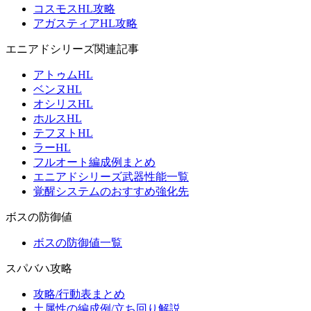
コスモスHL攻略
アガスティアHL攻略
エニアドシリーズ関連記事
アトゥムHL
ベンヌHL
オシリスHL
ホルスHL
テフヌトHL
ラーHL
フルオート編成例まとめ
エニアドシリーズ武器性能一覧
覚醒システムのおすすめ強化先
ボスの防御値
ボスの防御値一覧
スパバハ攻略
攻略/行動表まとめ
土属性の編成例/立ち回り解説