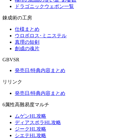
ドラゴニックウェポン一覧
錬成術の工房
仕様まとめ
ウロボロス･ミニステル
真理の短剣
創成の魂片
GBVSR
発売日/特典内容まとめ
リリンク
発売日/特典内容まとめ
6属性高難易度マルチ
ムゲンHL攻略
ディアスポラHL攻略
ジークHL攻略
シエテHL攻略