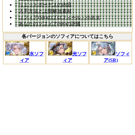
リミットボーナスの内容
入手方法と上限解放素材
ソフィア(SR)のプロフィール・小ネタ
あなたのソフィア(SR)の評価
各バージョンのソフィアについてはこちら
水ソフ
光ソフ
ソフィ
ィア
ィア
ア(SR)