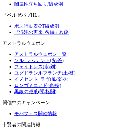
闇属性立ち回り/編成例
『ベルゼバブHL』
ボス行動表/PT編成例
『混沌の再来･後編』攻略
アストラルウェポン
アストラルウェポン一覧
ソル･レムナント(火/斧)
フェイトレス(水/剣)
ユグドラシルブランチ(土/杖)
イノセント･ラヴ(風/楽器)
ロンゴミニアド(光/槍)
黒銀の滅爪(闇/格闘)
開催中のキャンペーン
モバフェス開催情報
十賢者の関連情報