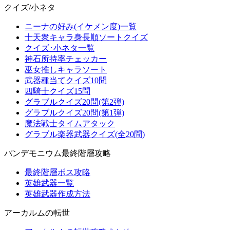
クイズ/小ネタ
ニーナの好み(イケメン度)一覧
十天衆キャラ身長順ソートクイズ
クイズ･小ネタ一覧
神石所持率チェッカー
巫女推しキャラソート
武器種当てクイズ10問
四騎士クイズ15問
グラブルクイズ20問(第2弾)
グラブルクイズ20問(第1弾)
魔法戦士タイムアタック
グラブル楽器武器クイズ(全20問)
パンデモニウム最終階層攻略
最終階層ボス攻略
英雄武器一覧
英雄武器作成方法
アーカルムの転世