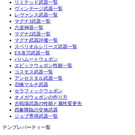
リミテッド武器一覧
ヴィンテージ武器一覧
レヴァンス武器一覧
マグナ3武器一覧
六道神器一覧
マグナ2武器一覧
マグナ武器評価一覧
スペリオルシリーズ武器一覧
EX攻刃武器一覧
バハムートウェポン
エピックウェポン性能一覧
コスモス武器一覧
アンセスタル武器一覧
召喚マルチ武器
セラフィックウェポン
オメガウェポンの作り方
古戦場武器の性能と属性変更先
四象降臨の交換武器
ジョブ専用武器一覧
テンプレパーティ一覧