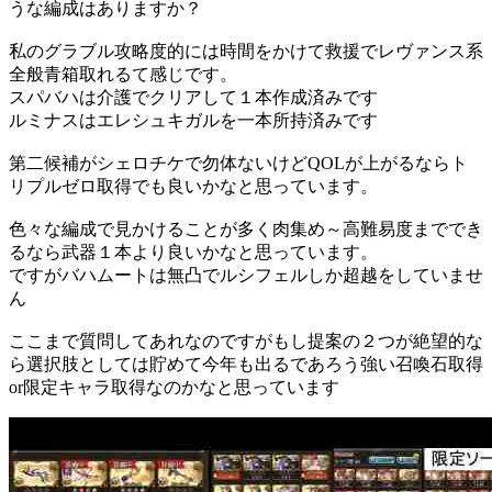
うな編成はありますか？
私のグラブル攻略度的には時間をかけて救援でレヴァンス系
全般青箱取れるて感じです。
スパバハは介護でクリアして１本作成済みです
ルミナスはエレシュキガルを一本所持済みです
第二候補がシェロチケで勿体ないけどQOLが上がるならト
リプルゼロ取得でも良いかなと思っています。
色々な編成で見かけることが多く肉集め～高難易度まででき
るなら武器１本より良いかなと思っています。
ですがバハムートは無凸でルシフェルしか超越をしていませ
ん
ここまで質問してあれなのですがもし提案の２つが絶望的な
ら選択肢としては貯めて今年も出るであろう強い召喚石取得
or限定キャラ取得なのかなと思っています