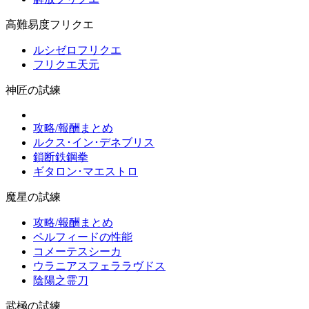
高難易度フリクエ
ルシゼロフリクエ
フリクエ天元
神匠の試練
攻略/報酬まとめ
ルクス･イン･デネブリス
鎖断鉄鋼拳
ギタロン･マエストロ
魔星の試練
攻略/報酬まとめ
ペルフィードの性能
コメーテスシーカ
ウラニアスフェララヴドス
陰陽之霊刀
武極の試練