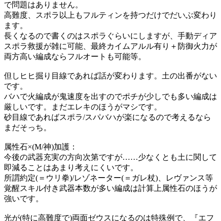
で問題はありません。
高難度、スポラ以上もフルティンを持つだけでだいぶ変わり
ます。
長くなるので書くのはスポラぐらいにしますが、手動ディア
スポラ救援が雑に可能、最終カイムアルル有り＋防御火力が
両方高い編成ならフルオートも可能等。
但しヒヒ掘り目線であれば話が変わります。土の出番がない
です。
バハで火編成が鬼速度を出すのでポチが少しでも多い編成は
厳しいです。まだエレキのほうがマシです。
砂目線であればスポラ/スパバハが楽になるので考えるなら
まだそっち。
属性石×(M/神)加護：
今後の武器充実の方向次第ですが……少なくとも土に関して
即減ることはあまり考えにくいです。
所謂約定(＝ウリ拳)/レゾネーター(＝ガレ杖)、レヴァンス等
覚醒スキル付き武器本数が多い編成は計算上属性石のほうが
強いです。
光が(特に高難度で)両面ゼウスになるのは特殊例で、『エフ