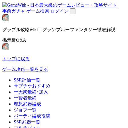
事前ガチャ
ゲーム検索
ログイン
グラブル攻略wiki｜グランブルーファンタジー徹底解説
掲示板Q&A
トップに戻る
ゲーム攻略一覧を見る
SSR評価一覧
サプチケおすすめ
十天衆最終･加入
十賢者最終
理想武器編成
ジョブ一覧
パーティ編成投稿
SSR武器一覧
マルチバトル