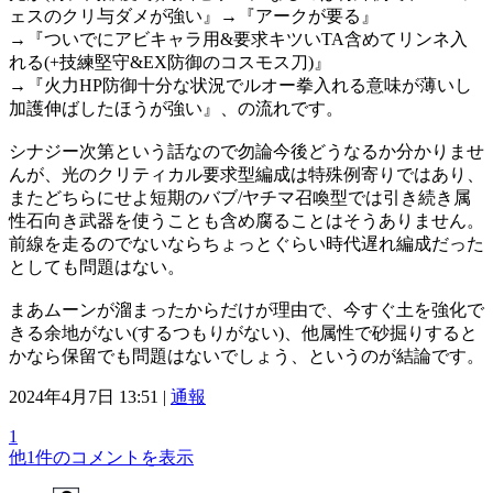
ェスのクリ与ダメが強い』→『アークが要る』
→『ついでにアビキャラ用&要求キツいTA含めてリンネ入
れる(+技練堅守&EX防御のコスモス刀)』
→『火力HP防御十分な状況でルオー拳入れる意味が薄いし
加護伸ばしたほうが強い』、の流れです。
シナジー次第という話なので勿論今後どうなるか分かりませ
んが、光のクリティカル要求型編成は特殊例寄りではあり、
またどちらにせよ短期のバブ/ヤチマ召喚型では引き続き属
性石向き武器を使うことも含め腐ることはそうありません。
前線を走るのでないならちょっとぐらい時代遅れ編成だった
としても問題はない。
まあムーンが溜まったからだけが理由で、今すぐ土を強化で
きる余地がない(するつもりがない)、他属性で砂掘りすると
かなら保留でも問題はないでしょう、というのが結論です。
2024年4月7日 13:51 |
通報
1
他1件のコメントを表示