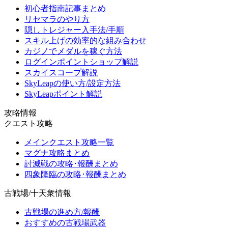
初心者指南記事まとめ
リセマラのやり方
隠しトレジャー入手法/手順
スキル上げの効率的な組み合わせ
カジノでメダルを稼ぐ方法
ログインポイントショップ解説
スカイスコープ解説
SkyLeapの使い方/設定方法
SkyLeapポイント解説
攻略情報
クエスト攻略
メインクエスト攻略一覧
マグナ攻略まとめ
討滅戦の攻略･報酬まとめ
四象降臨の攻略･報酬まとめ
古戦場/十天衆情報
古戦場の進め方/報酬
おすすめの古戦場武器