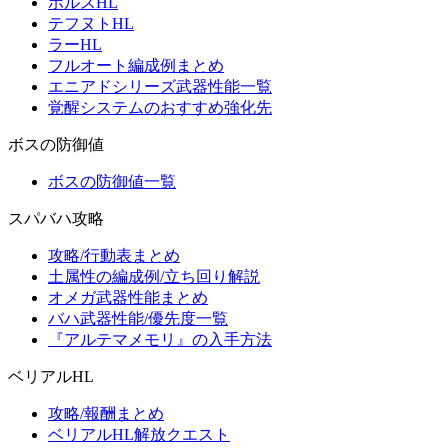
ホルスHL
テフヌトHL
ラーHL
フルオート編成例まとめ
エニアドシリーズ武器性能一覧
覚醒システムのおすすめ強化先
ボスの防御値
ボスの防御値一覧
スパバハ攻略
攻略/行動表まとめ
土属性の編成例/立ち回り解説
オメガ武器性能まとめ
バハ武器性能/優先度一覧
『アルテマメモリ』の入手方法
ベリアルHL
攻略/報酬まとめ
ベリアルHL解放クエスト