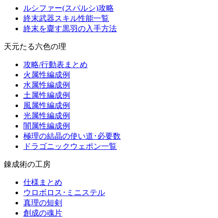
ルシファー(スパルシ)攻略
終末武器スキル性能一覧
終末を齎す黒羽の入手方法
天元たる六色の理
攻略/行動表まとめ
火属性編成例
水属性編成例
土属性編成例
風属性編成例
光属性編成例
闇属性編成例
極理の結晶の使い道･必要数
ドラゴニックウェポン一覧
錬成術の工房
仕様まとめ
ウロボロス･ミニステル
真理の短剣
創成の魂片