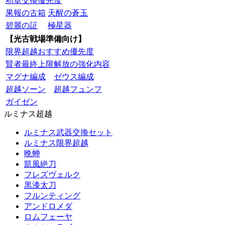
勲章交換優先度
果報の古箱
天醒の蒼玉
碧麗の証
極星器
【光古戦場準備向け】
限界超越おすすめ優先度
賢者最終上限解放の強化内容
マグナ編成
ゼウス編成
超越ソーン
超越フュンフ
ガイゼン
ルミナス超越
ルミナス武器交換セット
ルミナス限界超越
晩蝉
凱風絶刀
フレズヴェルク
黒漆太刀
フルンティング
アンドロメダ
ロムフェーヤ