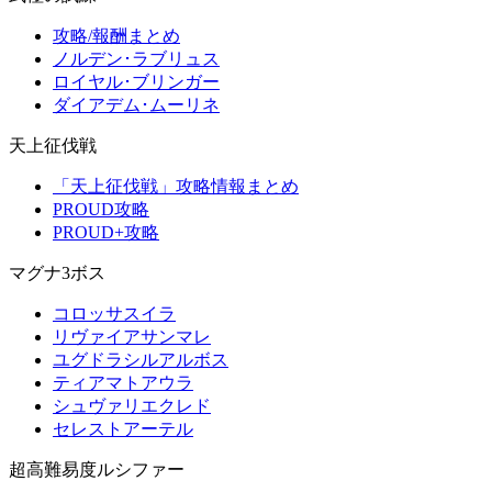
攻略/報酬まとめ
ノルデン･ラブリュス
ロイヤル･ブリンガー
ダイアデム･ムーリネ
天上征伐戦
「天上征伐戦」攻略情報まとめ
PROUD攻略
PROUD+攻略
マグナ3ボス
コロッサスイラ
リヴァイアサンマレ
ユグドラシルアルボス
ティアマトアウラ
シュヴァリエクレド
セレストアーテル
超高難易度ルシファー