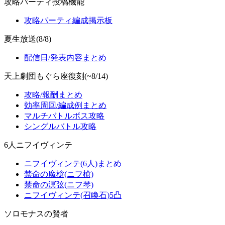
攻略パーティ投稿機能
攻略パーティ編成掲示板
夏生放送(8/8)
配信日/発表内容まとめ
天上劇団もぐら座復刻(~8/14)
攻略/報酬まとめ
効率周回/編成例まとめ
マルチバトルボス攻略
シングルバトル攻略
6人ニフイヴィンテ
ニフイヴィンテ(6人)まとめ
禁命の魔槍(ニフ槍)
禁命の溟弦(ニフ琴)
ニフイヴィンテ(召喚石)5凸
ソロモナスの賢者