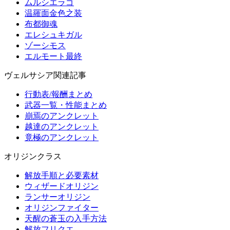
ムルシエラゴ
温羅面金色之装
布都御魂
エレシュキガル
ゾーシモス
エルモート最終
ヴェルサシア関連記事
行動表/報酬まとめ
武器一覧・性能まとめ
崩焉のアンクレット
越達のアンクレット
竟極のアンクレット
オリジンクラス
解放手順と必要素材
ウィザードオリジン
ランサーオリジン
オリジンファイター
天醒の蒼玉の入手方法
解放フリクエ