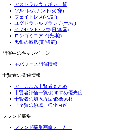
アストラルウェポン一覧
ソル･レムナント(火/斧)
フェイトレス(水/剣)
ユグドラシルブランチ(土/杖)
イノセント･ラヴ(風/楽器)
ロンゴミニアド(光/槍)
黒銀の滅爪(闇/格闘)
開催中のキャンペーン
モバフェス開催情報
十賢者の関連情報
アーカルム十賢者まとめ
十賢者評価一覧/おすすめ優先度
十賢者の加入方法/必要素材
「至賢の領域」強化内容
フレンド募集
フレンド募集画像メーカー