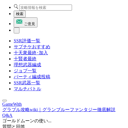
検索
ご意見
SSR評価一覧
サプチケおすすめ
十天衆最終･加入
十賢者最終
理想武器編成
ジョブ一覧
パーティ編成投稿
SSR武器一覧
マルチバトル
GameWith
グラブル攻略wiki｜グランブルーファンタジー徹底解説
Q&A
ゴールドムーンの使い...
質問と回答