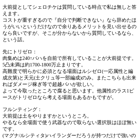
大前提としてシェロチケは質問している時点で私は無しと答
えます。
コストが重すぎるので『自分で判断できない』なら辞めたほ
うがいいというだけなので余りあるメリットを見い出せるの
なら良いですが、そこが分からないから質問しているなら、
という話。
先にトリゼロ：
肉集めは240↑バハを自前で所有していることが大前提です。
5凸未満は約1700-1800万止まりです。
高難度で明らかに必須となる場面はルシゼロ(一応属性と編
成次第)と天元(土クリュ等一部編成)のみ。またこちらも出来
ればダメージ稼ぎ等で超越バハが欲しい。
よって今取ったところで腐ると思います。他属性のラス1ピ
ースがトリゼロなら考える場面もあるかもですが。
フルンティング：
大前提は土をやりますかというところ。
やるなら全場面で使う武器なので取らない選択肢はほぼ無い
です。
(マグナ/ルシティタ)ハイランダーだろうが持つだけで強いの