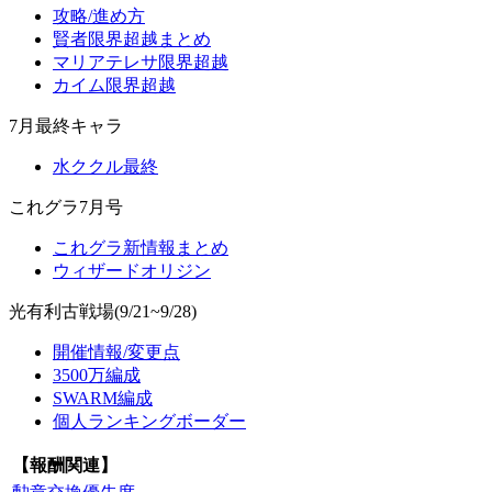
攻略/進め方
賢者限界超越まとめ
マリアテレサ限界超越
カイム限界超越
7月最終キャラ
水ククル最終
これグラ7月号
これグラ新情報まとめ
ウィザードオリジン
光有利古戦場(9/21~9/28)
開催情報/変更点
3500万編成
SWARM編成
個人ランキングボーダー
【報酬関連】