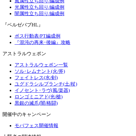
風属性立ち回り/編成例
光属性立ち回り/編成例
闇属性立ち回り/編成例
『ベルゼバブHL』
ボス行動表/PT編成例
『混沌の再来･後編』攻略
アストラルウェポン
アストラルウェポン一覧
ソル･レムナント(火/斧)
フェイトレス(水/剣)
ユグドラシルブランチ(土/杖)
イノセント･ラヴ(風/楽器)
ロンゴミニアド(光/槍)
黒銀の滅爪(闇/格闘)
開催中のキャンペーン
モバフェス開催情報