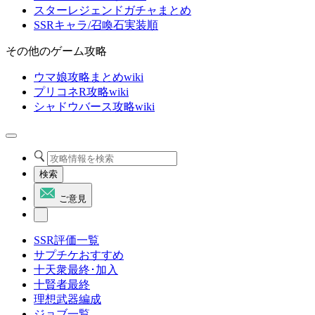
スターレジェンドガチャまとめ
SSRキャラ/召喚石実装順
その他のゲーム攻略
ウマ娘攻略まとめwiki
プリコネR攻略wiki
シャドウバース攻略wiki
検索
ご意見
SSR評価一覧
サプチケおすすめ
十天衆最終･加入
十賢者最終
理想武器編成
ジョブ一覧