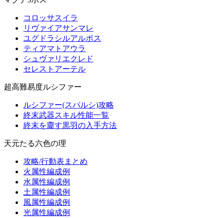
コロッサスイラ
リヴァイアサンマレ
ユグドラシルアルボス
ティアマトアウラ
シュヴァリエクレド
セレストアーテル
超高難易度ルシファー
ルシファー(スパルシ)攻略
終末武器スキル性能一覧
終末を齎す黒羽の入手方法
天元たる六色の理
攻略/行動表まとめ
火属性編成例
水属性編成例
土属性編成例
風属性編成例
光属性編成例