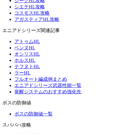
ジークHL攻略
シエテHL攻略
コスモスHL攻略
アガスティアHL攻略
エニアドシリーズ関連記事
アトゥムHL
ベンヌHL
オシリスHL
ホルスHL
テフヌトHL
ラーHL
フルオート編成例まとめ
エニアドシリーズ武器性能一覧
覚醒システムのおすすめ強化先
ボスの防御値
ボスの防御値一覧
スパバハ攻略