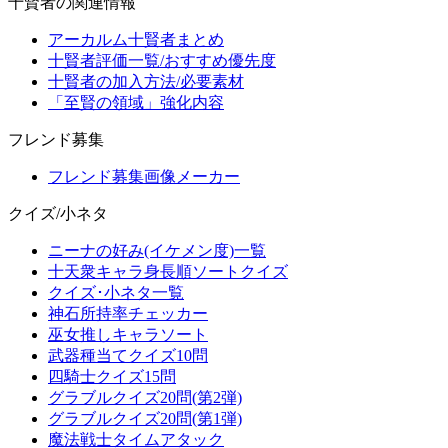
十賢者の関連情報
アーカルム十賢者まとめ
十賢者評価一覧/おすすめ優先度
十賢者の加入方法/必要素材
「至賢の領域」強化内容
フレンド募集
フレンド募集画像メーカー
クイズ/小ネタ
ニーナの好み(イケメン度)一覧
十天衆キャラ身長順ソートクイズ
クイズ･小ネタ一覧
神石所持率チェッカー
巫女推しキャラソート
武器種当てクイズ10問
四騎士クイズ15問
グラブルクイズ20問(第2弾)
グラブルクイズ20問(第1弾)
魔法戦士タイムアタック