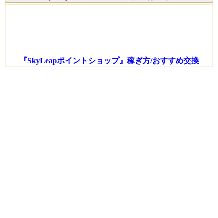
『SkyLeapポイントショップ』稼ぎ方/おすすめ交換