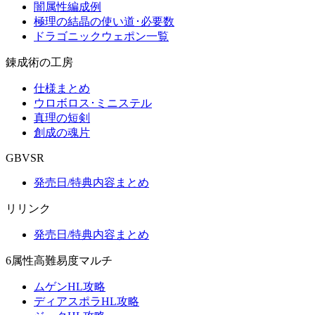
闇属性編成例
極理の結晶の使い道･必要数
ドラゴニックウェポン一覧
錬成術の工房
仕様まとめ
ウロボロス･ミニステル
真理の短剣
創成の魂片
GBVSR
発売日/特典内容まとめ
リリンク
発売日/特典内容まとめ
6属性高難易度マルチ
ムゲンHL攻略
ディアスポラHL攻略