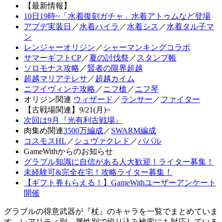
【最新情報】
10日19時~「水着復刻ガチャ」水着アトゥムなど登場
アプデ実装日
／
水着ハイラ
／
水着シス
／
水着タル子マ
ン
レンジャーオリジン
／
シャーマンキングコラボ
サマーギフトCP
／
夏の討伐祭
／
スタンプ帳
ソロモナス攻略
／
賢者の限界超越
超越マリアテレサ
／
超越カイム
ニフイヴィンテ攻略
／
ニフ槍
／
ニフ琴
オリジン関連
ウィザード
／
ランサー
／
ファイター
【古戦場関連】9/21(月)~
次回は9月『光有利古戦場』
肉集め関連
3500万編成
／
SWARM編成
コスモスHL
／
シュヴァクレド
／
パパル
GameWithからのお知らせ
グラブル知識に自信がある人大歓迎！ライター募集！
未経験可&完全在宅！攻略ライター募集！
【ギフト券もらえる！】GameWithユーザーアンケート
開催
グラブルの得意武器が『杖』のキャラを一覧でまとめていま
す。レアリティ別、属性別で絞り込み検索にも対応している