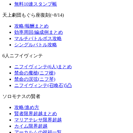
無料10連スタンプ帳
天上劇団もぐら座復刻(~8/14)
攻略/報酬まとめ
効率周回/編成例まとめ
マルチバトルボス攻略
シングルバトル攻略
6人ニフイヴィンテ
ニフイヴィンテ(6人)まとめ
禁命の魔槍(ニフ槍)
禁命の溟弦(ニフ琴)
ニフイヴィンテ(召喚石)5凸
ソロモナスの賢者
攻略/進め方
賢者限界超越まとめ
マリアテレサ限界超越
カイム限界超越
アーカルムの祝福一覧