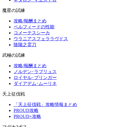
魔星の試練
攻略/報酬まとめ
ペルフィードの性能
コメーテスシーカ
ウラニアスフェララヴドス
陰陽之霊刀
武極の試練
攻略/報酬まとめ
ノルデン･ラブリュス
ロイヤル･ブリンガー
ダイアデム･ムーリネ
天上征伐戦
「天上征伐戦」攻略情報まとめ
PROUD攻略
PROUD+攻略
マグナ3ボス