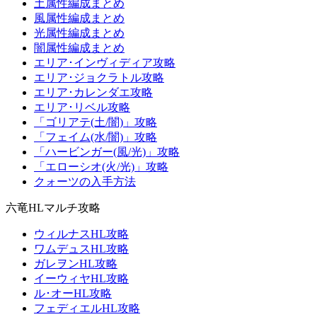
土属性編成まとめ
風属性編成まとめ
光属性編成まとめ
闇属性編成まとめ
エリア･インヴィディア攻略
エリア･ジョクラトル攻略
エリア･カレンダエ攻略
エリア･リベル攻略
「ゴリアテ(土/闇)」攻略
「フェイム(水/闇)」攻略
「ハービンガー(風/光)」攻略
「エローシオ(火/光)」攻略
クォーツの入手方法
六竜HLマルチ攻略
ウィルナスHL攻略
ワムデュスHL攻略
ガレヲンHL攻略
イーウィヤHL攻略
ル･オーHL攻略
フェディエルHL攻略