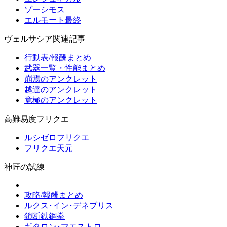
ゾーシモス
エルモート最終
ヴェルサシア関連記事
行動表/報酬まとめ
武器一覧・性能まとめ
崩焉のアンクレット
越達のアンクレット
竟極のアンクレット
高難易度フリクエ
ルシゼロフリクエ
フリクエ天元
神匠の試練
攻略/報酬まとめ
ルクス･イン･デネブリス
鎖断鉄鋼拳
ギタロン･マエストロ