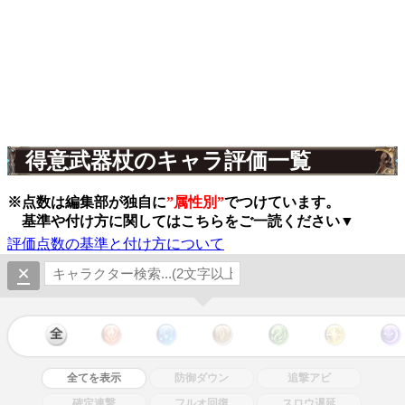
得意武器杖のキャラ評価一覧
※点数は編集部が独自に
”属性別”
でつけています。
基準や付け方に関してはこちらをご一読ください▼
評価点数の基準と付け方について
×
全てを表示
防御ダウン
追撃アビ
確定連撃
フルオ回復
スロウ遅延