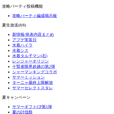
攻略パーティ投稿機能
攻略パーティ編成掲示板
夏生放送(8/8)
新情報/発表内容まとめ
アプデ実装日
水着ハイラ
水着シス
水着タル子マン(石)
レンジャーオリジン
十賢者限界超越の第2弾
シャーマンキングコラボ
サマーミッション
ターニャ最終上限解放
サマーセレクトスタレ
夏キャンペーン
サマーギフトCP第1弾
夏の討伐祭