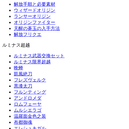
解放手順と必要素材
ウィザードオリジン
ランサーオリジン
オリジンファイター
天醒の蒼玉の入手方法
解放フリクエ
ルミナス超越
ルミナス武器交換セット
ルミナス限界超越
晩蝉
凱風絶刀
フレズヴェルク
黒漆太刀
フルンティング
アンドロメダ
ロムフェーヤ
ムルシエラゴ
温羅面金色之装
布都御魂
エレシュキガル