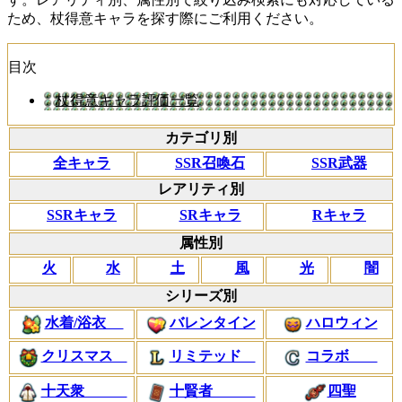
ため、杖得意キャラを探す際にご利用ください。
目次
杖得意キャラ評価一覧
カテゴリ別
全キャラ
SSR召喚石
SSR武器
レアリティ別
SSRキャラ
SRキャラ
Rキャラ
属性別
火
水
土
風
光
闇
シリーズ別
水着/浴衣
バレンタイン
ハロウィン
クリスマス
リミテッド
コラボ
十天衆
十賢者
四聖