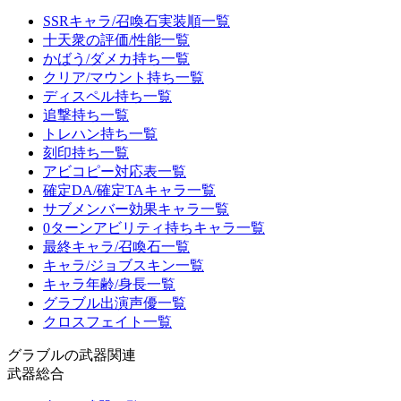
SSRキャラ/召喚石実装順一覧
十天衆の評価/性能一覧
かばう/ダメカ持ち一覧
クリア/マウント持ち一覧
ディスペル持ち一覧
追撃持ち一覧
トレハン持ち一覧
刻印持ち一覧
アビコピー対応表一覧
確定DA/確定TAキャラ一覧
サブメンバー効果キャラ一覧
0ターンアビリティ持ちキャラ一覧
最終キャラ/召喚石一覧
キャラ/ジョブスキン一覧
キャラ年齢/身長一覧
グラブル出演声優一覧
クロスフェイト一覧
グラブルの武器関連
武器総合