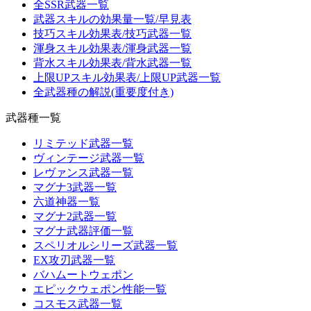
全SSR武器一覧
武器スキルの効果量一覧/早見表
技巧スキル効果表/技巧武器一覧
渾身スキル効果表/渾身武器一覧
背水スキル効果表/背水武器一覧
上限UPスキル効果表/上限UP武器一覧
全武器種の解説(重要度付き)
武器種一覧
リミテッド武器一覧
ヴィンテージ武器一覧
レヴァンス武器一覧
マグナ3武器一覧
六道神器一覧
マグナ2武器一覧
マグナ武器評価一覧
スペリオルシリーズ武器一覧
EX攻刃武器一覧
バハムートウェポン
エピックウェポン性能一覧
コスモス武器一覧