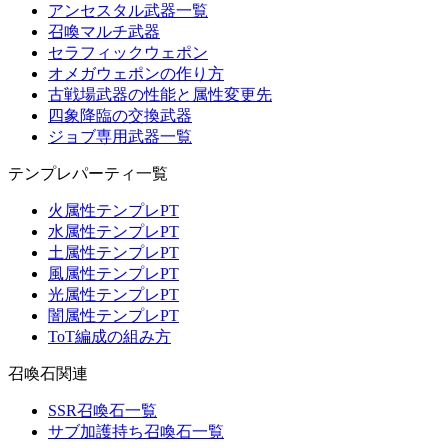
アンセスタル武器一覧
召喚マルチ武器
セラフィックウェポン
オメガウェポンの作り方
古戦場武器の性能と属性変更先
四象降臨の交換武器
ジョブ専用武器一覧
テンプレパーティ一覧
火属性テンプレPT
水属性テンプレPT
土属性テンプレPT
風属性テンプレPT
光属性テンプレPT
闇属性テンプレPT
ToT編成の組み方
召喚石関連
SSR召喚石一覧
サブ加護持ち召喚石一覧