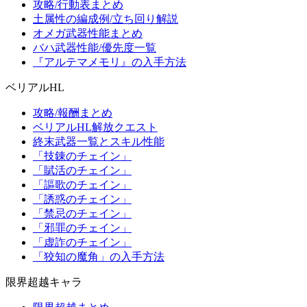
攻略/行動表まとめ
土属性の編成例/立ち回り解説
オメガ武器性能まとめ
バハ武器性能/優先度一覧
『アルテマメモリ』の入手方法
ベリアルHL
攻略/報酬まとめ
ベリアルHL解放クエスト
終末武器一覧とスキル性能
「技錬のチェイン」
「賦活のチェイン」
「謳歌のチェイン」
「誘惑のチェイン」
「禁忌のチェイン」
「邪罪のチェイン」
「虚詐のチェイン」
「狡知の魔角」の入手方法
限界超越キャラ