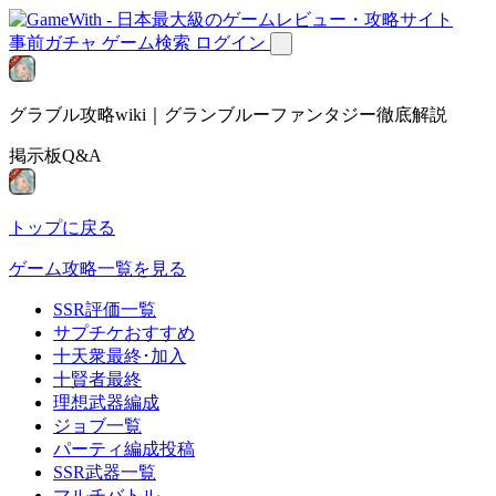
事前ガチャ
ゲーム検索
ログイン
グラブル攻略wiki｜グランブルーファンタジー徹底解説
掲示板Q&A
トップに戻る
ゲーム攻略一覧を見る
SSR評価一覧
サプチケおすすめ
十天衆最終･加入
十賢者最終
理想武器編成
ジョブ一覧
パーティ編成投稿
SSR武器一覧
マルチバトル