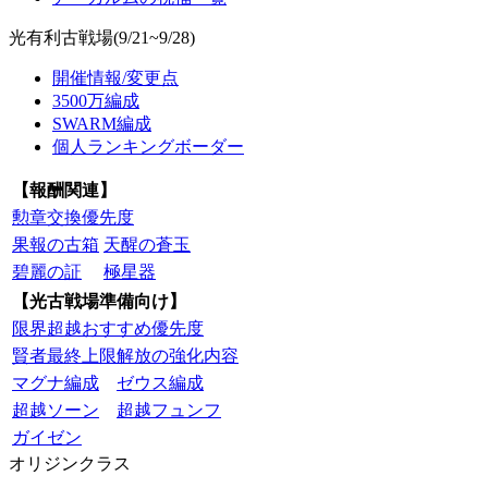
光有利古戦場(9/21~9/28)
開催情報/変更点
3500万編成
SWARM編成
個人ランキングボーダー
【報酬関連】
勲章交換優先度
果報の古箱
天醒の蒼玉
碧麗の証
極星器
【光古戦場準備向け】
限界超越おすすめ優先度
賢者最終上限解放の強化内容
マグナ編成
ゼウス編成
超越ソーン
超越フュンフ
ガイゼン
オリジンクラス