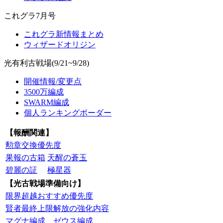
これグラ7月号
これグラ新情報まとめ
ウィザードオリジン
光有利古戦場(9/21~9/28)
開催情報/変更点
3500万編成
SWARM編成
個人ランキングボーダー
【報酬関連】
勲章交換優先度
果報の古箱
天醒の蒼玉
碧麗の証
極星器
【光古戦場準備向け】
限界超越おすすめ優先度
賢者最終上限解放の強化内容
マグナ編成
ゼウス編成