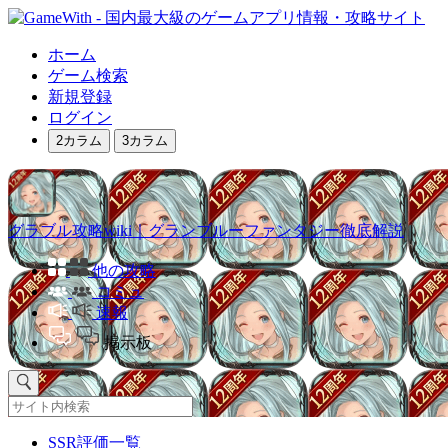
ホーム
ゲーム検索
新規登録
ログイン
2カラム
3カラム
グラブル攻略wiki｜グランブルーファンタジー徹底解説
他の攻略
コミュ
速報
掲示板
SSR評価一覧