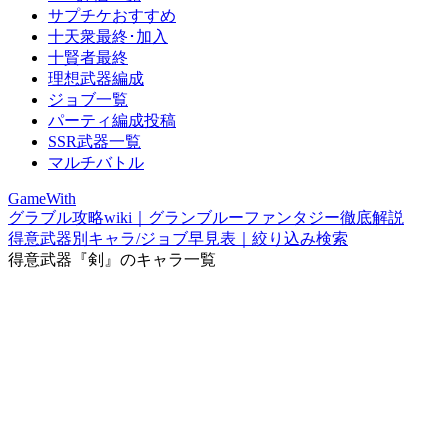
サプチケおすすめ
十天衆最終･加入
十賢者最終
理想武器編成
ジョブ一覧
パーティ編成投稿
SSR武器一覧
マルチバトル
GameWith
グラブル攻略wiki｜グランブルーファンタジー徹底解説
得意武器別キャラ/ジョブ早見表｜絞り込み検索
得意武器『剣』のキャラ一覧