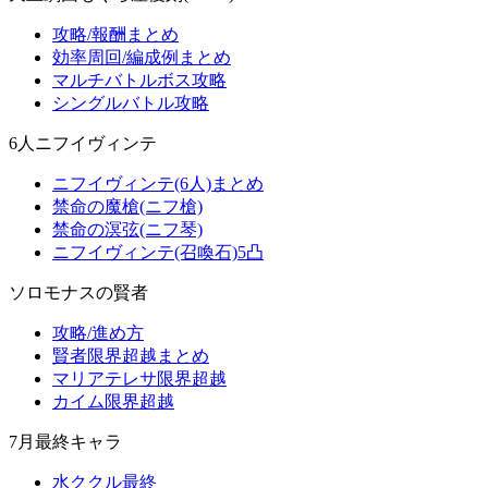
攻略/報酬まとめ
効率周回/編成例まとめ
マルチバトルボス攻略
シングルバトル攻略
6人ニフイヴィンテ
ニフイヴィンテ(6人)まとめ
禁命の魔槍(ニフ槍)
禁命の溟弦(ニフ琴)
ニフイヴィンテ(召喚石)5凸
ソロモナスの賢者
攻略/進め方
賢者限界超越まとめ
マリアテレサ限界超越
カイム限界超越
7月最終キャラ
水ククル最終