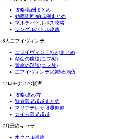
攻略/報酬まとめ
効率周回/編成例まとめ
マルチバトルボス攻略
シングルバトル攻略
6人ニフイヴィンテ
ニフイヴィンテ(6人)まとめ
禁命の魔槍(ニフ槍)
禁命の溟弦(ニフ琴)
ニフイヴィンテ(召喚石)5凸
ソロモナスの賢者
攻略/進め方
賢者限界超越まとめ
マリアテレサ限界超越
カイム限界超越
7月最終キャラ
水ククル最終