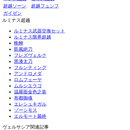
超越ソーン
超越フュンフ
ガイゼン
ルミナス超越
ルミナス武器交換セット
ルミナス限界超越
晩蝉
凱風絶刀
フレズヴェルク
黒漆太刀
フルンティング
アンドロメダ
ロムフェーヤ
ムルシエラゴ
温羅面金色之装
布都御魂
エレシュキガル
ゾーシモス
エルモート最終
ヴェルサシア関連記事