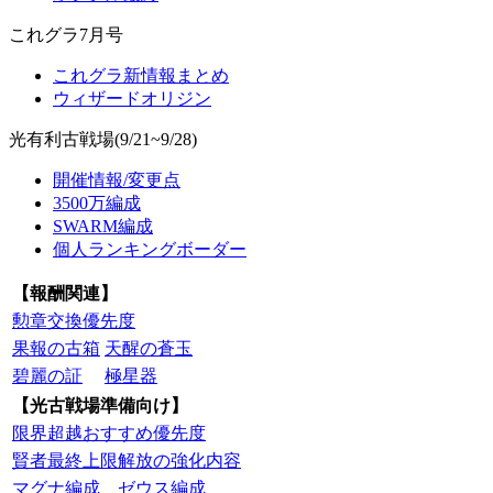
これグラ7月号
これグラ新情報まとめ
ウィザードオリジン
光有利古戦場(9/21~9/28)
開催情報/変更点
3500万編成
SWARM編成
個人ランキングボーダー
【報酬関連】
勲章交換優先度
果報の古箱
天醒の蒼玉
碧麗の証
極星器
【光古戦場準備向け】
限界超越おすすめ優先度
賢者最終上限解放の強化内容
マグナ編成
ゼウス編成