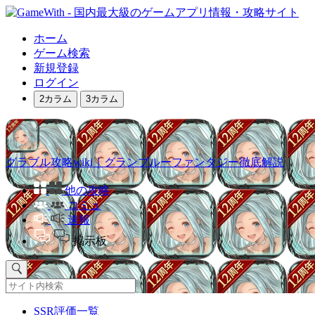
ホーム
ゲーム検索
新規登録
ログイン
2カラム
3カラム
グラブル攻略wiki｜グランブルーファンタジー徹底解説
他の攻略
コミュ
速報
掲示板
SSR評価一覧