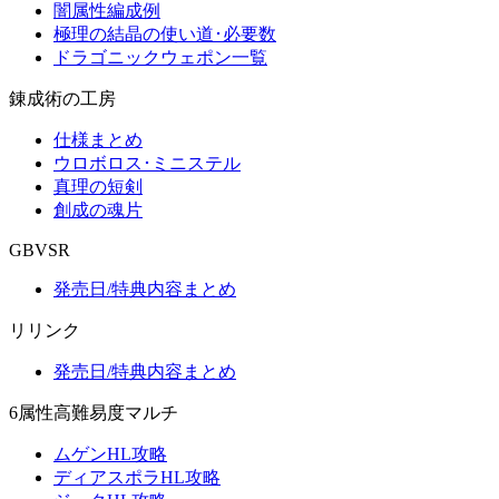
闇属性編成例
極理の結晶の使い道･必要数
ドラゴニックウェポン一覧
錬成術の工房
仕様まとめ
ウロボロス･ミニステル
真理の短剣
創成の魂片
GBVSR
発売日/特典内容まとめ
リリンク
発売日/特典内容まとめ
6属性高難易度マルチ
ムゲンHL攻略
ディアスポラHL攻略