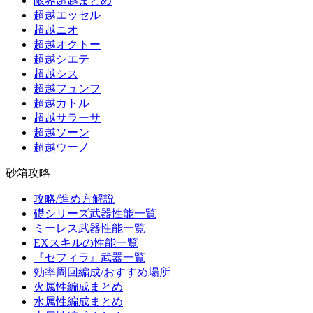
限界超越まとめ
超越エッセル
超越ニオ
超越オクトー
超越シエテ
超越シス
超越フュンフ
超越カトル
超越サラーサ
超越ソーン
超越ウーノ
砂箱攻略
攻略/進め方解説
礎シリーズ武器性能一覧
ミーレス武器性能一覧
EXスキルの性能一覧
『セフィラ』武器一覧
効率周回編成/おすすめ場所
火属性編成まとめ
水属性編成まとめ