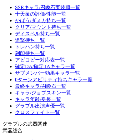
SSRキャラ/召喚石実装順一覧
十天衆の評価/性能一覧
かばう/ダメカ持ち一覧
クリア/マウント持ち一覧
ディスペル持ち一覧
追撃持ち一覧
トレハン持ち一覧
刻印持ち一覧
アビコピー対応表一覧
確定DA/確定TAキャラ一覧
サブメンバー効果キャラ一覧
0ターンアビリティ持ちキャラ一覧
最終キャラ/召喚石一覧
キャラ/ジョブスキン一覧
キャラ年齢/身長一覧
グラブル出演声優一覧
クロスフェイト一覧
グラブルの武器関連
武器総合