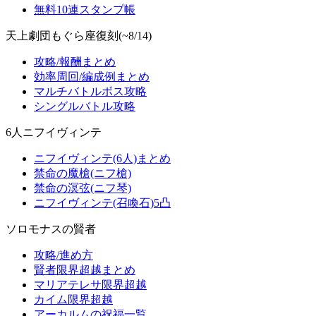
無料10連スタンプ帳
天上劇団もぐら座復刻(~8/14)
攻略/報酬まとめ
効率周回/編成例まとめ
マルチバトルボス攻略
シングルバトル攻略
6人ニフイヴィンテ
ニフイヴィンテ(6人)まとめ
禁命の魔槍(ニフ槍)
禁命の溟弦(ニフ琴)
ニフイヴィンテ(召喚石)5凸
ソロモナスの賢者
攻略/進め方
賢者限界超越まとめ
マリアテレサ限界超越
カイム限界超越
アーカルムの祝福一覧