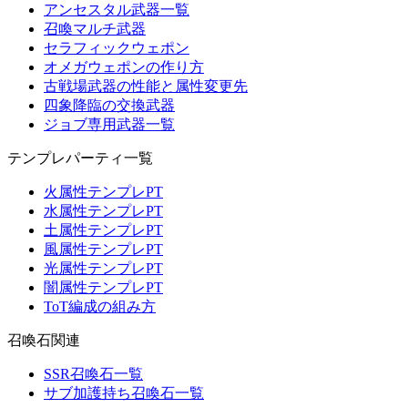
アンセスタル武器一覧
召喚マルチ武器
セラフィックウェポン
オメガウェポンの作り方
古戦場武器の性能と属性変更先
四象降臨の交換武器
ジョブ専用武器一覧
テンプレパーティ一覧
火属性テンプレPT
水属性テンプレPT
土属性テンプレPT
風属性テンプレPT
光属性テンプレPT
闇属性テンプレPT
ToT編成の組み方
召喚石関連
SSR召喚石一覧
サブ加護持ち召喚石一覧