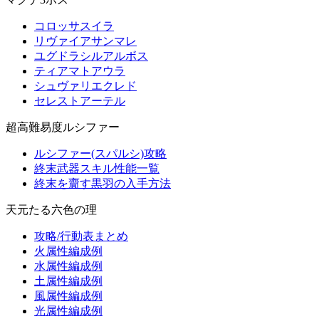
コロッサスイラ
リヴァイアサンマレ
ユグドラシルアルボス
ティアマトアウラ
シュヴァリエクレド
セレストアーテル
超高難易度ルシファー
ルシファー(スパルシ)攻略
終末武器スキル性能一覧
終末を齎す黒羽の入手方法
天元たる六色の理
攻略/行動表まとめ
火属性編成例
水属性編成例
土属性編成例
風属性編成例
光属性編成例