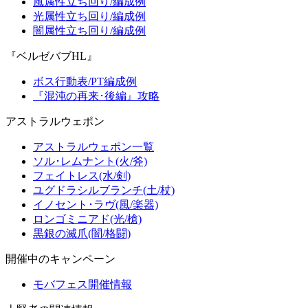
風属性立ち回り/編成例
光属性立ち回り/編成例
闇属性立ち回り/編成例
『ベルゼバブHL』
ボス行動表/PT編成例
『混沌の再来･後編』攻略
アストラルウェポン
アストラルウェポン一覧
ソル･レムナント(火/斧)
フェイトレス(水/剣)
ユグドラシルブランチ(土/杖)
イノセント･ラヴ(風/楽器)
ロンゴミニアド(光/槍)
黒銀の滅爪(闇/格闘)
開催中のキャンペーン
モバフェス開催情報