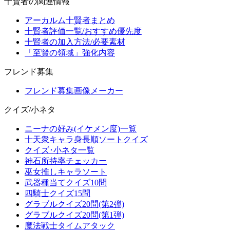
十賢者の関連情報
アーカルム十賢者まとめ
十賢者評価一覧/おすすめ優先度
十賢者の加入方法/必要素材
「至賢の領域」強化内容
フレンド募集
フレンド募集画像メーカー
クイズ/小ネタ
ニーナの好み(イケメン度)一覧
十天衆キャラ身長順ソートクイズ
クイズ･小ネタ一覧
神石所持率チェッカー
巫女推しキャラソート
武器種当てクイズ10問
四騎士クイズ15問
グラブルクイズ20問(第2弾)
グラブルクイズ20問(第1弾)
魔法戦士タイムアタック