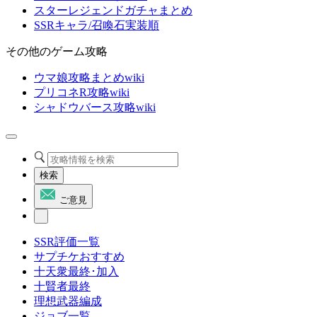
スターレジェンドガチャまとめ
SSRキャラ/召喚石実装順
その他のゲーム攻略
ウマ娘攻略まとめwiki
プリコネR攻略wiki
シャドウバース攻略wiki
検索
ご意見
SSR評価一覧
サプチケおすすめ
十天衆最終･加入
十賢者最終
理想武器編成
ジョブ一覧