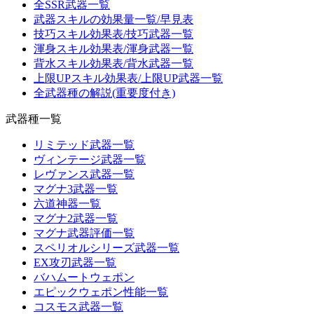
全SSR武器一覧
武器スキルの効果量一覧/早見表
技巧スキル効果表/技巧武器一覧
渾身スキル効果表/渾身武器一覧
背水スキル効果表/背水武器一覧
上限UPスキル効果表/上限UP武器一覧
全武器種の解説(重要度付き)
武器種一覧
リミテッド武器一覧
ヴィンテージ武器一覧
レヴァンス武器一覧
マグナ3武器一覧
六道神器一覧
マグナ2武器一覧
マグナ武器評価一覧
スペリオルシリーズ武器一覧
EX攻刃武器一覧
バハムートウェポン
エピックウェポン性能一覧
コスモス武器一覧