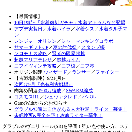
【最新情報】
10日19時~「水着復刻ガチャ」水着アトゥムなど登場
アプデ実装日
／
水着ハイラ
／
水着シス
／
水着タル子マ
ン
レンジャーオリジン
／
シャーマンキングコラボ
サマーギフトCP
／
夏の討伐祭
／
スタンプ帳
ソロモナス攻略
／
賢者の限界超越
超越マリアテレサ
／
超越カイム
ニフイヴィンテ攻略
／
ニフ槍
／
ニフ琴
オリジン関連
ウィザード
／
ランサー
／
ファイター
【古戦場関連】9/21(月)~
次回は9月『光有利古戦場』
肉集め関連
3500万編成
／
SWARM編成
コスモスHL
／
シュヴァクレド
／
パパル
GameWithからのお知らせ
グラブル知識に自信がある人大歓迎！ライター募集！
未経験可&完全在宅！攻略ライター募集！
グラブルのヴェリトール(SR)を評価！強い点や使い方、ステ