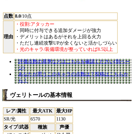
点数
8.0
/10点
・役割:アタッカー
・同時に付与できる追加ダメージが強力
理由
・デメリットはあるがそれを上回る火力
・ただし連続攻撃UPが全くないと活かしづらい
・光のキャラ/装備環境が整っていれば8.5以上
評価点数の基準などはこちらを確認ください(別ペー
ジ)
あなたが思うこのキャラの点数は？投稿はこちらか
ら！
ヴェリトールの基本情報
レア/属性
最大ATK
最大HP
SR/光
6570
1130
タイプ/武器
種族
声優