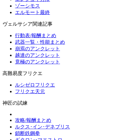
ゾーシモス
エルモート最終
ヴェルサシア関連記事
行動表/報酬まとめ
武器一覧・性能まとめ
崩焉のアンクレット
越達のアンクレット
竟極のアンクレット
高難易度フリクエ
ルシゼロフリクエ
フリクエ天元
神匠の試練
攻略/報酬まとめ
ルクス･イン･デネブリス
鎖断鉄鋼拳
ギタロン･マエストロ