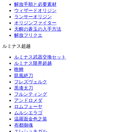
解放手順と必要素材
ウィザードオリジン
ランサーオリジン
オリジンファイター
天醒の蒼玉の入手方法
解放フリクエ
ルミナス超越
ルミナス武器交換セット
ルミナス限界超越
晩蝉
凱風絶刀
フレズヴェルク
黒漆太刀
フルンティング
アンドロメダ
ロムフェーヤ
ムルシエラゴ
温羅面金色之装
布都御魂
エレシュキガル