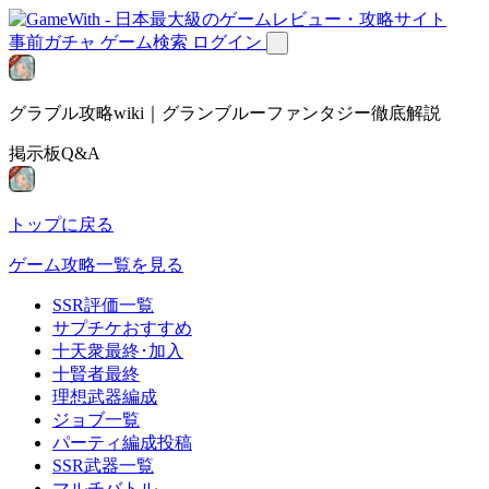
事前ガチャ
ゲーム検索
ログイン
グラブル攻略wiki｜グランブルーファンタジー徹底解説
掲示板Q&A
トップに戻る
ゲーム攻略一覧を見る
SSR評価一覧
サプチケおすすめ
十天衆最終･加入
十賢者最終
理想武器編成
ジョブ一覧
パーティ編成投稿
SSR武器一覧
マルチバトル