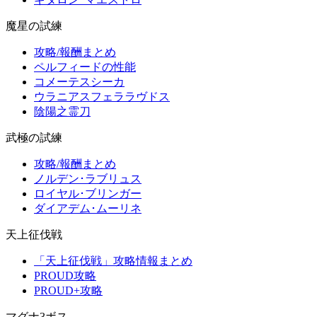
魔星の試練
攻略/報酬まとめ
ペルフィードの性能
コメーテスシーカ
ウラニアスフェララヴドス
陰陽之霊刀
武極の試練
攻略/報酬まとめ
ノルデン･ラブリュス
ロイヤル･ブリンガー
ダイアデム･ムーリネ
天上征伐戦
「天上征伐戦」攻略情報まとめ
PROUD攻略
PROUD+攻略
マグナ3ボス