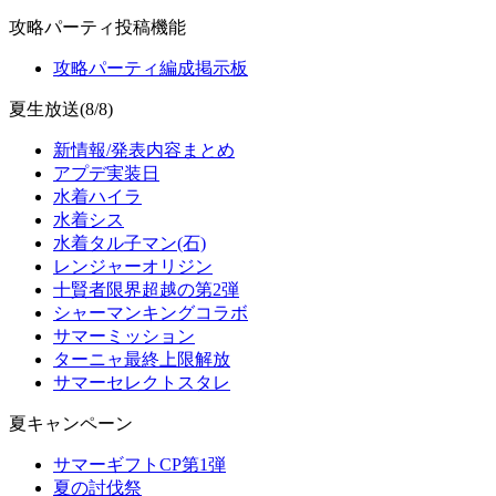
攻略パーティ投稿機能
攻略パーティ編成掲示板
夏生放送(8/8)
新情報/発表内容まとめ
アプデ実装日
水着ハイラ
水着シス
水着タル子マン(石)
レンジャーオリジン
十賢者限界超越の第2弾
シャーマンキングコラボ
サマーミッション
ターニャ最終上限解放
サマーセレクトスタレ
夏キャンペーン
サマーギフトCP第1弾
夏の討伐祭