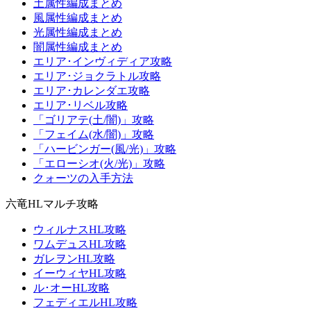
土属性編成まとめ
風属性編成まとめ
光属性編成まとめ
闇属性編成まとめ
エリア･インヴィディア攻略
エリア･ジョクラトル攻略
エリア･カレンダエ攻略
エリア･リベル攻略
「ゴリアテ(土/闇)」攻略
「フェイム(水/闇)」攻略
「ハービンガー(風/光)」攻略
「エローシオ(火/光)」攻略
クォーツの入手方法
六竜HLマルチ攻略
ウィルナスHL攻略
ワムデュスHL攻略
ガレヲンHL攻略
イーウィヤHL攻略
ル･オーHL攻略
フェディエルHL攻略