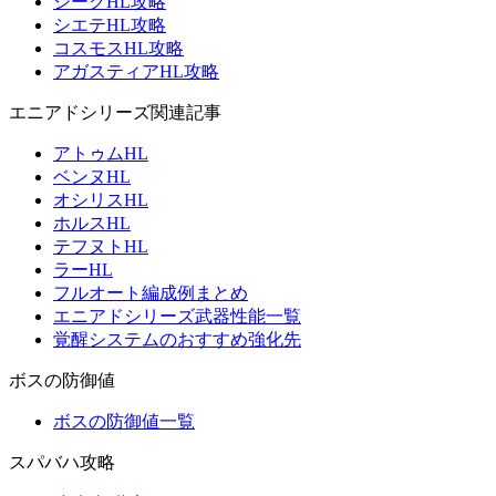
ジークHL攻略
シエテHL攻略
コスモスHL攻略
アガスティアHL攻略
エニアドシリーズ関連記事
アトゥムHL
ベンヌHL
オシリスHL
ホルスHL
テフヌトHL
ラーHL
フルオート編成例まとめ
エニアドシリーズ武器性能一覧
覚醒システムのおすすめ強化先
ボスの防御値
ボスの防御値一覧
スパバハ攻略