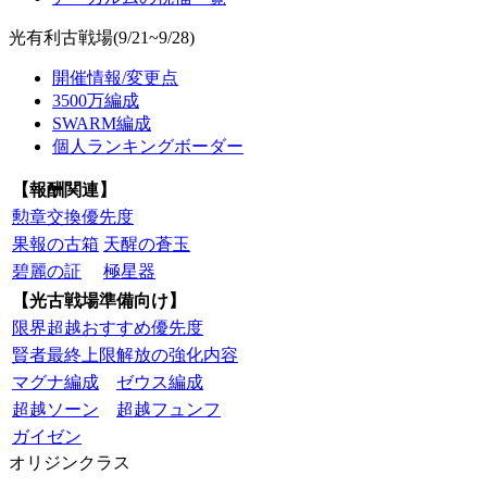
光有利古戦場(9/21~9/28)
開催情報/変更点
3500万編成
SWARM編成
個人ランキングボーダー
【報酬関連】
勲章交換優先度
果報の古箱
天醒の蒼玉
碧麗の証
極星器
【光古戦場準備向け】
限界超越おすすめ優先度
賢者最終上限解放の強化内容
マグナ編成
ゼウス編成
超越ソーン
超越フュンフ
ガイゼン
オリジンクラス