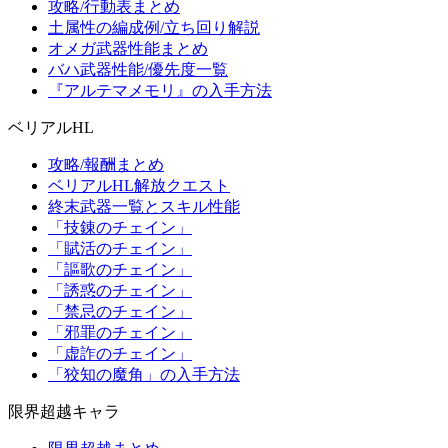
攻略/行動表まとめ
土属性の編成例/立ち回り解説
オメガ武器性能まとめ
バハ武器性能/優先度一覧
『アルテマメモリ』の入手方法
ベリアルHL
攻略/報酬まとめ
ベリアルHL解放クエスト
終末武器一覧とスキル性能
「技錬のチェイン」
「賦活のチェイン」
「謳歌のチェイン」
「誘惑のチェイン」
「禁忌のチェイン」
「邪罪のチェイン」
「虚詐のチェイン」
「狡知の魔角」の入手方法
限界超越キャラ