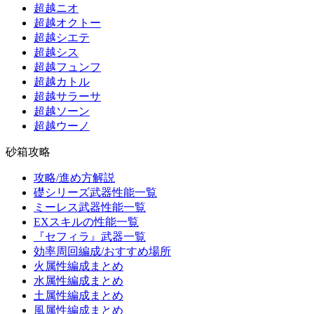
超越ニオ
超越オクトー
超越シエテ
超越シス
超越フュンフ
超越カトル
超越サラーサ
超越ソーン
超越ウーノ
砂箱攻略
攻略/進め方解説
礎シリーズ武器性能一覧
ミーレス武器性能一覧
EXスキルの性能一覧
『セフィラ』武器一覧
効率周回編成/おすすめ場所
火属性編成まとめ
水属性編成まとめ
土属性編成まとめ
風属性編成まとめ