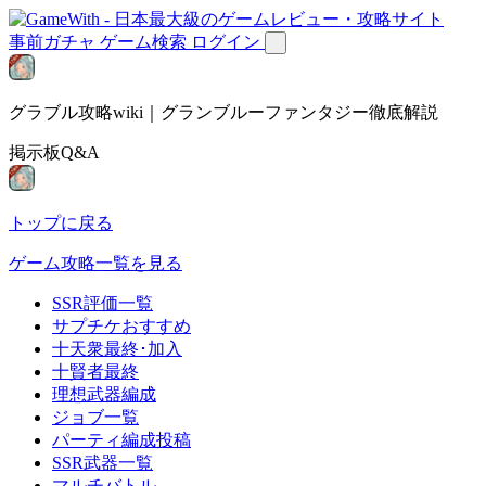
事前ガチャ
ゲーム検索
ログイン
グラブル攻略wiki｜グランブルーファンタジー徹底解説
掲示板Q&A
トップに戻る
ゲーム攻略一覧を見る
SSR評価一覧
サプチケおすすめ
十天衆最終･加入
十賢者最終
理想武器編成
ジョブ一覧
パーティ編成投稿
SSR武器一覧
マルチバトル