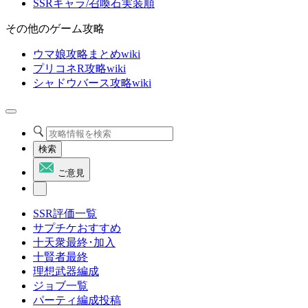
SSRキャラ/召喚石実装順
その他のゲーム攻略
ウマ娘攻略まとめwiki
プリコネR攻略wiki
シャドウバース攻略wiki
検索
ご意見
SSR評価一覧
サプチケおすすめ
十天衆最終･加入
十賢者最終
理想武器編成
ジョブ一覧
パーティ編成投稿