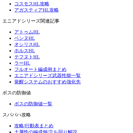
コスモスHL攻略
アガスティアHL攻略
エニアドシリーズ関連記事
アトゥムHL
ベンヌHL
オシリスHL
ホルスHL
テフヌトHL
ラーHL
フルオート編成例まとめ
エニアドシリーズ武器性能一覧
覚醒システムのおすすめ強化先
ボスの防御値
ボスの防御値一覧
スパバハ攻略
攻略/行動表まとめ
土属性の編成例/立ち回り解説