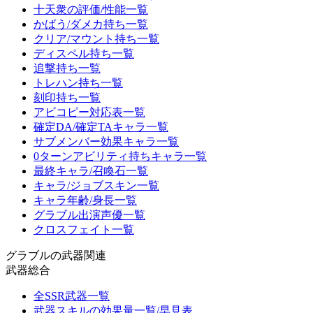
十天衆の評価/性能一覧
かばう/ダメカ持ち一覧
クリア/マウント持ち一覧
ディスペル持ち一覧
追撃持ち一覧
トレハン持ち一覧
刻印持ち一覧
アビコピー対応表一覧
確定DA/確定TAキャラ一覧
サブメンバー効果キャラ一覧
0ターンアビリティ持ちキャラ一覧
最終キャラ/召喚石一覧
キャラ/ジョブスキン一覧
キャラ年齢/身長一覧
グラブル出演声優一覧
クロスフェイト一覧
グラブルの武器関連
武器総合
全SSR武器一覧
武器スキルの効果量一覧/早見表