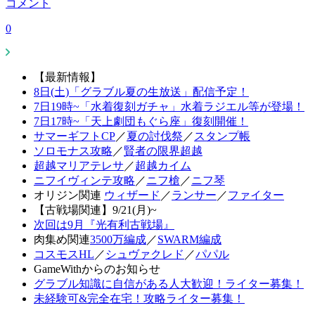
コメント
0
【最新情報】
8日(土)「グラブル夏の生放送」配信予定！
7日19時~「水着復刻ガチャ」水着ラジエル等が登場！
7日17時~「天上劇団もぐら座」復刻開催！
サマーギフトCP
／
夏の討伐祭
／
スタンプ帳
ソロモナス攻略
／
賢者の限界超越
超越マリアテレサ
／
超越カイム
ニフイヴィンテ攻略
／
ニフ槍
／
ニフ琴
オリジン関連
ウィザード
／
ランサー
／
ファイター
【古戦場関連】9/21(月)~
次回は9月『光有利古戦場』
肉集め関連
3500万編成
／
SWARM編成
コスモスHL
／
シュヴァクレド
／
パパル
GameWithからのお知らせ
グラブル知識に自信がある人大歓迎！ライター募集！
未経験可&完全在宅！攻略ライター募集！