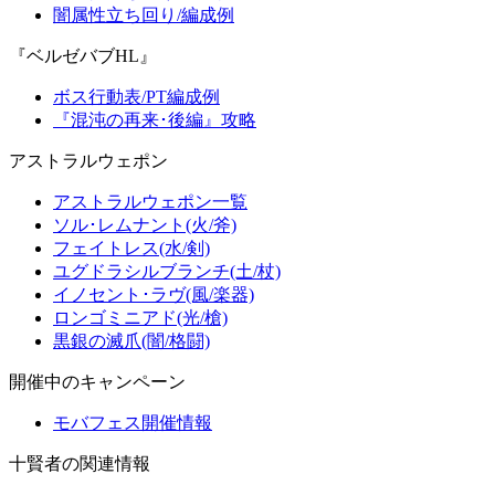
闇属性立ち回り/編成例
『ベルゼバブHL』
ボス行動表/PT編成例
『混沌の再来･後編』攻略
アストラルウェポン
アストラルウェポン一覧
ソル･レムナント(火/斧)
フェイトレス(水/剣)
ユグドラシルブランチ(土/杖)
イノセント･ラヴ(風/楽器)
ロンゴミニアド(光/槍)
黒銀の滅爪(闇/格闘)
開催中のキャンペーン
モバフェス開催情報
十賢者の関連情報