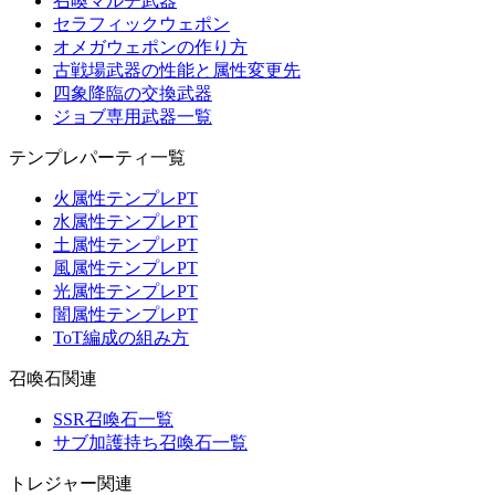
召喚マルチ武器
セラフィックウェポン
オメガウェポンの作り方
古戦場武器の性能と属性変更先
四象降臨の交換武器
ジョブ専用武器一覧
テンプレパーティ一覧
火属性テンプレPT
水属性テンプレPT
土属性テンプレPT
風属性テンプレPT
光属性テンプレPT
闇属性テンプレPT
ToT編成の組み方
召喚石関連
SSR召喚石一覧
サブ加護持ち召喚石一覧
トレジャー関連