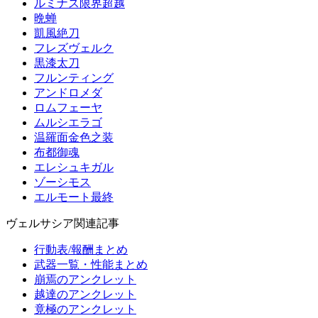
ルミナス限界超越
晩蝉
凱風絶刀
フレズヴェルク
黒漆太刀
フルンティング
アンドロメダ
ロムフェーヤ
ムルシエラゴ
温羅面金色之装
布都御魂
エレシュキガル
ゾーシモス
エルモート最終
ヴェルサシア関連記事
行動表/報酬まとめ
武器一覧・性能まとめ
崩焉のアンクレット
越達のアンクレット
竟極のアンクレット