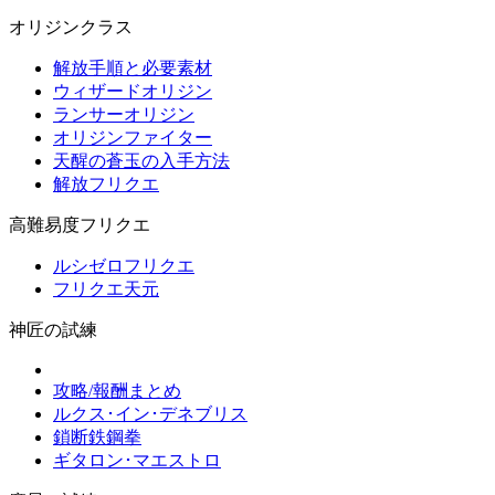
オリジンクラス
解放手順と必要素材
ウィザードオリジン
ランサーオリジン
オリジンファイター
天醒の蒼玉の入手方法
解放フリクエ
高難易度フリクエ
ルシゼロフリクエ
フリクエ天元
神匠の試練
攻略/報酬まとめ
ルクス･イン･デネブリス
鎖断鉄鋼拳
ギタロン･マエストロ