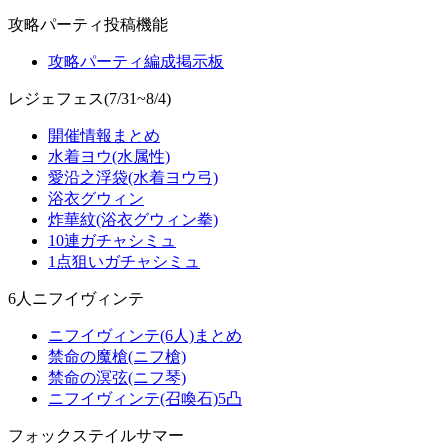
攻略パーティ投稿機能
攻略パーティ編成掲示板
レジェフェス(7/31~8/4)
開催情報まとめ
水着ヨウ(水属性)
愛沿之浮袋(水着ヨウ弓)
浴衣グウィン
炸華紋(浴衣グウィン拳)
10連ガチャシミュ
1点狙いガチャシミュ
6人ニフイヴィンテ
ニフイヴィンテ(6人)まとめ
禁命の魔槍(ニフ槍)
禁命の溟弦(ニフ琴)
ニフイヴィンテ(召喚石)5凸
フォックステイルサマー