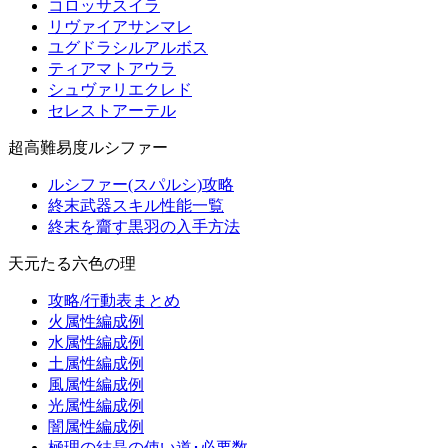
コロッサスイラ
リヴァイアサンマレ
ユグドラシルアルボス
ティアマトアウラ
シュヴァリエクレド
セレストアーテル
超高難易度ルシファー
ルシファー(スパルシ)攻略
終末武器スキル性能一覧
終末を齎す黒羽の入手方法
天元たる六色の理
攻略/行動表まとめ
火属性編成例
水属性編成例
土属性編成例
風属性編成例
光属性編成例
闇属性編成例
極理の結晶の使い道･必要数