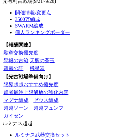
光有利古戦場(9/21~9/28)
開催情報/変更点
3500万編成
SWARM編成
個人ランキングボーダー
【報酬関連】
勲章交換優先度
果報の古箱
天醒の蒼玉
碧麗の証
極星器
【光古戦場準備向け】
限界超越おすすめ優先度
賢者最終上限解放の強化内容
マグナ編成
ゼウス編成
超越ソーン
超越フュンフ
ガイゼン
ルミナス超越
ルミナス武器交換セット