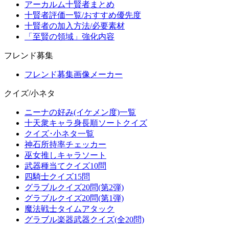
アーカルム十賢者まとめ
十賢者評価一覧/おすすめ優先度
十賢者の加入方法/必要素材
「至賢の領域」強化内容
フレンド募集
フレンド募集画像メーカー
クイズ/小ネタ
ニーナの好み(イケメン度)一覧
十天衆キャラ身長順ソートクイズ
クイズ･小ネタ一覧
神石所持率チェッカー
巫女推しキャラソート
武器種当てクイズ10問
四騎士クイズ15問
グラブルクイズ20問(第2弾)
グラブルクイズ20問(第1弾)
魔法戦士タイムアタック
グラブル楽器武器クイズ(全20問)