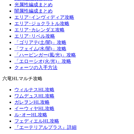
光属性編成まとめ
闇属性編成まとめ
エリア･インヴィディア攻略
エリア･ジョクラトル攻略
エリア･カレンダエ攻略
エリア･リベル攻略
「ゴリアテ(土/闇)」攻略
「フェイム(水/闇)」攻略
「ハービンガー(風/光)」攻略
「エローシオ(火/光)」攻略
クォーツの入手方法
六竜HLマルチ攻略
ウィルナスHL攻略
ワムデュスHL攻略
ガレヲンHL攻略
イーウィヤHL攻略
ル･オーHL攻略
フェディエルHL攻略
『エーテリアルプラス』詳細