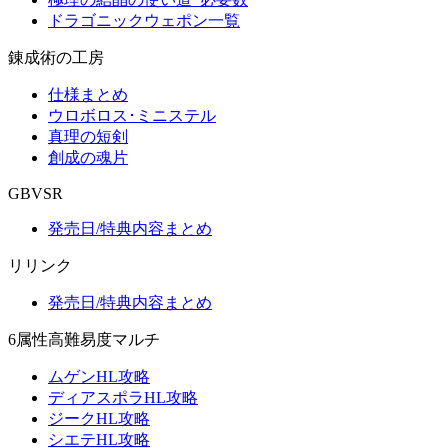
ドラゴニックウェポン一覧
錬成術の工房
仕様まとめ
ウロボロス･ミニステル
真理の短剣
創成の魂片
GBVSR
発売日/特典内容まとめ
リリンク
発売日/特典内容まとめ
6属性高難易度マルチ
ムゲンHL攻略
ディアスポラHL攻略
ジークHL攻略
シエテHL攻略