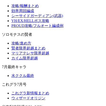
攻略/報酬まとめ
効率周回編成
シーサイドガーディアン(武器)
VH/EX/HELLボス攻略
PROUD攻略/フルオート編成例
ソロモナスの賢者
攻略/進め方
賢者限界超越まとめ
マリアテレサ限界超越
カイム限界超越
7月最終キャラ
水ククル最終
これグラ7月号
これグラ新情報まとめ
ウィザードオリジン