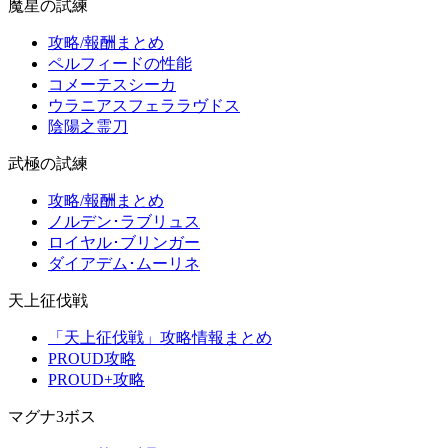
魔星の試練
攻略/報酬まとめ
ペルフィードの性能
コメーテスシーカ
ウラニアスフェララヴドス
陰陽之霊刀
武極の試練
攻略/報酬まとめ
ノルデン･ラブリュス
ロイヤル･ブリンガー
ダイアデム･ムーリネ
天上征伐戦
「天上征伐戦」攻略情報まとめ
PROUD攻略
PROUD+攻略
マグナ3ボス