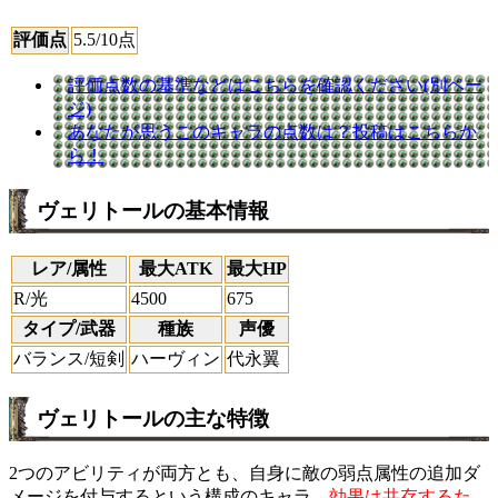
評価点
5.5
/10点
評価点数の基準などはこちらを確認ください(別ペー
ジ)
あなたが思うこのキャラの点数は？投稿はこちらか
ら！
ヴェリトールの基本情報
レア/属性
最大ATK
最大HP
R/光
4500
675
タイプ/武器
種族
声優
バランス/短剣
ハーヴィン
代永翼
ヴェリトールの主な特徴
2つのアビリティが両方とも、自身に敵の弱点属性の追加ダ
メージを付与するという構成のキャラ。
効果は共存するた