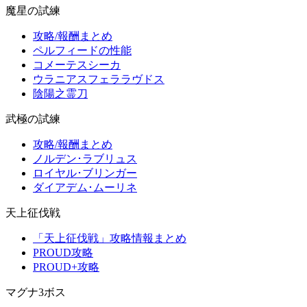
魔星の試練
攻略/報酬まとめ
ペルフィードの性能
コメーテスシーカ
ウラニアスフェララヴドス
陰陽之霊刀
武極の試練
攻略/報酬まとめ
ノルデン･ラブリュス
ロイヤル･ブリンガー
ダイアデム･ムーリネ
天上征伐戦
「天上征伐戦」攻略情報まとめ
PROUD攻略
PROUD+攻略
マグナ3ボス