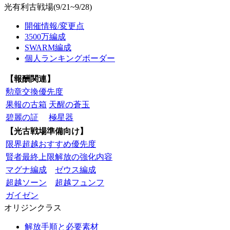
光有利古戦場(9/21~9/28)
開催情報/変更点
3500万編成
SWARM編成
個人ランキングボーダー
【報酬関連】
勲章交換優先度
果報の古箱
天醒の蒼玉
碧麗の証
極星器
【光古戦場準備向け】
限界超越おすすめ優先度
賢者最終上限解放の強化内容
マグナ編成
ゼウス編成
超越ソーン
超越フュンフ
ガイゼン
オリジンクラス
解放手順と必要素材