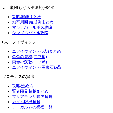
天上劇団もぐら座復刻(~8/14)
攻略/報酬まとめ
効率周回/編成例まとめ
マルチバトルボス攻略
シングルバトル攻略
6人ニフイヴィンテ
ニフイヴィンテ(6人)まとめ
禁命の魔槍(ニフ槍)
禁命の溟弦(ニフ琴)
ニフイヴィンテ(召喚石)5凸
ソロモナスの賢者
攻略/進め方
賢者限界超越まとめ
マリアテレサ限界超越
カイム限界超越
アーカルムの祝福一覧