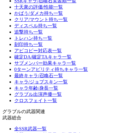
SSRキャラ/召喚石実装順一覧
十天衆の評価/性能一覧
かばう/ダメカ持ち一覧
クリア/マウント持ち一覧
ディスペル持ち一覧
追撃持ち一覧
トレハン持ち一覧
刻印持ち一覧
アビコピー対応表一覧
確定DA/確定TAキャラ一覧
サブメンバー効果キャラ一覧
0ターンアビリティ持ちキャラ一覧
最終キャラ/召喚石一覧
キャラ/ジョブスキン一覧
キャラ年齢/身長一覧
グラブル出演声優一覧
クロスフェイト一覧
グラブルの武器関連
武器総合
全SSR武器一覧