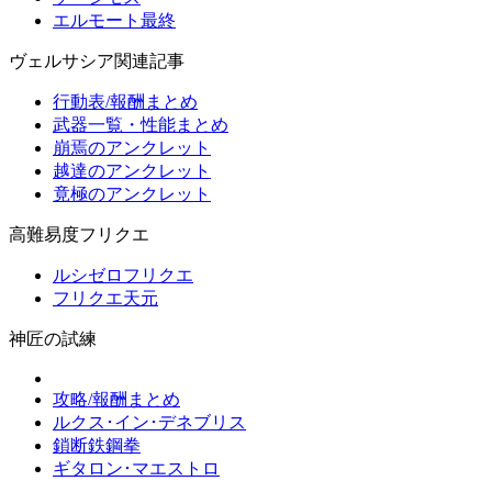
エルモート最終
ヴェルサシア関連記事
行動表/報酬まとめ
武器一覧・性能まとめ
崩焉のアンクレット
越達のアンクレット
竟極のアンクレット
高難易度フリクエ
ルシゼロフリクエ
フリクエ天元
神匠の試練
攻略/報酬まとめ
ルクス･イン･デネブリス
鎖断鉄鋼拳
ギタロン･マエストロ