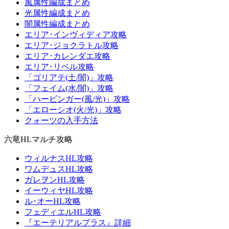
風属性編成まとめ
光属性編成まとめ
闇属性編成まとめ
エリア･インヴィディア攻略
エリア･ジョクラトル攻略
エリア･カレンダエ攻略
エリア･リベル攻略
「ゴリアテ(土/闇)」攻略
「フェイム(水/闇)」攻略
「ハービンガー(風/光)」攻略
「エローシオ(火/光)」攻略
クォーツの入手方法
六竜HLマルチ攻略
ウィルナスHL攻略
ワムデュスHL攻略
ガレヲンHL攻略
イーウィヤHL攻略
ル･オーHL攻略
フェディエルHL攻略
『エーテリアルプラス』詳細