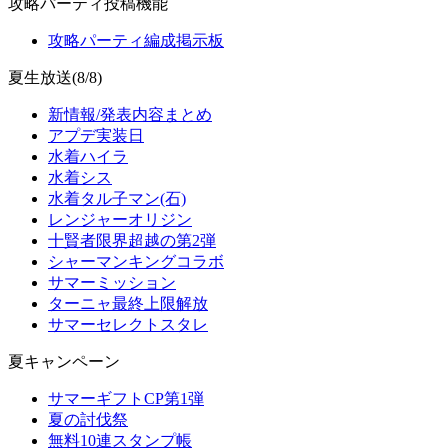
攻略パーティ投稿機能
攻略パーティ編成掲示板
夏生放送(8/8)
新情報/発表内容まとめ
アプデ実装日
水着ハイラ
水着シス
水着タル子マン(石)
レンジャーオリジン
十賢者限界超越の第2弾
シャーマンキングコラボ
サマーミッション
ターニャ最終上限解放
サマーセレクトスタレ
夏キャンペーン
サマーギフトCP第1弾
夏の討伐祭
無料10連スタンプ帳