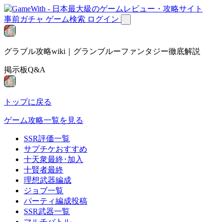
事前ガチャ
ゲーム検索
ログイン
グラブル攻略wiki｜グランブルーファンタジー徹底解説
掲示板Q&A
トップに戻る
ゲーム攻略一覧を見る
SSR評価一覧
サプチケおすすめ
十天衆最終･加入
十賢者最終
理想武器編成
ジョブ一覧
パーティ編成投稿
SSR武器一覧
マルチバトル