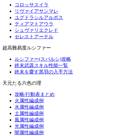
コロッサスイラ
リヴァイアサンマレ
ユグドラシルアルボス
ティアマトアウラ
シュヴァリエクレド
セレストアーテル
超高難易度ルシファー
ルシファー(スパルシ)攻略
終末武器スキル性能一覧
終末を齎す黒羽の入手方法
天元たる六色の理
攻略/行動表まとめ
火属性編成例
水属性編成例
土属性編成例
風属性編成例
光属性編成例
闇属性編成例