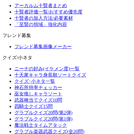
アーカルム十賢者まとめ
十賢者評価一覧/おすすめ優先度
十賢者の加入方法/必要素材
「至賢の領域」強化内容
フレンド募集
フレンド募集画像メーカー
クイズ/小ネタ
ニーナの好み(イケメン度)一覧
十天衆キャラ身長順ソートクイズ
クイズ･小ネタ一覧
神石所持率チェッカー
巫女推しキャラソート
武器種当てクイズ10問
四騎士クイズ15問
グラブルクイズ20問(第2弾)
グラブルクイズ20問(第1弾)
魔法戦士タイムアタック
グラブル楽器武器クイズ(全20問)