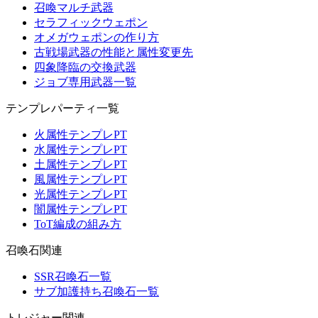
召喚マルチ武器
セラフィックウェポン
オメガウェポンの作り方
古戦場武器の性能と属性変更先
四象降臨の交換武器
ジョブ専用武器一覧
テンプレパーティ一覧
火属性テンプレPT
水属性テンプレPT
土属性テンプレPT
風属性テンプレPT
光属性テンプレPT
闇属性テンプレPT
ToT編成の組み方
召喚石関連
SSR召喚石一覧
サブ加護持ち召喚石一覧
トレジャー関連