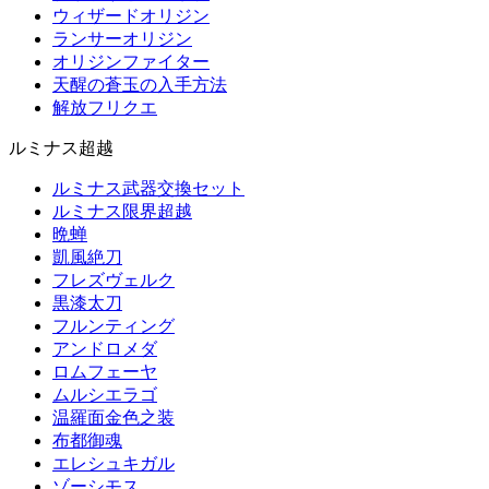
ウィザードオリジン
ランサーオリジン
オリジンファイター
天醒の蒼玉の入手方法
解放フリクエ
ルミナス超越
ルミナス武器交換セット
ルミナス限界超越
晩蝉
凱風絶刀
フレズヴェルク
黒漆太刀
フルンティング
アンドロメダ
ロムフェーヤ
ムルシエラゴ
温羅面金色之装
布都御魂
エレシュキガル
ゾーシモス