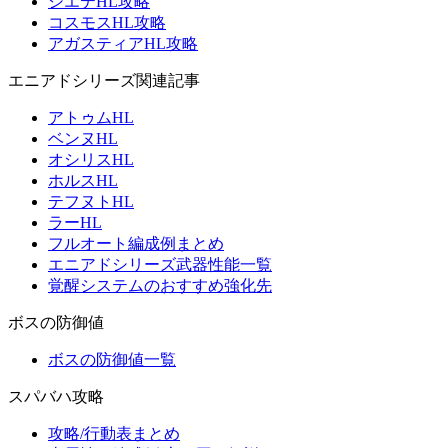
シエテHL攻略
コスモスHL攻略
アガスティアHL攻略
エニアドシリーズ関連記事
アトゥムHL
ベンヌHL
オシリスHL
ホルスHL
テフヌトHL
ラーHL
フルオート編成例まとめ
エニアドシリーズ武器性能一覧
覚醒システムのおすすめ強化先
ボスの防御値
ボスの防御値一覧
スパバハ攻略
攻略/行動表まとめ