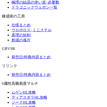
極理の結晶の使い道･必要数
ドラゴニックウェポン一覧
錬成術の工房
仕様まとめ
ウロボロス･ミニステル
真理の短剣
創成の魂片
GBVSR
発売日/特典内容まとめ
リリンク
発売日/特典内容まとめ
6属性高難易度マルチ
ムゲンHL攻略
ディアスポラHL攻略
ジークHL攻略