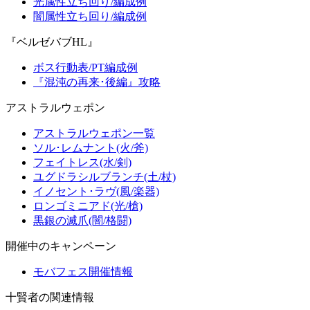
光属性立ち回り/編成例
闇属性立ち回り/編成例
『ベルゼバブHL』
ボス行動表/PT編成例
『混沌の再来･後編』攻略
アストラルウェポン
アストラルウェポン一覧
ソル･レムナント(火/斧)
フェイトレス(水/剣)
ユグドラシルブランチ(土/杖)
イノセント･ラヴ(風/楽器)
ロンゴミニアド(光/槍)
黒銀の滅爪(闇/格闘)
開催中のキャンペーン
モバフェス開催情報
十賢者の関連情報