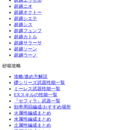
超越エッセル
超越ニオ
超越オクトー
超越シエテ
超越シス
超越フュンフ
超越カトル
超越サラーサ
超越ソーン
超越ウーノ
砂箱攻略
攻略/進め方解説
礎シリーズ武器性能一覧
ミーレス武器性能一覧
EXスキルの性能一覧
『セフィラ』武器一覧
効率周回編成/おすすめ場所
火属性編成まとめ
水属性編成まとめ
土属性編成まとめ