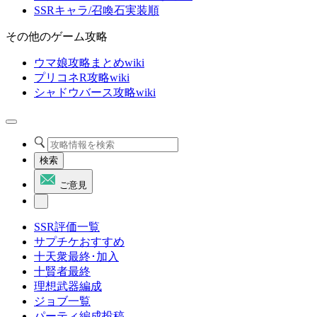
SSRキャラ/召喚石実装順
その他のゲーム攻略
ウマ娘攻略まとめwiki
プリコネR攻略wiki
シャドウバース攻略wiki
検索
ご意見
SSR評価一覧
サプチケおすすめ
十天衆最終･加入
十賢者最終
理想武器編成
ジョブ一覧
パーティ編成投稿