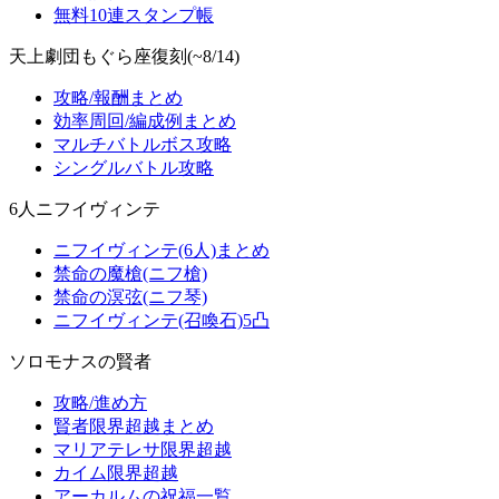
無料10連スタンプ帳
天上劇団もぐら座復刻(~8/14)
攻略/報酬まとめ
効率周回/編成例まとめ
マルチバトルボス攻略
シングルバトル攻略
6人ニフイヴィンテ
ニフイヴィンテ(6人)まとめ
禁命の魔槍(ニフ槍)
禁命の溟弦(ニフ琴)
ニフイヴィンテ(召喚石)5凸
ソロモナスの賢者
攻略/進め方
賢者限界超越まとめ
マリアテレサ限界超越
カイム限界超越
アーカルムの祝福一覧