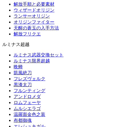
解放手順と必要素材
ウィザードオリジン
ランサーオリジン
オリジンファイター
天醒の蒼玉の入手方法
解放フリクエ
ルミナス超越
ルミナス武器交換セット
ルミナス限界超越
晩蝉
凱風絶刀
フレズヴェルク
黒漆太刀
フルンティング
アンドロメダ
ロムフェーヤ
ムルシエラゴ
温羅面金色之装
布都御魂
エレシュキガル