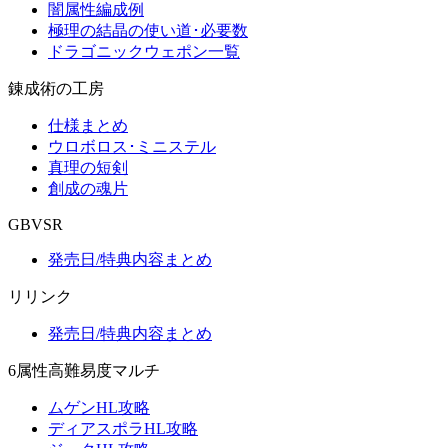
闇属性編成例
極理の結晶の使い道･必要数
ドラゴニックウェポン一覧
錬成術の工房
仕様まとめ
ウロボロス･ミニステル
真理の短剣
創成の魂片
GBVSR
発売日/特典内容まとめ
リリンク
発売日/特典内容まとめ
6属性高難易度マルチ
ムゲンHL攻略
ディアスポラHL攻略