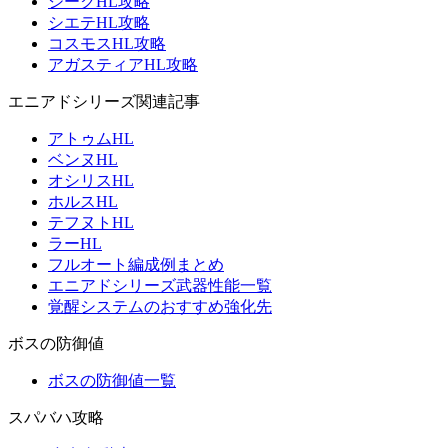
ジークHL攻略
シエテHL攻略
コスモスHL攻略
アガスティアHL攻略
エニアドシリーズ関連記事
アトゥムHL
ベンヌHL
オシリスHL
ホルスHL
テフヌトHL
ラーHL
フルオート編成例まとめ
エニアドシリーズ武器性能一覧
覚醒システムのおすすめ強化先
ボスの防御値
ボスの防御値一覧
スパバハ攻略