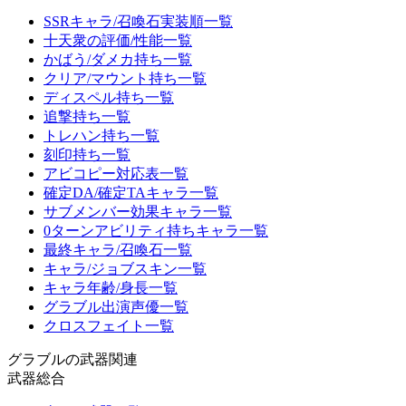
SSRキャラ/召喚石実装順一覧
十天衆の評価/性能一覧
かばう/ダメカ持ち一覧
クリア/マウント持ち一覧
ディスペル持ち一覧
追撃持ち一覧
トレハン持ち一覧
刻印持ち一覧
アビコピー対応表一覧
確定DA/確定TAキャラ一覧
サブメンバー効果キャラ一覧
0ターンアビリティ持ちキャラ一覧
最終キャラ/召喚石一覧
キャラ/ジョブスキン一覧
キャラ年齢/身長一覧
グラブル出演声優一覧
クロスフェイト一覧
グラブルの武器関連
武器総合