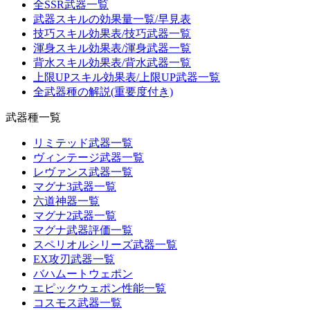
全SSR武器一覧
武器スキルの効果量一覧/早見表
技巧スキル効果表/技巧武器一覧
渾身スキル効果表/渾身武器一覧
背水スキル効果表/背水武器一覧
上限UPスキル効果表/上限UP武器一覧
全武器種の解説(重要度付き)
武器種一覧
リミテッド武器一覧
ヴィンテージ武器一覧
レヴァンス武器一覧
マグナ3武器一覧
六道神器一覧
マグナ2武器一覧
マグナ武器評価一覧
スペリオルシリーズ武器一覧
EX攻刃武器一覧
バハムートウェポン
エピックウェポン性能一覧
コスモス武器一覧