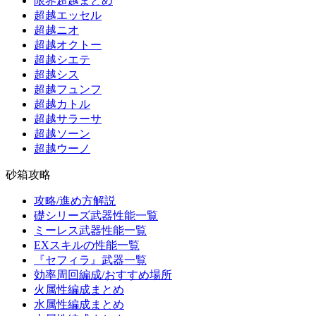
限界超越まとめ
超越エッセル
超越ニオ
超越オクトー
超越シエテ
超越シス
超越フュンフ
超越カトル
超越サラーサ
超越ソーン
超越ウーノ
砂箱攻略
攻略/進め方解説
礎シリーズ武器性能一覧
ミーレス武器性能一覧
EXスキルの性能一覧
『セフィラ』武器一覧
効率周回編成/おすすめ場所
火属性編成まとめ
水属性編成まとめ