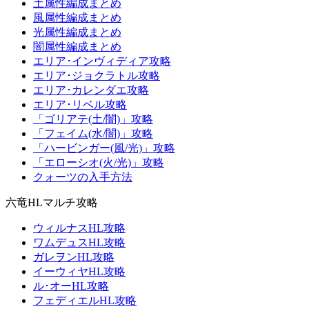
土属性編成まとめ
風属性編成まとめ
光属性編成まとめ
闇属性編成まとめ
エリア･インヴィディア攻略
エリア･ジョクラトル攻略
エリア･カレンダエ攻略
エリア･リベル攻略
「ゴリアテ(土/闇)」攻略
「フェイム(水/闇)」攻略
「ハービンガー(風/光)」攻略
「エローシオ(火/光)」攻略
クォーツの入手方法
六竜HLマルチ攻略
ウィルナスHL攻略
ワムデュスHL攻略
ガレヲンHL攻略
イーウィヤHL攻略
ル･オーHL攻略
フェディエルHL攻略