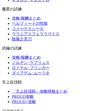
魔星の試練
攻略/報酬まとめ
ペルフィードの性能
コメーテスシーカ
ウラニアスフェララヴドス
陰陽之霊刀
武極の試練
攻略/報酬まとめ
ノルデン･ラブリュス
ロイヤル･ブリンガー
ダイアデム･ムーリネ
天上征伐戦
「天上征伐戦」攻略情報まとめ
PROUD攻略
PROUD+攻略
マグナ3ボス