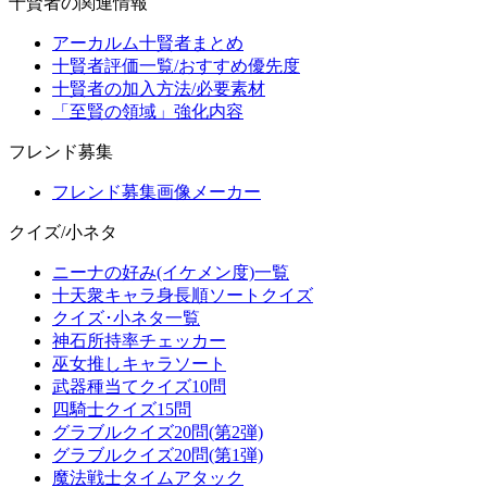
十賢者の関連情報
アーカルム十賢者まとめ
十賢者評価一覧/おすすめ優先度
十賢者の加入方法/必要素材
「至賢の領域」強化内容
フレンド募集
フレンド募集画像メーカー
クイズ/小ネタ
ニーナの好み(イケメン度)一覧
十天衆キャラ身長順ソートクイズ
クイズ･小ネタ一覧
神石所持率チェッカー
巫女推しキャラソート
武器種当てクイズ10問
四騎士クイズ15問
グラブルクイズ20問(第2弾)
グラブルクイズ20問(第1弾)
魔法戦士タイムアタック