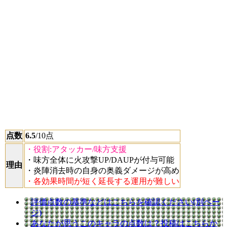
点数
6.5
/10点
・役割:アタッカー/味方支援
・味方全体に火攻撃UP/DAUPが付与可能
理由
・炎陣消去時の自身の奥義ダメージが高め
・各効果時間が短く延長する運用が難しい
評価点数の基準などはこちらを確認ください(別ペー
ジ)
あなたが思うこのキャラの点数は？投稿はこちらか