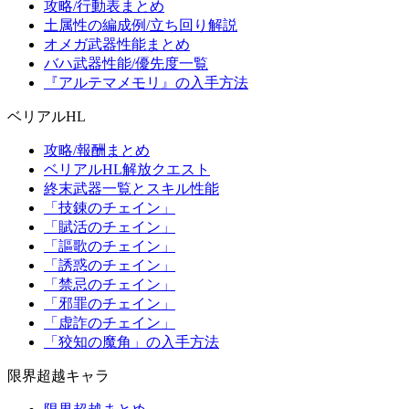
攻略/行動表まとめ
土属性の編成例/立ち回り解説
オメガ武器性能まとめ
バハ武器性能/優先度一覧
『アルテマメモリ』の入手方法
ベリアルHL
攻略/報酬まとめ
ベリアルHL解放クエスト
終末武器一覧とスキル性能
「技錬のチェイン」
「賦活のチェイン」
「謳歌のチェイン」
「誘惑のチェイン」
「禁忌のチェイン」
「邪罪のチェイン」
「虚詐のチェイン」
「狡知の魔角」の入手方法
限界超越キャラ