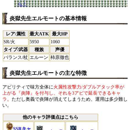
ら！
炎獄先生エルモートの基本情報
レア/属性
最大ATK
最大HP
SR/火
5950
1060
タイプ/武器
種族
声優
バランス/杖
エルーン
柿原徹也
炎獄先生エルモートの主な特徴
アビリティで味方全体に
火属性攻撃力/ダブルアタック率が
上がる『炎陣』を付与し、それを3アビで延長できるキャ
ラ。
ただし奥義で炎陣が消えてしまうため、運用は多少難し
い。
他のキャラ評価点はこちら
SSRキャ