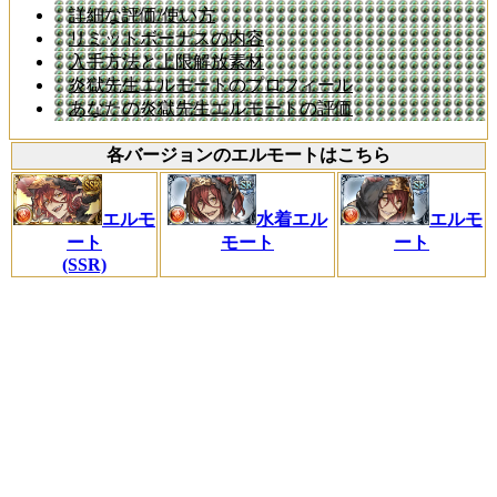
詳細な評価/使い方
リミットボーナスの内容
入手方法と上限解放素材
炎獄先生エルモートのプロフィール
あなたの炎獄先生エルモートの評価
各バージョンのエルモートはこちら
エルモ
水着エル
エルモ
ート
モート
ート
(SSR)