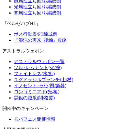
風属性立ち回り/編成例
光属性立ち回り/編成例
闇属性立ち回り/編成例
『ベルゼバブHL』
ボス行動表/PT編成例
『混沌の再来･後編』攻略
アストラルウェポン
アストラルウェポン一覧
ソル･レムナント(火/斧)
フェイトレス(水/剣)
ユグドラシルブランチ(土/杖)
イノセント･ラヴ(風/楽器)
ロンゴミニアド(光/槍)
黒銀の滅爪(闇/格闘)
開催中のキャンペーン
モバフェス開催情報