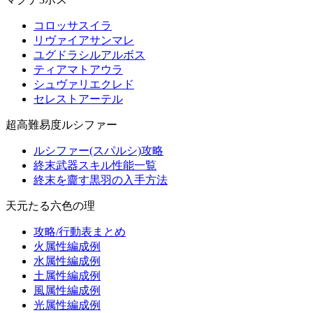
コロッサスイラ
リヴァイアサンマレ
ユグドラシルアルボス
ティアマトアウラ
シュヴァリエクレド
セレストアーテル
超高難易度ルシファー
ルシファー(スパルシ)攻略
終末武器スキル性能一覧
終末を齎す黒羽の入手方法
天元たる六色の理
攻略/行動表まとめ
火属性編成例
水属性編成例
土属性編成例
風属性編成例
光属性編成例