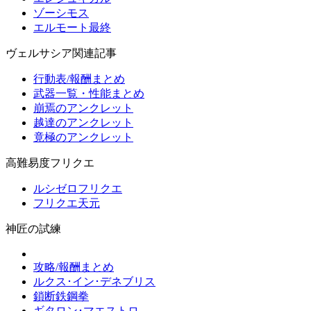
ゾーシモス
エルモート最終
ヴェルサシア関連記事
行動表/報酬まとめ
武器一覧・性能まとめ
崩焉のアンクレット
越達のアンクレット
竟極のアンクレット
高難易度フリクエ
ルシゼロフリクエ
フリクエ天元
神匠の試練
攻略/報酬まとめ
ルクス･イン･デネブリス
鎖断鉄鋼拳
ギタロン･マエストロ