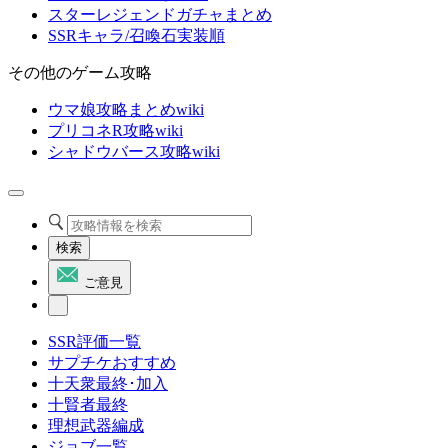
スターレジェンドガチャまとめ
SSRキャラ/召喚石実装順
その他のゲーム攻略
ウマ娘攻略まとめwiki
プリコネR攻略wiki
シャドウバース攻略wiki
検索
ご意見
SSR評価一覧
サプチケおすすめ
十天衆最終･加入
十賢者最終
理想武器編成
ジョブ一覧