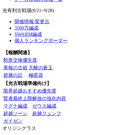
光有利古戦場(9/21~9/28)
開催情報/変更点
3500万編成
SWARM編成
個人ランキングボーダー
【報酬関連】
勲章交換優先度
果報の古箱
天醒の蒼玉
碧麗の証
極星器
【光古戦場準備向け】
限界超越おすすめ優先度
賢者最終上限解放の強化内容
マグナ編成
ゼウス編成
超越ソーン
超越フュンフ
ガイゼン
オリジンクラス