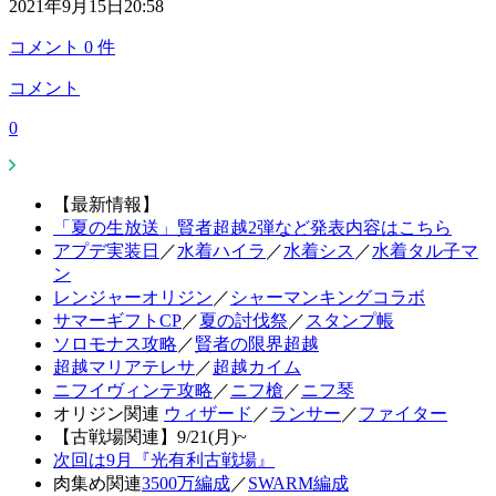
2021年9月15日20:58
コメント
0
件
コメント
0
【最新情報】
「夏の生放送」賢者超越2弾など発表内容はこちら
アプデ実装日
／
水着ハイラ
／
水着シス
／
水着タル子マ
ン
レンジャーオリジン
／
シャーマンキングコラボ
サマーギフトCP
／
夏の討伐祭
／
スタンプ帳
ソロモナス攻略
／
賢者の限界超越
超越マリアテレサ
／
超越カイム
ニフイヴィンテ攻略
／
ニフ槍
／
ニフ琴
オリジン関連
ウィザード
／
ランサー
／
ファイター
【古戦場関連】9/21(月)~
次回は9月『光有利古戦場』
肉集め関連
3500万編成
／
SWARM編成