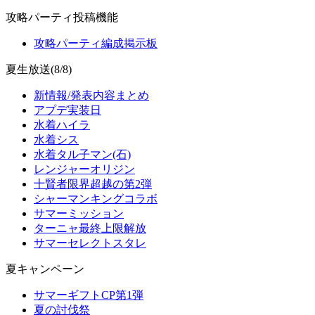
攻略パーティ投稿機能
攻略パーティ編成掲示板
夏生放送(8/8)
新情報/発表内容まとめ
アプデ実装日
水着ハイラ
水着シス
水着タル子マン(石)
レンジャーオリジン
十賢者限界超越の第2弾
シャーマンキングコラボ
サマーミッション
ターニャ最終上限解放
サマーセレクトスタレ
夏キャンペーン
サマーギフトCP第1弾
夏の討伐祭