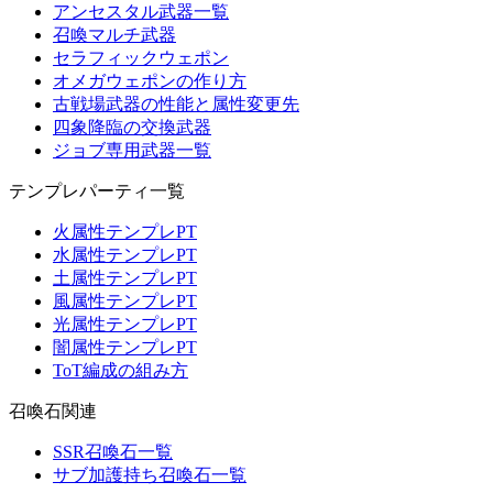
アンセスタル武器一覧
召喚マルチ武器
セラフィックウェポン
オメガウェポンの作り方
古戦場武器の性能と属性変更先
四象降臨の交換武器
ジョブ専用武器一覧
テンプレパーティ一覧
火属性テンプレPT
水属性テンプレPT
土属性テンプレPT
風属性テンプレPT
光属性テンプレPT
闇属性テンプレPT
ToT編成の組み方
召喚石関連
SSR召喚石一覧
サブ加護持ち召喚石一覧