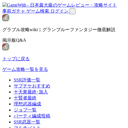
事前ガチャ
ゲーム検索
ログイン
グラブル攻略wiki｜グランブルーファンタジー徹底解説
掲示板Q&A
トップに戻る
ゲーム攻略一覧を見る
SSR評価一覧
サプチケおすすめ
十天衆最終･加入
十賢者最終
理想武器編成
ジョブ一覧
パーティ編成投稿
SSR武器一覧
マルチバトル