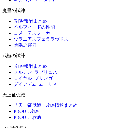
魔星の試練
攻略/報酬まとめ
ペルフィードの性能
コメーテスシーカ
ウラニアスフェララヴドス
陰陽之霊刀
武極の試練
攻略/報酬まとめ
ノルデン･ラブリュス
ロイヤル･ブリンガー
ダイアデム･ムーリネ
天上征伐戦
「天上征伐戦」攻略情報まとめ
PROUD攻略
PROUD+攻略
マグナ3ボス