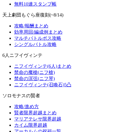
無料10連スタンプ帳
天上劇団もぐら座復刻(~8/14)
攻略/報酬まとめ
効率周回/編成例まとめ
マルチバトルボス攻略
シングルバトル攻略
6人ニフイヴィンテ
ニフイヴィンテ(6人)まとめ
禁命の魔槍(ニフ槍)
禁命の溟弦(ニフ琴)
ニフイヴィンテ(召喚石)5凸
ソロモナスの賢者
攻略/進め方
賢者限界超越まとめ
マリアテレサ限界超越
カイム限界超越
アーカルムの祝福一覧