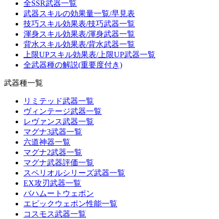
全SSR武器一覧
武器スキルの効果量一覧/早見表
技巧スキル効果表/技巧武器一覧
渾身スキル効果表/渾身武器一覧
背水スキル効果表/背水武器一覧
上限UPスキル効果表/上限UP武器一覧
全武器種の解説(重要度付き)
武器種一覧
リミテッド武器一覧
ヴィンテージ武器一覧
レヴァンス武器一覧
マグナ3武器一覧
六道神器一覧
マグナ2武器一覧
マグナ武器評価一覧
スペリオルシリーズ武器一覧
EX攻刃武器一覧
バハムートウェポン
エピックウェポン性能一覧
コスモス武器一覧