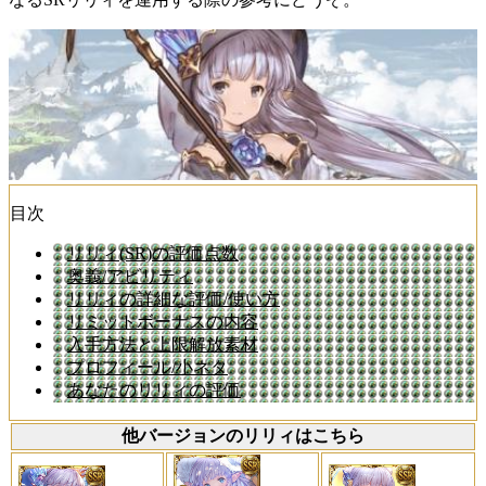
目次
リリィ(SR)の評価点数
奥義/アビリティ
リリィの詳細な評価/使い方
リミットボーナスの内容
入手方法と上限解放素材
プロフィール/小ネタ
あなたのリリィの評価
他バージョンのリリィはこちら