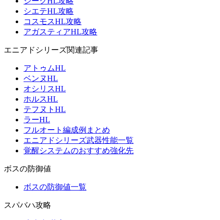
ジークHL攻略
シエテHL攻略
コスモスHL攻略
アガスティアHL攻略
エニアドシリーズ関連記事
アトゥムHL
ベンヌHL
オシリスHL
ホルスHL
テフヌトHL
ラーHL
フルオート編成例まとめ
エニアドシリーズ武器性能一覧
覚醒システムのおすすめ強化先
ボスの防御値
ボスの防御値一覧
スパバハ攻略