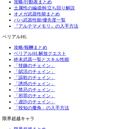
攻略/行動表まとめ
土属性の編成例/立ち回り解説
オメガ武器性能まとめ
バハ武器性能/優先度一覧
『アルテマメモリ』の入手方法
ベリアルHL
攻略/報酬まとめ
ベリアルHL解放クエスト
終末武器一覧とスキル性能
「技錬のチェイン」
「賦活のチェイン」
「謳歌のチェイン」
「誘惑のチェイン」
「禁忌のチェイン」
「邪罪のチェイン」
「虚詐のチェイン」
「狡知の魔角」の入手方法
限界超越キャラ