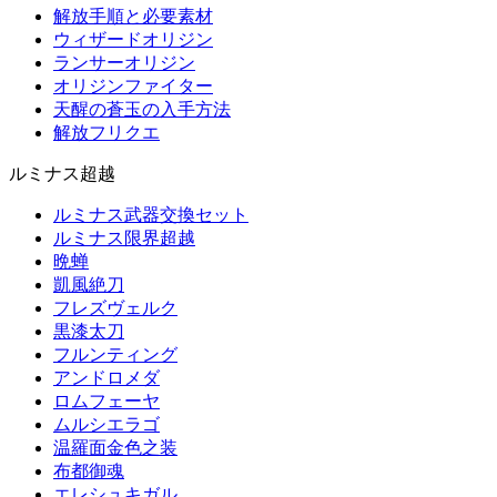
解放手順と必要素材
ウィザードオリジン
ランサーオリジン
オリジンファイター
天醒の蒼玉の入手方法
解放フリクエ
ルミナス超越
ルミナス武器交換セット
ルミナス限界超越
晩蝉
凱風絶刀
フレズヴェルク
黒漆太刀
フルンティング
アンドロメダ
ロムフェーヤ
ムルシエラゴ
温羅面金色之装
布都御魂
エレシュキガル