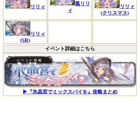
風リリ
リリィ
リリィ
ィ
(クリスマス)
リリィ
(SR)
イベント詳細はこちら
▶『氷晶宮でミックスパイを』攻略まとめ