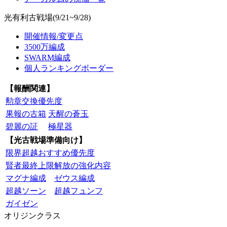
光有利古戦場(9/21~9/28)
開催情報/変更点
3500万編成
SWARM編成
個人ランキングボーダー
【報酬関連】
勲章交換優先度
果報の古箱
天醒の蒼玉
碧麗の証
極星器
【光古戦場準備向け】
限界超越おすすめ優先度
賢者最終上限解放の強化内容
マグナ編成
ゼウス編成
超越ソーン
超越フュンフ
ガイゼン
オリジンクラス