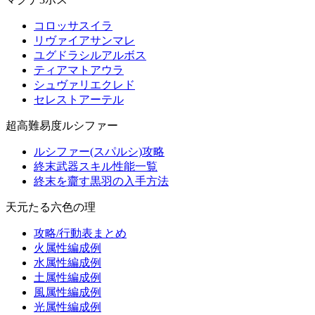
コロッサスイラ
リヴァイアサンマレ
ユグドラシルアルボス
ティアマトアウラ
シュヴァリエクレド
セレストアーテル
超高難易度ルシファー
ルシファー(スパルシ)攻略
終末武器スキル性能一覧
終末を齎す黒羽の入手方法
天元たる六色の理
攻略/行動表まとめ
火属性編成例
水属性編成例
土属性編成例
風属性編成例
光属性編成例