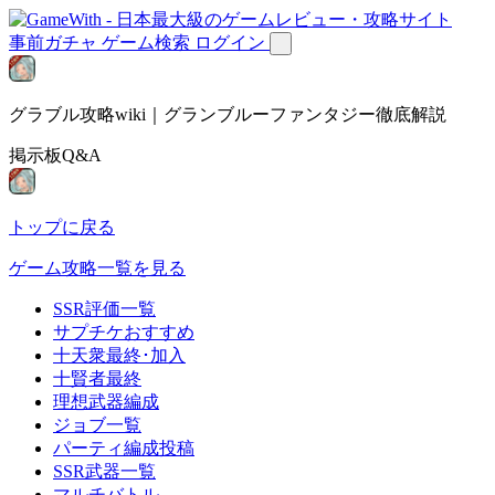
事前ガチャ
ゲーム検索
ログイン
グラブル攻略wiki｜グランブルーファンタジー徹底解説
掲示板Q&A
トップに戻る
ゲーム攻略一覧を見る
SSR評価一覧
サプチケおすすめ
十天衆最終･加入
十賢者最終
理想武器編成
ジョブ一覧
パーティ編成投稿
SSR武器一覧
マルチバトル