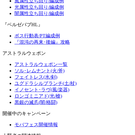
風属性立ち回り/編成例
光属性立ち回り/編成例
闇属性立ち回り/編成例
『ベルゼバブHL』
ボス行動表/PT編成例
『混沌の再来･後編』攻略
アストラルウェポン
アストラルウェポン一覧
ソル･レムナント(火/斧)
フェイトレス(水/剣)
ユグドラシルブランチ(土/杖)
イノセント･ラヴ(風/楽器)
ロンゴミニアド(光/槍)
黒銀の滅爪(闇/格闘)
開催中のキャンペーン
モバフェス開催情報