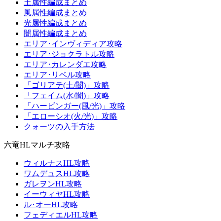
土属性編成まとめ
風属性編成まとめ
光属性編成まとめ
闇属性編成まとめ
エリア･インヴィディア攻略
エリア･ジョクラトル攻略
エリア･カレンダエ攻略
エリア･リベル攻略
「ゴリアテ(土/闇)」攻略
「フェイム(水/闇)」攻略
「ハービンガー(風/光)」攻略
「エローシオ(火/光)」攻略
クォーツの入手方法
六竜HLマルチ攻略
ウィルナスHL攻略
ワムデュスHL攻略
ガレヲンHL攻略
イーウィヤHL攻略
ル･オーHL攻略
フェディエルHL攻略