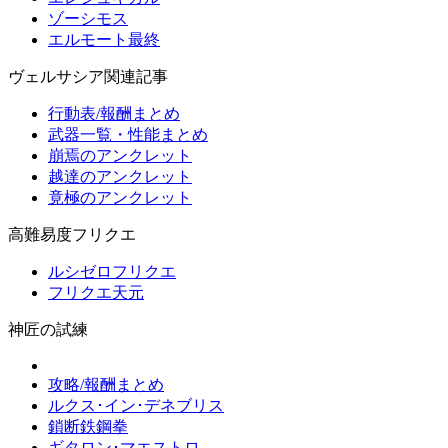
ゾーシモス
エルモート最終
ヴェルサシア関連記事
行動表/報酬まとめ
武器一覧・性能まとめ
崩焉のアンクレット
越達のアンクレット
竟極のアンクレット
高難易度フリクエ
ルシゼロフリクエ
フリクエ天元
神匠の試練
攻略/報酬まとめ
ルクス･イン･デネブリス
鎖断鉄鋼拳
ギタロン･マエストロ