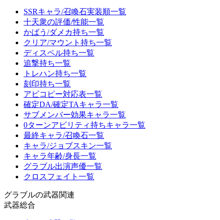
SSRキャラ/召喚石実装順一覧
十天衆の評価/性能一覧
かばう/ダメカ持ち一覧
クリア/マウント持ち一覧
ディスペル持ち一覧
追撃持ち一覧
トレハン持ち一覧
刻印持ち一覧
アビコピー対応表一覧
確定DA/確定TAキャラ一覧
サブメンバー効果キャラ一覧
0ターンアビリティ持ちキャラ一覧
最終キャラ/召喚石一覧
キャラ/ジョブスキン一覧
キャラ年齢/身長一覧
グラブル出演声優一覧
クロスフェイト一覧
グラブルの武器関連
武器総合