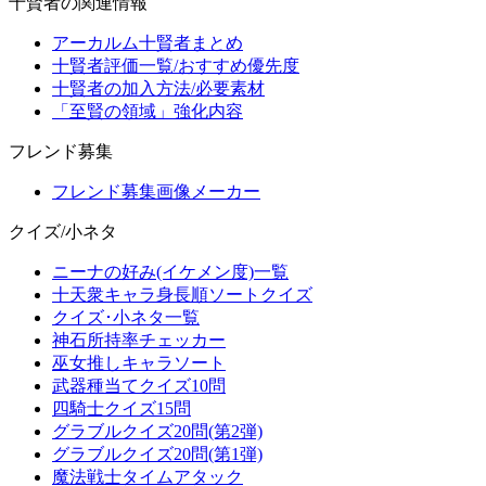
十賢者の関連情報
アーカルム十賢者まとめ
十賢者評価一覧/おすすめ優先度
十賢者の加入方法/必要素材
「至賢の領域」強化内容
フレンド募集
フレンド募集画像メーカー
クイズ/小ネタ
ニーナの好み(イケメン度)一覧
十天衆キャラ身長順ソートクイズ
クイズ･小ネタ一覧
神石所持率チェッカー
巫女推しキャラソート
武器種当てクイズ10問
四騎士クイズ15問
グラブルクイズ20問(第2弾)
グラブルクイズ20問(第1弾)
魔法戦士タイムアタック