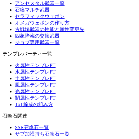
アンセスタル武器一覧
召喚マルチ武器
セラフィックウェポン
オメガウェポンの作り方
古戦場武器の性能と属性変更先
四象降臨の交換武器
ジョブ専用武器一覧
テンプレパーティ一覧
火属性テンプレPT
水属性テンプレPT
土属性テンプレPT
風属性テンプレPT
光属性テンプレPT
闇属性テンプレPT
ToT編成の組み方
召喚石関連
SSR召喚石一覧
サブ加護持ち召喚石一覧