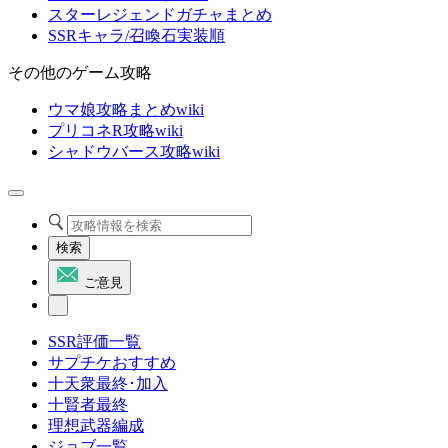
スターレジェンドガチャまとめ
SSRキャラ/召喚石実装順
その他のゲーム攻略
ウマ娘攻略まとめwiki
プリコネR攻略wiki
シャドウバース攻略wiki
検索
ご意見
SSR評価一覧
サプチケおすすめ
十天衆最終･加入
十賢者最終
理想武器編成
ジョブ一覧