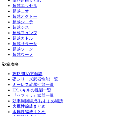
限界超越まとめ
超越エッセル
超越ニオ
超越オクトー
超越シエテ
超越シス
超越フュンフ
超越カトル
超越サラーサ
超越ソーン
超越ウーノ
砂箱攻略
攻略/進め方解説
礎シリーズ武器性能一覧
ミーレス武器性能一覧
EXスキルの性能一覧
『セフィラ』武器一覧
効率周回編成/おすすめ場所
火属性編成まとめ
水属性編成まとめ