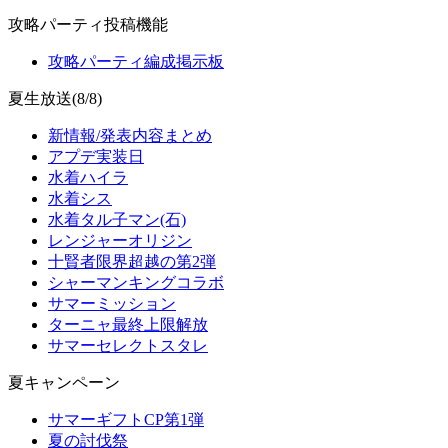
攻略パーティ投稿機能
攻略パーティ編成掲示板
夏生放送(8/8)
新情報/発表内容まとめ
アプデ実装日
水着ハイラ
水着シス
水着タル子マン(石)
レンジャーオリジン
十賢者限界超越の第2弾
シャーマンキングコラボ
サマーミッション
ターニャ最終上限解放
サマーセレクトスタレ
夏キャンペーン
サマーギフトCP第1弾
夏の討伐祭