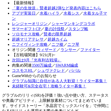
【最新情報】
「夏の生放送」賢者超越2弾など発表内容はこちら
アプデ実装日
／
水着ハイラ
／
水着シス
／
水着タル子マ
ン
レンジャーオリジン
／
シャーマンキングコラボ
サマーギフトCP
／
夏の討伐祭
／
スタンプ帳
ソロモナス攻略
／
賢者の限界超越
超越マリアテレサ
／
超越カイム
ニフイヴィンテ攻略
／
ニフ槍
／
ニフ琴
オリジン関連
ウィザード
／
ランサー
／
ファイター
【古戦場関連】9/21(月)~
次回は9月『光有利古戦場』
肉集め関連
3500万編成
／
SWARM編成
コスモスHL
／
シュヴァクレド
／
パパル
GameWithからのお知らせ
グラブル知識に自信がある人大歓迎！ライター募集！
未経験可&完全在宅！攻略ライター募集！
グラブルのリリィ(SR)を評価！強い点や使い方、ステータス
や奥義/アビリティ、上限解放素材についてまとめていま
す。サイドストーリー「氷晶宮でミックスパイを」で仲間に
なるSRリリィを運用する際の参考にどうぞ。