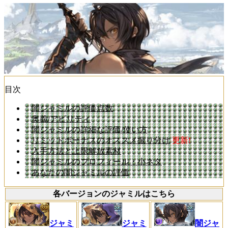
目次
闇ジャミルの評価点数
奥義/アビリティ
闇ジャミルの詳細な評価/使い方
リミットボーナスのオススメ振り分け
更新!
入手方法と上限解放素材
闇ジャミルのプロフィール・小ネタ
あなたの闇ジャミルの評価
各バージョンのジャミルはこちら
ジャミ
ジャミ
闇ジャ