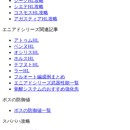
ジークHL攻略
シエテHL攻略
コスモスHL攻略
アガスティアHL攻略
エニアドシリーズ関連記事
アトゥムHL
ベンヌHL
オシリスHL
ホルスHL
テフヌトHL
ラーHL
フルオート編成例まとめ
エニアドシリーズ武器性能一覧
覚醒システムのおすすめ強化先
ボスの防御値
ボスの防御値一覧
スパバハ攻略