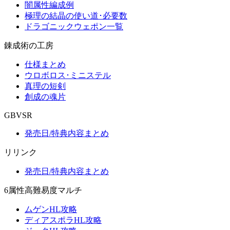
闇属性編成例
極理の結晶の使い道･必要数
ドラゴニックウェポン一覧
錬成術の工房
仕様まとめ
ウロボロス･ミニステル
真理の短剣
創成の魂片
GBVSR
発売日/特典内容まとめ
リリンク
発売日/特典内容まとめ
6属性高難易度マルチ
ムゲンHL攻略
ディアスポラHL攻略