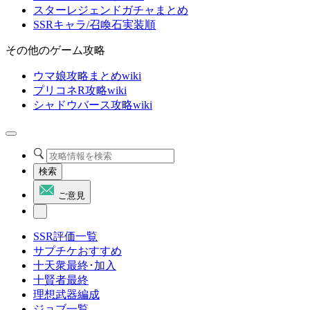
スターレジェンドガチャまとめ
SSRキャラ/召喚石実装順
その他のゲーム攻略
ウマ娘攻略まとめwiki
プリコネR攻略wiki
シャドウバース攻略wiki
検索
ご意見
SSR評価一覧
サプチケおすすめ
十天衆最終･加入
十賢者最終
理想武器編成
ジョブ一覧