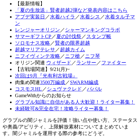
【最新情報】
「夏の生放送」賢者超越2弾など発表内容はこちら
アプデ実装日
／
水着ハイラ
／
水着シス
／
水着タル子マ
ン
レンジャーオリジン
／
シャーマンキングコラボ
サマーギフトCP
／
夏の討伐祭
／
スタンプ帳
ソロモナス攻略
／
賢者の限界超越
超越マリアテレサ
／
超越カイム
ニフイヴィンテ攻略
／
ニフ槍
／
ニフ琴
オリジン関連
ウィザード
／
ランサー
／
ファイター
【古戦場関連】9/21(月)~
次回は9月『光有利古戦場』
肉集め関連
3500万編成
／
SWARM編成
コスモスHL
／
シュヴァクレド
／
パパル
GameWithからのお知らせ
グラブル知識に自信がある人大歓迎！ライター募集！
未経験可&完全在宅！攻略ライター募集！
グラブルの闇ジャミルを評価！強い点や使い方、ステータス
や奥義/アビリティ、上限解放素材についてまとめていま
す。闇ジャミルを運用する際の参考にどうぞ。