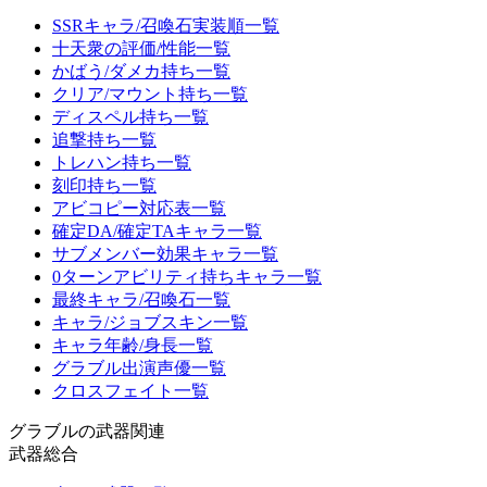
SSRキャラ/召喚石実装順一覧
十天衆の評価/性能一覧
かばう/ダメカ持ち一覧
クリア/マウント持ち一覧
ディスペル持ち一覧
追撃持ち一覧
トレハン持ち一覧
刻印持ち一覧
アビコピー対応表一覧
確定DA/確定TAキャラ一覧
サブメンバー効果キャラ一覧
0ターンアビリティ持ちキャラ一覧
最終キャラ/召喚石一覧
キャラ/ジョブスキン一覧
キャラ年齢/身長一覧
グラブル出演声優一覧
クロスフェイト一覧
グラブルの武器関連
武器総合