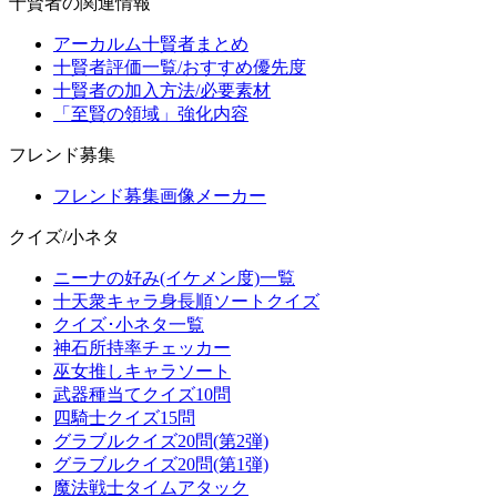
十賢者の関連情報
アーカルム十賢者まとめ
十賢者評価一覧/おすすめ優先度
十賢者の加入方法/必要素材
「至賢の領域」強化内容
フレンド募集
フレンド募集画像メーカー
クイズ/小ネタ
ニーナの好み(イケメン度)一覧
十天衆キャラ身長順ソートクイズ
クイズ･小ネタ一覧
神石所持率チェッカー
巫女推しキャラソート
武器種当てクイズ10問
四騎士クイズ15問
グラブルクイズ20問(第2弾)
グラブルクイズ20問(第1弾)
魔法戦士タイムアタック