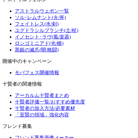
アストラルウェポン一覧
ソル･レムナント(火/斧)
フェイトレス(水/剣)
ユグドラシルブランチ(土/杖)
イノセント･ラヴ(風/楽器)
ロンゴミニアド(光/槍)
黒銀の滅爪(闇/格闘)
開催中のキャンペーン
モバフェス開催情報
十賢者の関連情報
アーカルム十賢者まとめ
十賢者評価一覧/おすすめ優先度
十賢者の加入方法/必要素材
「至賢の領域」強化内容
フレンド募集
フレンド募集画像メーカー