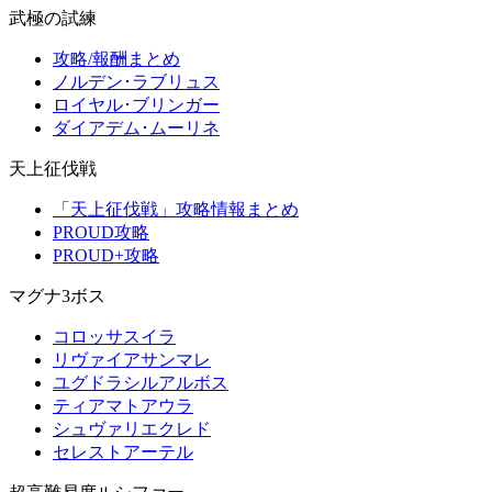
武極の試練
攻略/報酬まとめ
ノルデン･ラブリュス
ロイヤル･ブリンガー
ダイアデム･ムーリネ
天上征伐戦
「天上征伐戦」攻略情報まとめ
PROUD攻略
PROUD+攻略
マグナ3ボス
コロッサスイラ
リヴァイアサンマレ
ユグドラシルアルボス
ティアマトアウラ
シュヴァリエクレド
セレストアーテル