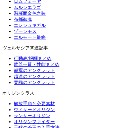
ロムフェーヤ
ムルシエラゴ
温羅面金色之装
布都御魂
エレシュキガル
ゾーシモス
エルモート最終
ヴェルサシア関連記事
行動表/報酬まとめ
武器一覧・性能まとめ
崩焉のアンクレット
越達のアンクレット
竟極のアンクレット
オリジンクラス
解放手順と必要素材
ウィザードオリジン
ランサーオリジン
オリジンファイター
天醒の蒼玉の入手方法