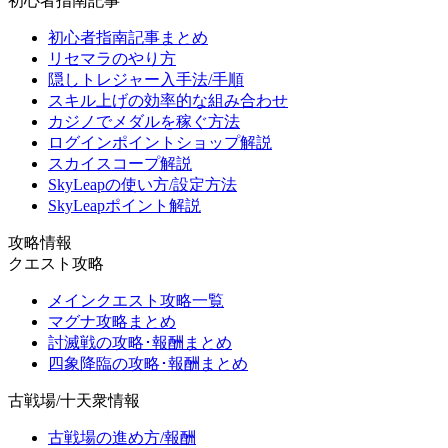
初心者指南記事
初心者指南記事まとめ
リセマラのやり方
隠しトレジャー入手法/手順
スキル上げの効率的な組み合わせ
カジノでメダルを稼ぐ方法
ログインポイントショップ解説
スカイスコープ解説
SkyLeapの使い方/設定方法
SkyLeapポイント解説
攻略情報
クエスト攻略
メインクエスト攻略一覧
マグナ攻略まとめ
討滅戦の攻略･報酬まとめ
四象降臨の攻略･報酬まとめ
古戦場/十天衆情報
古戦場の進め方/報酬