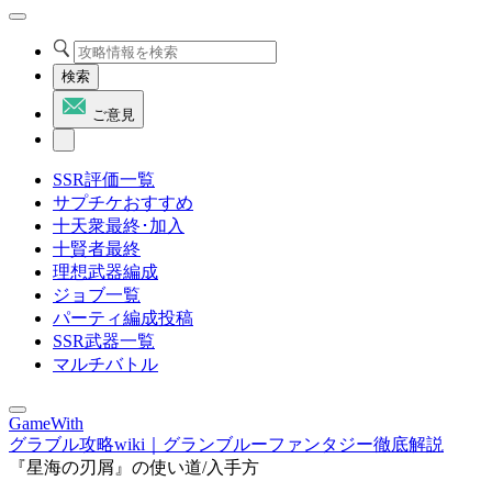
検索
ご意見
SSR評価一覧
サプチケおすすめ
十天衆最終･加入
十賢者最終
理想武器編成
ジョブ一覧
パーティ編成投稿
SSR武器一覧
マルチバトル
GameWith
グラブル攻略wiki｜グランブルーファンタジー徹底解説
『星海の刃屑』の使い道/入手方