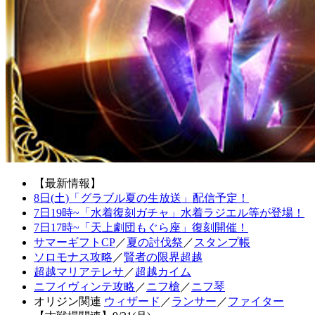
【最新情報】
8日(土)「グラブル夏の生放送」配信予定！
7日19時~「水着復刻ガチャ」水着ラジエル等が登場！
7日17時~「天上劇団もぐら座」復刻開催！
サマーギフトCP
／
夏の討伐祭
／
スタンプ帳
ソロモナス攻略
／
賢者の限界超越
超越マリアテレサ
／
超越カイム
ニフイヴィンテ攻略
／
ニフ槍
／
ニフ琴
オリジン関連
ウィザード
／
ランサー
／
ファイター