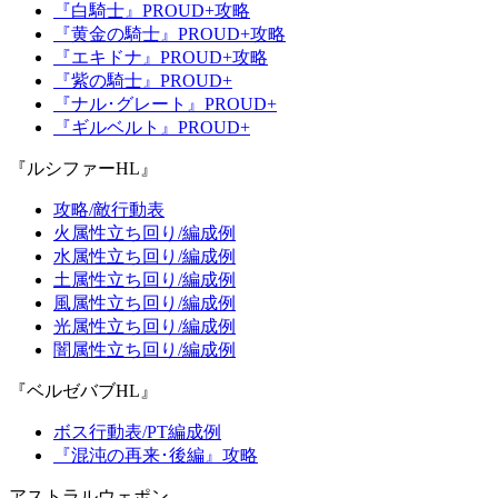
『白騎士』PROUD+攻略
『黄金の騎士』PROUD+攻略
『エキドナ』PROUD+攻略
『紫の騎士』PROUD+
『ナル･グレート』PROUD+
『ギルベルト』PROUD+
『ルシファーHL』
攻略/敵行動表
火属性立ち回り/編成例
水属性立ち回り/編成例
土属性立ち回り/編成例
風属性立ち回り/編成例
光属性立ち回り/編成例
闇属性立ち回り/編成例
『ベルゼバブHL』
ボス行動表/PT編成例
『混沌の再来･後編』攻略
アストラルウェポン