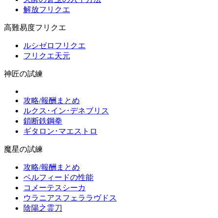
解放フリクエ
高難易度フリクエ
ルシゼロフリクエ
フリクエ天元
神匠の試練
攻略/報酬まとめ
ルクス･イン･デネブリス
鎖断鉄鋼拳
ギタロン･マエストロ
魔星の試練
攻略/報酬まとめ
ペルフィードの性能
コメーテスシーカ
ウラニアスフェララヴドス
陰陽之霊刀