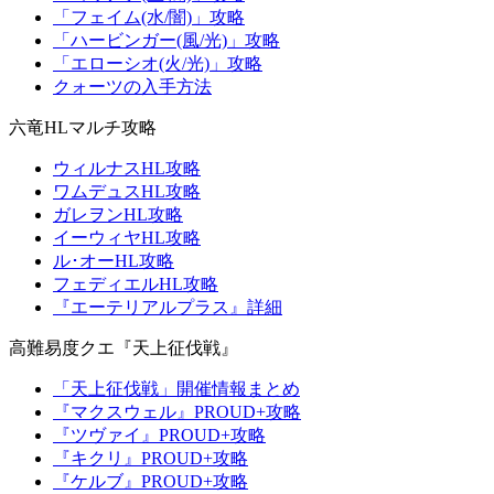
「フェイム(水/闇)」攻略
「ハービンガー(風/光)」攻略
「エローシオ(火/光)」攻略
クォーツの入手方法
六竜HLマルチ攻略
ウィルナスHL攻略
ワムデュスHL攻略
ガレヲンHL攻略
イーウィヤHL攻略
ル･オーHL攻略
フェディエルHL攻略
『エーテリアルプラス』詳細
高難易度クエ『天上征伐戦』
「天上征伐戦」開催情報まとめ
『マクスウェル』PROUD+攻略
『ツヴァイ』PROUD+攻略
『キクリ』PROUD+攻略
『ケルブ』PROUD+攻略