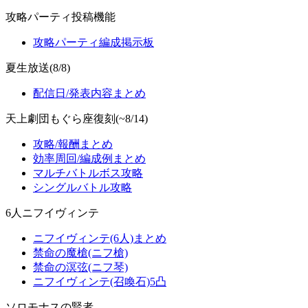
攻略パーティ投稿機能
攻略パーティ編成掲示板
夏生放送(8/8)
配信日/発表内容まとめ
天上劇団もぐら座復刻(~8/14)
攻略/報酬まとめ
効率周回/編成例まとめ
マルチバトルボス攻略
シングルバトル攻略
6人ニフイヴィンテ
ニフイヴィンテ(6人)まとめ
禁命の魔槍(ニフ槍)
禁命の溟弦(ニフ琴)
ニフイヴィンテ(召喚石)5凸
ソロモナスの賢者