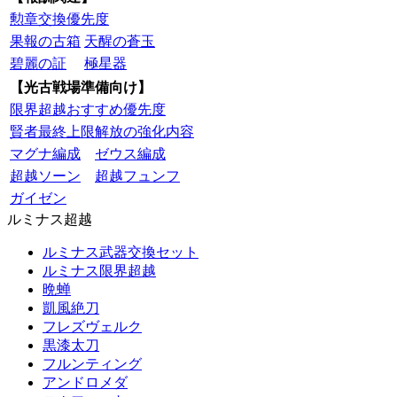
勲章交換優先度
果報の古箱
天醒の蒼玉
碧麗の証
極星器
【光古戦場準備向け】
限界超越おすすめ優先度
賢者最終上限解放の強化内容
マグナ編成
ゼウス編成
超越ソーン
超越フュンフ
ガイゼン
ルミナス超越
ルミナス武器交換セット
ルミナス限界超越
晩蝉
凱風絶刀
フレズヴェルク
黒漆太刀
フルンティング
アンドロメダ