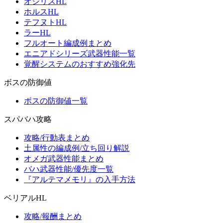
オシリスHL
ホルスHL
テフヌトHL
ラーHL
フルオート編成例まとめ
エニアドシリーズ武器性能一覧
覚醒システムのおすすめ強化先
ボスの防御値
ボスの防御値一覧
スパバハ攻略
攻略/行動表まとめ
土属性の編成例/立ち回り解説
オメガ武器性能まとめ
バハ武器性能/優先度一覧
『アルテマメモリ』の入手方法
ベリアルHL
攻略/報酬まとめ