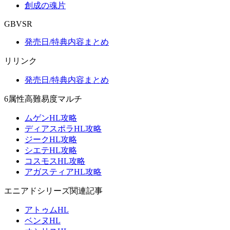
創成の魂片
GBVSR
発売日/特典内容まとめ
リリンク
発売日/特典内容まとめ
6属性高難易度マルチ
ムゲンHL攻略
ディアスポラHL攻略
ジークHL攻略
シエテHL攻略
コスモスHL攻略
アガスティアHL攻略
エニアドシリーズ関連記事
アトゥムHL
ベンヌHL