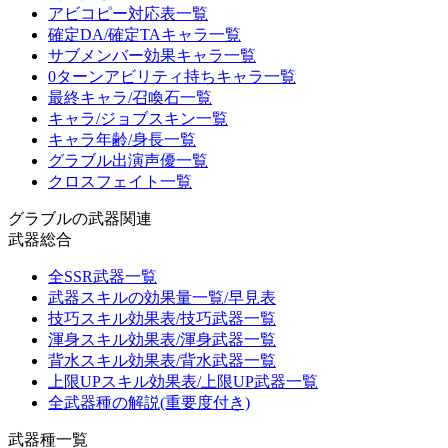
アビコピー対応表一覧
確定DA/確定TAキャラ一覧
サブメンバー効果キャラ一覧
0ターンアビリティ持ちキャラ一覧
最終キャラ/召喚石一覧
キャラ/ジョブスキン一覧
キャラ年齢/身長一覧
グラブル出演声優一覧
クロスフェイト一覧
グラブルの武器関連
武器総合
全SSR武器一覧
武器スキルの効果量一覧/早見表
技巧スキル効果表/技巧武器一覧
渾身スキル効果表/渾身武器一覧
背水スキル効果表/背水武器一覧
上限UPスキル効果表/上限UP武器一覧
全武器種の解説(重要度付き)
武器種一覧