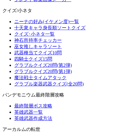
クイズ/小ネタ
ニーナの好み(イケメン度)一覧
十天衆キャラ身長順ソートクイズ
クイズ･小ネタ一覧
神石所持率チェッカー
巫女推しキャラソート
武器種当てクイズ10問
四騎士クイズ15問
グラブルクイズ20問(第2弾)
グラブルクイズ20問(第1弾)
魔法戦士タイムアタック
グラブル楽器武器クイズ(全20問)
パンデモニウム最終階層攻略
最終階層ボス攻略
英雄武器一覧
英雄武器作成方法
アーカルムの転世