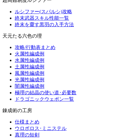
超高難易度ルシファー
ルシファー(スパルシ)攻略
終末武器スキル性能一覧
終末を齎す黒羽の入手方法
天元たる六色の理
攻略/行動表まとめ
火属性編成例
水属性編成例
土属性編成例
風属性編成例
光属性編成例
闇属性編成例
極理の結晶の使い道･必要数
ドラゴニックウェポン一覧
錬成術の工房
仕様まとめ
ウロボロス･ミニステル
真理の短剣