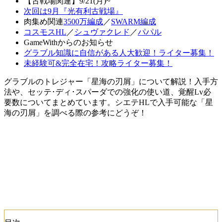
【古戦場関連】9/21(月)~
次回は9月『光有利古戦場』
肉集め関連
3500万編成
／
SWARM編成
コスモスHL
／
シュヴァクレド
／
パパル
GameWithからのお知らせ
グラブル知識に自信がある人大歓迎！ライター募集！
未経験可&完全在宅！攻略ライター募集！
グラブルのトレジャー「星海の刃屑」について解説！入手方
法や、セッテ･ディ･スパーダでの強化の使い道、覚醒Lv必
要数についてまとめています。シエテHLで入手可能な「星
海の刃屑」を調べる際の参考にどうぞ！