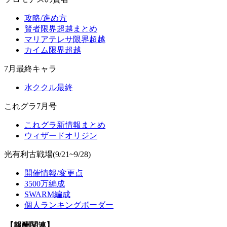
攻略/進め方
賢者限界超越まとめ
マリアテレサ限界超越
カイム限界超越
7月最終キャラ
水ククル最終
これグラ7月号
これグラ新情報まとめ
ウィザードオリジン
光有利古戦場(9/21~9/28)
開催情報/変更点
3500万編成
SWARM編成
個人ランキングボーダー
【報酬関連】