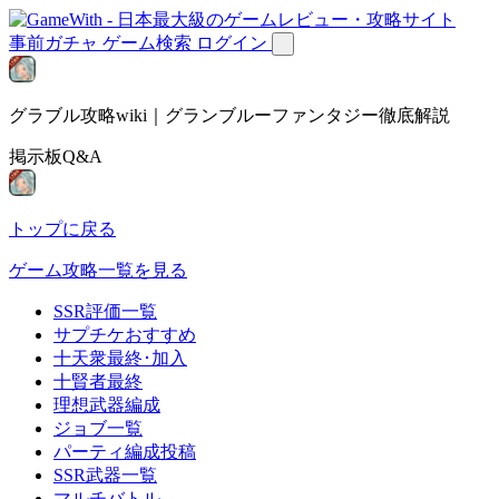
事前ガチャ
ゲーム検索
ログイン
グラブル攻略wiki｜グランブルーファンタジー徹底解説
掲示板Q&A
トップに戻る
ゲーム攻略一覧を見る
SSR評価一覧
サプチケおすすめ
十天衆最終･加入
十賢者最終
理想武器編成
ジョブ一覧
パーティ編成投稿
SSR武器一覧
マルチバトル