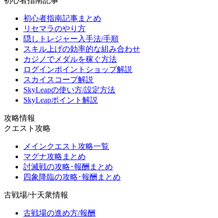
初心者指南記事
初心者指南記事まとめ
リセマラのやり方
隠しトレジャー入手法/手順
スキル上げの効率的な組み合わせ
カジノでメダルを稼ぐ方法
ログインポイントショップ解説
スカイスコープ解説
SkyLeapの使い方/設定方法
SkyLeapポイント解説
攻略情報
クエスト攻略
メインクエスト攻略一覧
マグナ攻略まとめ
討滅戦の攻略･報酬まとめ
四象降臨の攻略･報酬まとめ
古戦場/十天衆情報
古戦場の進め方/報酬