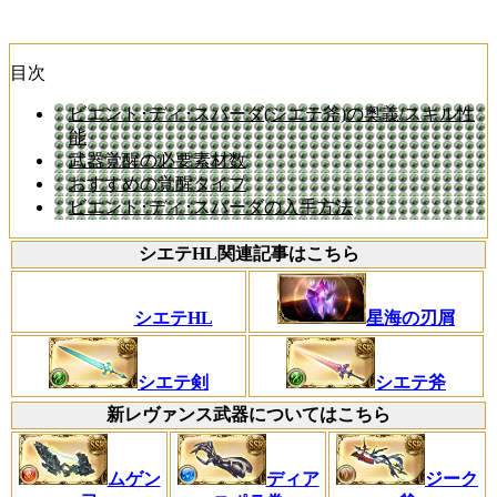
目次
ビエント･ディ･スパーダ(シエテ斧)の奥義/スキル性
能
武器覚醒の必要素材数
おすすめの覚醒タイプ
ビエント･ディ･スパーダの入手方法
シエテHL関連記事はこちら
シエテHL
星海の刃屑
シエテ剣
シエテ斧
新レヴァンス武器についてはこちら
ムゲン
ディア
ジーク