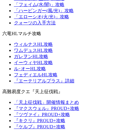
「フェイム(水/闇)」攻略
「ハービンガー(風/光)」攻略
「エローシオ(火/光)」攻略
クォーツの入手方法
六竜HLマルチ攻略
ウィルナスHL攻略
ワムデュスHL攻略
ガレヲンHL攻略
イーウィヤHL攻略
ル･オーHL攻略
フェディエルHL攻略
『エーテリアルプラス』詳細
高難易度クエ『天上征伐戦』
「天上征伐戦」開催情報まとめ
『マクスウェル』PROUD+攻略
『ツヴァイ』PROUD+攻略
『キクリ』PROUD+攻略
『ケルブ』PROUD+攻略