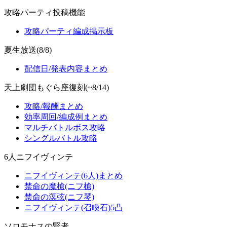
攻略パーティ投稿機能
攻略パーティ編成掲示板
夏生放送(8/8)
配信日/発表内容まとめ
天上劇団もぐら座復刻(~8/14)
攻略/報酬まとめ
効率周回/編成例まとめ
マルチバトルボス攻略
シングルバトル攻略
6人ニフイヴィンテ
ニフイヴィンテ(6人)まとめ
禁命の魔槍(ニフ槍)
禁命の溟弦(ニフ琴)
ニフイヴィンテ(召喚石)5凸
ソロモナスの賢者