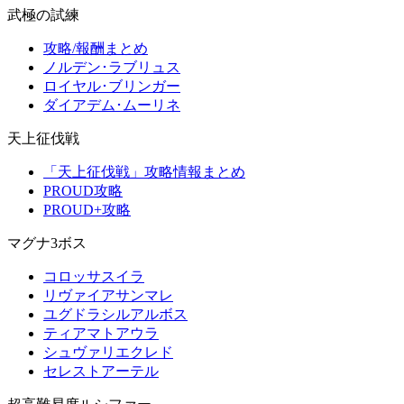
武極の試練
攻略/報酬まとめ
ノルデン･ラブリュス
ロイヤル･ブリンガー
ダイアデム･ムーリネ
天上征伐戦
「天上征伐戦」攻略情報まとめ
PROUD攻略
PROUD+攻略
マグナ3ボス
コロッサスイラ
リヴァイアサンマレ
ユグドラシルアルボス
ティアマトアウラ
シュヴァリエクレド
セレストアーテル