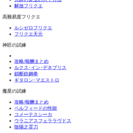
解放フリクエ
高難易度フリクエ
ルシゼロフリクエ
フリクエ天元
神匠の試練
攻略/報酬まとめ
ルクス･イン･デネブリス
鎖断鉄鋼拳
ギタロン･マエストロ
魔星の試練
攻略/報酬まとめ
ペルフィードの性能
コメーテスシーカ
ウラニアスフェララヴドス
陰陽之霊刀