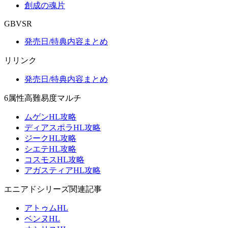
創成の魂片
GBVSR
発売日/特典内容まとめ
リリンク
発売日/特典内容まとめ
6属性高難易度マルチ
ムゲンHL攻略
ディアスポラHL攻略
ジークHL攻略
シエテHL攻略
コスモスHL攻略
アガスティアHL攻略
エニアドシリーズ関連記事
アトゥムHL
ベンヌHL