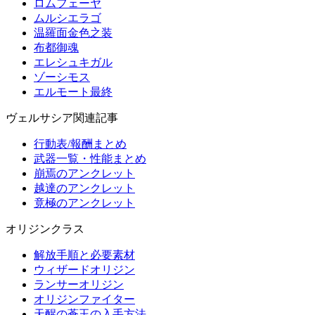
ロムフェーヤ
ムルシエラゴ
温羅面金色之装
布都御魂
エレシュキガル
ゾーシモス
エルモート最終
ヴェルサシア関連記事
行動表/報酬まとめ
武器一覧・性能まとめ
崩焉のアンクレット
越達のアンクレット
竟極のアンクレット
オリジンクラス
解放手順と必要素材
ウィザードオリジン
ランサーオリジン
オリジンファイター
天醒の蒼玉の入手方法