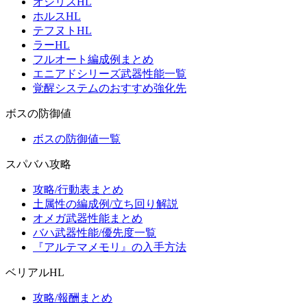
オシリスHL
ホルスHL
テフヌトHL
ラーHL
フルオート編成例まとめ
エニアドシリーズ武器性能一覧
覚醒システムのおすすめ強化先
ボスの防御値
ボスの防御値一覧
スパバハ攻略
攻略/行動表まとめ
土属性の編成例/立ち回り解説
オメガ武器性能まとめ
バハ武器性能/優先度一覧
『アルテマメモリ』の入手方法
ベリアルHL
攻略/報酬まとめ