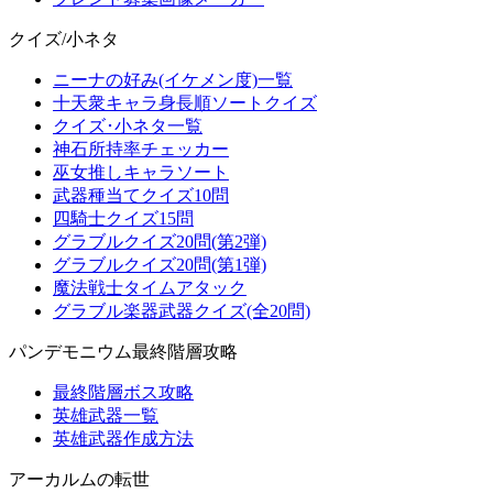
クイズ/小ネタ
ニーナの好み(イケメン度)一覧
十天衆キャラ身長順ソートクイズ
クイズ･小ネタ一覧
神石所持率チェッカー
巫女推しキャラソート
武器種当てクイズ10問
四騎士クイズ15問
グラブルクイズ20問(第2弾)
グラブルクイズ20問(第1弾)
魔法戦士タイムアタック
グラブル楽器武器クイズ(全20問)
パンデモニウム最終階層攻略
最終階層ボス攻略
英雄武器一覧
英雄武器作成方法
アーカルムの転世