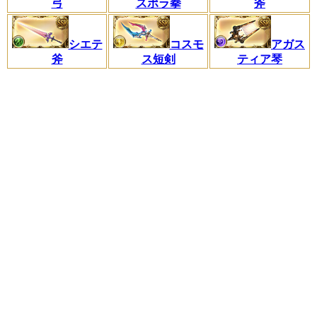
弓
スポラ拳
斧
シエテ
コスモ
アガス
斧
ス短剣
ティア琴