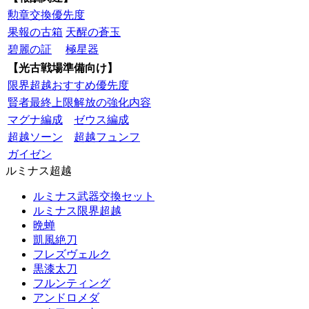
勲章交換優先度
果報の古箱
天醒の蒼玉
碧麗の証
極星器
【光古戦場準備向け】
限界超越おすすめ優先度
賢者最終上限解放の強化内容
マグナ編成
ゼウス編成
超越ソーン
超越フュンフ
ガイゼン
ルミナス超越
ルミナス武器交換セット
ルミナス限界超越
晩蝉
凱風絶刀
フレズヴェルク
黒漆太刀
フルンティング
アンドロメダ