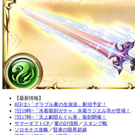
【最新情報】
8日(土)「グラブル夏の生放送」配信予定！
7日19時~「水着復刻ガチャ」水着ラジエル等が登場！
7日17時~「天上劇団もぐら座」復刻開催！
サマーギフトCP
／
夏の討伐祭
／
スタンプ帳
ソロモナス攻略
／
賢者の限界超越