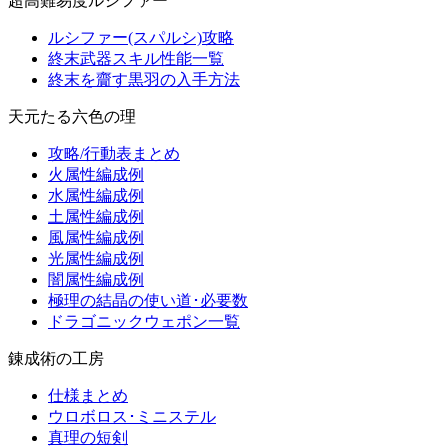
超高難易度ルシファー
ルシファー(スパルシ)攻略
終末武器スキル性能一覧
終末を齎す黒羽の入手方法
天元たる六色の理
攻略/行動表まとめ
火属性編成例
水属性編成例
土属性編成例
風属性編成例
光属性編成例
闇属性編成例
極理の結晶の使い道･必要数
ドラゴニックウェポン一覧
錬成術の工房
仕様まとめ
ウロボロス･ミニステル
真理の短剣