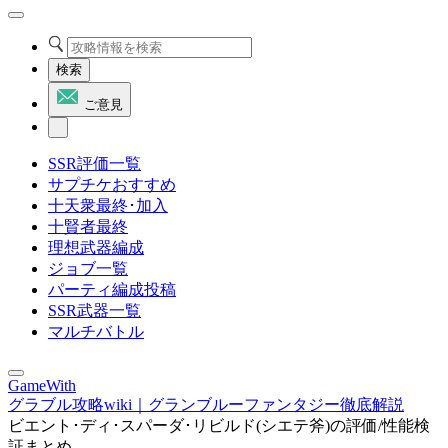
検索
ご意見
SSR評価一覧
サプチケおすすめ
十天衆最終･加入
十賢者最終
理想武器編成
ジョブ一覧
パーティ編成投稿
SSR武器一覧
マルチバトル
GameWith
グラブル攻略wiki｜グランブルーファンタジー徹底解説
ビエント･ディ･スパーダ･リビルド(シエテ斧)の評価/性能検
証まとめ