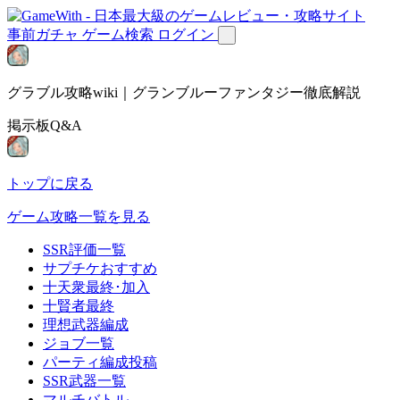
事前ガチャ
ゲーム検索
ログイン
グラブル攻略wiki｜グランブルーファンタジー徹底解説
掲示板Q&A
トップに戻る
ゲーム攻略一覧を見る
SSR評価一覧
サプチケおすすめ
十天衆最終･加入
十賢者最終
理想武器編成
ジョブ一覧
パーティ編成投稿
SSR武器一覧
マルチバトル