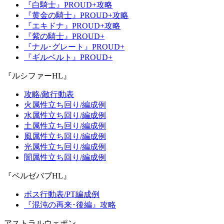
『白騎士』PROUD+攻略
『黄金の騎士』PROUD+攻略
『エキドナ』PROUD+攻略
『紫の騎士』PROUD+
『ナル･グレート』PROUD+
『ギルベルト』PROUD+
『ルシファーHL』
攻略/敵行動表
火属性立ち回り/編成例
水属性立ち回り/編成例
土属性立ち回り/編成例
風属性立ち回り/編成例
光属性立ち回り/編成例
闇属性立ち回り/編成例
『ベルゼバブHL』
ボス行動表/PT編成例
『混沌の再来･後編』攻略
アストラルウェポン