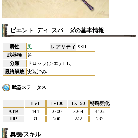
ビエント･ディ･スパーダの基本情報
属性
風
レアリティ
SSR
武器種
斧
分類
ドロップ(シエテHL)
最終解放
実装済み
武器ステータス
Lv1
Lv100
Lv150
特殊強化
ATK
444
2700
3264
3422
HP
31
200
242
283
奥義/スキル