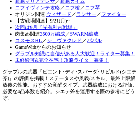
超越マリアテレサ
／
超越カイム
ニフイヴィンテ攻略
／
ニフ槍
／
ニフ琴
オリジン関連
ウィザード
／
ランサー
／
ファイター
【古戦場関連】9/21(月)~
次回は9月『光有利古戦場』
肉集め関連
3500万編成
／
SWARM編成
コスモスHL
／
シュヴァクレド
／
パパル
GameWithからのお知らせ
グラブル知識に自信がある人大歓迎！ライター募集！
未経験可&完全在宅！攻略ライター募集！
グラブルの武器『ビエント･ディ･スパーダ･リビルド(シエテ
斧)』の評価を掲載！ステータスや奥義/スキル、最終上限解
放後の性能、おすすめ覚醒タイプ、武器編成における評価、
必要な4凸本数も紹介。シエテ斧を運用する際の参考にどう
ぞ。