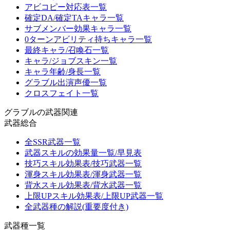
アビコピー対応表一覧
確定DA/確定TAキャラ一覧
サブメンバー効果キャラ一覧
0ターンアビリティ持ちキャラ一覧
最終キャラ/召喚石一覧
キャラ/ジョブスキン一覧
キャラ年齢/身長一覧
グラブル出演声優一覧
クロスフェイト一覧
グラブルの武器関連
武器総合
全SSR武器一覧
武器スキルの効果量一覧/早見表
技巧スキル効果表/技巧武器一覧
渾身スキル効果表/渾身武器一覧
背水スキル効果表/背水武器一覧
上限UPスキル効果表/上限UP武器一覧
全武器種の解説(重要度付き)
武器種一覧