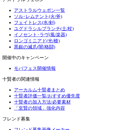
アストラルウェポン一覧
ソル･レムナント(火/斧)
フェイトレス(水/剣)
ユグドラシルブランチ(土/杖)
イノセント･ラヴ(風/楽器)
ロンゴミニアド(光/槍)
黒銀の滅爪(闇/格闘)
開催中のキャンペーン
モバフェス開催情報
十賢者の関連情報
アーカルム十賢者まとめ
十賢者評価一覧/おすすめ優先度
十賢者の加入方法/必要素材
「至賢の領域」強化内容
フレンド募集
フレンド募集画像メーカー