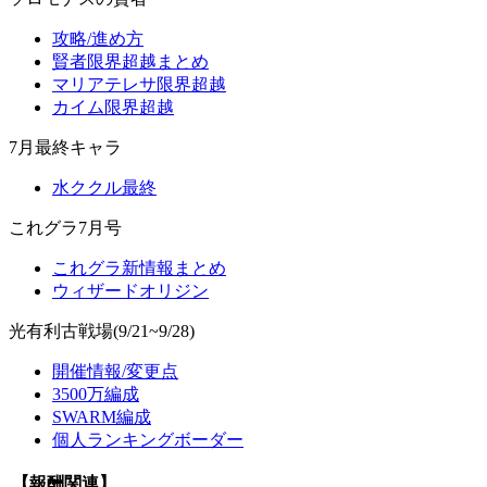
攻略/進め方
賢者限界超越まとめ
マリアテレサ限界超越
カイム限界超越
7月最終キャラ
水ククル最終
これグラ7月号
これグラ新情報まとめ
ウィザードオリジン
光有利古戦場(9/21~9/28)
開催情報/変更点
3500万編成
SWARM編成
個人ランキングボーダー
【報酬関連】