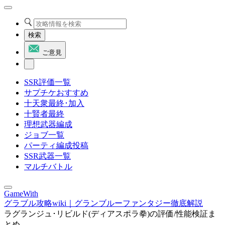
検索
ご意見
SSR評価一覧
サプチケおすすめ
十天衆最終･加入
十賢者最終
理想武器編成
ジョブ一覧
パーティ編成投稿
SSR武器一覧
マルチバトル
GameWith
グラブル攻略wiki｜グランブルーファンタジー徹底解説
ラグランジュ･リビルド(ディアスポラ拳)の評価/性能検証ま
とめ