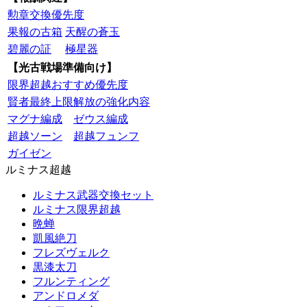
勲章交換優先度
果報の古箱
天醒の蒼玉
碧麗の証
極星器
【光古戦場準備向け】
限界超越おすすめ優先度
賢者最終上限解放の強化内容
マグナ編成
ゼウス編成
超越ソーン
超越フュンフ
ガイゼン
ルミナス超越
ルミナス武器交換セット
ルミナス限界超越
晩蝉
凱風絶刀
フレズヴェルク
黒漆太刀
フルンティング
アンドロメダ