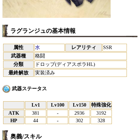
ラグランジュの基本情報
属性
水
レアリティ
SSR
武器種
格闘
分類
ドロップ(ディアスポラHL)
最終解放
実装済み
武器ステータス
Lv1
Lv100
Lv150
特殊強化
ATK
381
-
2936
3192
HP
44
-
302
328
奥義/スキル