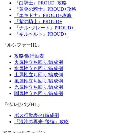
『白騎士』PROUD+攻略
『黄金の騎士』PROUD+攻略
『エキドナ』PROUD+攻略
『紫の騎士』PROUD+
『ナル･グレート』PROUD+
『ギルベルト』PROUD+
『ルシファーHL』
攻略/敵行動表
火属性立ち回り/編成例
水属性立ち回り/編成例
土属性立ち回り/編成例
風属性立ち回り/編成例
光属性立ち回り/編成例
闇属性立ち回り/編成例
『ベルゼバブHL』
ボス行動表/PT編成例
『混沌の再来･後編』攻略
アストラルウェポン