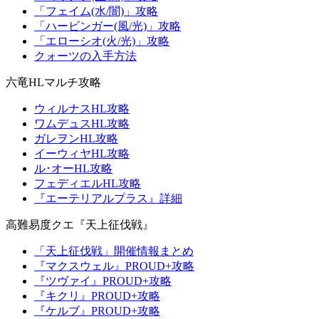
「フェイム(水/闇)」攻略
「ハービンガー(風/光)」攻略
「エローシオ(火/光)」攻略
クォーツの入手方法
六竜HLマルチ攻略
ウィルナスHL攻略
ワムデュスHL攻略
ガレヲンHL攻略
イーウィヤHL攻略
ル･オーHL攻略
フェディエルHL攻略
『エーテリアルプラス』詳細
高難易度クエ『天上征伐戦』
「天上征伐戦」開催情報まとめ
『マクスウェル』PROUD+攻略
『ツヴァイ』PROUD+攻略
『キクリ』PROUD+攻略
『ケルブ』PROUD+攻略