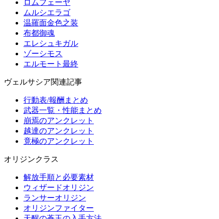
ロムフェーヤ
ムルシエラゴ
温羅面金色之装
布都御魂
エレシュキガル
ゾーシモス
エルモート最終
ヴェルサシア関連記事
行動表/報酬まとめ
武器一覧・性能まとめ
崩焉のアンクレット
越達のアンクレット
竟極のアンクレット
オリジンクラス
解放手順と必要素材
ウィザードオリジン
ランサーオリジン
オリジンファイター
天醒の蒼玉の入手方法