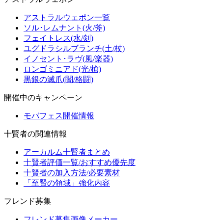
アストラルウェポン一覧
ソル･レムナント(火/斧)
フェイトレス(水/剣)
ユグドラシルブランチ(土/杖)
イノセント･ラヴ(風/楽器)
ロンゴミニアド(光/槍)
黒銀の滅爪(闇/格闘)
開催中のキャンペーン
モバフェス開催情報
十賢者の関連情報
アーカルム十賢者まとめ
十賢者評価一覧/おすすめ優先度
十賢者の加入方法/必要素材
「至賢の領域」強化内容
フレンド募集
フレンド募集画像メーカー