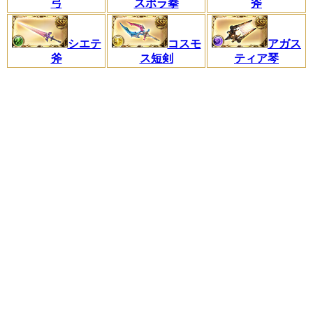
弓
スポラ拳
斧
シエテ
コスモ
アガス
斧
ス短剣
ティア琴