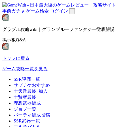
事前ガチャ
ゲーム検索
ログイン
グラブル攻略wiki｜グランブルーファンタジー徹底解説
掲示板Q&A
トップに戻る
ゲーム攻略一覧を見る
SSR評価一覧
サプチケおすすめ
十天衆最終･加入
十賢者最終
理想武器編成
ジョブ一覧
パーティ編成投稿
SSR武器一覧
マルチバトル