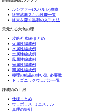
超高難易度ルシファー
ルシファー(スパルシ)攻略
終末武器スキル性能一覧
終末を齎す黒羽の入手方法
天元たる六色の理
攻略/行動表まとめ
火属性編成例
水属性編成例
土属性編成例
風属性編成例
光属性編成例
闇属性編成例
極理の結晶の使い道･必要数
ドラゴニックウェポン一覧
錬成術の工房
仕様まとめ
ウロボロス･ミニステル
真理の短剣