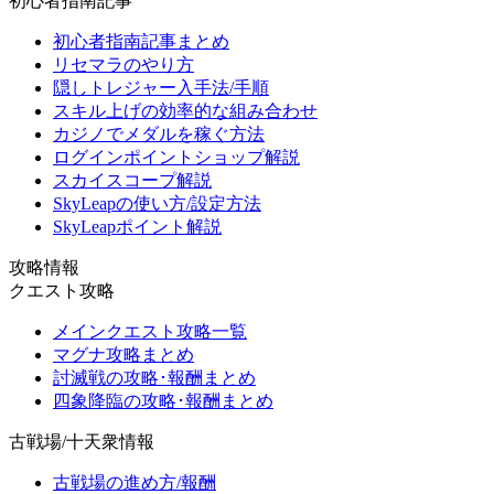
初心者指南記事
初心者指南記事まとめ
リセマラのやり方
隠しトレジャー入手法/手順
スキル上げの効率的な組み合わせ
カジノでメダルを稼ぐ方法
ログインポイントショップ解説
スカイスコープ解説
SkyLeapの使い方/設定方法
SkyLeapポイント解説
攻略情報
クエスト攻略
メインクエスト攻略一覧
マグナ攻略まとめ
討滅戦の攻略･報酬まとめ
四象降臨の攻略･報酬まとめ
古戦場/十天衆情報
古戦場の進め方/報酬