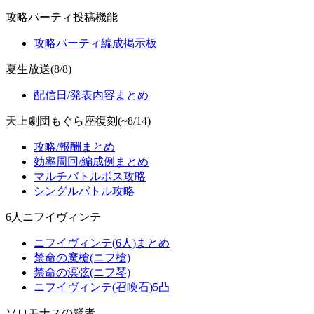
攻略パーティ投稿機能
攻略パーティ編成掲示板
夏生放送(8/8)
配信日/発表内容まとめ
天上劇団もぐら座復刻(~8/14)
攻略/報酬まとめ
効率周回/編成例まとめ
マルチバトルボス攻略
シングルバトル攻略
6人ニフイヴィンテ
ニフイヴィンテ(6人)まとめ
禁命の魔槍(ニフ槍)
禁命の溟弦(ニフ琴)
ニフイヴィンテ(召喚石)5凸
ソロモナスの賢者