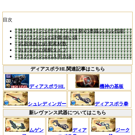
目次
ラグランジュ(ディアスポラ拳)の奥義/スキル性能
ラグランジュの評価/使い道
武器覚醒の必要素材数
おすすめの覚醒タイプ
ラグランジュの入手方法
ディアスポラHL関連記事はこちら
ディアスポラHL
機神の基板
シュレディンガー
ディアスポラ拳
新レヴァンス武器についてはこちら
ムゲン
ディア
ジーク