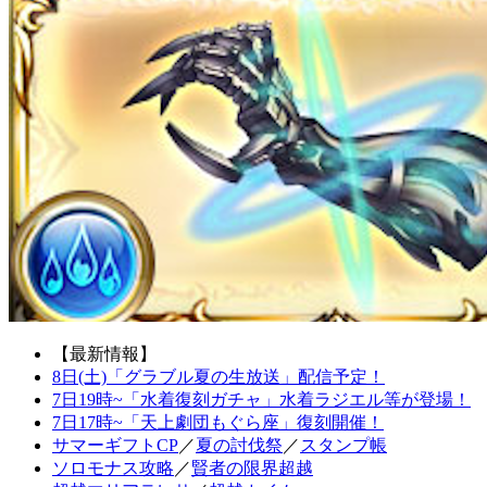
【最新情報】
8日(土)「グラブル夏の生放送」配信予定！
7日19時~「水着復刻ガチャ」水着ラジエル等が登場！
7日17時~「天上劇団もぐら座」復刻開催！
サマーギフトCP
／
夏の討伐祭
／
スタンプ帳
ソロモナス攻略
／
賢者の限界超越