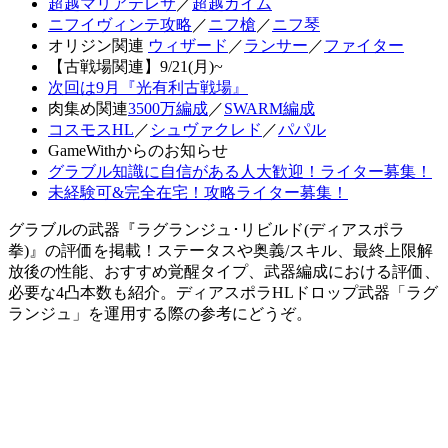
超越マリアテレサ
／
超越カイム
ニフイヴィンテ攻略
／
ニフ槍
／
ニフ琴
オリジン関連
ウィザード
／
ランサー
／
ファイター
【古戦場関連】9/21(月)~
次回は9月『光有利古戦場』
肉集め関連
3500万編成
／
SWARM編成
コスモスHL
／
シュヴァクレド
／
パパル
GameWithからのお知らせ
グラブル知識に自信がある人大歓迎！ライター募集！
未経験可&完全在宅！攻略ライター募集！
グラブルの武器『ラグランジュ･リビルド(ディアスポラ
拳)』の評価を掲載！ステータスや奥義/スキル、最終上限解
放後の性能、おすすめ覚醒タイプ、武器編成における評価、
必要な4凸本数も紹介。ディアスポラHLドロップ武器「ラグ
ランジュ」を運用する際の参考にどうぞ。