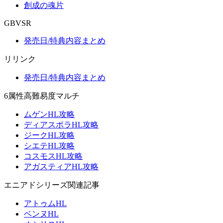
創成の魂片
GBVSR
発売日/特典内容まとめ
リリンク
発売日/特典内容まとめ
6属性高難易度マルチ
ムゲンHL攻略
ディアスポラHL攻略
ジークHL攻略
シエテHL攻略
コスモスHL攻略
アガスティアHL攻略
エニアドシリーズ関連記事
アトゥムHL
ベンヌHL