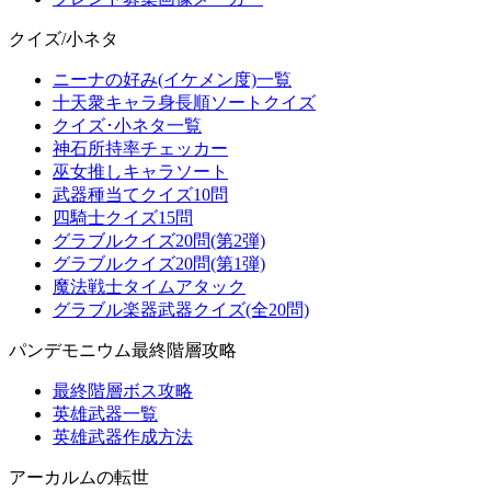
クイズ/小ネタ
ニーナの好み(イケメン度)一覧
十天衆キャラ身長順ソートクイズ
クイズ･小ネタ一覧
神石所持率チェッカー
巫女推しキャラソート
武器種当てクイズ10問
四騎士クイズ15問
グラブルクイズ20問(第2弾)
グラブルクイズ20問(第1弾)
魔法戦士タイムアタック
グラブル楽器武器クイズ(全20問)
パンデモニウム最終階層攻略
最終階層ボス攻略
英雄武器一覧
英雄武器作成方法
アーカルムの転世