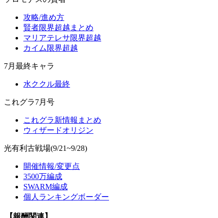
攻略/進め方
賢者限界超越まとめ
マリアテレサ限界超越
カイム限界超越
7月最終キャラ
水ククル最終
これグラ7月号
これグラ新情報まとめ
ウィザードオリジン
光有利古戦場(9/21~9/28)
開催情報/変更点
3500万編成
SWARM編成
個人ランキングボーダー
【報酬関連】