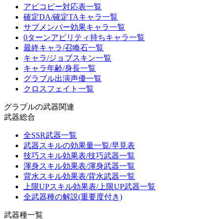
アビコピー対応表一覧
確定DA/確定TAキャラ一覧
サブメンバー効果キャラ一覧
0ターンアビリティ持ちキャラ一覧
最終キャラ/召喚石一覧
キャラ/ジョブスキン一覧
キャラ年齢/身長一覧
グラブル出演声優一覧
クロスフェイト一覧
グラブルの武器関連
武器総合
全SSR武器一覧
武器スキルの効果量一覧/早見表
技巧スキル効果表/技巧武器一覧
渾身スキル効果表/渾身武器一覧
背水スキル効果表/背水武器一覧
上限UPスキル効果表/上限UP武器一覧
全武器種の解説(重要度付き)
武器種一覧