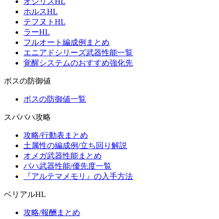
オシリスHL
ホルスHL
テフヌトHL
ラーHL
フルオート編成例まとめ
エニアドシリーズ武器性能一覧
覚醒システムのおすすめ強化先
ボスの防御値
ボスの防御値一覧
スパバハ攻略
攻略/行動表まとめ
土属性の編成例/立ち回り解説
オメガ武器性能まとめ
バハ武器性能/優先度一覧
『アルテマメモリ』の入手方法
ベリアルHL
攻略/報酬まとめ