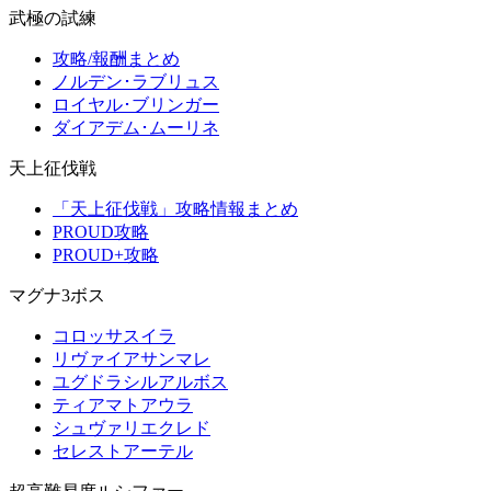
武極の試練
攻略/報酬まとめ
ノルデン･ラブリュス
ロイヤル･ブリンガー
ダイアデム･ムーリネ
天上征伐戦
「天上征伐戦」攻略情報まとめ
PROUD攻略
PROUD+攻略
マグナ3ボス
コロッサスイラ
リヴァイアサンマレ
ユグドラシルアルボス
ティアマトアウラ
シュヴァリエクレド
セレストアーテル