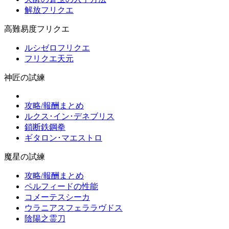
解放フリクエ
高難易度フリクエ
ルシゼロフリクエ
フリクエ天元
神匠の試練
攻略/報酬まとめ
ルクス･イン･デネブリス
鎖断鉄鋼拳
ギタロン･マエストロ
魔星の試練
攻略/報酬まとめ
ペルフィードの性能
コメーテスシーカ
ウラニアスフェララヴドス
陰陽之霊刀