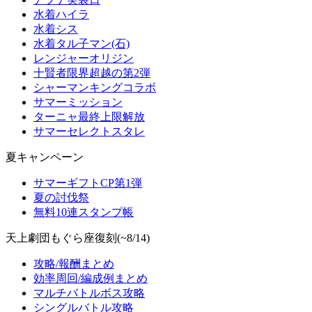
水着ハイラ
水着シス
水着タル子マン(石)
レンジャーオリジン
十賢者限界超越の第2弾
シャーマンキングコラボ
サマーミッション
ターニャ最終上限解放
サマーセレクトスタレ
夏キャンペーン
サマーギフトCP第1弾
夏の討伐祭
無料10連スタンプ帳
天上劇団もぐら座復刻(~8/14)
攻略/報酬まとめ
効率周回/編成例まとめ
マルチバトルボス攻略
シングルバトル攻略