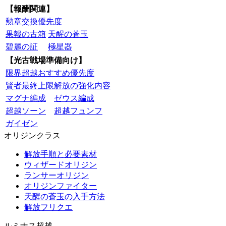
【報酬関連】
勲章交換優先度
果報の古箱
天醒の蒼玉
碧麗の証
極星器
【光古戦場準備向け】
限界超越おすすめ優先度
賢者最終上限解放の強化内容
マグナ編成
ゼウス編成
超越ソーン
超越フュンフ
ガイゼン
オリジンクラス
解放手順と必要素材
ウィザードオリジン
ランサーオリジン
オリジンファイター
天醒の蒼玉の入手方法
解放フリクエ
ルミナス超越