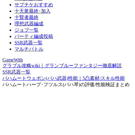
サプチケおすすめ
十天衆最終･加入
十賢者最終
理想武器編成
ジョブ一覧
パーティ編成投稿
SSR武器一覧
マルチバトル
GameWith
グラブル攻略wiki｜グランブルーファンタジー徹底解説
SSR武器一覧
バハムートウェポン(バハ武器)性能｜5凸素材/スキル性能
バハムートハープ･フツルス(バハ琴)の評価/性能検証まとめ