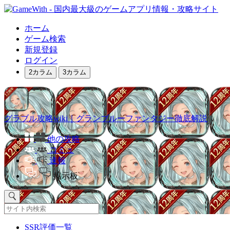
ホーム
ゲーム検索
新規登録
ログイン
2カラム
3カラム
グラブル攻略wiki｜グランブルーファンタジー徹底解説
他の攻略
コミュ
速報
掲示板
SSR評価一覧