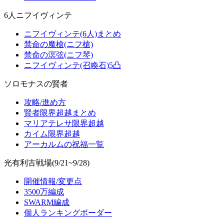
6人ニフイヴィンテ
ニフイヴィンテ(6人)まとめ
禁命の魔槍(ニフ槍)
禁命の溟弦(ニフ琴)
ニフイヴィンテ(召喚石)5凸
ソロモナスの賢者
攻略/進め方
賢者限界超越まとめ
マリアテレサ限界超越
カイム限界超越
アーカルムの祝福一覧
光有利古戦場(9/21~9/28)
開催情報/変更点
3500万編成
SWARM編成
個人ランキングボーダー