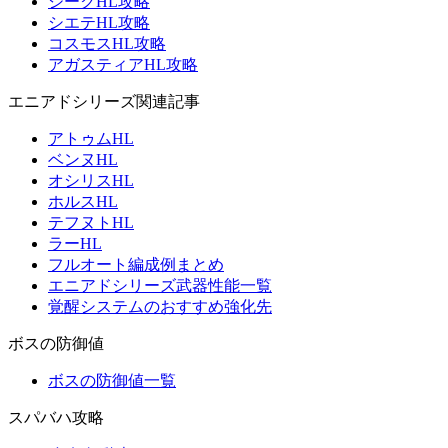
ジークHL攻略
シエテHL攻略
コスモスHL攻略
アガスティアHL攻略
エニアドシリーズ関連記事
アトゥムHL
ベンヌHL
オシリスHL
ホルスHL
テフヌトHL
ラーHL
フルオート編成例まとめ
エニアドシリーズ武器性能一覧
覚醒システムのおすすめ強化先
ボスの防御値
ボスの防御値一覧
スパバハ攻略