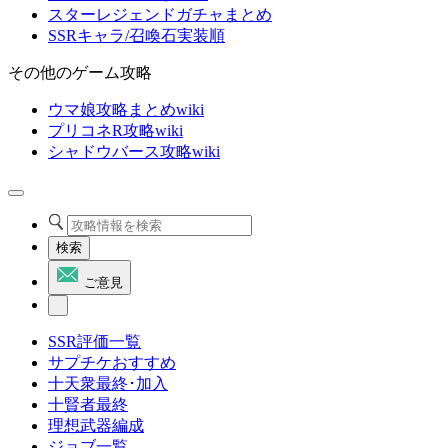
スターレジェンドガチャまとめ
SSRキャラ/召喚石実装順
その他のゲーム攻略
ウマ娘攻略まとめwiki
プリコネR攻略wiki
シャドウバース攻略wiki
検索
ご意見
SSR評価一覧
サプチケおすすめ
十天衆最終･加入
十賢者最終
理想武器編成
ジョブ一覧