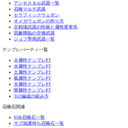
アンセスタル武器一覧
召喚マルチ武器
セラフィックウェポン
オメガウェポンの作り方
古戦場武器の性能と属性変更先
四象降臨の交換武器
ジョブ専用武器一覧
テンプレパーティ一覧
火属性テンプレPT
水属性テンプレPT
土属性テンプレPT
風属性テンプレPT
光属性テンプレPT
闇属性テンプレPT
ToT編成の組み方
召喚石関連
SSR召喚石一覧
サブ加護持ち召喚石一覧