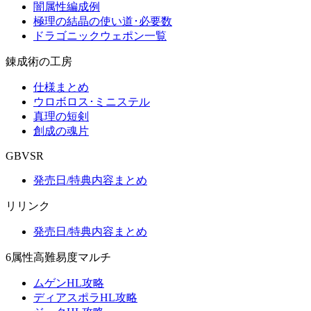
闇属性編成例
極理の結晶の使い道･必要数
ドラゴニックウェポン一覧
錬成術の工房
仕様まとめ
ウロボロス･ミニステル
真理の短剣
創成の魂片
GBVSR
発売日/特典内容まとめ
リリンク
発売日/特典内容まとめ
6属性高難易度マルチ
ムゲンHL攻略
ディアスポラHL攻略