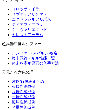
コロッサスイラ
リヴァイアサンマレ
ユグドラシルアルボス
ティアマトアウラ
シュヴァリエクレド
セレストアーテル
超高難易度ルシファー
ルシファー(スパルシ)攻略
終末武器スキル性能一覧
終末を齎す黒羽の入手方法
天元たる六色の理
攻略/行動表まとめ
火属性編成例
水属性編成例
土属性編成例
風属性編成例
光属性編成例