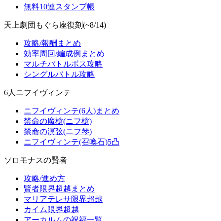
無料10連スタンプ帳
天上劇団もぐら座復刻(~8/14)
攻略/報酬まとめ
効率周回/編成例まとめ
マルチバトルボス攻略
シングルバトル攻略
6人ニフイヴィンテ
ニフイヴィンテ(6人)まとめ
禁命の魔槍(ニフ槍)
禁命の溟弦(ニフ琴)
ニフイヴィンテ(召喚石)5凸
ソロモナスの賢者
攻略/進め方
賢者限界超越まとめ
マリアテレサ限界超越
カイム限界超越
アーカルムの祝福一覧