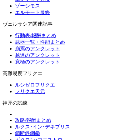
ゾーシモス
エルモート最終
ヴェルサシア関連記事
行動表/報酬まとめ
武器一覧・性能まとめ
崩焉のアンクレット
越達のアンクレット
竟極のアンクレット
高難易度フリクエ
ルシゼロフリクエ
フリクエ天元
神匠の試練
攻略/報酬まとめ
ルクス･イン･デネブリス
鎖断鉄鋼拳
ギタロン･マエストロ