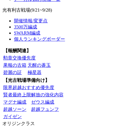
光有利古戦場(9/21~9/28)
開催情報/変更点
3500万編成
SWARM編成
個人ランキングボーダー
【報酬関連】
勲章交換優先度
果報の古箱
天醒の蒼玉
碧麗の証
極星器
【光古戦場準備向け】
限界超越おすすめ優先度
賢者最終上限解放の強化内容
マグナ編成
ゼウス編成
超越ソーン
超越フュンフ
ガイゼン
オリジンクラス