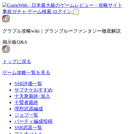
事前ガチャ
ゲーム検索
ログイン
グラブル攻略wiki｜グランブルーファンタジー徹底解説
掲示板Q&A
トップに戻る
ゲーム攻略一覧を見る
SSR評価一覧
サプチケおすすめ
十天衆最終･加入
十賢者最終
理想武器編成
ジョブ一覧
パーティ編成投稿
SSR武器一覧
マルチバトル