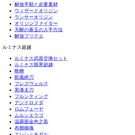
解放手順と必要素材
ウィザードオリジン
ランサーオリジン
オリジンファイター
天醒の蒼玉の入手方法
解放フリクエ
ルミナス超越
ルミナス武器交換セット
ルミナス限界超越
晩蝉
凱風絶刀
フレズヴェルク
黒漆太刀
フルンティング
アンドロメダ
ロムフェーヤ
ムルシエラゴ
温羅面金色之装
布都御魂
エレシュキガル