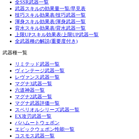
全SSR武器一覧
武器スキルの効果量一覧/早見表
技巧スキル効果表/技巧武器一覧
渾身スキル効果表/渾身武器一覧
背水スキル効果表/背水武器一覧
上限UPスキル効果表/上限UP武器一覧
全武器種の解説(重要度付き)
武器種一覧
リミテッド武器一覧
ヴィンテージ武器一覧
レヴァンス武器一覧
マグナ3武器一覧
六道神器一覧
マグナ2武器一覧
マグナ武器評価一覧
スペリオルシリーズ武器一覧
EX攻刃武器一覧
バハムートウェポン
エピックウェポン性能一覧
コスモス武器一覧