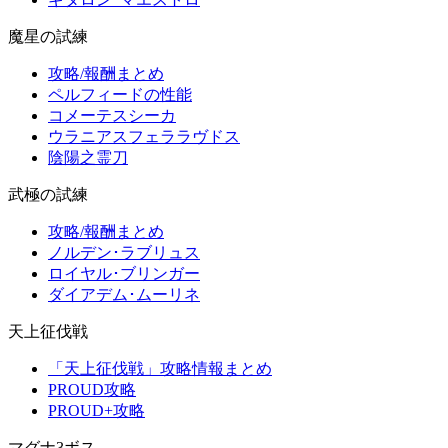
魔星の試練
攻略/報酬まとめ
ペルフィードの性能
コメーテスシーカ
ウラニアスフェララヴドス
陰陽之霊刀
武極の試練
攻略/報酬まとめ
ノルデン･ラブリュス
ロイヤル･ブリンガー
ダイアデム･ムーリネ
天上征伐戦
「天上征伐戦」攻略情報まとめ
PROUD攻略
PROUD+攻略
マグナ3ボス