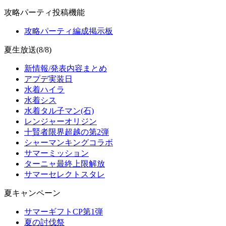
攻略パーティ投稿機能
攻略パーティ編成掲示板
夏生放送(8/8)
新情報/発表内容まとめ
アプデ実装日
水着ハイラ
水着シス
水着タル子マン(石)
レンジャーオリジン
十賢者限界超越の第2弾
シャーマンキングコラボ
サマーミッション
ターニャ最終上限解放
サマーセレクトスタレ
夏キャンペーン
サマーギフトCP第1弾
夏の討伐祭