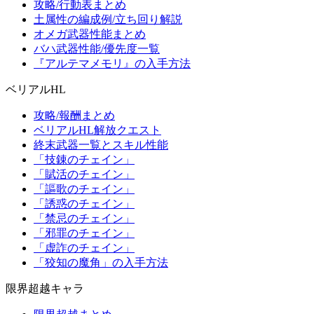
攻略/行動表まとめ
土属性の編成例/立ち回り解説
オメガ武器性能まとめ
バハ武器性能/優先度一覧
『アルテマメモリ』の入手方法
ベリアルHL
攻略/報酬まとめ
ベリアルHL解放クエスト
終末武器一覧とスキル性能
「技錬のチェイン」
「賦活のチェイン」
「謳歌のチェイン」
「誘惑のチェイン」
「禁忌のチェイン」
「邪罪のチェイン」
「虚詐のチェイン」
「狡知の魔角」の入手方法
限界超越キャラ