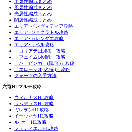
土属性編成まとめ
風属性編成まとめ
光属性編成まとめ
闇属性編成まとめ
エリア･インヴィディア攻略
エリア･ジョクラトル攻略
エリア･カレンダエ攻略
エリア･リベル攻略
「ゴリアテ(土/闇)」攻略
「フェイム(水/闇)」攻略
「ハービンガー(風/光)」攻略
「エローシオ(火/光)」攻略
クォーツの入手方法
六竜HLマルチ攻略
ウィルナスHL攻略
ワムデュスHL攻略
ガレヲンHL攻略
イーウィヤHL攻略
ル･オーHL攻略
フェディエルHL攻略