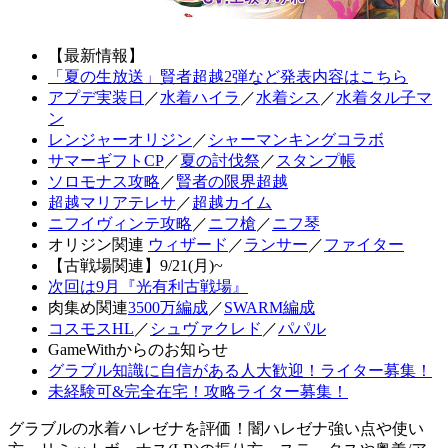
【最新情報】
「夏の生放送」賢者超越2弾など発表内容はこちら
アプデ実装日
／
水着ハイラ
／
水着シス
／
水着タル子マ
ン
レンジャーオリジン
／
シャーマンキングコラボ
サマーギフトCP
／
夏の討伐祭
／
スタンプ帳
ソロモナス攻略
／
賢者の限界超越
超越マリアテレサ
／
超越カイム
ニフイヴィンテ攻略
／
ニフ槍
／
ニフ琴
オリジン関連
ウィザード
／
ランサー
／
ファイター
【古戦場関連】9/21(月)~
次回は9月『光有利古戦場』
肉集め関連
3500万編成
／
SWARM編成
コスモスHL
／
シュヴァクレド
／
パパル
GameWithからのお知らせ
グラブル知識に自信がある人大歓迎！ライター募集！
未経験可&完全在宅！攻略ライター募集！
グラブルの水着ハレゼナを評価！闇ハレゼナ強い点や使い