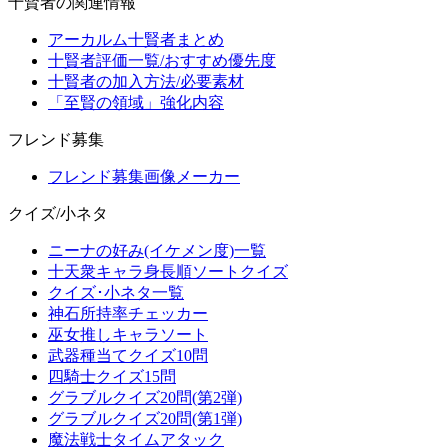
十賢者の関連情報
アーカルム十賢者まとめ
十賢者評価一覧/おすすめ優先度
十賢者の加入方法/必要素材
「至賢の領域」強化内容
フレンド募集
フレンド募集画像メーカー
クイズ/小ネタ
ニーナの好み(イケメン度)一覧
十天衆キャラ身長順ソートクイズ
クイズ･小ネタ一覧
神石所持率チェッカー
巫女推しキャラソート
武器種当てクイズ10問
四騎士クイズ15問
グラブルクイズ20問(第2弾)
グラブルクイズ20問(第1弾)
魔法戦士タイムアタック