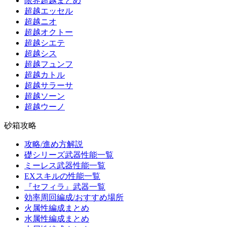
限界超越まとめ
超越エッセル
超越ニオ
超越オクトー
超越シエテ
超越シス
超越フュンフ
超越カトル
超越サラーサ
超越ソーン
超越ウーノ
砂箱攻略
攻略/進め方解説
礎シリーズ武器性能一覧
ミーレス武器性能一覧
EXスキルの性能一覧
『セフィラ』武器一覧
効率周回編成/おすすめ場所
火属性編成まとめ
水属性編成まとめ