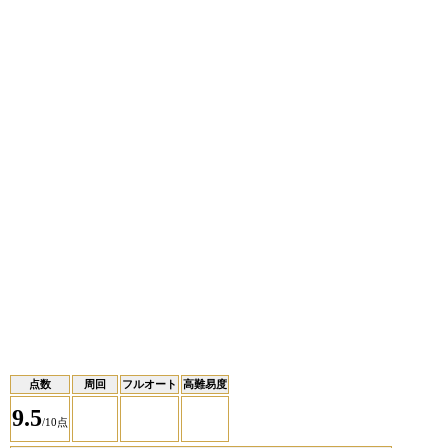
点数
周回
フルオート
高難易度
9.5
/10点