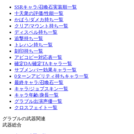
SSRキャラ/召喚石実装順一覧
十天衆の評価/性能一覧
かばう/ダメカ持ち一覧
クリア/マウント持ち一覧
ディスペル持ち一覧
追撃持ち一覧
トレハン持ち一覧
刻印持ち一覧
アビコピー対応表一覧
確定DA/確定TAキャラ一覧
サブメンバー効果キャラ一覧
0ターンアビリティ持ちキャラ一覧
最終キャラ/召喚石一覧
キャラ/ジョブスキン一覧
キャラ年齢/身長一覧
グラブル出演声優一覧
クロスフェイト一覧
グラブルの武器関連
武器総合