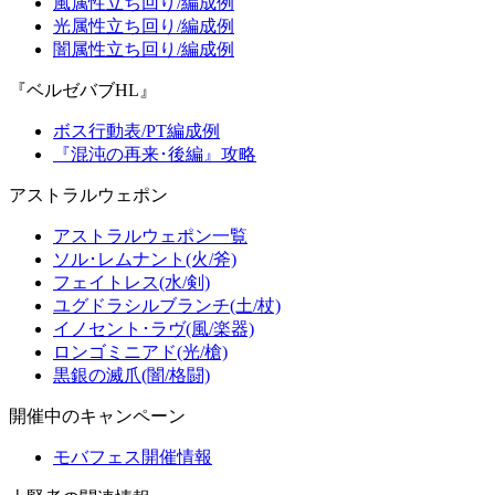
風属性立ち回り/編成例
光属性立ち回り/編成例
闇属性立ち回り/編成例
『ベルゼバブHL』
ボス行動表/PT編成例
『混沌の再来･後編』攻略
アストラルウェポン
アストラルウェポン一覧
ソル･レムナント(火/斧)
フェイトレス(水/剣)
ユグドラシルブランチ(土/杖)
イノセント･ラヴ(風/楽器)
ロンゴミニアド(光/槍)
黒銀の滅爪(闇/格闘)
開催中のキャンペーン
モバフェス開催情報