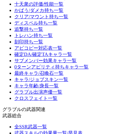
十天衆の評価/性能一覧
かばう/ダメカ持ち一覧
クリア/マウント持ち一覧
ディスペル持ち一覧
追撃持ち一覧
トレハン持ち一覧
刻印持ち一覧
アビコピー対応表一覧
確定DA/確定TAキャラ一覧
サブメンバー効果キャラ一覧
0ターンアビリティ持ちキャラ一覧
最終キャラ/召喚石一覧
キャラ/ジョブスキン一覧
キャラ年齢/身長一覧
グラブル出演声優一覧
クロスフェイト一覧
グラブルの武器関連
武器総合
全SSR武器一覧
武器スキルの効果量一覧/早見表