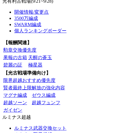
光有利古戦場(9/21~9/28)
開催情報/変更点
3500万編成
SWARM編成
個人ランキングボーダー
【報酬関連】
勲章交換優先度
果報の古箱
天醒の蒼玉
碧麗の証
極星器
【光古戦場準備向け】
限界超越おすすめ優先度
賢者最終上限解放の強化内容
マグナ編成
ゼウス編成
超越ソーン
超越フュンフ
ガイゼン
ルミナス超越
ルミナス武器交換セット