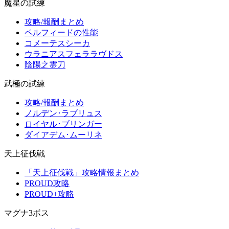
魔星の試練
攻略/報酬まとめ
ペルフィードの性能
コメーテスシーカ
ウラニアスフェララヴドス
陰陽之霊刀
武極の試練
攻略/報酬まとめ
ノルデン･ラブリュス
ロイヤル･ブリンガー
ダイアデム･ムーリネ
天上征伐戦
「天上征伐戦」攻略情報まとめ
PROUD攻略
PROUD+攻略
マグナ3ボス