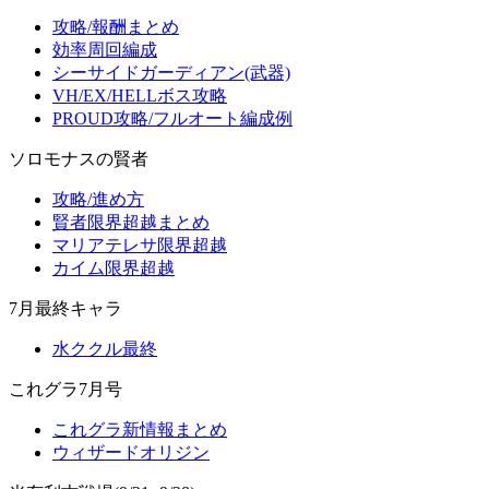
攻略/報酬まとめ
効率周回編成
シーサイドガーディアン(武器)
VH/EX/HELLボス攻略
PROUD攻略/フルオート編成例
ソロモナスの賢者
攻略/進め方
賢者限界超越まとめ
マリアテレサ限界超越
カイム限界超越
7月最終キャラ
水ククル最終
これグラ7月号
これグラ新情報まとめ
ウィザードオリジン