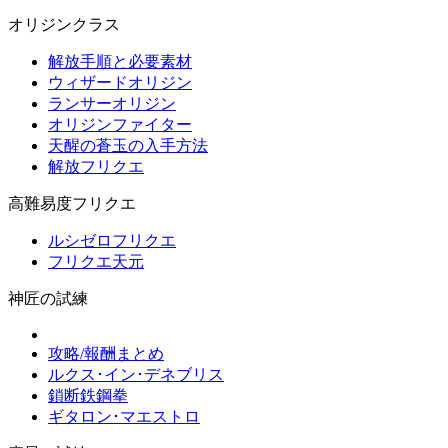
オリジンクラス
解放手順と必要素材
ウィザードオリジン
ランサーオリジン
オリジンファイター
天醒の蒼玉の入手方法
解放フリクエ
高難易度フリクエ
ルシゼロフリクエ
フリクエ天元
神匠の試練
攻略/報酬まとめ
ルクス･イン･デネブリス
鎖断鉄鋼拳
ギタロン･マエストロ