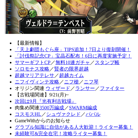
【最新情報】
「天上劇団もぐら座」TIPS追加！7日より復刻開催！
「討伐祭記念CP」宝晶石配布！6日に再度実施予定！
サマーギフトCP
／
無料10連ガチャ
／
スタンプ帳
ソロモナス攻略
／
賢者の限界超越
超越マリアテレサ
／
超越カイム
ニフイヴィンテ攻略
／
ニフ槍
／
ニフ琴
オリジン関連
ウィザード
／
ランサー
／
ファイター
【古戦場関連】9/21(月)~
次回は9月『光有利古戦場』
肉集め関連
3500万編成
／
SWARM編成
コスモスHL
／
シュヴァクレド
／
パパル
GameWithからのお知らせ
グラブル知識に自信がある人大歓迎！ライター募集！
未経験可&完全在宅！攻略ライター募集！