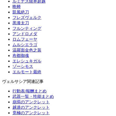
ルミナス限界超越
晩蝉
凱風絶刀
フレズヴェルク
黒漆太刀
フルンティング
アンドロメダ
ロムフェーヤ
ムルシエラゴ
温羅面金色之装
布都御魂
エレシュキガル
ゾーシモス
エルモート最終
ヴェルサシア関連記事
行動表/報酬まとめ
武器一覧・性能まとめ
崩焉のアンクレット
越達のアンクレット
竟極のアンクレット