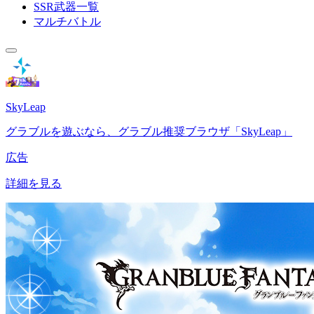
SSR武器一覧
マルチバトル
SkyLeap
グラブルを遊ぶなら、グラブル推奨ブラウザ「SkyLeap」
広告
詳細を見る