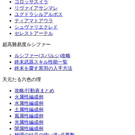
コロッサスイラ
リヴァイアサンマレ
ユグドラシルアルボス
ティアマトアウラ
シュヴァリエクレド
セレストアーテル
超高難易度ルシファー
ルシファー(スパルシ)攻略
終末武器スキル性能一覧
終末を齎す黒羽の入手方法
天元たる六色の理
攻略/行動表まとめ
火属性編成例
水属性編成例
土属性編成例
風属性編成例
光属性編成例
闇属性編成例
極理の結晶の使い道･必要数