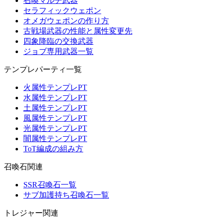
召喚マルチ武器
セラフィックウェポン
オメガウェポンの作り方
古戦場武器の性能と属性変更先
四象降臨の交換武器
ジョブ専用武器一覧
テンプレパーティ一覧
火属性テンプレPT
水属性テンプレPT
土属性テンプレPT
風属性テンプレPT
光属性テンプレPT
闇属性テンプレPT
ToT編成の組み方
召喚石関連
SSR召喚石一覧
サブ加護持ち召喚石一覧
トレジャー関連