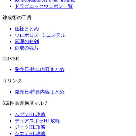
ドラゴニックウェポン一覧
錬成術の工房
仕様まとめ
ウロボロス･ミニステル
真理の短剣
創成の魂片
GBVSR
発売日/特典内容まとめ
リリンク
発売日/特典内容まとめ
6属性高難易度マルチ
ムゲンHL攻略
ディアスポラHL攻略
ジークHL攻略
シエテHL攻略