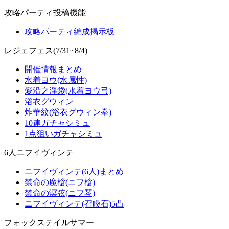
攻略パーティ投稿機能
攻略パーティ編成掲示板
レジェフェス(7/31~8/4)
開催情報まとめ
水着ヨウ(水属性)
愛沿之浮袋(水着ヨウ弓)
浴衣グウィン
炸華紋(浴衣グウィン拳)
10連ガチャシミュ
1点狙いガチャシミュ
6人ニフイヴィンテ
ニフイヴィンテ(6人)まとめ
禁命の魔槍(ニフ槍)
禁命の溟弦(ニフ琴)
ニフイヴィンテ(召喚石)5凸
フォックステイルサマー