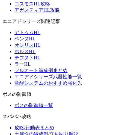
コスモスHL攻略
アガスティアHL攻略
エニアドシリーズ関連記事
アトゥムHL
ベンヌHL
オシリスHL
ホルスHL
テフヌトHL
ラーHL
フルオート編成例まとめ
エニアドシリーズ武器性能一覧
覚醒システムのおすすめ強化先
ボスの防御値
ボスの防御値一覧
スパバハ攻略
攻略/行動表まとめ
土属性の編成例/立ち回り解説