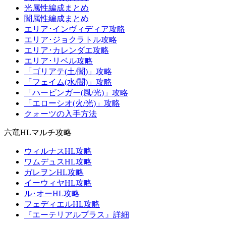
光属性編成まとめ
闇属性編成まとめ
エリア･インヴィディア攻略
エリア･ジョクラトル攻略
エリア･カレンダエ攻略
エリア･リベル攻略
「ゴリアテ(土/闇)」攻略
「フェイム(水/闇)」攻略
「ハービンガー(風/光)」攻略
「エローシオ(火/光)」攻略
クォーツの入手方法
六竜HLマルチ攻略
ウィルナスHL攻略
ワムデュスHL攻略
ガレヲンHL攻略
イーウィヤHL攻略
ル･オーHL攻略
フェディエルHL攻略
『エーテリアルプラス』詳細