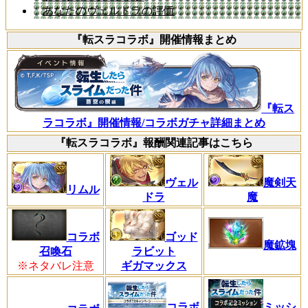
あなたのヴェルドラの評価
『転スラコラボ』開催情報まとめ
『転ス
ラコラボ』開催情報/コラボガチャ詳細まとめ
『転スラコラボ』報酬関連記事はこちら
ヴェル
魔剣天
リムル
ドラ
魔
コラボ
ゴッド
魔鉱塊
召喚石
ラビット
※ネタバレ注意
ギガマックス
コラボ
ミッシ