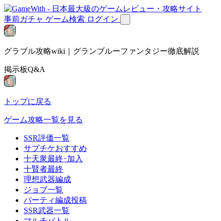
事前ガチャ
ゲーム検索
ログイン
グラブル攻略wiki｜グランブルーファンタジー徹底解説
掲示板Q&A
トップに戻る
ゲーム攻略一覧を見る
SSR評価一覧
サプチケおすすめ
十天衆最終･加入
十賢者最終
理想武器編成
ジョブ一覧
パーティ編成投稿
SSR武器一覧
マルチバトル