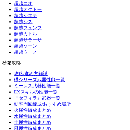
超越ニオ
超越オクトー
超越シエテ
超越シス
超越フュンフ
超越カトル
超越サラーサ
超越ソーン
超越ウーノ
砂箱攻略
攻略/進め方解説
礎シリーズ武器性能一覧
ミーレス武器性能一覧
EXスキルの性能一覧
『セフィラ』武器一覧
効率周回編成/おすすめ場所
火属性編成まとめ
水属性編成まとめ
土属性編成まとめ
風属性編成まとめ