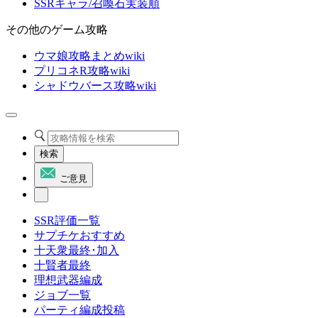
SSRキャラ/召喚石実装順
その他のゲーム攻略
ウマ娘攻略まとめwiki
プリコネR攻略wiki
シャドウバース攻略wiki
検索
ご意見
SSR評価一覧
サプチケおすすめ
十天衆最終･加入
十賢者最終
理想武器編成
ジョブ一覧
パーティ編成投稿