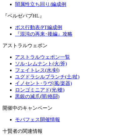
闇属性立ち回り/編成例
『ベルゼバブHL』
ボス行動表/PT編成例
『混沌の再来･後編』攻略
アストラルウェポン
アストラルウェポン一覧
ソル･レムナント(火/斧)
フェイトレス(水/剣)
ユグドラシルブランチ(土/杖)
イノセント･ラヴ(風/楽器)
ロンゴミニアド(光/槍)
黒銀の滅爪(闇/格闘)
開催中のキャンペーン
モバフェス開催情報
十賢者の関連情報