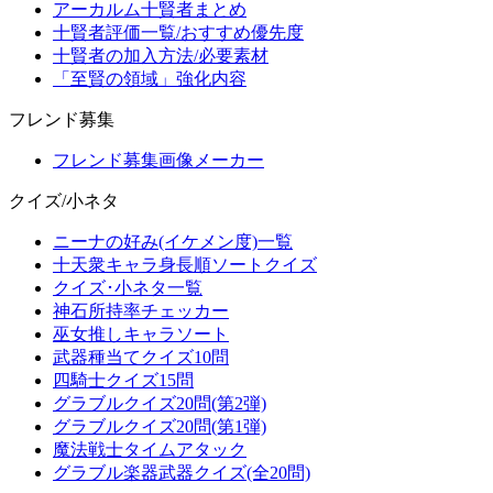
アーカルム十賢者まとめ
十賢者評価一覧/おすすめ優先度
十賢者の加入方法/必要素材
「至賢の領域」強化内容
フレンド募集
フレンド募集画像メーカー
クイズ/小ネタ
ニーナの好み(イケメン度)一覧
十天衆キャラ身長順ソートクイズ
クイズ･小ネタ一覧
神石所持率チェッカー
巫女推しキャラソート
武器種当てクイズ10問
四騎士クイズ15問
グラブルクイズ20問(第2弾)
グラブルクイズ20問(第1弾)
魔法戦士タイムアタック
グラブル楽器武器クイズ(全20問)