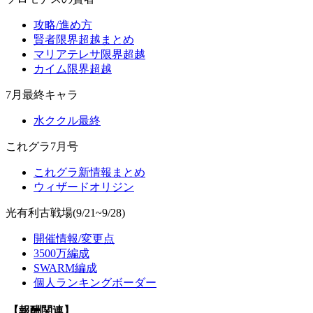
攻略/進め方
賢者限界超越まとめ
マリアテレサ限界超越
カイム限界超越
7月最終キャラ
水ククル最終
これグラ7月号
これグラ新情報まとめ
ウィザードオリジン
光有利古戦場(9/21~9/28)
開催情報/変更点
3500万編成
SWARM編成
個人ランキングボーダー
【報酬関連】