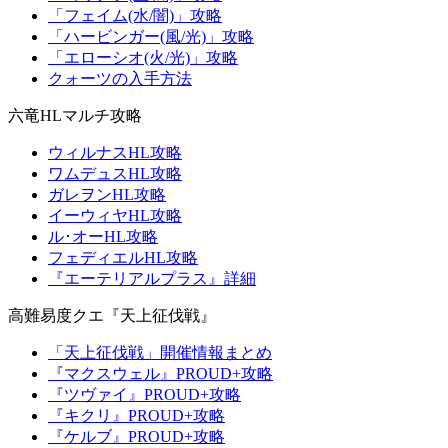
「フェイム(水/闇)」攻略
「ハービンガー(風/光)」攻略
「エローシオ(火/光)」攻略
クォーツの入手方法
六竜HLマルチ攻略
ウィルナスHL攻略
ワムデュスHL攻略
ガレヲンHL攻略
イーウィヤHL攻略
ル･オーHL攻略
フェディエルHL攻略
『エーテリアルプラス』詳細
高難易度クエ『天上征伐戦』
「天上征伐戦」開催情報まとめ
『マクスウェル』PROUD+攻略
『ツヴァイ』PROUD+攻略
『キクリ』PROUD+攻略
『ケルブ』PROUD+攻略