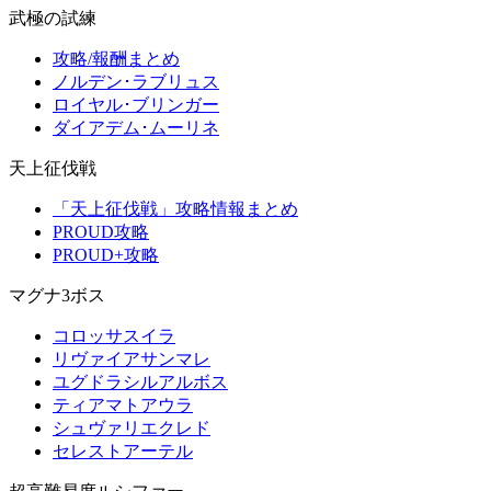
武極の試練
攻略/報酬まとめ
ノルデン･ラブリュス
ロイヤル･ブリンガー
ダイアデム･ムーリネ
天上征伐戦
「天上征伐戦」攻略情報まとめ
PROUD攻略
PROUD+攻略
マグナ3ボス
コロッサスイラ
リヴァイアサンマレ
ユグドラシルアルボス
ティアマトアウラ
シュヴァリエクレド
セレストアーテル