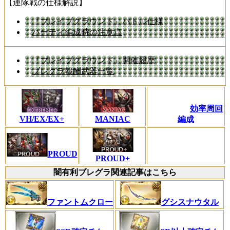
【連隊戦の仕様解説】
『ブレイブグラウンド』バトル仕様
パーティ編成時の注意点
『ブレイブグラウンド』開催履歴
ブレグラ報酬武器一覧
効率周回
VH/EX/EX+
MANIAC
編成
PROUD
PROUD+
闇有利ブレグラ関連記事はこちら
ファントムクロー
グシスナウタル