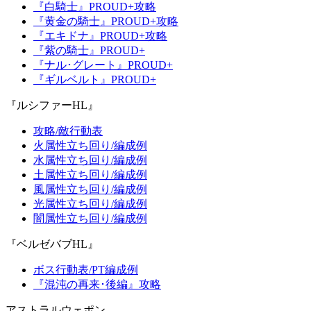
『白騎士』PROUD+攻略
『黄金の騎士』PROUD+攻略
『エキドナ』PROUD+攻略
『紫の騎士』PROUD+
『ナル･グレート』PROUD+
『ギルベルト』PROUD+
『ルシファーHL』
攻略/敵行動表
火属性立ち回り/編成例
水属性立ち回り/編成例
土属性立ち回り/編成例
風属性立ち回り/編成例
光属性立ち回り/編成例
闇属性立ち回り/編成例
『ベルゼバブHL』
ボス行動表/PT編成例
『混沌の再来･後編』攻略
アストラルウェポン