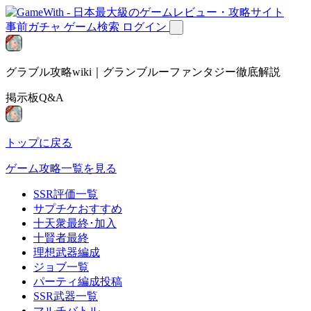
事前ガチャ
ゲーム検索
ログイン
グラブル攻略wiki｜グランブルーファンタジー徹底解説
掲示板Q&A
トップに戻る
ゲーム攻略一覧を見る
SSR評価一覧
サプチケおすすめ
十天衆最終･加入
十賢者最終
理想武器編成
ジョブ一覧
パーティ編成投稿
SSR武器一覧
マルチバトル