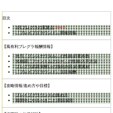
目次
3月ブレグラの変更点
New!!
『ブレイブグラウンド』開催情報
【風有利ブレグラ報酬情報】
光弓「グシスナウタル」の性能/必要本数
光格闘「ファントムクロー」の性能/入手方法
ブレグラ武器覚醒Lvの強化内容/必要素材
『ブレイブグラウンド』注目報酬
【攻略情報/進め方や目標】
ブレイブグラウンドの進め方
期間中にやるべきこと/周回場所