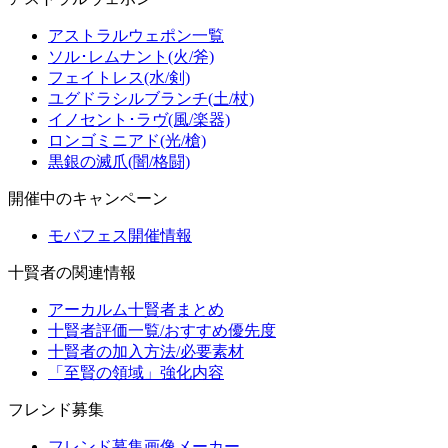
アストラルウェポン一覧
ソル･レムナント(火/斧)
フェイトレス(水/剣)
ユグドラシルブランチ(土/杖)
イノセント･ラヴ(風/楽器)
ロンゴミニアド(光/槍)
黒銀の滅爪(闇/格闘)
開催中のキャンペーン
モバフェス開催情報
十賢者の関連情報
アーカルム十賢者まとめ
十賢者評価一覧/おすすめ優先度
十賢者の加入方法/必要素材
「至賢の領域」強化内容
フレンド募集
フレンド募集画像メーカー