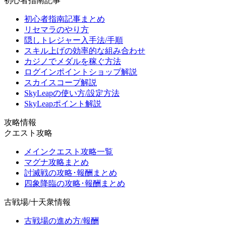
初心者指南記事
初心者指南記事まとめ
リセマラのやり方
隠しトレジャー入手法/手順
スキル上げの効率的な組み合わせ
カジノでメダルを稼ぐ方法
ログインポイントショップ解説
スカイスコープ解説
SkyLeapの使い方/設定方法
SkyLeapポイント解説
攻略情報
クエスト攻略
メインクエスト攻略一覧
マグナ攻略まとめ
討滅戦の攻略･報酬まとめ
四象降臨の攻略･報酬まとめ
古戦場/十天衆情報
古戦場の進め方/報酬