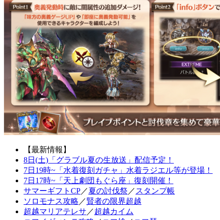
【最新情報】
8日(土)「グラブル夏の生放送」配信予定！
7日19時~「水着復刻ガチャ」水着ラジエル等が登場！
7日17時~「天上劇団もぐら座」復刻開催！
サマーギフトCP
／
夏の討伐祭
／
スタンプ帳
ソロモナス攻略
／
賢者の限界超越
超越マリアテレサ
／
超越カイム