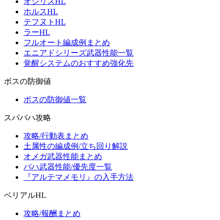
オシリスHL
ホルスHL
テフヌトHL
ラーHL
フルオート編成例まとめ
エニアドシリーズ武器性能一覧
覚醒システムのおすすめ強化先
ボスの防御値
ボスの防御値一覧
スパバハ攻略
攻略/行動表まとめ
土属性の編成例/立ち回り解説
オメガ武器性能まとめ
バハ武器性能/優先度一覧
『アルテマメモリ』の入手方法
ベリアルHL
攻略/報酬まとめ