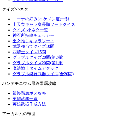
クイズ/小ネタ
ニーナの好み(イケメン度)一覧
十天衆キャラ身長順ソートクイズ
クイズ･小ネタ一覧
神石所持率チェッカー
巫女推しキャラソート
武器種当てクイズ10問
四騎士クイズ15問
グラブルクイズ20問(第2弾)
グラブルクイズ20問(第1弾)
魔法戦士タイムアタック
グラブル楽器武器クイズ(全20問)
パンデモニウム最終階層攻略
最終階層ボス攻略
英雄武器一覧
英雄武器作成方法
アーカルムの転世