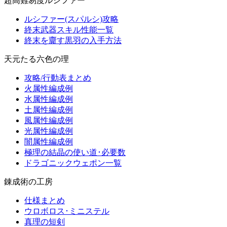
超高難易度ルシファー
ルシファー(スパルシ)攻略
終末武器スキル性能一覧
終末を齎す黒羽の入手方法
天元たる六色の理
攻略/行動表まとめ
火属性編成例
水属性編成例
土属性編成例
風属性編成例
光属性編成例
闇属性編成例
極理の結晶の使い道･必要数
ドラゴニックウェポン一覧
錬成術の工房
仕様まとめ
ウロボロス･ミニステル
真理の短剣