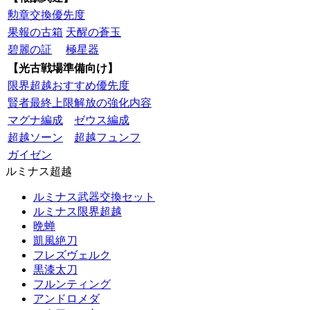
勲章交換優先度
果報の古箱
天醒の蒼玉
碧麗の証
極星器
【光古戦場準備向け】
限界超越おすすめ優先度
賢者最終上限解放の強化内容
マグナ編成
ゼウス編成
超越ソーン
超越フュンフ
ガイゼン
ルミナス超越
ルミナス武器交換セット
ルミナス限界超越
晩蝉
凱風絶刀
フレズヴェルク
黒漆太刀
フルンティング
アンドロメダ