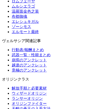
ロムフェーヤ
ムルシエラゴ
温羅面金色之装
布都御魂
エレシュキガル
ゾーシモス
エルモート最終
ヴェルサシア関連記事
行動表/報酬まとめ
武器一覧・性能まとめ
崩焉のアンクレット
越達のアンクレット
竟極のアンクレット
オリジンクラス
解放手順と必要素材
ウィザードオリジン
ランサーオリジン
オリジンファイター
天醒の蒼玉の入手方法