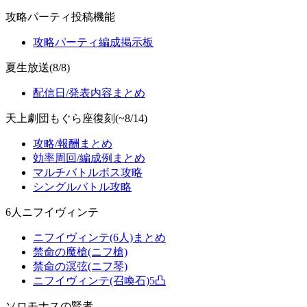
攻略パーティ投稿機能
攻略パーティ編成掲示板
夏生放送(8/8)
配信日/発表内容まとめ
天上劇団もぐら座復刻(~8/14)
攻略/報酬まとめ
効率周回/編成例まとめ
マルチバトルボス攻略
シングルバトル攻略
6人ニフイヴィンテ
ニフイヴィンテ(6人)まとめ
禁命の魔槍(ニフ槍)
禁命の溟弦(ニフ琴)
ニフイヴィンテ(召喚石)5凸
ソロモナスの賢者