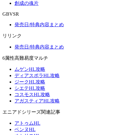
創成の魂片
GBVSR
発売日/特典内容まとめ
リリンク
発売日/特典内容まとめ
6属性高難易度マルチ
ムゲンHL攻略
ディアスポラHL攻略
ジークHL攻略
シエテHL攻略
コスモスHL攻略
アガスティアHL攻略
エニアドシリーズ関連記事
アトゥムHL
ベンヌHL