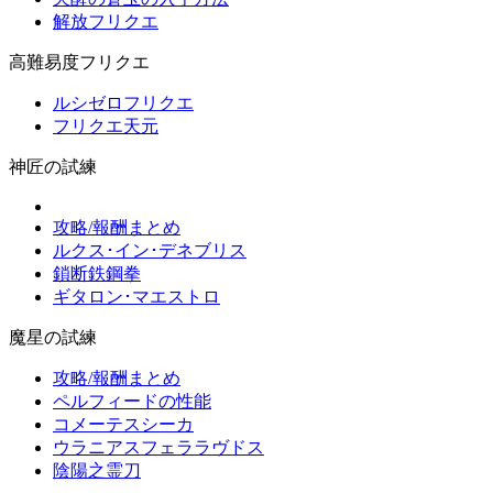
解放フリクエ
高難易度フリクエ
ルシゼロフリクエ
フリクエ天元
神匠の試練
攻略/報酬まとめ
ルクス･イン･デネブリス
鎖断鉄鋼拳
ギタロン･マエストロ
魔星の試練
攻略/報酬まとめ
ペルフィードの性能
コメーテスシーカ
ウラニアスフェララヴドス
陰陽之霊刀