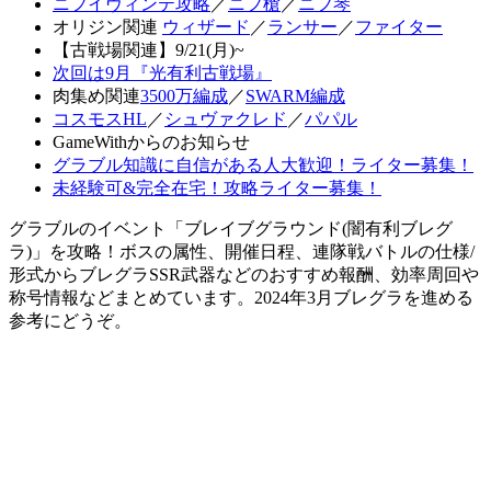
ニフイヴィンテ攻略
／
ニフ槍
／
ニフ琴
オリジン関連
ウィザード
／
ランサー
／
ファイター
【古戦場関連】9/21(月)~
次回は9月『光有利古戦場』
肉集め関連
3500万編成
／
SWARM編成
コスモスHL
／
シュヴァクレド
／
パパル
GameWithからのお知らせ
グラブル知識に自信がある人大歓迎！ライター募集！
未経験可&完全在宅！攻略ライター募集！
グラブルのイベント「ブレイブグラウンド(闇有利ブレグ
ラ)」を攻略！ボスの属性、開催日程、連隊戦バトルの仕様/
形式からブレグラSSR武器などのおすすめ報酬、効率周回や
称号情報などまとめています。2024年3月ブレグラを進める
参考にどうぞ。