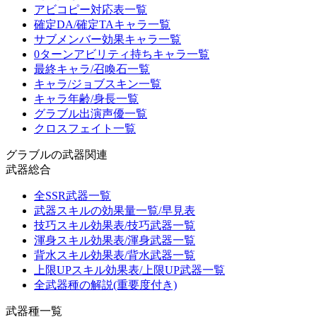
アビコピー対応表一覧
確定DA/確定TAキャラ一覧
サブメンバー効果キャラ一覧
0ターンアビリティ持ちキャラ一覧
最終キャラ/召喚石一覧
キャラ/ジョブスキン一覧
キャラ年齢/身長一覧
グラブル出演声優一覧
クロスフェイト一覧
グラブルの武器関連
武器総合
全SSR武器一覧
武器スキルの効果量一覧/早見表
技巧スキル効果表/技巧武器一覧
渾身スキル効果表/渾身武器一覧
背水スキル効果表/背水武器一覧
上限UPスキル効果表/上限UP武器一覧
全武器種の解説(重要度付き)
武器種一覧