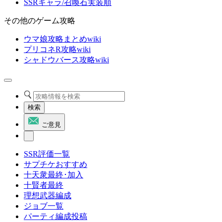
SSRキャラ/召喚石実装順
その他のゲーム攻略
ウマ娘攻略まとめwiki
プリコネR攻略wiki
シャドウバース攻略wiki
検索
ご意見
SSR評価一覧
サプチケおすすめ
十天衆最終･加入
十賢者最終
理想武器編成
ジョブ一覧
パーティ編成投稿