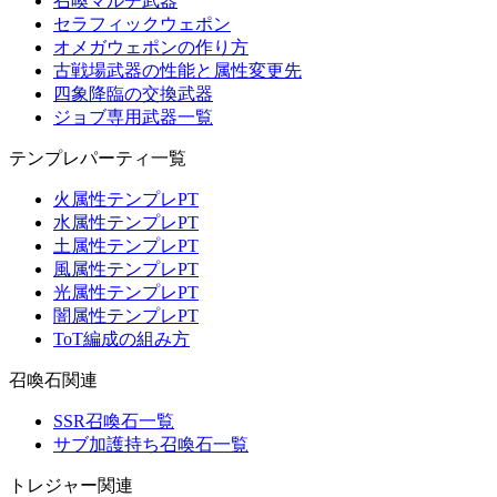
召喚マルチ武器
セラフィックウェポン
オメガウェポンの作り方
古戦場武器の性能と属性変更先
四象降臨の交換武器
ジョブ専用武器一覧
テンプレパーティ一覧
火属性テンプレPT
水属性テンプレPT
土属性テンプレPT
風属性テンプレPT
光属性テンプレPT
闇属性テンプレPT
ToT編成の組み方
召喚石関連
SSR召喚石一覧
サブ加護持ち召喚石一覧
トレジャー関連