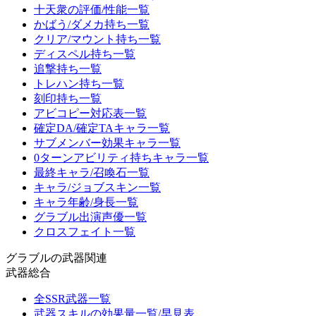
十天衆の評価/性能一覧
かばう/ダメカ持ち一覧
クリア/マウント持ち一覧
ディスペル持ち一覧
追撃持ち一覧
トレハン持ち一覧
刻印持ち一覧
アビコピー対応表一覧
確定DA/確定TAキャラ一覧
サブメンバー効果キャラ一覧
0ターンアビリティ持ちキャラ一覧
最終キャラ/召喚石一覧
キャラ/ジョブスキン一覧
キャラ年齢/身長一覧
グラブル出演声優一覧
クロスフェイト一覧
グラブルの武器関連
武器総合
全SSR武器一覧
武器スキルの効果量一覧/早見表