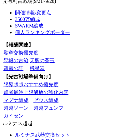
光有利古戦場(9/21~9/28)
開催情報/変更点
3500万編成
SWARM編成
個人ランキングボーダー
【報酬関連】
勲章交換優先度
果報の古箱
天醒の蒼玉
碧麗の証
極星器
【光古戦場準備向け】
限界超越おすすめ優先度
賢者最終上限解放の強化内容
マグナ編成
ゼウス編成
超越ソーン
超越フュンフ
ガイゼン
ルミナス超越
ルミナス武器交換セット