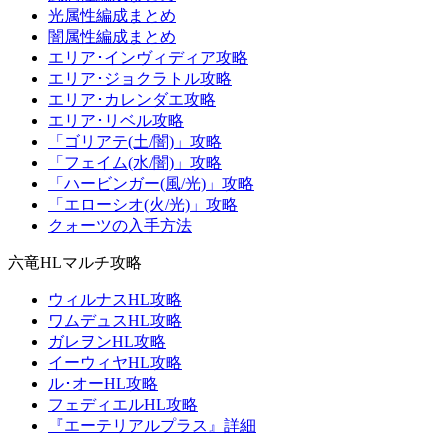
光属性編成まとめ
闇属性編成まとめ
エリア･インヴィディア攻略
エリア･ジョクラトル攻略
エリア･カレンダエ攻略
エリア･リベル攻略
「ゴリアテ(土/闇)」攻略
「フェイム(水/闇)」攻略
「ハービンガー(風/光)」攻略
「エローシオ(火/光)」攻略
クォーツの入手方法
六竜HLマルチ攻略
ウィルナスHL攻略
ワムデュスHL攻略
ガレヲンHL攻略
イーウィヤHL攻略
ル･オーHL攻略
フェディエルHL攻略
『エーテリアルプラス』詳細