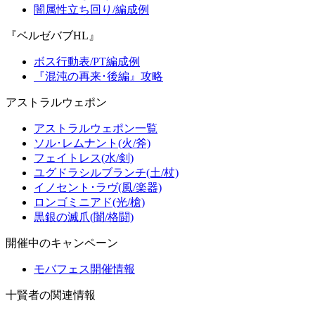
闇属性立ち回り/編成例
『ベルゼバブHL』
ボス行動表/PT編成例
『混沌の再来･後編』攻略
アストラルウェポン
アストラルウェポン一覧
ソル･レムナント(火/斧)
フェイトレス(水/剣)
ユグドラシルブランチ(土/杖)
イノセント･ラヴ(風/楽器)
ロンゴミニアド(光/槍)
黒銀の滅爪(闇/格闘)
開催中のキャンペーン
モバフェス開催情報
十賢者の関連情報