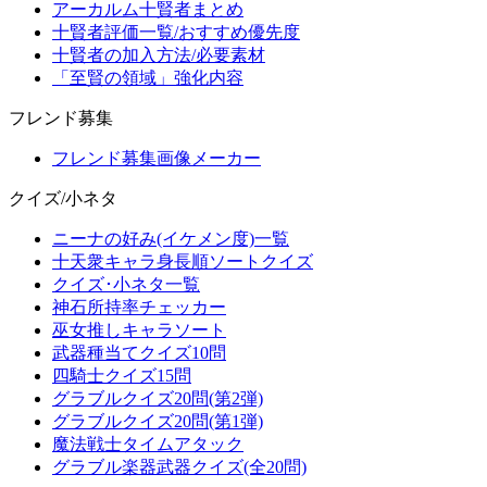
アーカルム十賢者まとめ
十賢者評価一覧/おすすめ優先度
十賢者の加入方法/必要素材
「至賢の領域」強化内容
フレンド募集
フレンド募集画像メーカー
クイズ/小ネタ
ニーナの好み(イケメン度)一覧
十天衆キャラ身長順ソートクイズ
クイズ･小ネタ一覧
神石所持率チェッカー
巫女推しキャラソート
武器種当てクイズ10問
四騎士クイズ15問
グラブルクイズ20問(第2弾)
グラブルクイズ20問(第1弾)
魔法戦士タイムアタック
グラブル楽器武器クイズ(全20問)