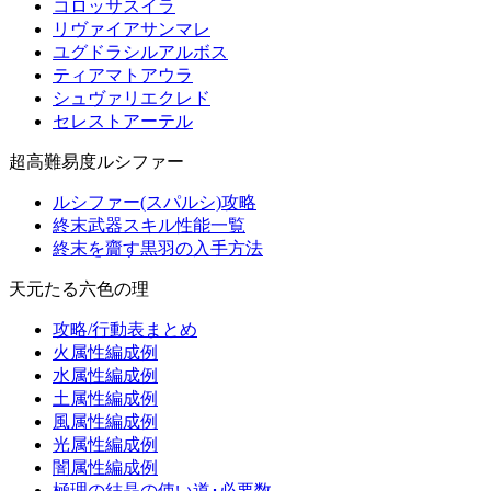
コロッサスイラ
リヴァイアサンマレ
ユグドラシルアルボス
ティアマトアウラ
シュヴァリエクレド
セレストアーテル
超高難易度ルシファー
ルシファー(スパルシ)攻略
終末武器スキル性能一覧
終末を齎す黒羽の入手方法
天元たる六色の理
攻略/行動表まとめ
火属性編成例
水属性編成例
土属性編成例
風属性編成例
光属性編成例
闇属性編成例
極理の結晶の使い道･必要数