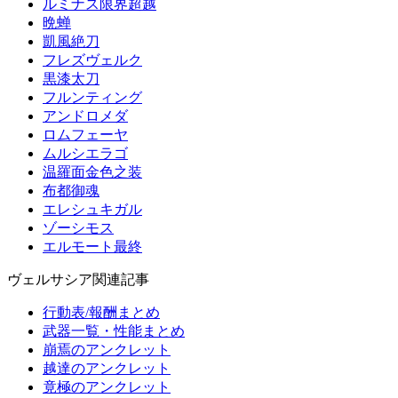
ルミナス限界超越
晩蝉
凱風絶刀
フレズヴェルク
黒漆太刀
フルンティング
アンドロメダ
ロムフェーヤ
ムルシエラゴ
温羅面金色之装
布都御魂
エレシュキガル
ゾーシモス
エルモート最終
ヴェルサシア関連記事
行動表/報酬まとめ
武器一覧・性能まとめ
崩焉のアンクレット
越達のアンクレット
竟極のアンクレット