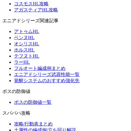
コスモスHL攻略
アガスティアHL攻略
エニアドシリーズ関連記事
アトゥムHL
ベンヌHL
オシリスHL
ホルスHL
テフヌトHL
ラーHL
フルオート編成例まとめ
エニアドシリーズ武器性能一覧
覚醒システムのおすすめ強化先
ボスの防御値
ボスの防御値一覧
スパバハ攻略
攻略/行動表まとめ
土属性の編成例/立ち回り解説