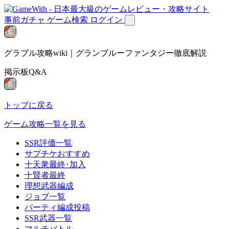
事前ガチャ
ゲーム検索
ログイン
グラブル攻略wiki｜グランブルーファンタジー徹底解説
掲示板Q&A
トップに戻る
ゲーム攻略一覧を見る
SSR評価一覧
サプチケおすすめ
十天衆最終･加入
十賢者最終
理想武器編成
ジョブ一覧
パーティ編成投稿
SSR武器一覧
マルチバトル