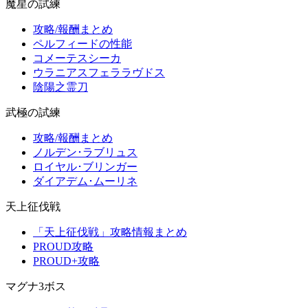
魔星の試練
攻略/報酬まとめ
ペルフィードの性能
コメーテスシーカ
ウラニアスフェララヴドス
陰陽之霊刀
武極の試練
攻略/報酬まとめ
ノルデン･ラブリュス
ロイヤル･ブリンガー
ダイアデム･ムーリネ
天上征伐戦
「天上征伐戦」攻略情報まとめ
PROUD攻略
PROUD+攻略
マグナ3ボス