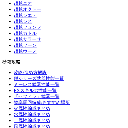
超越ニオ
超越オクトー
超越シエテ
超越シス
超越フュンフ
超越カトル
超越サラーサ
超越ソーン
超越ウーノ
砂箱攻略
攻略/進め方解説
礎シリーズ武器性能一覧
ミーレス武器性能一覧
EXスキルの性能一覧
『セフィラ』武器一覧
効率周回編成/おすすめ場所
火属性編成まとめ
水属性編成まとめ
土属性編成まとめ
風属性編成まとめ