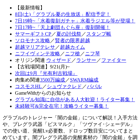
【最新情報】
8日(土)「グラブル夏の生放送」配信予定！
7日19時~「水着復刻ガチャ」水着ラジエル等が登場！
7日17時~「天上劇団もぐら座」復刻開催！
サマーギフトCP
／
夏の討伐祭
／
スタンプ帳
ソロモナス攻略
／
賢者の限界超越
超越マリアテレサ
／
超越カイム
ニフイヴィンテ攻略
／
ニフ槍
／
ニフ琴
オリジン関連
ウィザード
／
ランサー
／
ファイター
【古戦場関連】9/21(月)~
次回は9月『光有利古戦場』
肉集め関連
3500万編成
／
SWARM編成
コスモスHL
／
シュヴァクレド
／
パパル
GameWithからのお知らせ
グラブル知識に自信がある人大歓迎！ライター募集！
未経験可&完全在宅！攻略ライター募集！
グラブルのトレジャー「闇の金鎚」について解説！入手方法
や、ブレグラ武器「ビスマルク」「ツヴァイ･シェーデル」
での使い道、覚醒Lv必要数、ドロップ数目安についてまと
めています。闇ブレグラ武器の覚醒素材の「闇の金鎚」を調