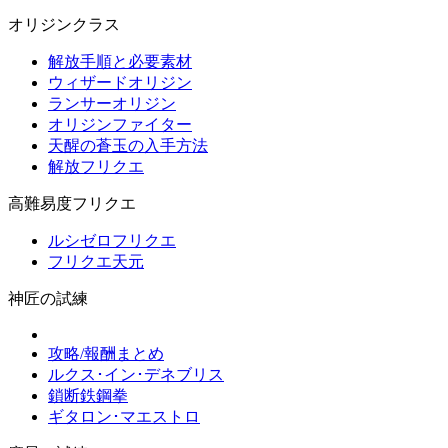
オリジンクラス
解放手順と必要素材
ウィザードオリジン
ランサーオリジン
オリジンファイター
天醒の蒼玉の入手方法
解放フリクエ
高難易度フリクエ
ルシゼロフリクエ
フリクエ天元
神匠の試練
攻略/報酬まとめ
ルクス･イン･デネブリス
鎖断鉄鋼拳
ギタロン･マエストロ