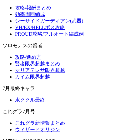
攻略/報酬まとめ
効率周回編成
シーサイドガーディアン(武器)
VH/EX/HELLボス攻略
PROUD攻略/フルオート編成例
ソロモナスの賢者
攻略/進め方
賢者限界超越まとめ
マリアテレサ限界超越
カイム限界超越
7月最終キャラ
水ククル最終
これグラ7月号
これグラ新情報まとめ
ウィザードオリジン