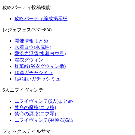
攻略パーティ投稿機能
攻略パーティ編成掲示板
レジェフェス(7/31~8/4)
開催情報まとめ
水着ヨウ(水属性)
愛沿之浮袋(水着ヨウ弓)
浴衣グウィン
炸華紋(浴衣グウィン拳)
10連ガチャシミュ
1点狙いガチャシミュ
6人ニフイヴィンテ
ニフイヴィンテ(6人)まとめ
禁命の魔槍(ニフ槍)
禁命の溟弦(ニフ琴)
ニフイヴィンテ(召喚石)5凸
フォックステイルサマー