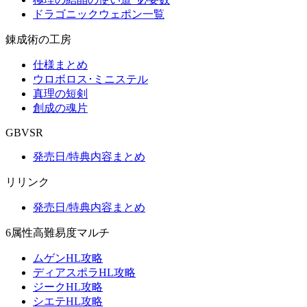
ドラゴニックウェポン一覧
錬成術の工房
仕様まとめ
ウロボロス･ミニステル
真理の短剣
創成の魂片
GBVSR
発売日/特典内容まとめ
リリンク
発売日/特典内容まとめ
6属性高難易度マルチ
ムゲンHL攻略
ディアスポラHL攻略
ジークHL攻略
シエテHL攻略