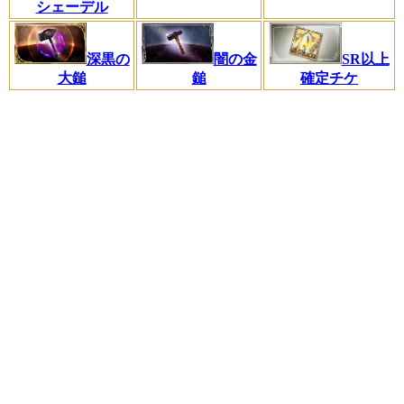
シェーデル
深黒の
闇の金
SR以上
大鎚
鎚
確定チケ