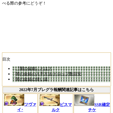
べる際の参考にどうぞ！
目次
『闇の金鎚』とは？
闇の金鎚の入手方法/ドロップ数目安
闇の金鎚の使い道
2022年7月ブレグラ報酬関連記事はこちら
ツヴァ
ビスマ
SSR確定
イ･
ルク
チケ