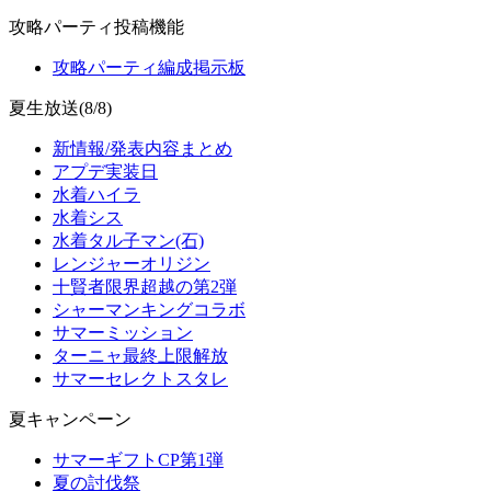
攻略パーティ投稿機能
攻略パーティ編成掲示板
夏生放送(8/8)
新情報/発表内容まとめ
アプデ実装日
水着ハイラ
水着シス
水着タル子マン(石)
レンジャーオリジン
十賢者限界超越の第2弾
シャーマンキングコラボ
サマーミッション
ターニャ最終上限解放
サマーセレクトスタレ
夏キャンペーン
サマーギフトCP第1弾
夏の討伐祭