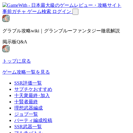
事前ガチャ
ゲーム検索
ログイン
グラブル攻略wiki｜グランブルーファンタジー徹底解説
掲示板Q&A
トップに戻る
ゲーム攻略一覧を見る
SSR評価一覧
サプチケおすすめ
十天衆最終･加入
十賢者最終
理想武器編成
ジョブ一覧
パーティ編成投稿
SSR武器一覧
マルチバトル