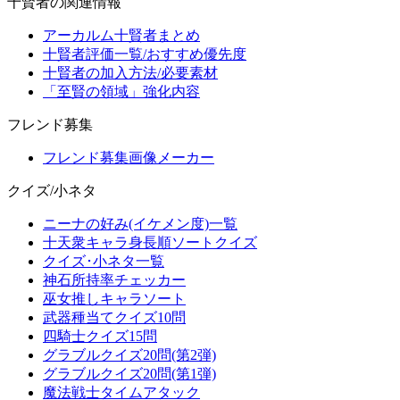
十賢者の関連情報
アーカルム十賢者まとめ
十賢者評価一覧/おすすめ優先度
十賢者の加入方法/必要素材
「至賢の領域」強化内容
フレンド募集
フレンド募集画像メーカー
クイズ/小ネタ
ニーナの好み(イケメン度)一覧
十天衆キャラ身長順ソートクイズ
クイズ･小ネタ一覧
神石所持率チェッカー
巫女推しキャラソート
武器種当てクイズ10問
四騎士クイズ15問
グラブルクイズ20問(第2弾)
グラブルクイズ20問(第1弾)
魔法戦士タイムアタック