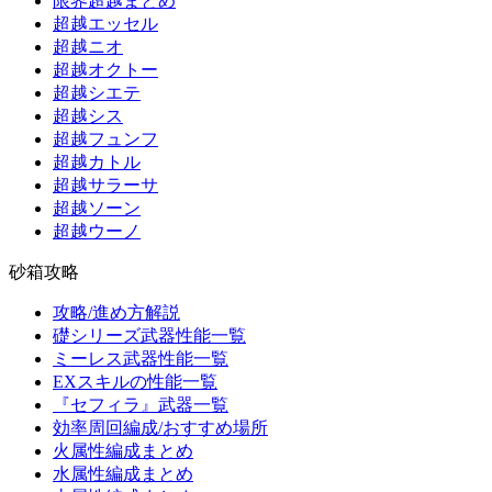
限界超越まとめ
超越エッセル
超越ニオ
超越オクトー
超越シエテ
超越シス
超越フュンフ
超越カトル
超越サラーサ
超越ソーン
超越ウーノ
砂箱攻略
攻略/進め方解説
礎シリーズ武器性能一覧
ミーレス武器性能一覧
EXスキルの性能一覧
『セフィラ』武器一覧
効率周回編成/おすすめ場所
火属性編成まとめ
水属性編成まとめ