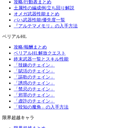
攻略/行動表まとめ
土属性の編成例/立ち回り解説
オメガ武器性能まとめ
バハ武器性能/優先度一覧
『アルテマメモリ』の入手方法
ベリアルHL
攻略/報酬まとめ
ベリアルHL解放クエスト
終末武器一覧とスキル性能
「技錬のチェイン」
「賦活のチェイン」
「謳歌のチェイン」
「誘惑のチェイン」
「禁忌のチェイン」
「邪罪のチェイン」
「虚詐のチェイン」
「狡知の魔角」の入手方法
限界超越キャラ