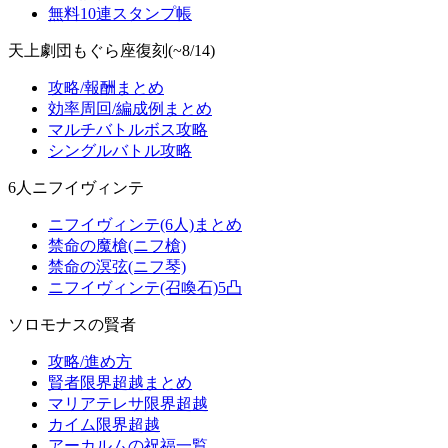
無料10連スタンプ帳
天上劇団もぐら座復刻(~8/14)
攻略/報酬まとめ
効率周回/編成例まとめ
マルチバトルボス攻略
シングルバトル攻略
6人ニフイヴィンテ
ニフイヴィンテ(6人)まとめ
禁命の魔槍(ニフ槍)
禁命の溟弦(ニフ琴)
ニフイヴィンテ(召喚石)5凸
ソロモナスの賢者
攻略/進め方
賢者限界超越まとめ
マリアテレサ限界超越
カイム限界超越
アーカルムの祝福一覧