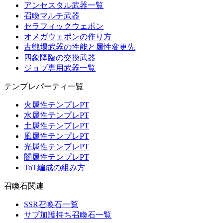
アンセスタル武器一覧
召喚マルチ武器
セラフィックウェポン
オメガウェポンの作り方
古戦場武器の性能と属性変更先
四象降臨の交換武器
ジョブ専用武器一覧
テンプレパーティ一覧
火属性テンプレPT
水属性テンプレPT
土属性テンプレPT
風属性テンプレPT
光属性テンプレPT
闇属性テンプレPT
ToT編成の組み方
召喚石関連
SSR召喚石一覧
サブ加護持ち召喚石一覧