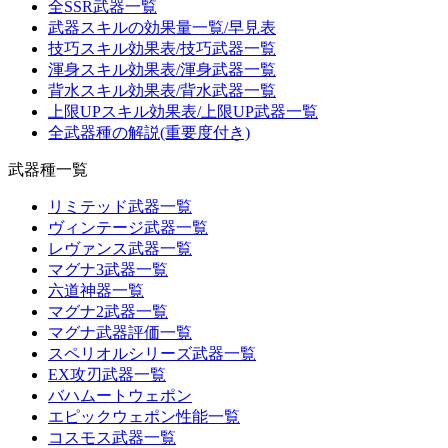
全SSR武器一覧
武器スキルの効果量一覧/早見表
技巧スキル効果表/技巧武器一覧
渾身スキル効果表/渾身武器一覧
背水スキル効果表/背水武器一覧
上限UPスキル効果表/上限UP武器一覧
全武器種の解説(重要度付き)
武器種一覧
リミテッド武器一覧
ヴィンテージ武器一覧
レヴァンス武器一覧
マグナ3武器一覧
六道神器一覧
マグナ2武器一覧
マグナ武器評価一覧
スペリオルシリーズ武器一覧
EX攻刃武器一覧
バハムートウェポン
エピックウェポン性能一覧
コスモス武器一覧