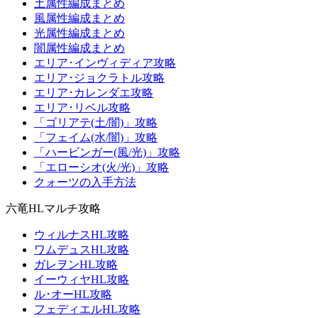
土属性編成まとめ
風属性編成まとめ
光属性編成まとめ
闇属性編成まとめ
エリア･インヴィディア攻略
エリア･ジョクラトル攻略
エリア･カレンダエ攻略
エリア･リベル攻略
「ゴリアテ(土/闇)」攻略
「フェイム(水/闇)」攻略
「ハービンガー(風/光)」攻略
「エローシオ(火/光)」攻略
クォーツの入手方法
六竜HLマルチ攻略
ウィルナスHL攻略
ワムデュスHL攻略
ガレヲンHL攻略
イーウィヤHL攻略
ル･オーHL攻略
フェディエルHL攻略