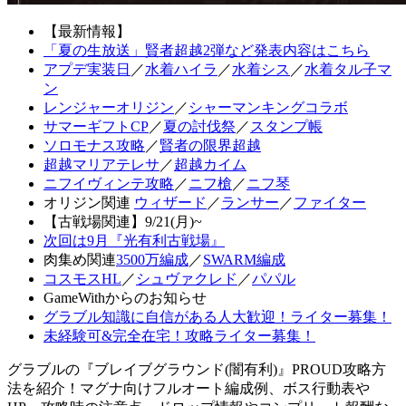
【最新情報】
「夏の生放送」賢者超越2弾など発表内容はこちら
アプデ実装日
／
水着ハイラ
／
水着シス
／
水着タル子マ
ン
レンジャーオリジン
／
シャーマンキングコラボ
サマーギフトCP
／
夏の討伐祭
／
スタンプ帳
ソロモナス攻略
／
賢者の限界超越
超越マリアテレサ
／
超越カイム
ニフイヴィンテ攻略
／
ニフ槍
／
ニフ琴
オリジン関連
ウィザード
／
ランサー
／
ファイター
【古戦場関連】9/21(月)~
次回は9月『光有利古戦場』
肉集め関連
3500万編成
／
SWARM編成
コスモスHL
／
シュヴァクレド
／
パパル
GameWithからのお知らせ
グラブル知識に自信がある人大歓迎！ライター募集！
未経験可&完全在宅！攻略ライター募集！
グラブルの『ブレイブグラウンド(闇有利)』PROUD攻略方
法を紹介！マグナ向けフルオート編成例、ボス行動表や