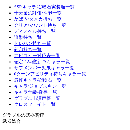
SSRキャラ/召喚石実装順一覧
十天衆の評価/性能一覧
かばう/ダメカ持ち一覧
クリア/マウント持ち一覧
ディスペル持ち一覧
追撃持ち一覧
トレハン持ち一覧
刻印持ち一覧
アビコピー対応表一覧
確定DA/確定TAキャラ一覧
サブメンバー効果キャラ一覧
0ターンアビリティ持ちキャラ一覧
最終キャラ/召喚石一覧
キャラ/ジョブスキン一覧
キャラ年齢/身長一覧
グラブル出演声優一覧
クロスフェイト一覧
グラブルの武器関連
武器総合