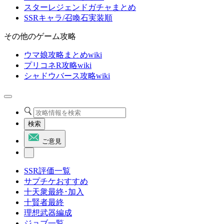
スターレジェンドガチャまとめ
SSRキャラ/召喚石実装順
その他のゲーム攻略
ウマ娘攻略まとめwiki
プリコネR攻略wiki
シャドウバース攻略wiki
検索
ご意見
SSR評価一覧
サプチケおすすめ
十天衆最終･加入
十賢者最終
理想武器編成
ジョブ一覧