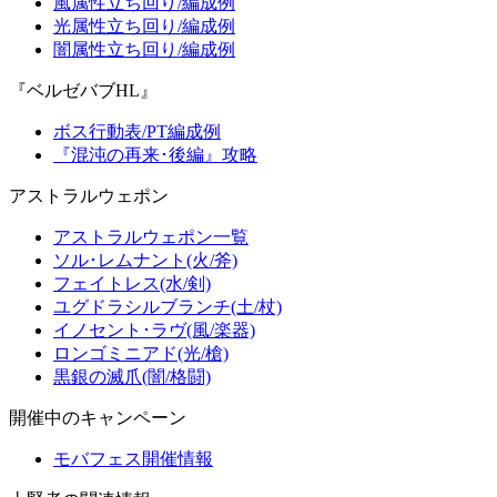
風属性立ち回り/編成例
光属性立ち回り/編成例
闇属性立ち回り/編成例
『ベルゼバブHL』
ボス行動表/PT編成例
『混沌の再来･後編』攻略
アストラルウェポン
アストラルウェポン一覧
ソル･レムナント(火/斧)
フェイトレス(水/剣)
ユグドラシルブランチ(土/杖)
イノセント･ラヴ(風/楽器)
ロンゴミニアド(光/槍)
黒銀の滅爪(闇/格闘)
開催中のキャンペーン
モバフェス開催情報