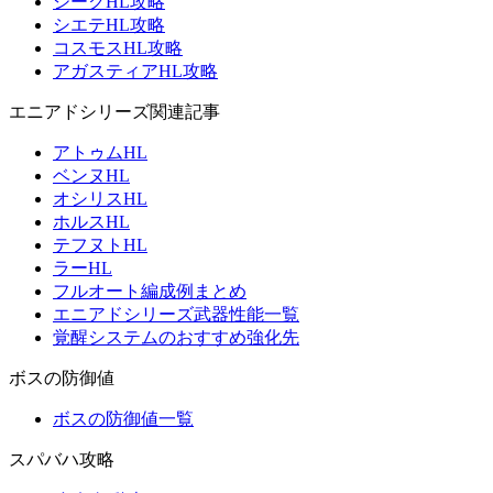
ジークHL攻略
シエテHL攻略
コスモスHL攻略
アガスティアHL攻略
エニアドシリーズ関連記事
アトゥムHL
ベンヌHL
オシリスHL
ホルスHL
テフヌトHL
ラーHL
フルオート編成例まとめ
エニアドシリーズ武器性能一覧
覚醒システムのおすすめ強化先
ボスの防御値
ボスの防御値一覧
スパバハ攻略