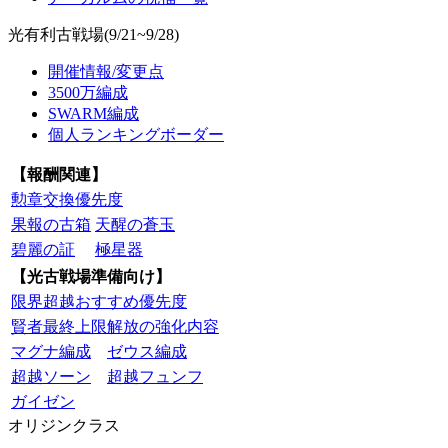
光有利古戦場(9/21~9/28)
開催情報/変更点
3500万編成
SWARM編成
個人ランキングボーダー
【報酬関連】
勲章交換優先度
果報の古箱
天醒の蒼玉
碧麗の証
極星器
【光古戦場準備向け】
限界超越おすすめ優先度
賢者最終上限解放の強化内容
マグナ編成
ゼウス編成
超越ソーン
超越フュンフ
ガイゼン
オリジンクラス