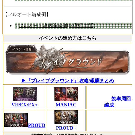
【フルオート編成例】
フルオート攻略編成例(1/3戦目共通)
イベントの進め方はこちら
▶『ブレイブグラウンド』攻略/報酬まとめ
効率周回
VH/EX/EX+
MANIAC
編成
PROUD
PROUD+