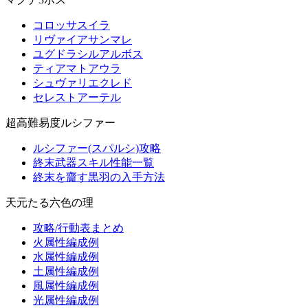
コロッサスイラ
リヴァイアサンマレ
ユグドラシルアルボス
ティアマトアウラ
シュヴァリエクレド
セレストアーテル
超高難易度ルシファー
ルシファー(スパルシ)攻略
終末武器スキル性能一覧
終末を齎す黒羽の入手方法
天元たる六色の理
攻略/行動表まとめ
火属性編成例
水属性編成例
土属性編成例
風属性編成例
光属性編成例