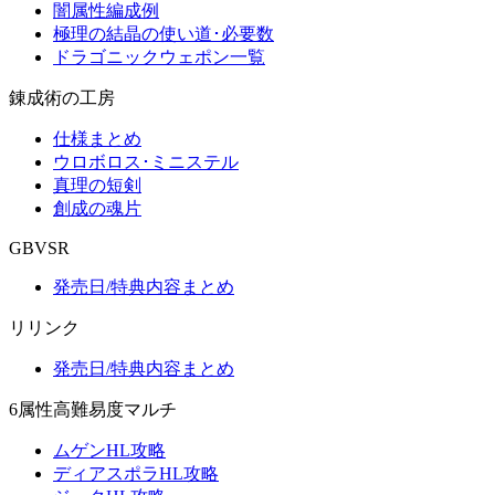
闇属性編成例
極理の結晶の使い道･必要数
ドラゴニックウェポン一覧
錬成術の工房
仕様まとめ
ウロボロス･ミニステル
真理の短剣
創成の魂片
GBVSR
発売日/特典内容まとめ
リリンク
発売日/特典内容まとめ
6属性高難易度マルチ
ムゲンHL攻略
ディアスポラHL攻略