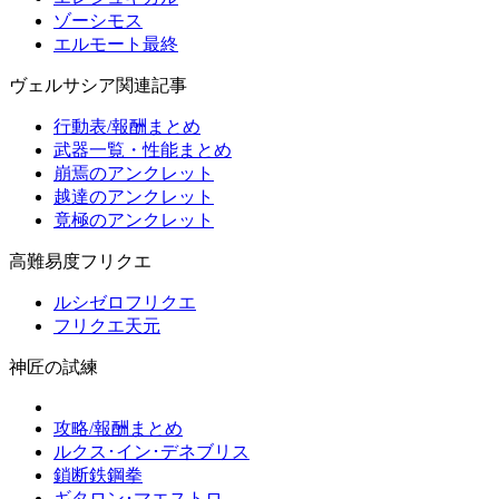
ゾーシモス
エルモート最終
ヴェルサシア関連記事
行動表/報酬まとめ
武器一覧・性能まとめ
崩焉のアンクレット
越達のアンクレット
竟極のアンクレット
高難易度フリクエ
ルシゼロフリクエ
フリクエ天元
神匠の試練
攻略/報酬まとめ
ルクス･イン･デネブリス
鎖断鉄鋼拳
ギタロン･マエストロ