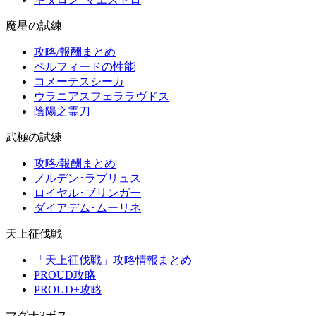
魔星の試練
攻略/報酬まとめ
ペルフィードの性能
コメーテスシーカ
ウラニアスフェララヴドス
陰陽之霊刀
武極の試練
攻略/報酬まとめ
ノルデン･ラブリュス
ロイヤル･ブリンガー
ダイアデム･ムーリネ
天上征伐戦
「天上征伐戦」攻略情報まとめ
PROUD攻略
PROUD+攻略
マグナ3ボス