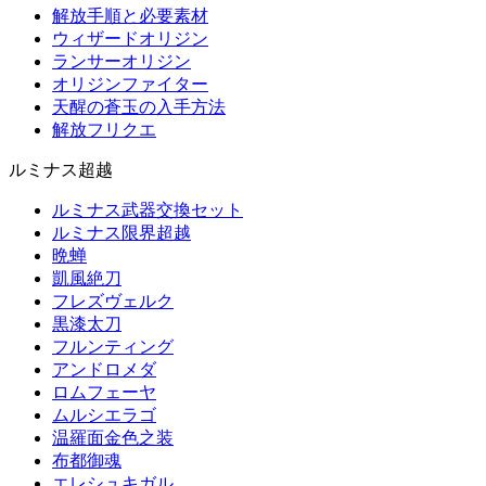
解放手順と必要素材
ウィザードオリジン
ランサーオリジン
オリジンファイター
天醒の蒼玉の入手方法
解放フリクエ
ルミナス超越
ルミナス武器交換セット
ルミナス限界超越
晩蝉
凱風絶刀
フレズヴェルク
黒漆太刀
フルンティング
アンドロメダ
ロムフェーヤ
ムルシエラゴ
温羅面金色之装
布都御魂
エレシュキガル