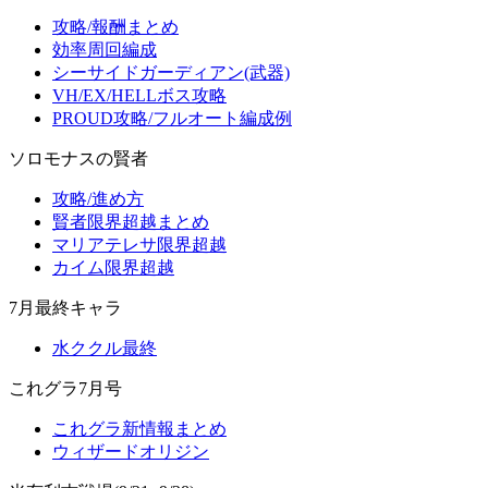
攻略/報酬まとめ
効率周回編成
シーサイドガーディアン(武器)
VH/EX/HELLボス攻略
PROUD攻略/フルオート編成例
ソロモナスの賢者
攻略/進め方
賢者限界超越まとめ
マリアテレサ限界超越
カイム限界超越
7月最終キャラ
水ククル最終
これグラ7月号
これグラ新情報まとめ
ウィザードオリジン