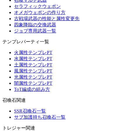
召喚マルチ武器
セラフィックウェポン
オメガウェポンの作り方
古戦場武器の性能と属性変更先
四象降臨の交換武器
ジョブ専用武器一覧
テンプレパーティ一覧
火属性テンプレPT
水属性テンプレPT
土属性テンプレPT
風属性テンプレPT
光属性テンプレPT
闇属性テンプレPT
ToT編成の組み方
召喚石関連
SSR召喚石一覧
サブ加護持ち召喚石一覧
トレジャー関連