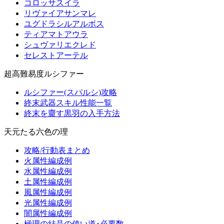
コロッサスイラ
リヴァイアサンマレ
ユグドラシルアルボス
ティアマトアウラ
シュヴァリエクレド
セレストアーテル
超高難易度ルシファー
ルシファー(スパルシ)攻略
終末武器スキル性能一覧
終末を齎す黒羽の入手方法
天元たる六色の理
攻略/行動表まとめ
火属性編成例
水属性編成例
土属性編成例
風属性編成例
光属性編成例
闇属性編成例
極理の結晶の使い道･必要数