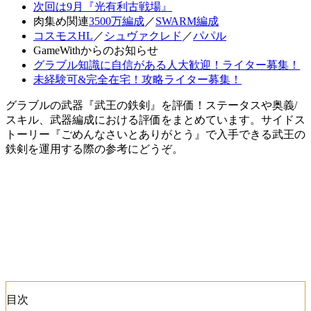
次回は9月『光有利古戦場』
肉集め関連
3500万編成
／
SWARM編成
コスモスHL
／
シュヴァクレド
／
パパル
GameWithからのお知らせ
グラブル知識に自信がある人大歓迎！ライター募集！
未経験可&完全在宅！攻略ライター募集！
グラブルの武器『武王の鉄剣』を評価！ステータスや奥義/
スキル、武器編成における評価をまとめています。サイドス
トーリー『ごめんなさいとありがとう』で入手できる武王の
鉄剣を運用する際の参考にどうぞ。
目次