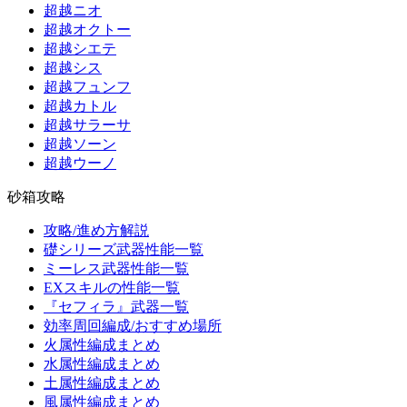
超越ニオ
超越オクトー
超越シエテ
超越シス
超越フュンフ
超越カトル
超越サラーサ
超越ソーン
超越ウーノ
砂箱攻略
攻略/進め方解説
礎シリーズ武器性能一覧
ミーレス武器性能一覧
EXスキルの性能一覧
『セフィラ』武器一覧
効率周回編成/おすすめ場所
火属性編成まとめ
水属性編成まとめ
土属性編成まとめ
風属性編成まとめ