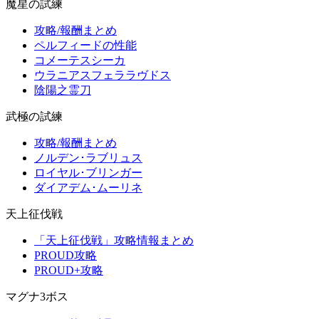
魔星の試練
攻略/報酬まとめ
ペルフィードの性能
コメーテスシーカ
ウラニアスフェララヴドス
陰陽之霊刀
武極の試練
攻略/報酬まとめ
ノルデン･ラブリュス
ロイヤル･ブリンガー
ダイアデム･ムーリネ
天上征伐戦
「天上征伐戦」攻略情報まとめ
PROUD攻略
PROUD+攻略
マグナ3ボス