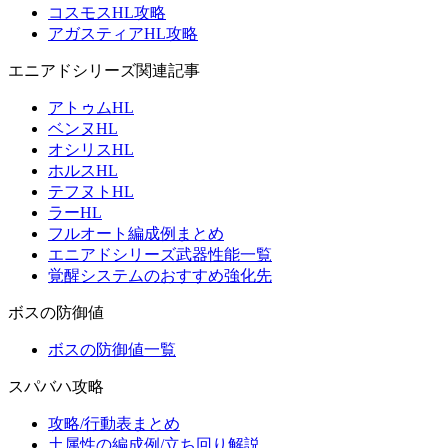
コスモスHL攻略
アガスティアHL攻略
エニアドシリーズ関連記事
アトゥムHL
ベンヌHL
オシリスHL
ホルスHL
テフヌトHL
ラーHL
フルオート編成例まとめ
エニアドシリーズ武器性能一覧
覚醒システムのおすすめ強化先
ボスの防御値
ボスの防御値一覧
スパバハ攻略
攻略/行動表まとめ
土属性の編成例/立ち回り解説