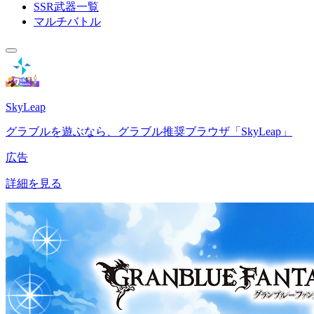
SSR武器一覧
マルチバトル
SkyLeap
グラブルを遊ぶなら、グラブル推奨ブラウザ「SkyLeap」
広告
詳細を見る