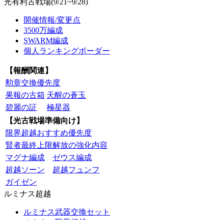
光有利古戦場(9/21~9/28)
開催情報/変更点
3500万編成
SWARM編成
個人ランキングボーダー
【報酬関連】
勲章交換優先度
果報の古箱
天醒の蒼玉
碧麗の証
極星器
【光古戦場準備向け】
限界超越おすすめ優先度
賢者最終上限解放の強化内容
マグナ編成
ゼウス編成
超越ソーン
超越フュンフ
ガイゼン
ルミナス超越
ルミナス武器交換セット