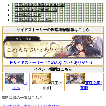
武王の鉄剣の奥義/スキル性能
武王の鉄剣の評価/使い道
剣神解放の効果
武王の鉄剣の入手方法
サイドストーリーの攻略/報酬情報はこちら
▶サイドストーリー『ごめんなさいとありがとう』
イベント報酬はこちら
ユ
武王の
蒼紅之舞･
エル
鉄剣
竜胆
SSR武器の一覧はこちら