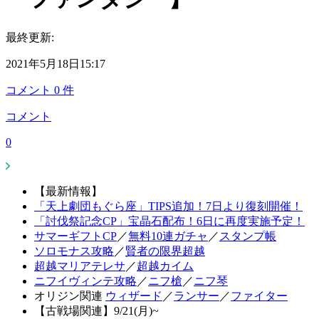
最終更新:
2021年5月18日15:17
コメント
0
件
コメント
0
【最新情報】
「天上劇団もぐら座」TIPS追加！7日より復刻開催！
「討伐祭記念CP」宝晶石配布！6日に再度実施予定！
サマーギフトCP
／
無料10連ガチャ
／
スタンプ帳
ソロモナス攻略
／
賢者の限界超越
超越マリアテレサ
／
超越カイム
ニフイヴィンテ攻略
／
ニフ槍
／
ニフ琴
オリジン関連
ウィザード
／
ランサー
／
ファイター
【古戦場関連】9/21(月)~