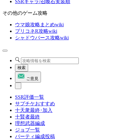
SSRキャラ/召喚石実装順
その他のゲーム攻略
ウマ娘攻略まとめwiki
プリコネR攻略wiki
シャドウバース攻略wiki
検索
ご意見
SSR評価一覧
サプチケおすすめ
十天衆最終･加入
十賢者最終
理想武器編成
ジョブ一覧
パーティ編成投稿