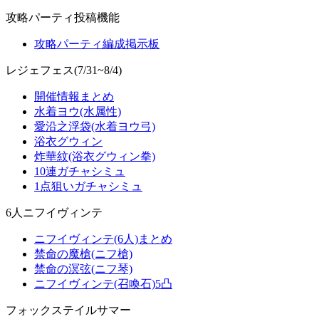
攻略パーティ投稿機能
攻略パーティ編成掲示板
レジェフェス(7/31~8/4)
開催情報まとめ
水着ヨウ(水属性)
愛沿之浮袋(水着ヨウ弓)
浴衣グウィン
炸華紋(浴衣グウィン拳)
10連ガチャシミュ
1点狙いガチャシミュ
6人ニフイヴィンテ
ニフイヴィンテ(6人)まとめ
禁命の魔槍(ニフ槍)
禁命の溟弦(ニフ琴)
ニフイヴィンテ(召喚石)5凸
フォックステイルサマー