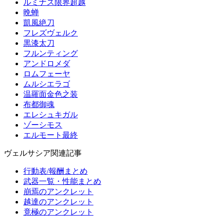
ルミナス限界超越
晩蝉
凱風絶刀
フレズヴェルク
黒漆太刀
フルンティング
アンドロメダ
ロムフェーヤ
ムルシエラゴ
温羅面金色之装
布都御魂
エレシュキガル
ゾーシモス
エルモート最終
ヴェルサシア関連記事
行動表/報酬まとめ
武器一覧・性能まとめ
崩焉のアンクレット
越達のアンクレット
竟極のアンクレット