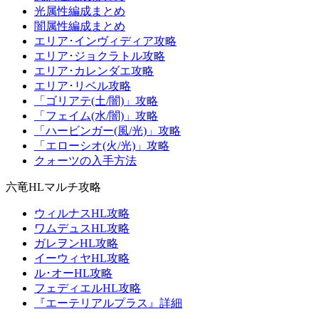
光属性編成まとめ
闇属性編成まとめ
エリア･インヴィディア攻略
エリア･ジョクラトル攻略
エリア･カレンダエ攻略
エリア･リベル攻略
「ゴリアテ(土/闇)」攻略
「フェイム(水/闇)」攻略
「ハービンガー(風/光)」攻略
「エローシオ(火/光)」攻略
クォーツの入手方法
六竜HLマルチ攻略
ウィルナスHL攻略
ワムデュスHL攻略
ガレヲンHL攻略
イーウィヤHL攻略
ル･オーHL攻略
フェディエルHL攻略
『エーテリアルプラス』詳細