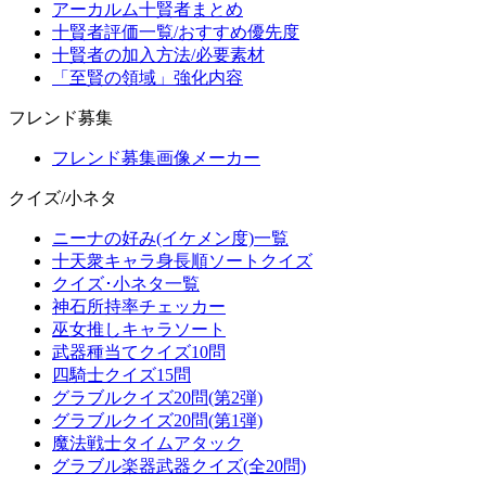
アーカルム十賢者まとめ
十賢者評価一覧/おすすめ優先度
十賢者の加入方法/必要素材
「至賢の領域」強化内容
フレンド募集
フレンド募集画像メーカー
クイズ/小ネタ
ニーナの好み(イケメン度)一覧
十天衆キャラ身長順ソートクイズ
クイズ･小ネタ一覧
神石所持率チェッカー
巫女推しキャラソート
武器種当てクイズ10問
四騎士クイズ15問
グラブルクイズ20問(第2弾)
グラブルクイズ20問(第1弾)
魔法戦士タイムアタック
グラブル楽器武器クイズ(全20問)