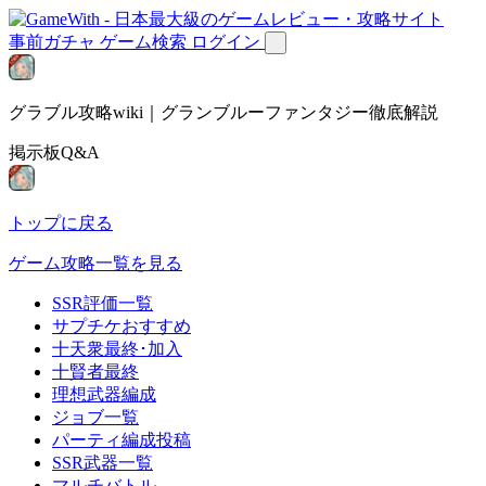
事前ガチャ
ゲーム検索
ログイン
グラブル攻略wiki｜グランブルーファンタジー徹底解説
掲示板Q&A
トップに戻る
ゲーム攻略一覧を見る
SSR評価一覧
サプチケおすすめ
十天衆最終･加入
十賢者最終
理想武器編成
ジョブ一覧
パーティ編成投稿
SSR武器一覧
マルチバトル