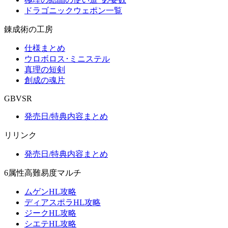
ドラゴニックウェポン一覧
錬成術の工房
仕様まとめ
ウロボロス･ミニステル
真理の短剣
創成の魂片
GBVSR
発売日/特典内容まとめ
リリンク
発売日/特典内容まとめ
6属性高難易度マルチ
ムゲンHL攻略
ディアスポラHL攻略
ジークHL攻略
シエテHL攻略