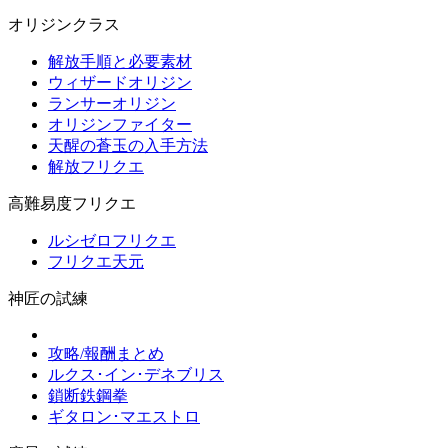
オリジンクラス
解放手順と必要素材
ウィザードオリジン
ランサーオリジン
オリジンファイター
天醒の蒼玉の入手方法
解放フリクエ
高難易度フリクエ
ルシゼロフリクエ
フリクエ天元
神匠の試練
攻略/報酬まとめ
ルクス･イン･デネブリス
鎖断鉄鋼拳
ギタロン･マエストロ