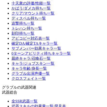
十天衆の評価/性能一覧
かばう/ダメカ持ち一覧
クリア/マウント持ち一覧
ディスペル持ち一覧
追撃持ち一覧
トレハン持ち一覧
刻印持ち一覧
アビコピー対応表一覧
確定DA/確定TAキャラ一覧
サブメンバー効果キャラ一覧
0ターンアビリティ持ちキャラ一覧
最終キャラ/召喚石一覧
キャラ/ジョブスキン一覧
キャラ年齢/身長一覧
グラブル出演声優一覧
クロスフェイト一覧
グラブルの武器関連
武器総合
全SSR武器一覧
武器スキルの効果量一覧/早見表