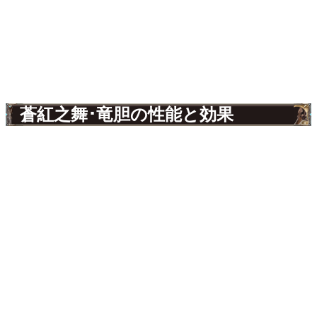
蒼紅之舞･竜胆の性能と効果