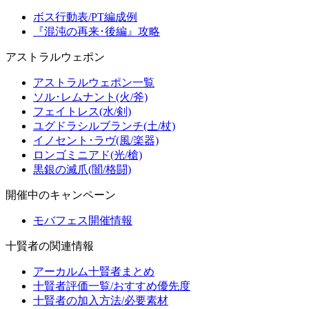
ボス行動表/PT編成例
『混沌の再来･後編』攻略
アストラルウェポン
アストラルウェポン一覧
ソル･レムナント(火/斧)
フェイトレス(水/剣)
ユグドラシルブランチ(土/杖)
イノセント･ラヴ(風/楽器)
ロンゴミニアド(光/槍)
黒銀の滅爪(闇/格闘)
開催中のキャンペーン
モバフェス開催情報
十賢者の関連情報
アーカルム十賢者まとめ
十賢者評価一覧/おすすめ優先度
十賢者の加入方法/必要素材