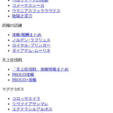
ペルフィードの性能
コメーテスシーカ
ウラニアスフェララヴドス
陰陽之霊刀
武極の試練
攻略/報酬まとめ
ノルデン･ラブリュス
ロイヤル･ブリンガー
ダイアデム･ムーリネ
天上征伐戦
「天上征伐戦」攻略情報まとめ
PROUD攻略
PROUD+攻略
マグナ3ボス
コロッサスイラ
リヴァイアサンマレ
ユグドラシルアルボス