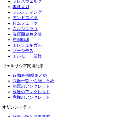
フレズヴェルク
黒漆太刀
フルンティング
アンドロメダ
ロムフェーヤ
ムルシエラゴ
温羅面金色之装
布都御魂
エレシュキガル
ゾーシモス
エルモート最終
ヴェルサシア関連記事
行動表/報酬まとめ
武器一覧・性能まとめ
崩焉のアンクレット
越達のアンクレット
竟極のアンクレット
オリジンクラス
解放手順と必要素材