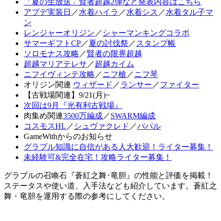
「夏の生放送」賢者超越2弾など発表内容はこちら
アプデ実装日
／
水着ハイラ
／
水着シス
／
水着タル子マ
ン
レンジャーオリジン
／
シャーマンキングコラボ
サマーギフトCP
／
夏の討伐祭
／
スタンプ帳
ソロモナス攻略
／
賢者の限界超越
超越マリアテレサ
／
超越カイム
ニフイヴィンテ攻略
／
ニフ槍
／
ニフ琴
オリジン関連
ウィザード
／
ランサー
／
ファイター
【古戦場関連】9/21(月)~
次回は9月『光有利古戦場』
肉集め関連
3500万編成
／
SWARM編成
コスモスHL
／
シュヴァクレド
／
パパル
GameWithからのお知らせ
グラブル知識に自信がある人大歓迎！ライター募集！
未経験可&完全在宅！攻略ライター募集！
グラブルの召喚石『蒼紅之舞･竜胆』の性能と評価を掲載！
ステータスや使い道、入手法なども紹介しています。蒼紅之
舞・竜胆を運用する際の参考にしてください。