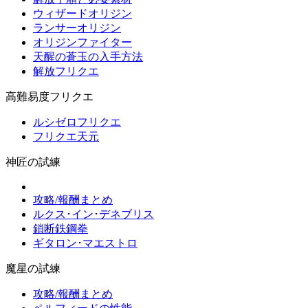
ウィザードオリジン
ランサーオリジン
オリジンファイター
天醒の蒼玉の入手方法
解放フリクエ
高難易度フリクエ
ルシゼロフリクエ
フリクエ天元
神匠の試練
攻略/報酬まとめ
ルクス･イン･デネブリス
鎖断鉄鋼拳
ギタロン･マエストロ
魔星の試練
攻略/報酬まとめ