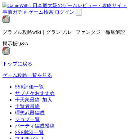
事前ガチャ
ゲーム検索
ログイン
グラブル攻略wiki｜グランブルーファンタジー徹底解説
掲示板Q&A
トップに戻る
ゲーム攻略一覧を見る
SSR評価一覧
サプチケおすすめ
十天衆最終･加入
十賢者最終
理想武器編成
ジョブ一覧
パーティ編成投稿
SSR武器一覧
マルチバトル