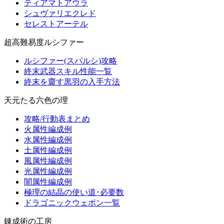
ティアマトアウラ
シュヴァリエクレド
セレストアーテル
超高難易度ルシファー
ルシファー(スパルシ)攻略
終末武器スキル性能一覧
終末を齎す黒羽の入手方法
天元たる六色の理
攻略/行動表まとめ
火属性編成例
水属性編成例
土属性編成例
風属性編成例
光属性編成例
闇属性編成例
極理の結晶の使い道･必要数
ドラゴニックウェポン一覧
錬成術の工房