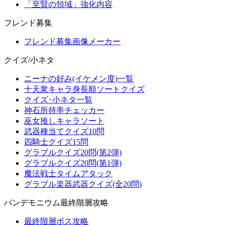
「至賢の領域」強化内容
フレンド募集
フレンド募集画像メーカー
クイズ/小ネタ
ニーナの好み(イケメン度)一覧
十天衆キャラ身長順ソートクイズ
クイズ･小ネタ一覧
神石所持率チェッカー
巫女推しキャラソート
武器種当てクイズ10問
四騎士クイズ15問
グラブルクイズ20問(第2弾)
グラブルクイズ20問(第1弾)
魔法戦士タイムアタック
グラブル楽器武器クイズ(全20問)
パンデモニウム最終階層攻略
最終階層ボス攻略