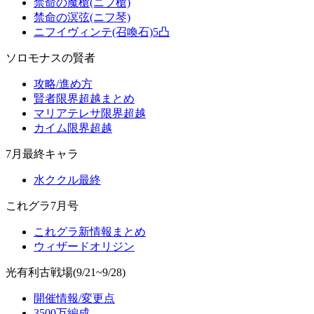
禁命の魔槍(ニフ槍)
禁命の溟弦(ニフ琴)
ニフイヴィンテ(召喚石)5凸
ソロモナスの賢者
攻略/進め方
賢者限界超越まとめ
マリアテレサ限界超越
カイム限界超越
7月最終キャラ
水ククル最終
これグラ7月号
これグラ新情報まとめ
ウィザードオリジン
光有利古戦場(9/21~9/28)
開催情報/変更点
3500万編成