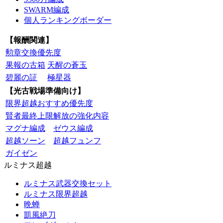
SWARM編成
個人ランキングボーダー
【報酬関連】
勲章交換優先度
果報の古箱
天醒の蒼玉
碧麗の証
極星器
【光古戦場準備向け】
限界超越おすすめ優先度
賢者最終上限解放の強化内容
マグナ編成
ゼウス編成
超越ソーン
超越フュンフ
ガイゼン
ルミナス超越
ルミナス武器交換セット
ルミナス限界超越
晩蝉
凱風絶刀