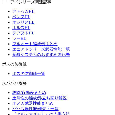
エニアドシリーズ関連記事
アトゥムHL
ベンヌHL
オシリスHL
ホルスHL
テフヌトHL
ラーHL
フルオート編成例まとめ
エニアドシリーズ武器性能一覧
覚醒システムのおすすめ強化先
ボスの防御値
ボスの防御値一覧
スパバハ攻略
攻略/行動表まとめ
土属性の編成例/立ち回り解説
オメガ武器性能まとめ
バハ武器性能/優先度一覧
『アルテマメモリ』の入手方法