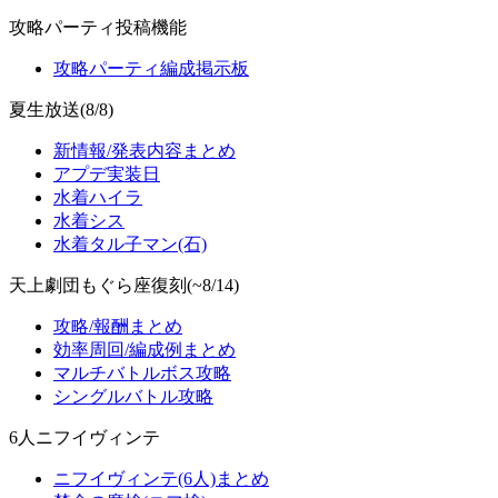
攻略パーティ投稿機能
攻略パーティ編成掲示板
夏生放送(8/8)
新情報/発表内容まとめ
アプデ実装日
水着ハイラ
水着シス
水着タル子マン(石)
天上劇団もぐら座復刻(~8/14)
攻略/報酬まとめ
効率周回/編成例まとめ
マルチバトルボス攻略
シングルバトル攻略
6人ニフイヴィンテ
ニフイヴィンテ(6人)まとめ