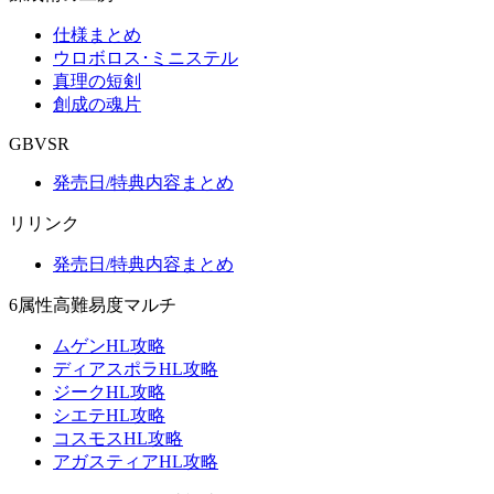
仕様まとめ
ウロボロス･ミニステル
真理の短剣
創成の魂片
GBVSR
発売日/特典内容まとめ
リリンク
発売日/特典内容まとめ
6属性高難易度マルチ
ムゲンHL攻略
ディアスポラHL攻略
ジークHL攻略
シエテHL攻略
コスモスHL攻略
アガスティアHL攻略