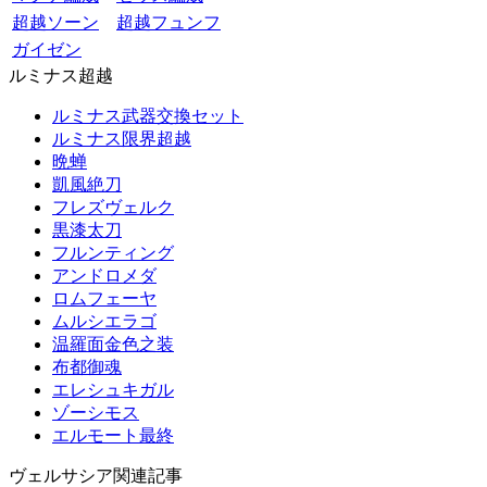
超越ソーン
超越フュンフ
ガイゼン
ルミナス超越
ルミナス武器交換セット
ルミナス限界超越
晩蝉
凱風絶刀
フレズヴェルク
黒漆太刀
フルンティング
アンドロメダ
ロムフェーヤ
ムルシエラゴ
温羅面金色之装
布都御魂
エレシュキガル
ゾーシモス
エルモート最終
ヴェルサシア関連記事