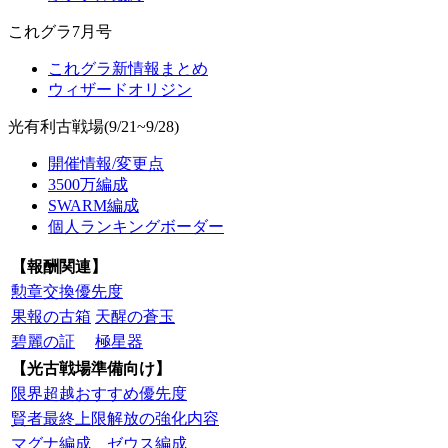
これグラ7月号
これグラ新情報まとめ
ウィザードオリジン
光有利古戦場(9/21~9/28)
開催情報/変更点
3500万編成
SWARM編成
個人ランキングボーダー
【報酬関連】
勲章交換優先度
果報の古箱
天醒の蒼玉
碧麗の証
極星器
【光古戦場準備向け】
限界超越おすすめ優先度
賢者最終上限解放の強化内容
マグナ編成
ゼウス編成