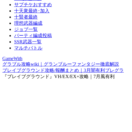
サプチケおすすめ
十天衆最終･加入
十賢者最終
理想武器編成
ジョブ一覧
パーティ編成投稿
SSR武器一覧
マルチバトル
GameWith
グラブル攻略wiki｜グランブルーファンタジー徹底解説
ブレイブグラウンド攻略/報酬まとめ｜3月闇有利ブレグラ
『ブレイブグラウンド』VH/EX/EX+攻略｜7月風有利