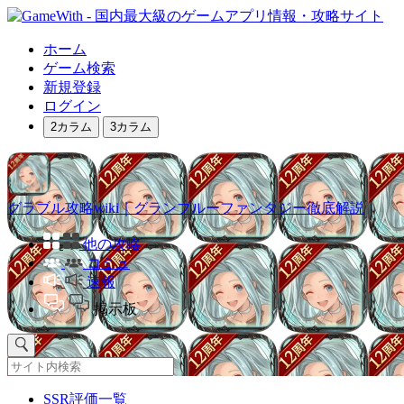
ホーム
ゲーム検索
新規登録
ログイン
2カラム
3カラム
グラブル攻略wiki｜グランブルーファンタジー徹底解説
他の攻略
コミュ
速報
掲示板
SSR評価一覧