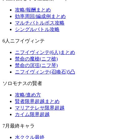
攻略/報酬まとめ
効率周回/編成例まとめ
マルチバトルボス攻略
シングルバトル攻略
6人ニフイヴィンテ
ニフイヴィンテ(6人)まとめ
禁命の魔槍(ニフ槍)
禁命の溟弦(ニフ琴)
ニフイヴィンテ(召喚石)5凸
ソロモナスの賢者
攻略/進め方
賢者限界超越まとめ
マリアテレサ限界超越
カイム限界超越
7月最終キャラ
水ククル最終