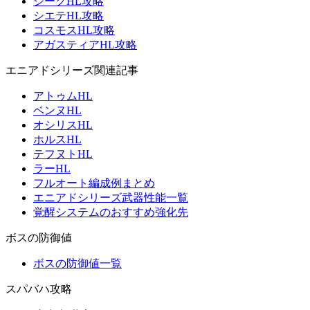
ジークHL攻略
シエテHL攻略
コスモスHL攻略
アガスティアHL攻略
エニアドシリーズ関連記事
アトゥムHL
ベンヌHL
オシリスHL
ホルスHL
テフヌトHL
ラーHL
フルオート編成例まとめ
エニアドシリーズ武器性能一覧
覚醒システムのおすすめ強化先
ボスの防御値
ボスの防御値一覧
スパバハ攻略