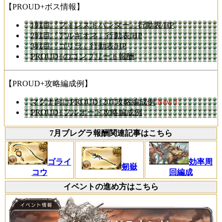
【PROUD+ボス情報】
1戦目『フォレストハンター』行動表/HP
2戦目『アルキオネ』行動表/HP
3戦目『ゴリラ』行動表/HP
PROUD+のコンプリート報酬
【PROUD+攻略編成例】
マグナ向けPROUD+20T攻略編成例
New!!
PROUD+フルオート攻略編成例
7月ブレグラ報酬関連記事はこちら
ゴライ
効率周
剱嶽
コウ
回編成
イベントの進め方はこちら