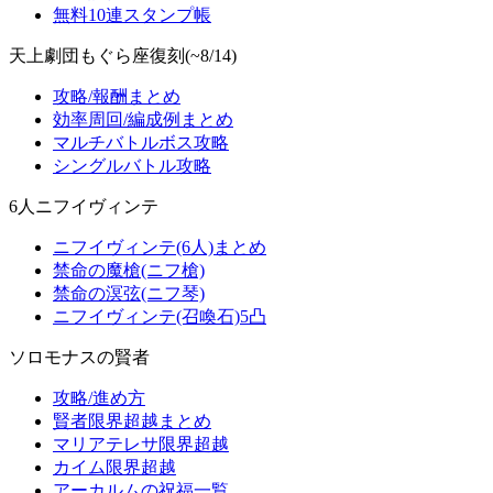
無料10連スタンプ帳
天上劇団もぐら座復刻(~8/14)
攻略/報酬まとめ
効率周回/編成例まとめ
マルチバトルボス攻略
シングルバトル攻略
6人ニフイヴィンテ
ニフイヴィンテ(6人)まとめ
禁命の魔槍(ニフ槍)
禁命の溟弦(ニフ琴)
ニフイヴィンテ(召喚石)5凸
ソロモナスの賢者
攻略/進め方
賢者限界超越まとめ
マリアテレサ限界超越
カイム限界超越
アーカルムの祝福一覧