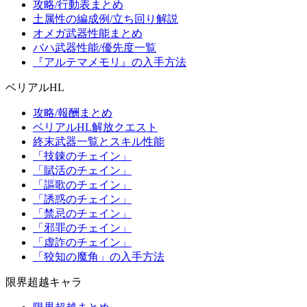
攻略/行動表まとめ
土属性の編成例/立ち回り解説
オメガ武器性能まとめ
バハ武器性能/優先度一覧
『アルテマメモリ』の入手方法
ベリアルHL
攻略/報酬まとめ
ベリアルHL解放クエスト
終末武器一覧とスキル性能
「技錬のチェイン」
「賦活のチェイン」
「謳歌のチェイン」
「誘惑のチェイン」
「禁忌のチェイン」
「邪罪のチェイン」
「虚詐のチェイン」
「狡知の魔角」の入手方法
限界超越キャラ