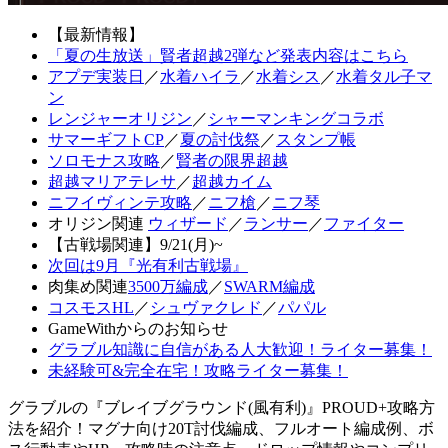
【最新情報】
「夏の生放送」賢者超越2弾など発表内容はこちら
アプデ実装日
／
水着ハイラ
／
水着シス
／
水着タル子マ
ン
レンジャーオリジン
／
シャーマンキングコラボ
サマーギフトCP
／
夏の討伐祭
／
スタンプ帳
ソロモナス攻略
／
賢者の限界超越
超越マリアテレサ
／
超越カイム
ニフイヴィンテ攻略
／
ニフ槍
／
ニフ琴
オリジン関連
ウィザード
／
ランサー
／
ファイター
【古戦場関連】9/21(月)~
次回は9月『光有利古戦場』
肉集め関連
3500万編成
／
SWARM編成
コスモスHL
／
シュヴァクレド
／
パパル
GameWithからのお知らせ
グラブル知識に自信がある人大歓迎！ライター募集！
未経験可&完全在宅！攻略ライター募集！
グラブルの『ブレイブグラウンド(風有利)』PROUD+攻略方
法を紹介！マグナ向け20T討伐編成、フルオート編成例、ボ