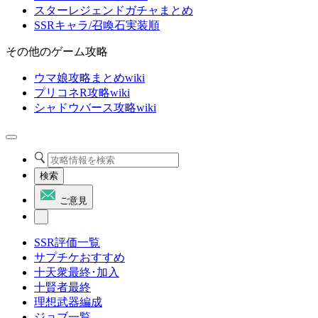
スターレジェンドガチャまとめ
SSRキャラ/召喚石実装順
その他のゲーム攻略
ウマ娘攻略まとめwiki
プリコネR攻略wiki
シャドウバース攻略wiki
検索
ご意見
SSR評価一覧
サプチケおすすめ
十天衆最終･加入
十賢者最終
理想武器編成
ジョブ一覧