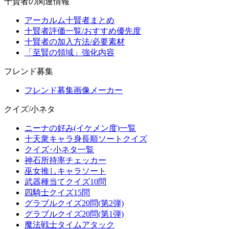
十賢者の関連情報
アーカルム十賢者まとめ
十賢者評価一覧/おすすめ優先度
十賢者の加入方法/必要素材
「至賢の領域」強化内容
フレンド募集
フレンド募集画像メーカー
クイズ/小ネタ
ニーナの好み(イケメン度)一覧
十天衆キャラ身長順ソートクイズ
クイズ･小ネタ一覧
神石所持率チェッカー
巫女推しキャラソート
武器種当てクイズ10問
四騎士クイズ15問
グラブルクイズ20問(第2弾)
グラブルクイズ20問(第1弾)
魔法戦士タイムアタック