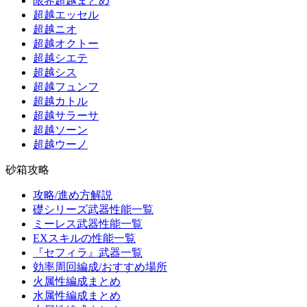
限界超越まとめ
超越エッセル
超越ニオ
超越オクトー
超越シエテ
超越シス
超越フュンフ
超越カトル
超越サラーサ
超越ソーン
超越ウーノ
砂箱攻略
攻略/進め方解説
礎シリーズ武器性能一覧
ミーレス武器性能一覧
EXスキルの性能一覧
『セフィラ』武器一覧
効率周回編成/おすすめ場所
火属性編成まとめ
水属性編成まとめ