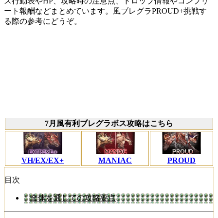
ス行動表やHP、攻略時の注意点、ドロップ情報やコンプリ
ート報酬などまとめています。風ブレグラPROUD+挑戦す
る際の参考にどうぞ。
7月風有利ブレグラボス攻略はこちら
VH/EX/EX+
MANIAC
PROUD
目次
全体を通しての攻略要点