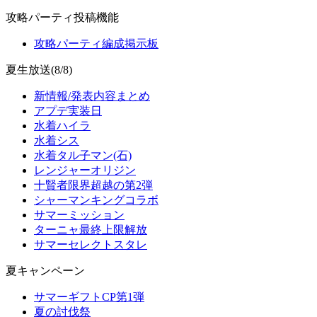
攻略パーティ投稿機能
攻略パーティ編成掲示板
夏生放送(8/8)
新情報/発表内容まとめ
アプデ実装日
水着ハイラ
水着シス
水着タル子マン(石)
レンジャーオリジン
十賢者限界超越の第2弾
シャーマンキングコラボ
サマーミッション
ターニャ最終上限解放
サマーセレクトスタレ
夏キャンペーン
サマーギフトCP第1弾
夏の討伐祭