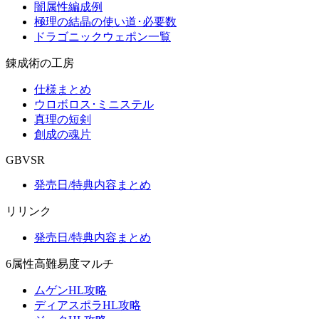
闇属性編成例
極理の結晶の使い道･必要数
ドラゴニックウェポン一覧
錬成術の工房
仕様まとめ
ウロボロス･ミニステル
真理の短剣
創成の魂片
GBVSR
発売日/特典内容まとめ
リリンク
発売日/特典内容まとめ
6属性高難易度マルチ
ムゲンHL攻略
ディアスポラHL攻略