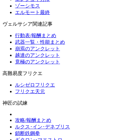
ゾーシモス
エルモート最終
ヴェルサシア関連記事
行動表/報酬まとめ
武器一覧・性能まとめ
崩焉のアンクレット
越達のアンクレット
竟極のアンクレット
高難易度フリクエ
ルシゼロフリクエ
フリクエ天元
神匠の試練
攻略/報酬まとめ
ルクス･イン･デネブリス
鎖断鉄鋼拳
ギタロン･マエストロ