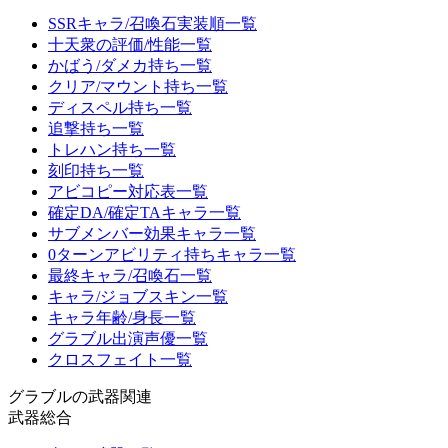
SSRキャラ/召喚石実装順一覧
十天衆の評価/性能一覧
かばう/ダメカ持ち一覧
クリア/マウント持ち一覧
ディスペル持ち一覧
追撃持ち一覧
トレハン持ち一覧
刻印持ち一覧
アビコピー対応表一覧
確定DA/確定TAキャラ一覧
サブメンバー効果キャラ一覧
0ターンアビリティ持ちキャラ一覧
最終キャラ/召喚石一覧
キャラ/ジョブスキン一覧
キャラ年齢/身長一覧
グラブル出演声優一覧
クロスフェイト一覧
グラブルの武器関連
武器総合