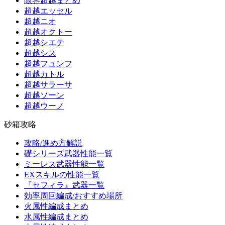
限界超越まとめ
超越エッセル
超越ニオ
超越オクトー
超越シエテ
超越シス
超越フュンフ
超越カトル
超越サラーサ
超越ソーン
超越ウーノ
砂箱攻略
攻略/進め方解説
礎シリーズ武器性能一覧
ミーレス武器性能一覧
EXスキルの性能一覧
『セフィラ』武器一覧
効率周回編成/おすすめ場所
火属性編成まとめ
水属性編成まとめ