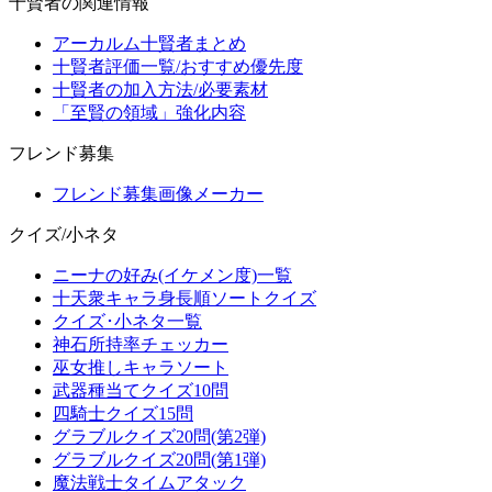
十賢者の関連情報
アーカルム十賢者まとめ
十賢者評価一覧/おすすめ優先度
十賢者の加入方法/必要素材
「至賢の領域」強化内容
フレンド募集
フレンド募集画像メーカー
クイズ/小ネタ
ニーナの好み(イケメン度)一覧
十天衆キャラ身長順ソートクイズ
クイズ･小ネタ一覧
神石所持率チェッカー
巫女推しキャラソート
武器種当てクイズ10問
四騎士クイズ15問
グラブルクイズ20問(第2弾)
グラブルクイズ20問(第1弾)
魔法戦士タイムアタック