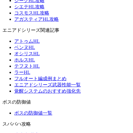
ジークHL攻略
シエテHL攻略
コスモスHL攻略
アガスティアHL攻略
エニアドシリーズ関連記事
アトゥムHL
ベンヌHL
オシリスHL
ホルスHL
テフヌトHL
ラーHL
フルオート編成例まとめ
エニアドシリーズ武器性能一覧
覚醒システムのおすすめ強化先
ボスの防御値
ボスの防御値一覧
スパバハ攻略