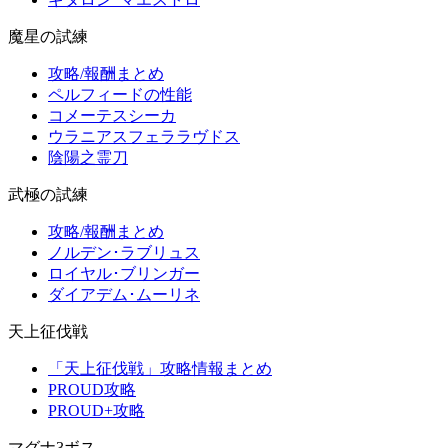
魔星の試練
攻略/報酬まとめ
ペルフィードの性能
コメーテスシーカ
ウラニアスフェララヴドス
陰陽之霊刀
武極の試練
攻略/報酬まとめ
ノルデン･ラブリュス
ロイヤル･ブリンガー
ダイアデム･ムーリネ
天上征伐戦
「天上征伐戦」攻略情報まとめ
PROUD攻略
PROUD+攻略
マグナ3ボス