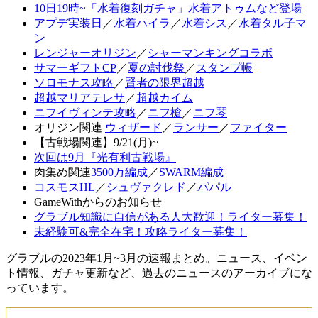
10日19時~「水着復刻ガチャ」水着アトゥムなど登場
アプデ実装日
／
水着ハイラ
／
水着シス
／
水着タル子マ
ン
レンジャーオリジン
／
シャーマンキングコラボ
サマーギフトCP
／
夏の討伐祭
／
スタンプ帳
ソロモナス攻略
／
賢者の限界超越
超越マリアテレサ
／
超越カイム
ニフイヴィンテ攻略
／
ニフ槍
／
ニフ琴
オリジン関連
ウィザード
／
ランサー
／
ファイター
【古戦場関連】9/21(月)~
次回は9月『光有利古戦場』
肉集め関連
3500万編成
／
SWARM編成
コスモスHL
／
シュヴァクレド
／
パパル
GameWithからのお知らせ
グラブル知識に自信がある人大歓迎！ライター募集！
未経験可&完全在宅！攻略ライター募集！
グラブルの2023年1月~3月の速報まとめ。ニュース、イベン
ト情報、ガチャ更新など、過去のニュースのアーカイブにな
っています。