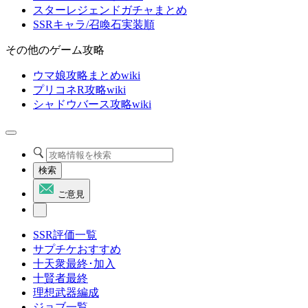
スターレジェンドガチャまとめ
SSRキャラ/召喚石実装順
その他のゲーム攻略
ウマ娘攻略まとめwiki
プリコネR攻略wiki
シャドウバース攻略wiki
検索
ご意見
SSR評価一覧
サプチケおすすめ
十天衆最終･加入
十賢者最終
理想武器編成
ジョブ一覧