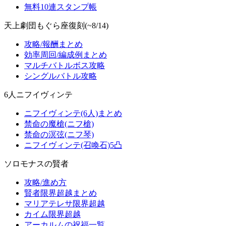
無料10連スタンプ帳
天上劇団もぐら座復刻(~8/14)
攻略/報酬まとめ
効率周回/編成例まとめ
マルチバトルボス攻略
シングルバトル攻略
6人ニフイヴィンテ
ニフイヴィンテ(6人)まとめ
禁命の魔槍(ニフ槍)
禁命の溟弦(ニフ琴)
ニフイヴィンテ(召喚石)5凸
ソロモナスの賢者
攻略/進め方
賢者限界超越まとめ
マリアテレサ限界超越
カイム限界超越
アーカルムの祝福一覧