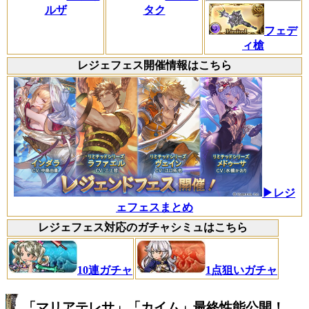
ルザ
タク
フェデ
ィ槍
レジェフェス開催情報はこちら
▶レジ
ェフェスまとめ
レジェフェス対応のガチャシミュはこちら
10連ガチャ
1点狙いガチャ
「マリアテレサ」「カイム」最終性能公開！