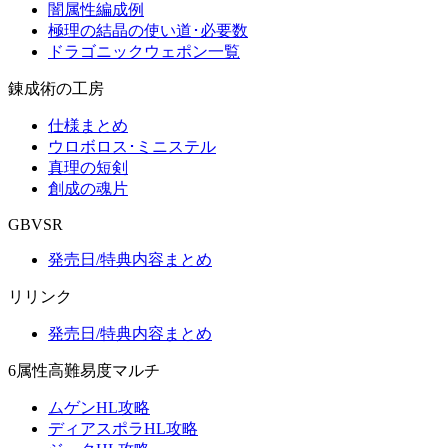
闇属性編成例
極理の結晶の使い道･必要数
ドラゴニックウェポン一覧
錬成術の工房
仕様まとめ
ウロボロス･ミニステル
真理の短剣
創成の魂片
GBVSR
発売日/特典内容まとめ
リリンク
発売日/特典内容まとめ
6属性高難易度マルチ
ムゲンHL攻略
ディアスポラHL攻略