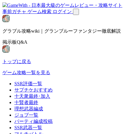
事前ガチャ
ゲーム検索
ログイン
グラブル攻略wiki｜グランブルーファンタジー徹底解説
掲示板Q&A
トップに戻る
ゲーム攻略一覧を見る
SSR評価一覧
サプチケおすすめ
十天衆最終･加入
十賢者最終
理想武器編成
ジョブ一覧
パーティ編成投稿
SSR武器一覧
マルチバトル