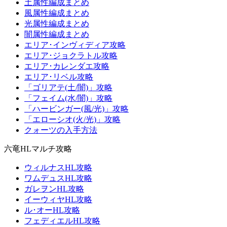
土属性編成まとめ
風属性編成まとめ
光属性編成まとめ
闇属性編成まとめ
エリア･インヴィディア攻略
エリア･ジョクラトル攻略
エリア･カレンダエ攻略
エリア･リベル攻略
「ゴリアテ(土/闇)」攻略
「フェイム(水/闇)」攻略
「ハービンガー(風/光)」攻略
「エローシオ(火/光)」攻略
クォーツの入手方法
六竜HLマルチ攻略
ウィルナスHL攻略
ワムデュスHL攻略
ガレヲンHL攻略
イーウィヤHL攻略
ル･オーHL攻略
フェディエルHL攻略