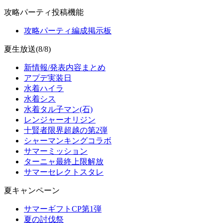
攻略パーティ投稿機能
攻略パーティ編成掲示板
夏生放送(8/8)
新情報/発表内容まとめ
アプデ実装日
水着ハイラ
水着シス
水着タル子マン(石)
レンジャーオリジン
十賢者限界超越の第2弾
シャーマンキングコラボ
サマーミッション
ターニャ最終上限解放
サマーセレクトスタレ
夏キャンペーン
サマーギフトCP第1弾
夏の討伐祭