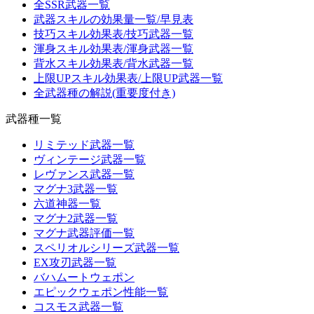
全SSR武器一覧
武器スキルの効果量一覧/早見表
技巧スキル効果表/技巧武器一覧
渾身スキル効果表/渾身武器一覧
背水スキル効果表/背水武器一覧
上限UPスキル効果表/上限UP武器一覧
全武器種の解説(重要度付き)
武器種一覧
リミテッド武器一覧
ヴィンテージ武器一覧
レヴァンス武器一覧
マグナ3武器一覧
六道神器一覧
マグナ2武器一覧
マグナ武器評価一覧
スペリオルシリーズ武器一覧
EX攻刃武器一覧
バハムートウェポン
エピックウェポン性能一覧
コスモス武器一覧