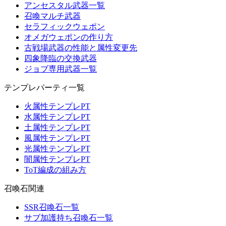
アンセスタル武器一覧
召喚マルチ武器
セラフィックウェポン
オメガウェポンの作り方
古戦場武器の性能と属性変更先
四象降臨の交換武器
ジョブ専用武器一覧
テンプレパーティ一覧
火属性テンプレPT
水属性テンプレPT
土属性テンプレPT
風属性テンプレPT
光属性テンプレPT
闇属性テンプレPT
ToT編成の組み方
召喚石関連
SSR召喚石一覧
サブ加護持ち召喚石一覧