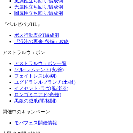
風属性立ち回り/編成例
光属性立ち回り/編成例
闇属性立ち回り/編成例
『ベルゼバブHL』
ボス行動表/PT編成例
『混沌の再来･後編』攻略
アストラルウェポン
アストラルウェポン一覧
ソル･レムナント(火/斧)
フェイトレス(水/剣)
ユグドラシルブランチ(土/杖)
イノセント･ラヴ(風/楽器)
ロンゴミニアド(光/槍)
黒銀の滅爪(闇/格闘)
開催中のキャンペーン
モバフェス開催情報