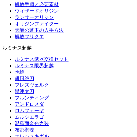
解放手順と必要素材
ウィザードオリジン
ランサーオリジン
オリジンファイター
天醒の蒼玉の入手方法
解放フリクエ
ルミナス超越
ルミナス武器交換セット
ルミナス限界超越
晩蝉
凱風絶刀
フレズヴェルク
黒漆太刀
フルンティング
アンドロメダ
ロムフェーヤ
ムルシエラゴ
温羅面金色之装
布都御魂
エレシュキガル