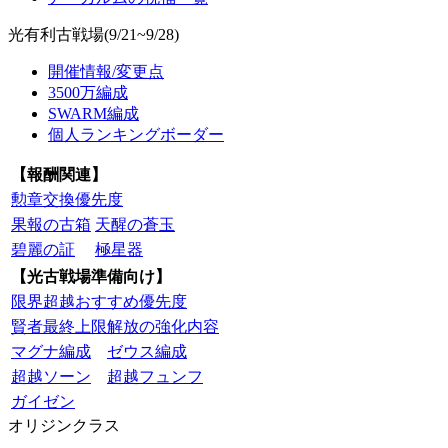
光有利古戦場(9/21~9/28)
開催情報/変更点
3500万編成
SWARM編成
個人ランキングボーダー
【報酬関連】
勲章交換優先度
果報の古箱
天醒の蒼玉
碧麗の証
極星器
【光古戦場準備向け】
限界超越おすすめ優先度
賢者最終上限解放の強化内容
マグナ編成
ゼウス編成
超越ソーン
超越フュンフ
ガイゼン
オリジンクラス