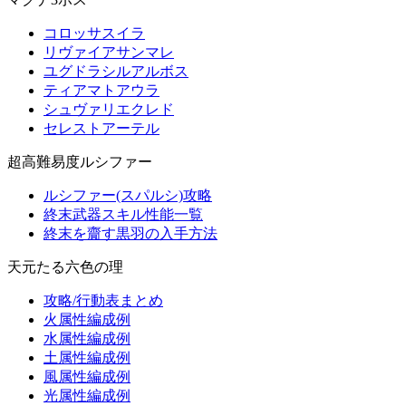
コロッサスイラ
リヴァイアサンマレ
ユグドラシルアルボス
ティアマトアウラ
シュヴァリエクレド
セレストアーテル
超高難易度ルシファー
ルシファー(スパルシ)攻略
終末武器スキル性能一覧
終末を齎す黒羽の入手方法
天元たる六色の理
攻略/行動表まとめ
火属性編成例
水属性編成例
土属性編成例
風属性編成例
光属性編成例