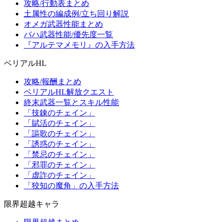
攻略/行動表まとめ
土属性の編成例/立ち回り解説
オメガ武器性能まとめ
バハ武器性能/優先度一覧
『アルテマメモリ』の入手方法
ベリアルHL
攻略/報酬まとめ
ベリアルHL解放クエスト
終末武器一覧とスキル性能
「技錬のチェイン」
「賦活のチェイン」
「謳歌のチェイン」
「誘惑のチェイン」
「禁忌のチェイン」
「邪罪のチェイン」
「虚詐のチェイン」
「狡知の魔角」の入手方法
限界超越キャラ