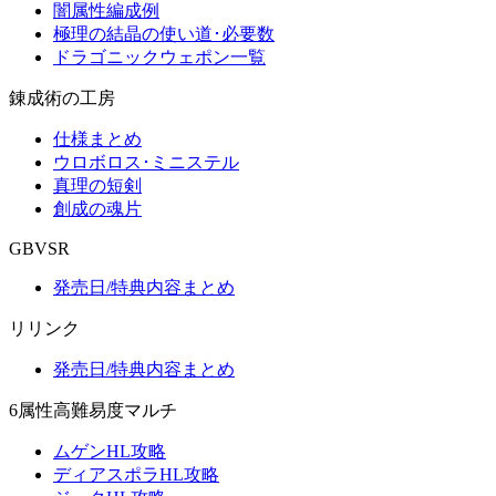
闇属性編成例
極理の結晶の使い道･必要数
ドラゴニックウェポン一覧
錬成術の工房
仕様まとめ
ウロボロス･ミニステル
真理の短剣
創成の魂片
GBVSR
発売日/特典内容まとめ
リリンク
発売日/特典内容まとめ
6属性高難易度マルチ
ムゲンHL攻略
ディアスポラHL攻略