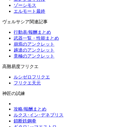
ゾーシモス
エルモート最終
ヴェルサシア関連記事
行動表/報酬まとめ
武器一覧・性能まとめ
崩焉のアンクレット
越達のアンクレット
竟極のアンクレット
高難易度フリクエ
ルシゼロフリクエ
フリクエ天元
神匠の試練
攻略/報酬まとめ
ルクス･イン･デネブリス
鎖断鉄鋼拳
ギタロン･マエストロ