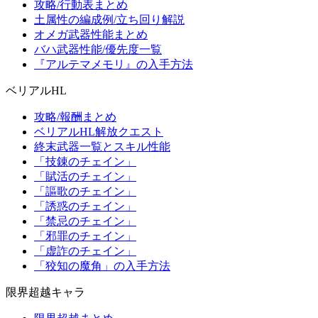
攻略/行動表まとめ
土属性の編成例/立ち回り解説
オメガ武器性能まとめ
バハ武器性能/優先度一覧
『アルテマメモリ』の入手方法
ベリアルHL
攻略/報酬まとめ
ベリアルHL解放クエスト
終末武器一覧とスキル性能
「技錬のチェイン」
「賦活のチェイン」
「謳歌のチェイン」
「誘惑のチェイン」
「禁忌のチェイン」
「邪罪のチェイン」
「虚詐のチェイン」
「狡知の魔角」の入手方法
限界超越キャラ