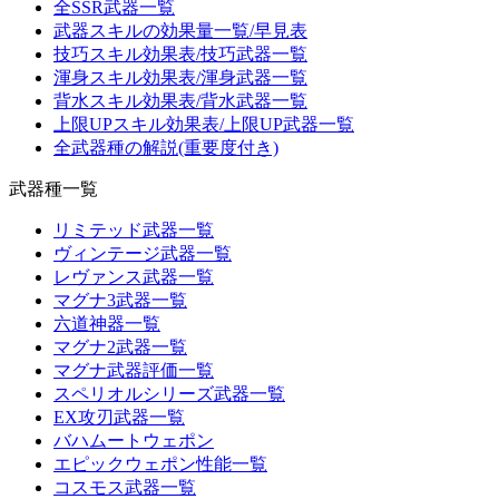
全SSR武器一覧
武器スキルの効果量一覧/早見表
技巧スキル効果表/技巧武器一覧
渾身スキル効果表/渾身武器一覧
背水スキル効果表/背水武器一覧
上限UPスキル効果表/上限UP武器一覧
全武器種の解説(重要度付き)
武器種一覧
リミテッド武器一覧
ヴィンテージ武器一覧
レヴァンス武器一覧
マグナ3武器一覧
六道神器一覧
マグナ2武器一覧
マグナ武器評価一覧
スペリオルシリーズ武器一覧
EX攻刃武器一覧
バハムートウェポン
エピックウェポン性能一覧
コスモス武器一覧