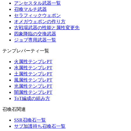
アンセスタル武器一覧
召喚マルチ武器
セラフィックウェポン
オメガウェポンの作り方
古戦場武器の性能と属性変更先
四象降臨の交換武器
ジョブ専用武器一覧
テンプレパーティ一覧
火属性テンプレPT
水属性テンプレPT
土属性テンプレPT
風属性テンプレPT
光属性テンプレPT
闇属性テンプレPT
ToT編成の組み方
召喚石関連
SSR召喚石一覧
サブ加護持ち召喚石一覧