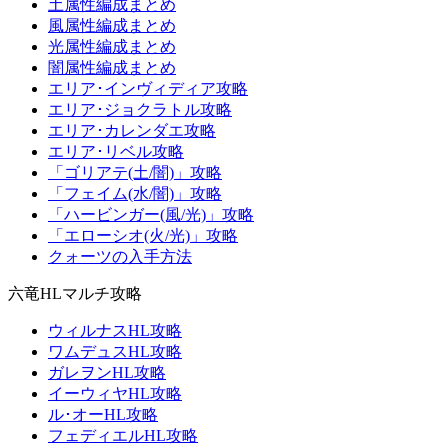
土属性編成まとめ
風属性編成まとめ
光属性編成まとめ
闇属性編成まとめ
エリア･インヴィディア攻略
エリア･ジョクラトル攻略
エリア･カレンダエ攻略
エリア･リベル攻略
「ゴリアテ(土/闇)」攻略
「フェイム(水/闇)」攻略
「ハービンガー(風/光)」攻略
「エローシオ(火/光)」攻略
クォーツの入手方法
六竜HLマルチ攻略
ウィルナスHL攻略
ワムデュスHL攻略
ガレヲンHL攻略
イーウィヤHL攻略
ル･オーHL攻略
フェディエルHL攻略