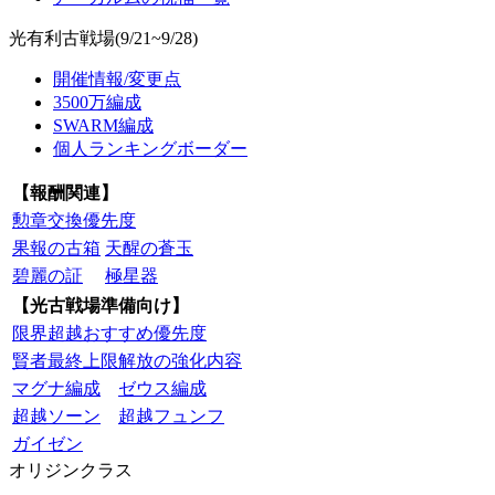
光有利古戦場(9/21~9/28)
開催情報/変更点
3500万編成
SWARM編成
個人ランキングボーダー
【報酬関連】
勲章交換優先度
果報の古箱
天醒の蒼玉
碧麗の証
極星器
【光古戦場準備向け】
限界超越おすすめ優先度
賢者最終上限解放の強化内容
マグナ編成
ゼウス編成
超越ソーン
超越フュンフ
ガイゼン
オリジンクラス