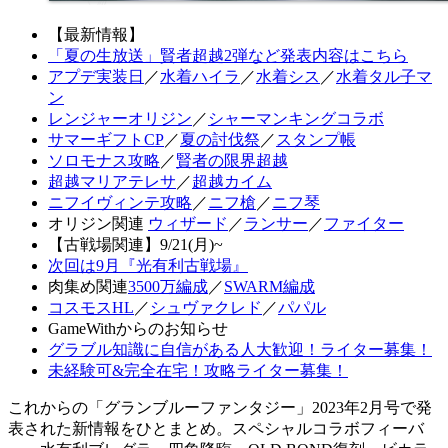
【最新情報】
「夏の生放送」賢者超越2弾など発表内容はこちら
アプデ実装日
／
水着ハイラ
／
水着シス
／
水着タル子マ
ン
レンジャーオリジン
／
シャーマンキングコラボ
サマーギフトCP
／
夏の討伐祭
／
スタンプ帳
ソロモナス攻略
／
賢者の限界超越
超越マリアテレサ
／
超越カイム
ニフイヴィンテ攻略
／
ニフ槍
／
ニフ琴
オリジン関連
ウィザード
／
ランサー
／
ファイター
【古戦場関連】9/21(月)~
次回は9月『光有利古戦場』
肉集め関連
3500万編成
／
SWARM編成
コスモスHL
／
シュヴァクレド
／
パパル
GameWithからのお知らせ
グラブル知識に自信がある人大歓迎！ライター募集！
未経験可&完全在宅！攻略ライター募集！
これからの「グランブルーファンタジー」2023年2月号で発
表された新情報をひとまとめ。スペシャルコラボフィーバ