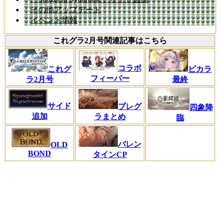
その他アップデート
イベント情報
これグラ2月号関連記事はこちら
コラボ
これグ
ビカラ
フィーバー
ラ2月号
最終
サイド
ブレグ
四象降
追加
ラまとめ
臨
バレン
OLD
BOND
タインCP