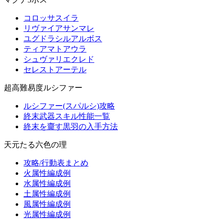
コロッサスイラ
リヴァイアサンマレ
ユグドラシルアルボス
ティアマトアウラ
シュヴァリエクレド
セレストアーテル
超高難易度ルシファー
ルシファー(スパルシ)攻略
終末武器スキル性能一覧
終末を齎す黒羽の入手方法
天元たる六色の理
攻略/行動表まとめ
火属性編成例
水属性編成例
土属性編成例
風属性編成例
光属性編成例