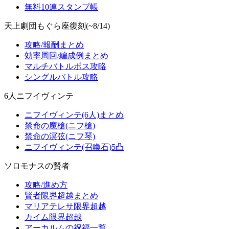
無料10連スタンプ帳
天上劇団もぐら座復刻(~8/14)
攻略/報酬まとめ
効率周回/編成例まとめ
マルチバトルボス攻略
シングルバトル攻略
6人ニフイヴィンテ
ニフイヴィンテ(6人)まとめ
禁命の魔槍(ニフ槍)
禁命の溟弦(ニフ琴)
ニフイヴィンテ(召喚石)5凸
ソロモナスの賢者
攻略/進め方
賢者限界超越まとめ
マリアテレサ限界超越
カイム限界超越
アーカルムの祝福一覧