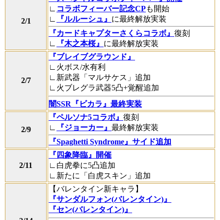
∟
コラボフィーバー記念CP
も開始
∟
『ルルーシュ』
に最終解放実装
2/1
『カードキャプターさくらコラボ』
復刻
∟
『木之本桜』
に最終解放実装
『ブレイブグラウンド』
∟火ボス/水有利
∟新武器「マルサケス」追加
2/7
∟火ブレグラ武器5凸+覚醒追加
闇SSR『ビカラ』最終実装
『ペルソナ5コラボ』
復刻
∟
『ジョーカー』
最終解放実装
2/9
『Spaghetti Syndrome』サイド追加
『四象降臨』開催
2/11
∟白虎拳に5凸追加
∟新たに「白虎スキン」追加
【バレンタイン新キャラ】
『サンダルフォン(バレンタイン)』
『セン(バレンタイン)』