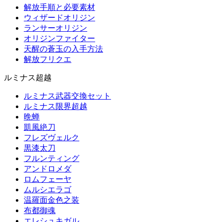
解放手順と必要素材
ウィザードオリジン
ランサーオリジン
オリジンファイター
天醒の蒼玉の入手方法
解放フリクエ
ルミナス超越
ルミナス武器交換セット
ルミナス限界超越
晩蝉
凱風絶刀
フレズヴェルク
黒漆太刀
フルンティング
アンドロメダ
ロムフェーヤ
ムルシエラゴ
温羅面金色之装
布都御魂
エレシュキガル