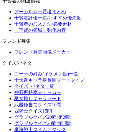
十賢者の関連情報
アーカルム十賢者まとめ
十賢者評価一覧/おすすめ優先度
十賢者の加入方法/必要素材
「至賢の領域」強化内容
フレンド募集
フレンド募集画像メーカー
クイズ/小ネタ
ニーナの好み(イケメン度)一覧
十天衆キャラ身長順ソートクイズ
クイズ･小ネタ一覧
神石所持率チェッカー
巫女推しキャラソート
武器種当てクイズ10問
四騎士クイズ15問
グラブルクイズ20問(第2弾)
グラブルクイズ20問(第1弾)
魔法戦士タイムアタック