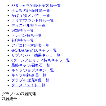
SSRキャラ/召喚石実装順一覧
十天衆の評価/性能一覧
かばう/ダメカ持ち一覧
クリア/マウント持ち一覧
ディスペル持ち一覧
追撃持ち一覧
トレハン持ち一覧
刻印持ち一覧
アビコピー対応表一覧
確定DA/確定TAキャラ一覧
サブメンバー効果キャラ一覧
0ターンアビリティ持ちキャラ一覧
最終キャラ/召喚石一覧
キャラ/ジョブスキン一覧
キャラ年齢/身長一覧
グラブル出演声優一覧
クロスフェイト一覧
グラブルの武器関連
武器総合