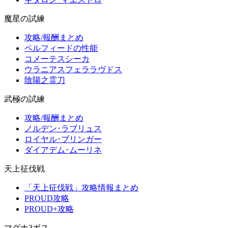
魔星の試練
攻略/報酬まとめ
ペルフィードの性能
コメーテスシーカ
ウラニアスフェララヴドス
陰陽之霊刀
武極の試練
攻略/報酬まとめ
ノルデン･ラブリュス
ロイヤル･ブリンガー
ダイアデム･ムーリネ
天上征伐戦
「天上征伐戦」攻略情報まとめ
PROUD攻略
PROUD+攻略
マグナ3ボス