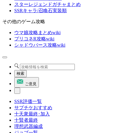
スターレジェンドガチャまとめ
SSRキャラ/召喚石実装順
その他のゲーム攻略
ウマ娘攻略まとめwiki
プリコネR攻略wiki
シャドウバース攻略wiki
検索
ご意見
SSR評価一覧
サプチケおすすめ
十天衆最終･加入
十賢者最終
理想武器編成
ジョブ一覧