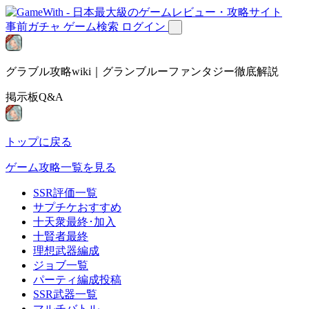
事前ガチャ
ゲーム検索
ログイン
グラブル攻略wiki｜グランブルーファンタジー徹底解説
掲示板Q&A
トップに戻る
ゲーム攻略一覧を見る
SSR評価一覧
サプチケおすすめ
十天衆最終･加入
十賢者最終
理想武器編成
ジョブ一覧
パーティ編成投稿
SSR武器一覧
マルチバトル