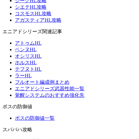
ジークHL攻略
シエテHL攻略
コスモスHL攻略
アガスティアHL攻略
エニアドシリーズ関連記事
アトゥムHL
ベンヌHL
オシリスHL
ホルスHL
テフヌトHL
ラーHL
フルオート編成例まとめ
エニアドシリーズ武器性能一覧
覚醒システムのおすすめ強化先
ボスの防御値
ボスの防御値一覧
スパバハ攻略