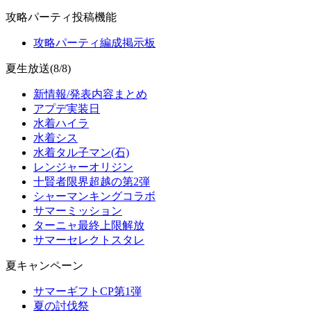
攻略パーティ投稿機能
攻略パーティ編成掲示板
夏生放送(8/8)
新情報/発表内容まとめ
アプデ実装日
水着ハイラ
水着シス
水着タル子マン(石)
レンジャーオリジン
十賢者限界超越の第2弾
シャーマンキングコラボ
サマーミッション
ターニャ最終上限解放
サマーセレクトスタレ
夏キャンペーン
サマーギフトCP第1弾
夏の討伐祭