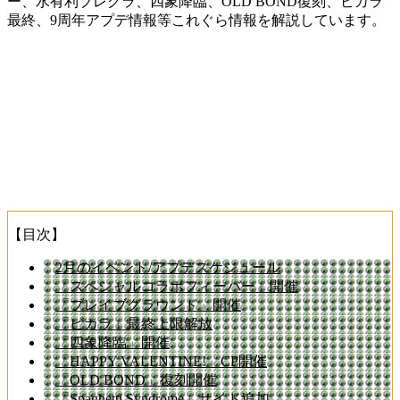
ー、水有利ブレグラ、四象降臨、OLD BOND復刻、ビカラ
最終、9周年アプデ情報等これぐら情報を解説しています。
【目次】
2月のイベント/アプデスケジュール
「スペシャルコラボフィーバー」開催
「ブレイブグラウンド」開催
「ビカラ」最終上限解放
「四象降臨」開催
「HAPPY VALENTINE!」CP開催
「OLD BOND」復刻開催
「Spaghetti Syndrome」サイド追加