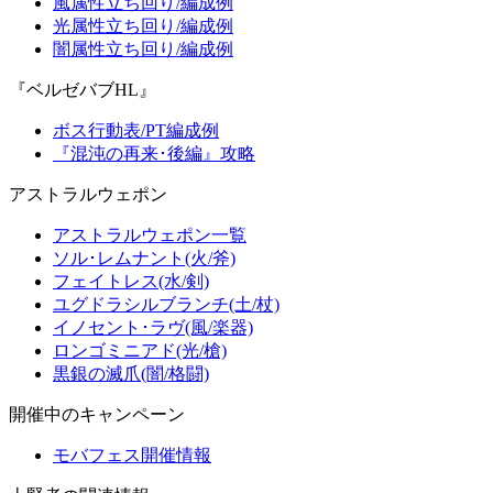
風属性立ち回り/編成例
光属性立ち回り/編成例
闇属性立ち回り/編成例
『ベルゼバブHL』
ボス行動表/PT編成例
『混沌の再来･後編』攻略
アストラルウェポン
アストラルウェポン一覧
ソル･レムナント(火/斧)
フェイトレス(水/剣)
ユグドラシルブランチ(土/杖)
イノセント･ラヴ(風/楽器)
ロンゴミニアド(光/槍)
黒銀の滅爪(闇/格闘)
開催中のキャンペーン
モバフェス開催情報