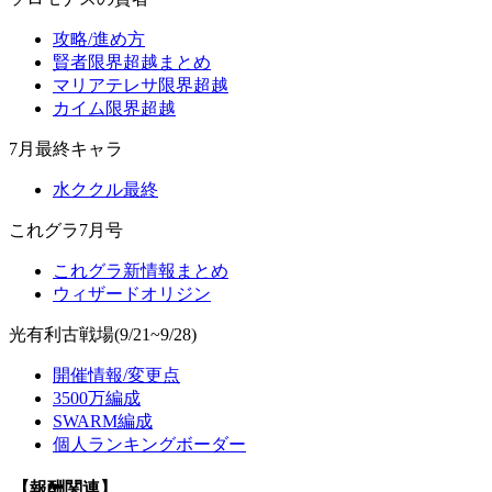
攻略/進め方
賢者限界超越まとめ
マリアテレサ限界超越
カイム限界超越
7月最終キャラ
水ククル最終
これグラ7月号
これグラ新情報まとめ
ウィザードオリジン
光有利古戦場(9/21~9/28)
開催情報/変更点
3500万編成
SWARM編成
個人ランキングボーダー
【報酬関連】