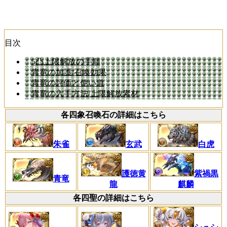
目次
5凸上限解放の手順
青竜の加護/召喚効果
青竜の評価と使い道
青竜の入手方法/上限解放素材
各四象召喚石の詳細はこちら
朱雀
玄武
白虎
護徳黄
紫禍黒
青竜
龍
麒麟
各四聖の詳細はこちら