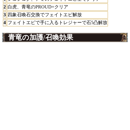
2
白虎、青竜のPROUD+クリア
3
四象召喚石交換でフェイトエピ解放
4
フェイトエピで手に入るトレジャーで石5凸解放
青竜の加護/召喚効果