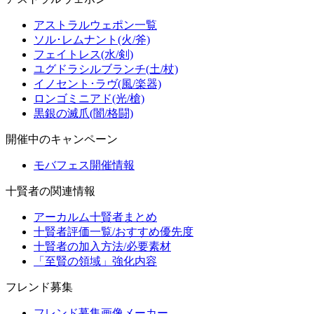
アストラルウェポン一覧
ソル･レムナント(火/斧)
フェイトレス(水/剣)
ユグドラシルブランチ(土/杖)
イノセント･ラヴ(風/楽器)
ロンゴミニアド(光/槍)
黒銀の滅爪(闇/格闘)
開催中のキャンペーン
モバフェス開催情報
十賢者の関連情報
アーカルム十賢者まとめ
十賢者評価一覧/おすすめ優先度
十賢者の加入方法/必要素材
「至賢の領域」強化内容
フレンド募集
フレンド募集画像メーカー