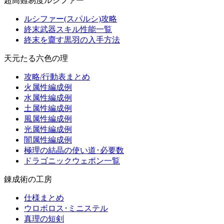
超高難易度ルシファー
ルシファー(スパルシ)攻略
終末武器スキル性能一覧
終末を齎す黒羽の入手方法
天元たる六色の理
攻略/行動表まとめ
火属性編成例
水属性編成例
土属性編成例
風属性編成例
光属性編成例
闇属性編成例
極理の結晶の使い道･必要数
ドラゴニックウェポン一覧
錬成術の工房
仕様まとめ
ウロボロス･ミニステル
真理の短剣