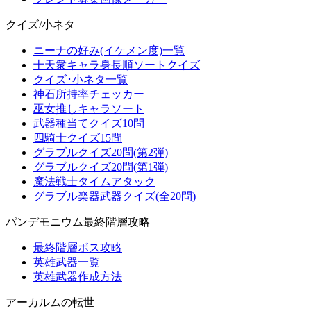
クイズ/小ネタ
ニーナの好み(イケメン度)一覧
十天衆キャラ身長順ソートクイズ
クイズ･小ネタ一覧
神石所持率チェッカー
巫女推しキャラソート
武器種当てクイズ10問
四騎士クイズ15問
グラブルクイズ20問(第2弾)
グラブルクイズ20問(第1弾)
魔法戦士タイムアタック
グラブル楽器武器クイズ(全20問)
パンデモニウム最終階層攻略
最終階層ボス攻略
英雄武器一覧
英雄武器作成方法
アーカルムの転世