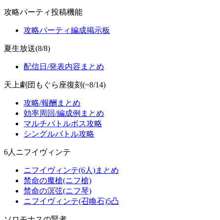
攻略パーティ投稿機能
攻略パーティ編成掲示板
夏生放送(8/8)
配信日/発表内容まとめ
天上劇団もぐら座復刻(~8/14)
攻略/報酬まとめ
効率周回/編成例まとめ
マルチバトルボス攻略
シングルバトル攻略
6人ニフイヴィンテ
ニフイヴィンテ(6人)まとめ
禁命の魔槍(ニフ槍)
禁命の溟弦(ニフ琴)
ニフイヴィンテ(召喚石)5凸
ソロモナスの賢者