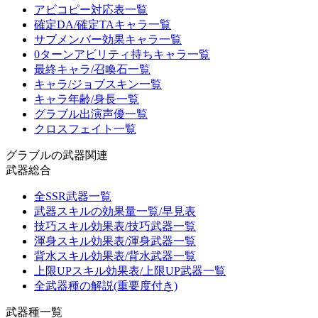
アビコピー対応表一覧
確定DA/確定TAキャラ一覧
サブメンバー効果キャラ一覧
0ターンアビリティ持ちキャラ一覧
最終キャラ/召喚石一覧
キャラ/ジョブスキン一覧
キャラ年齢/身長一覧
グラブル出演声優一覧
クロスフェイト一覧
グラブルの武器関連
武器総合
全SSR武器一覧
武器スキルの効果量一覧/早見表
技巧スキル効果表/技巧武器一覧
渾身スキル効果表/渾身武器一覧
背水スキル効果表/背水武器一覧
上限UPスキル効果表/上限UP武器一覧
全武器種の解説(重要度付き)
武器種一覧