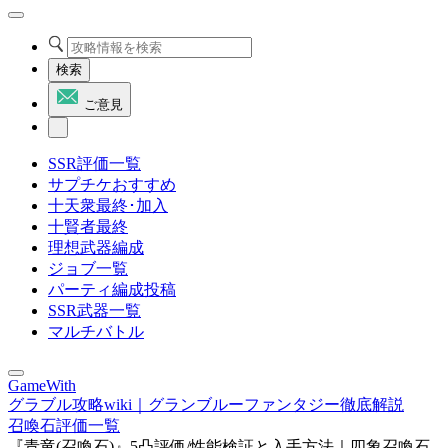
検索
ご意見
SSR評価一覧
サプチケおすすめ
十天衆最終･加入
十賢者最終
理想武器編成
ジョブ一覧
パーティ編成投稿
SSR武器一覧
マルチバトル
GameWith
グラブル攻略wiki｜グランブルーファンタジー徹底解説
召喚石評価一覧
『青竜(召喚石)』5凸評価/性能検証と入手方法｜四象召喚石