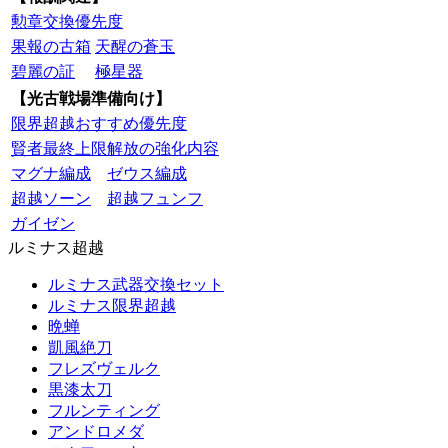
勲章交換優先度
果報の古箱
天醒の蒼玉
碧麗の証
極星器
【光古戦場準備向け】
限界超越おすすめ優先度
賢者最終上限解放の強化内容
マグナ編成
ゼウス編成
超越ソーン
超越フュンフ
ガイゼン
ルミナス超越
ルミナス武器交換セット
ルミナス限界超越
晩蝉
凱風絶刀
フレズヴェルク
黒漆太刀
フルンティング
アンドロメダ