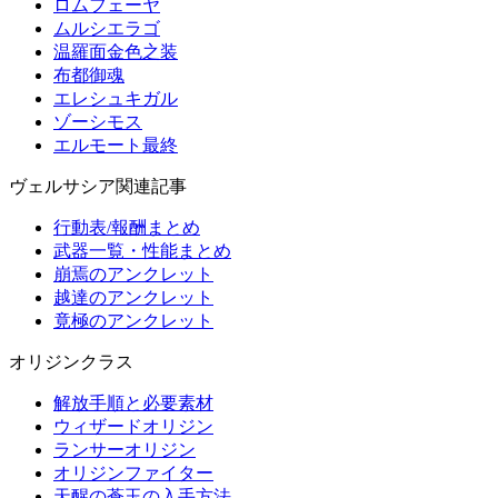
ロムフェーヤ
ムルシエラゴ
温羅面金色之装
布都御魂
エレシュキガル
ゾーシモス
エルモート最終
ヴェルサシア関連記事
行動表/報酬まとめ
武器一覧・性能まとめ
崩焉のアンクレット
越達のアンクレット
竟極のアンクレット
オリジンクラス
解放手順と必要素材
ウィザードオリジン
ランサーオリジン
オリジンファイター
天醒の蒼玉の入手方法