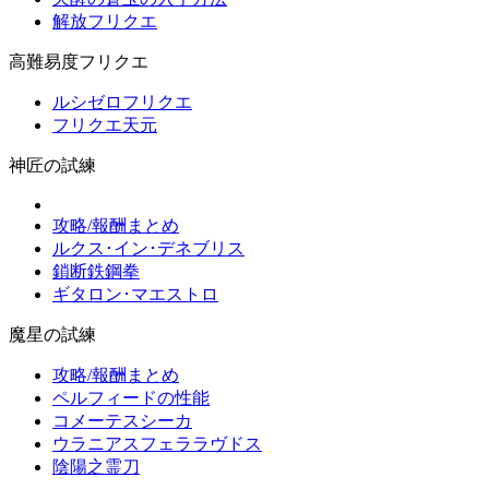
解放フリクエ
高難易度フリクエ
ルシゼロフリクエ
フリクエ天元
神匠の試練
攻略/報酬まとめ
ルクス･イン･デネブリス
鎖断鉄鋼拳
ギタロン･マエストロ
魔星の試練
攻略/報酬まとめ
ペルフィードの性能
コメーテスシーカ
ウラニアスフェララヴドス
陰陽之霊刀