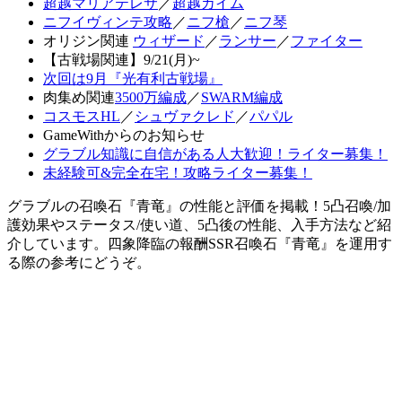
超越マリアテレサ
／
超越カイム
ニフイヴィンテ攻略
／
ニフ槍
／
ニフ琴
オリジン関連
ウィザード
／
ランサー
／
ファイター
【古戦場関連】9/21(月)~
次回は9月『光有利古戦場』
肉集め関連
3500万編成
／
SWARM編成
コスモスHL
／
シュヴァクレド
／
パパル
GameWithからのお知らせ
グラブル知識に自信がある人大歓迎！ライター募集！
未経験可&完全在宅！攻略ライター募集！
グラブルの召喚石『青竜』の性能と評価を掲載！5凸召喚/加
護効果やステータス/使い道、5凸後の性能、入手方法など紹
介しています。四象降臨の報酬SSR召喚石『青竜』を運用す
る際の参考にどうぞ。