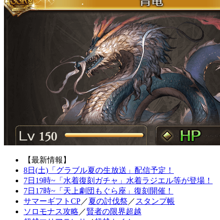
【最新情報】
8日(土)「グラブル夏の生放送」配信予定！
7日19時~「水着復刻ガチャ」水着ラジエル等が登場！
7日17時~「天上劇団もぐら座」復刻開催！
サマーギフトCP
／
夏の討伐祭
／
スタンプ帳
ソロモナス攻略
／
賢者の限界超越