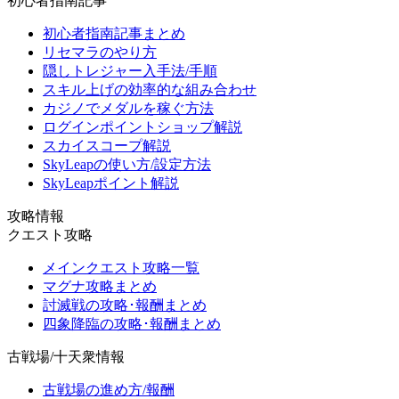
初心者指南記事
初心者指南記事まとめ
リセマラのやり方
隠しトレジャー入手法/手順
スキル上げの効率的な組み合わせ
カジノでメダルを稼ぐ方法
ログインポイントショップ解説
スカイスコープ解説
SkyLeapの使い方/設定方法
SkyLeapポイント解説
攻略情報
クエスト攻略
メインクエスト攻略一覧
マグナ攻略まとめ
討滅戦の攻略･報酬まとめ
四象降臨の攻略･報酬まとめ
古戦場/十天衆情報
古戦場の進め方/報酬