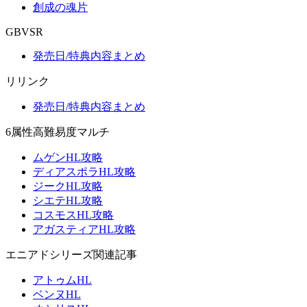
創成の魂片
GBVSR
発売日/特典内容まとめ
リリンク
発売日/特典内容まとめ
6属性高難易度マルチ
ムゲンHL攻略
ディアスポラHL攻略
ジークHL攻略
シエテHL攻略
コスモスHL攻略
アガスティアHL攻略
エニアドシリーズ関連記事
アトゥムHL
ベンヌHL