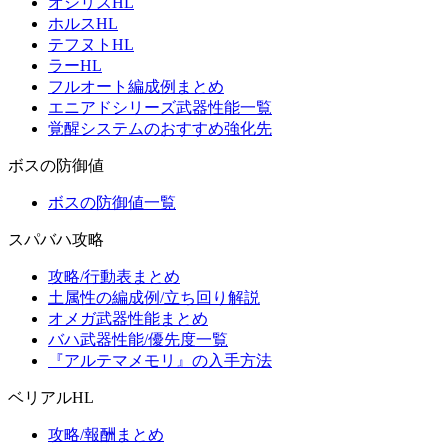
オシリスHL
ホルスHL
テフヌトHL
ラーHL
フルオート編成例まとめ
エニアドシリーズ武器性能一覧
覚醒システムのおすすめ強化先
ボスの防御値
ボスの防御値一覧
スパバハ攻略
攻略/行動表まとめ
土属性の編成例/立ち回り解説
オメガ武器性能まとめ
バハ武器性能/優先度一覧
『アルテマメモリ』の入手方法
ベリアルHL
攻略/報酬まとめ