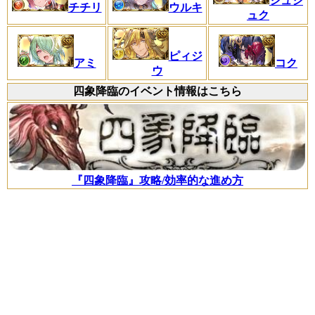
シュシ
チチリ
ウルキ
ュク
ピィジ
アミ
コク
ウ
四象降臨のイベント情報はこちら
『四象降臨』攻略/効率的な進め方