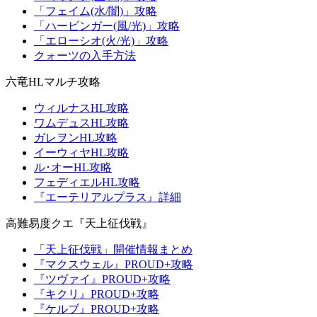
「フェイム(水/闇)」攻略
「ハービンガー(風/光)」攻略
「エローシオ(火/光)」攻略
クォーツの入手方法
六竜HLマルチ攻略
ウィルナスHL攻略
ワムデュスHL攻略
ガレヲンHL攻略
イーウィヤHL攻略
ル･オーHL攻略
フェディエルHL攻略
『エーテリアルプラス』詳細
高難易度クエ『天上征伐戦』
「天上征伐戦」開催情報まとめ
『マクスウェル』PROUD+攻略
『ツヴァイ』PROUD+攻略
『キクリ』PROUD+攻略
『ケルブ』PROUD+攻略