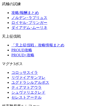
武極の試練
攻略/報酬まとめ
ノルデン･ラブリュス
ロイヤル･ブリンガー
ダイアデム･ムーリネ
天上征伐戦
「天上征伐戦」攻略情報まとめ
PROUD攻略
PROUD+攻略
マグナ3ボス
コロッサスイラ
リヴァイアサンマレ
ユグドラシルアルボス
ティアマトアウラ
シュヴァリエクレド
セレストアーテル