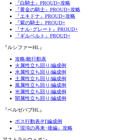
『白騎士』PROUD+攻略
『黄金の騎士』PROUD+攻略
『エキドナ』PROUD+攻略
『紫の騎士』PROUD+
『ナル･グレート』PROUD+
『ギルベルト』PROUD+
『ルシファーHL』
攻略/敵行動表
火属性立ち回り/編成例
水属性立ち回り/編成例
土属性立ち回り/編成例
風属性立ち回り/編成例
光属性立ち回り/編成例
闇属性立ち回り/編成例
『ベルゼバブHL』
ボス行動表/PT編成例
『混沌の再来･後編』攻略
アストラルウェポン